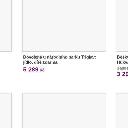
Dovolená u národního parku Triglav:
Besky
jídlo, dítě zdarma
Hukva
5 289
3 590
Kč
3 2