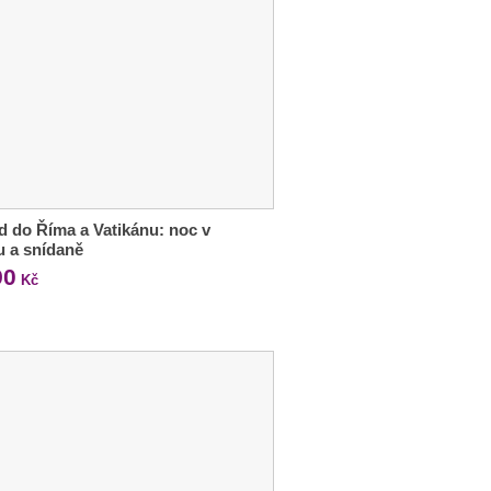
d do Říma a Vatikánu: noc v
u a snídaně
90
Kč