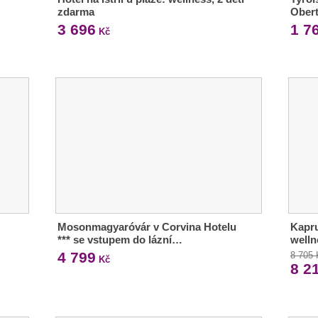
zdarma
Obert
3 696
1 7
Kč
Mosonmagyaróvár v Corvina Hotelu
Kapru
*** se vstupem do lázní…
welln
4 799
8 705
Kč
8 2