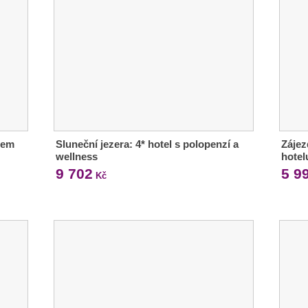
dem
Sluneční jezera: 4* hotel s polopenzí a
Zájez
wellness
hotel
9 702
5 9
Kč