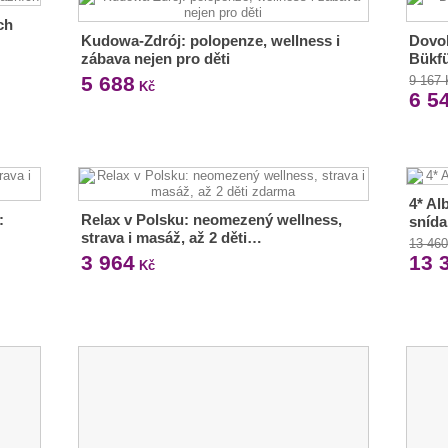
ch
Kudowa-Zdrój: polopenze, wellness i
Dovol
zábava nejen pro děti
Bükfü
5 688
9 167
Kč
6 5
4* Al
:
Relax v Polsku: neomezený wellness,
sníd
strava i masáž, až 2 děti…
13 46
3 964
13 
Kč