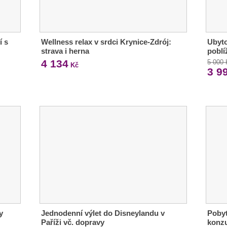
í s
Wellness relax v srdci Krynice-Zdrój:
Ubyto
strava i herna
poblí
4 134
5 000
Kč
3 9
y
Jednodenní výlet do Disneylandu v
Pobyt
Paříži vč. dopravy
konz