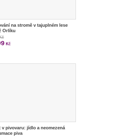
vání na stromě v tajuplném lese
ž Orlíku
 Kč
99
Kč
 v pivovaru: jídlo a neomezená
umace piva