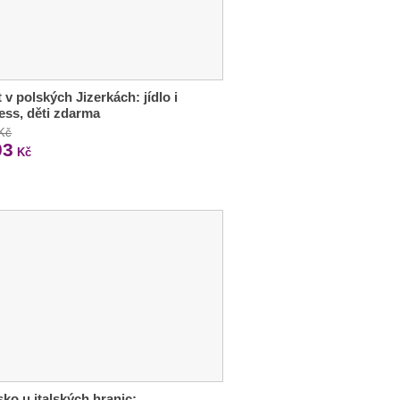
 v polských Jizerkách: jídlo i
ess, děti zdarma
 Kč
03
Kč
sko u italských hranic: