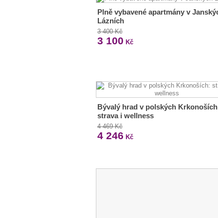
Plně vybavené apartmány v Janský
Lázních
3 400 Kč
3 100
Kč
Bývalý hrad v polských Krkonoších
strava i wellness
4 469 Kč
4 246
Kč