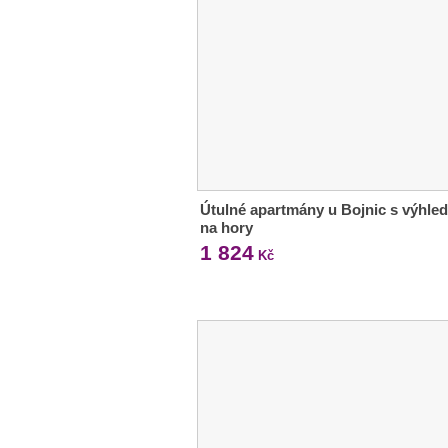
Útulné apartmány u Bojnic s výhle
na hory
1 824
Kč