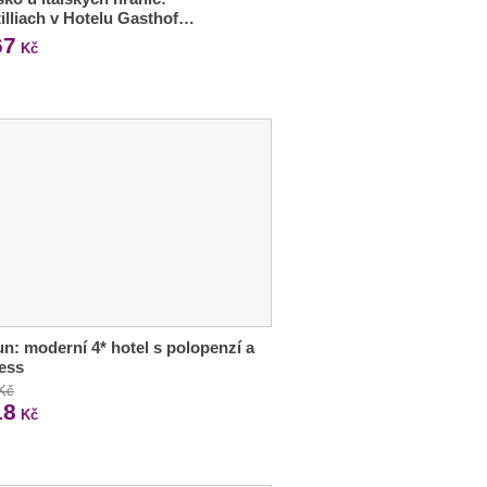
illiach v Hotelu Gasthof…
67
Kč
n: moderní 4* hotel s polopenzí a
ess
 Kč
18
Kč