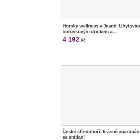
Horský wellness v Jasné: Ubytován
borůvkovým drinkem a…
4 192
Kč
České středohoří: krásné apartmán
se snídaní