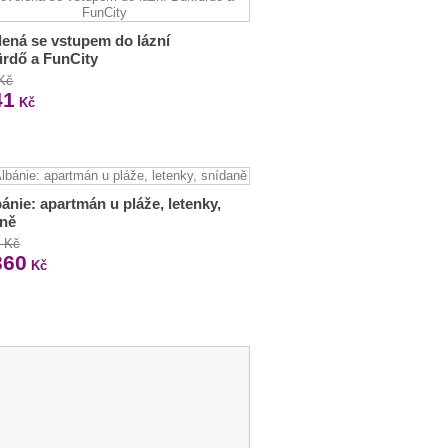
ená se vstupem do lázní
rdő a FunCity
 Kč
41
Kč
bánie: apartmán u pláže, letenky,
aně
0 Kč
360
Kč