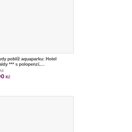
dy poblíž aquaparku: Hotel
ldy *** s polopenzí,…
 Kč
90
Kč