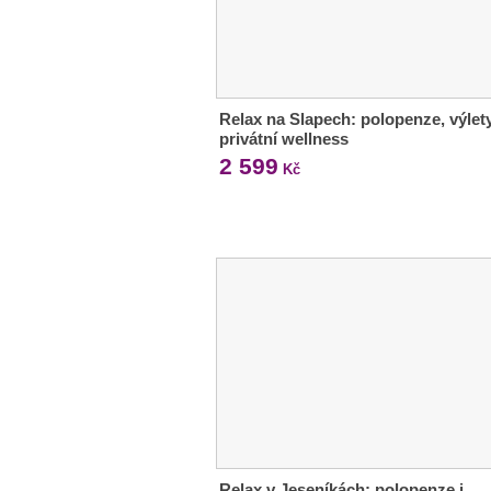
Relax na Slapech: polopenze, výlety
privátní wellness
2 599
Kč
Relax v Jeseníkách: polopenze i