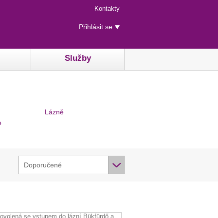
Menu
Kontakty
rychlého
Uživatelské
přístupu
Přihlásit se
menu
Služby
Lázně
e
Doporučené