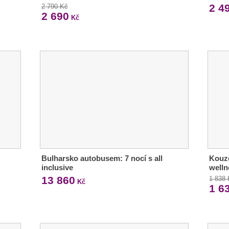
2 4
2 790 Kč
2 690
Kč
Bulharsko autobusem: 7 nocí s all
Kouze
inclusive
welln
13 860
1 838
Kč
1 6