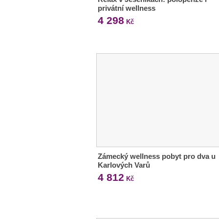
privátní wellness
4 298
Kč
Zámecký wellness pobyt pro dva u
Karlových Varů
4 812
Kč