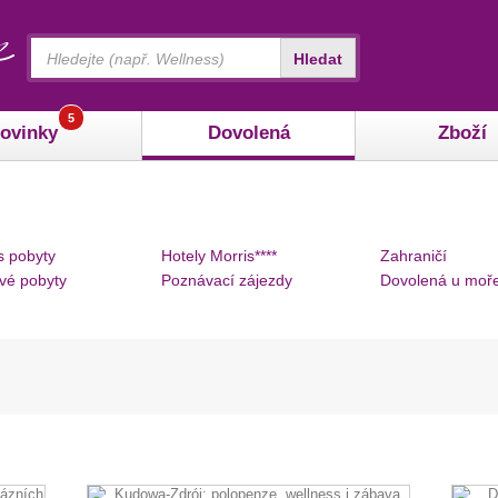
Vyhledávání
Hledat
5
ovinky
Dovolená
Zboží
s pobyty
Hotely Morris****
Zahraničí
vé pobyty
Poznávací zájezdy
Dovolená u moř