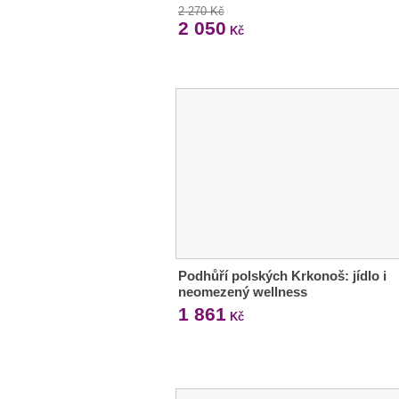
2 270 Kč
2 050
Kč
Podhůří polských Krkonoš: jídlo i
neomezený wellness
1 861
Kč