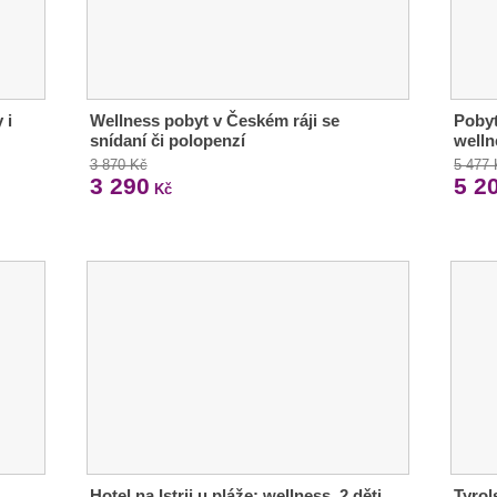
 i
Wellness pobyt v Českém ráji se
Pobyt
snídaní či polopenzí
welln
3 870 Kč
5 477
3 290
5 2
Kč
Hotel na Istrii u pláže: wellness, 2 děti
Tyrol