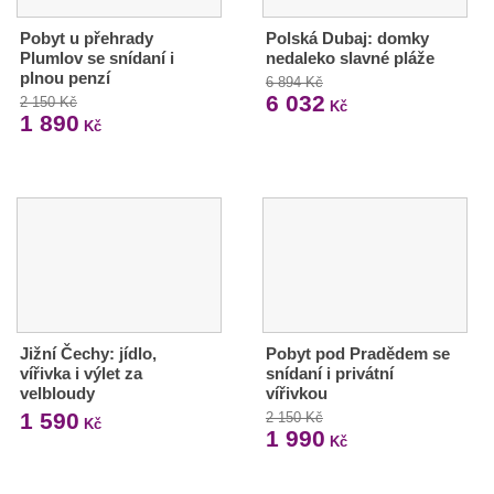
Pobyt u přehrady
Polská Dubaj: domky
Plumlov se snídaní i
nedaleko slavné pláže
plnou penzí
6 894 Kč
6 032
2 150 Kč
Kč
1 890
Kč
Jižní Čechy: jídlo,
Pobyt pod Pradědem se
vířivka i výlet za
snídaní i privátní
velbloudy
vířivkou
1 590
2 150 Kč
Kč
1 990
Kč