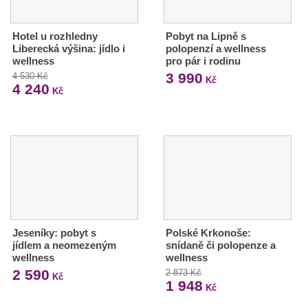
Hotel u rozhledny
Pobyt na Lipně s
Liberecká výšina: jídlo i
polopenzí a wellness
wellness
pro pár i rodinu
3 990
4 530 Kč
Kč
4 240
Kč
Jeseníky: pobyt s
Polské Krkonoše:
jídlem a neomezeným
snídaně či polopenze a
wellness
wellness
2 590
2 873 Kč
Kč
1 948
Kč