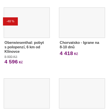
-48 %
Oberwiesenthal: pobyt
Chorvatsko - Igrane na
s polopenzí, 6 km od
8-10 dnů
Klínovce
4 418
Kč
8 900 Kč
4 596
Kč