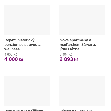
Rejvíz: historický
Nové apartmány v
penzion se stravou a
maďarském Sárváru:
wellness
jídlo i lázně
4 600 Kč
3 404 Kč
4 000
2 893
Kč
Kč
Pobyt na Kroměřížsku
Zájezd na Sardinii: