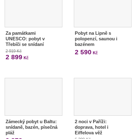
Za památkami
Pobyt na Lipně s
UNESCO: pobyt v
polopenzí, saunou i
Třebíči se snídaní
bazénem
2 590
2 919 Kč
Kč
2 899
Kč
Zámecký pobyt u Baltu:
2 noci v Paříži:
snídaně, bazén, písečná
doprava, hotel i
pláž
Eiffelova věž