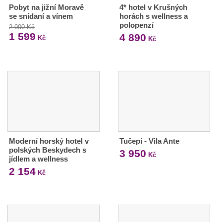
Pobyt na jižní Moravě
4* hotel v Krušných
se snídaní a vínem
horách s wellness a
polopenzí
2 000 Kč
1 599
4 890
Kč
Kč
Moderní horský hotel v
Tučepi - Vila Ante
polských Beskydech s
3 950
Kč
jídlem a wellness
2 154
Kč