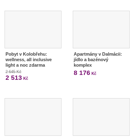
Pobyt v Kolobřehu:
Apartmány v Dalmácii:
wellness, all inclusive
jídlo a bazénový
light a noc zdarma
komplex
8 176
2 645 Kč
Kč
2 513
Kč