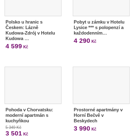
Polsko u hranic s
Pobyt u zámku v Hotelu
Českem: Lázně
Lysice *** s polopenzí a
Kudowa-Zdrój v Hotelu
každodenním…
Kudowa …
4 290
Kč
4 599
Kč
Pohoda v Chorvatsku:
Prostorné apartmány v
moderní apartmán s
Horní Bečvě v
kuchyňkou
Beskydech
3 990
5 349 Kč
Kč
3 501
Kč