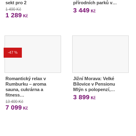
sekt pro 2
přírodních parků v…
3 449
1 490 Kč
Kč
1 289
Kč
-47 %
Romantický relax v
Jižní Morava: Velké
Rumburku – aroma
Bílovice v Pensionu
sauna, cukrárna a
Mlýn s polopenzí,…
fitness…
3 899
Kč
13 400 Kč
7 099
Kč