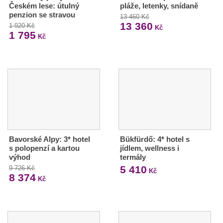
Českém lese: útulný
pláže, letenky, snídaně
penzion se stravou
13 460 Kč
13 360
1 920 Kč
Kč
1 795
Kč
Bavorské Alpy: 3* hotel
Bükfürdő: 4* hotel s
s polopenzí a kartou
jídlem, wellness i
výhod
termály
5 410
9 726 Kč
Kč
8 374
Kč