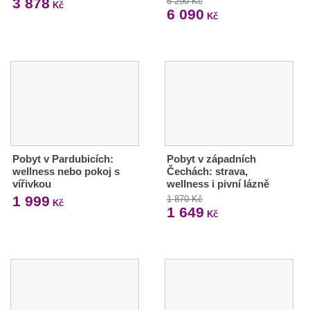
3 878
6 290 Kč
Kč
6 090
Kč
Pobyt v Pardubicích:
Pobyt v západních
wellness nebo pokoj s
Čechách: strava,
vířivkou
wellness i pivní lázně
1 999
1 870 Kč
Kč
1 649
Kč