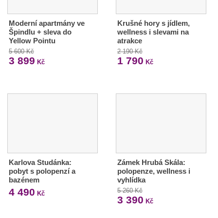
Moderní apartmány ve
Krušné hory s jídlem,
Špindlu + sleva do
wellness i slevami na
Yellow Pointu
atrakce
5 600 Kč
2 190 Kč
3 899
1 790
Kč
Kč
Karlova Studánka:
Zámek Hrubá Skála:
pobyt s polopenzí a
polopenze, wellness i
bazénem
vyhlídka
4 490
5 260 Kč
Kč
3 390
Kč