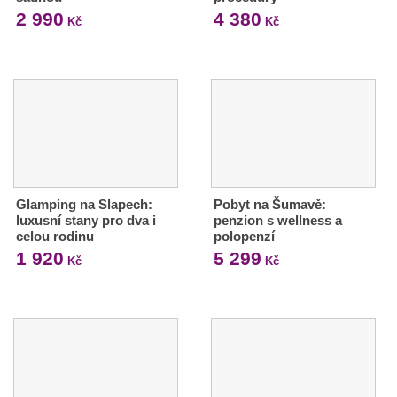
2 990
4 380
Kč
Kč
Glamping na Slapech:
Pobyt na Šumavě:
luxusní stany pro dva i
penzion s wellness a
celou rodinu
polopenzí
1 920
5 299
Kč
Kč