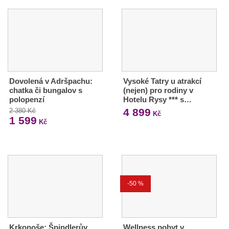
Dovolená v Adršpachu:
Vysoké Tatry u atrakcí
chatka či bungalov s
(nejen) pro rodiny v
polopenzí
Hotelu Rysy *** s…
4 899
2 380 Kč
Kč
1 599
Kč
-50 %
Krkonoše: Špindlerův
Wellness pobyt v