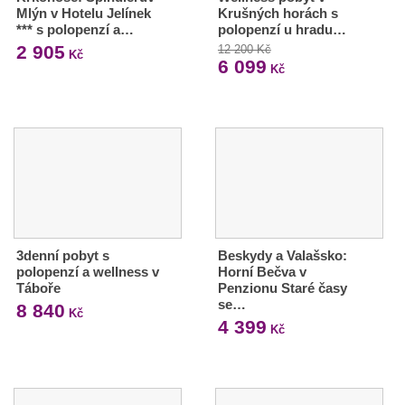
Mlýn v Hotelu Jelínek
Krušných horách s
*** s polopenzí a…
polopenzí u hradu…
2 905
12 200 Kč
Kč
6 099
Kč
3denní pobyt s
Beskydy a Valašsko:
polopenzí a wellness v
Horní Bečva v
Táboře
Penzionu Staré časy
se…
8 840
Kč
4 399
Kč