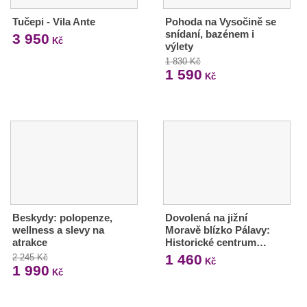
Tučepi - Vila Ante
Pohoda na Vysočině se
snídaní, bazénem i
3 950
Kč
výlety
1 830 Kč
1 590
Kč
Beskydy: polopenze,
Dovolená na jižní
wellness a slevy na
Moravě blízko Pálavy:
atrakce
Historické centrum…
1 460
2 245 Kč
Kč
1 990
Kč