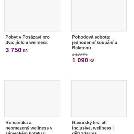
Pobyt v Posázaví pro
Pohodová sobota:
dva: jídlo a wellness
jednodenní koupání u
Balatonu
3 750
Kč
1 190 Kč
1 090
Kč
Romantika a
Bavorský les: all
neomezený wellness v
inclusive, wellness i
zámeckém hotelu v
děti zdarma