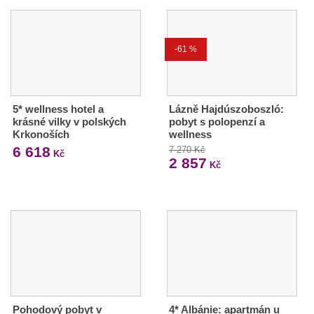
-61 %
5* wellness hotel a
Lázně Hajdúszoboszló:
krásné vilky v polských
pobyt s polopenzí a
Krkonoších
wellness
6 618
7 270 Kč
Kč
2 857
Kč
Pohodový pobyt v
4* Albánie: apartmán u