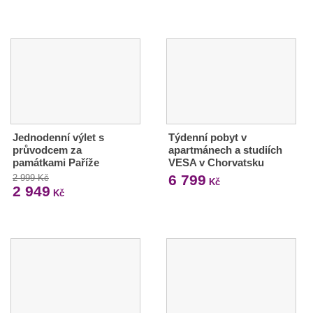
Jednodenní výlet s
Týdenní pobyt v
průvodcem za
apartmánech a studiích
památkami Paříže
VESA v Chorvatsku
6 799
2 999 Kč
Kč
2 949
Kč