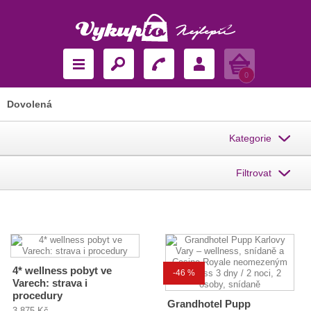
Košík
0
Dovolená
Kategorie
Filtrovat
4* wellness pobyt ve
-46 %
Varech: strava i
procedury
Grandhotel Pupp
3 875 Kč