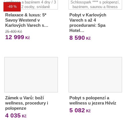
-49 %
Relaxace & luxus: 5*
Pobyt v Karlových
Savoy Westend v
Varech s až 4
Karlových Varech s…
procedurami: Spa
Hotel…
25 400 Kč
12 999
8 590
Kč
Kč
Zámek u Varů: boží
Pobyt s polopenzí a
wellness, procedury i
wellness u jezera Hévíz
polopenze
5 082
Kč
4 035
Kč