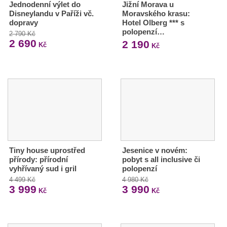
Jednodenní výlet do
Jižní Morava u
Disneylandu v Paříži vč.
Moravského krasu:
dopravy
Hotel Olberg *** s
polopenzí…
2 790 Kč
2 690
2 190
Kč
Kč
Tiny house uprostřed
Jesenice v novém:
přírody: přírodní
pobyt s all inclusive či
vyhřívaný sud i gril
polopenzí
4 499 Kč
4 980 Kč
3 999
3 990
Kč
Kč