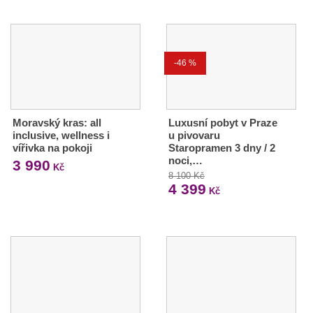
-46 %
Moravský kras: all
Luxusní pobyt v Praze
inclusive, wellness i
u pivovaru
vířivka na pokoji
Staropramen 3 dny / 2
noci,…
3 990
Kč
8 100 Kč
4 399
Kč