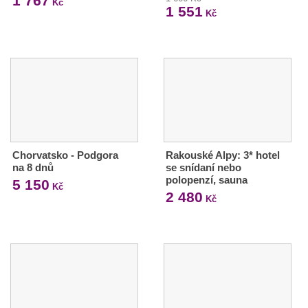
1 767
Kč
1 551
Kč
Chorvatsko - Podgora
Rakouské Alpy: 3* hotel
na 8 dnů
se snídaní nebo
polopenzí, sauna
5 150
Kč
2 480
Kč