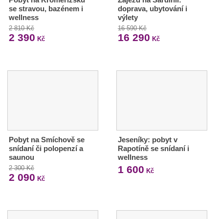
se stravou, bazénem i
doprava, ubytování i
wellness
výlety
2 810 Kč
16 590 Kč
2 390
16 290
Kč
Kč
Pobyt na Smíchově se
Jeseníky: pobyt v
snídaní či polopenzí a
Rapotíně se snídaní i
saunou
wellness
1 600
2 300 Kč
Kč
2 090
Kč