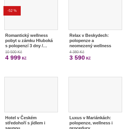
-52 %
Romantický wellness
Relax v Beskydech:
pobyt u zámku Hluboká
polopenze a
s polopenzí 3 dny /…
neomezený wellness
10 500 Kč
4 380 Kč
4 999
3 590
Kč
Kč
Hotel v Českém
Luxus v Mariánkách:
středohoří s jídlem i
polopenze, wellness i
saunou
procedury