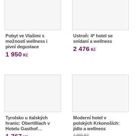
Pobyt ve Vlašimi s
Ustroň: 4* hotel se
možností wellness i
snídaní a wellness
pivní degustace
2 476
Kč
1 950
Kč
Tyrolsko u italských
Moderní hotel v
hranic: Obertilliach v
polských Krkonoších:
Hotelu Gasthof…
jídlo a wellness
1 666 Kč