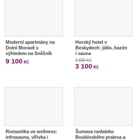
Moderní apartmány na
Horský hotel v
Dolní Moravě s
Beskydech: jídlo, bazén
výhledem na Sněžník
i sauna
9 100
3 680 Kč
Kč
3 100
Kč
Romantika ve wellness:
Šumava nedaleko
infrasauna, vířivka i
Boubínského pralesa a