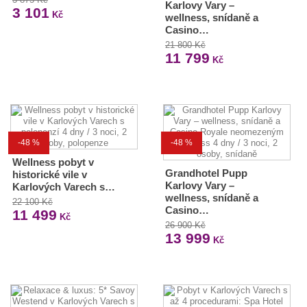
Karlovy Vary –
3 101
Kč
wellness, snídaně a
Casino…
21 800 Kč
11 799
Kč
-48 %
-48 %
Wellness pobyt v
Grandhotel Pupp
historické vile v
Karlovy Vary –
Karlových Varech s…
wellness, snídaně a
22 100 Kč
Casino…
11 499
Kč
26 900 Kč
13 999
Kč