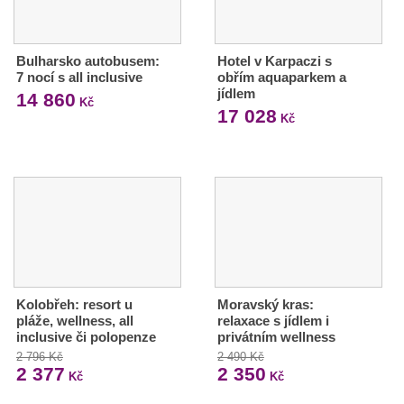
Bulharsko autobusem:
Hotel v Karpaczi s
7 nocí s all inclusive
obřím aquaparkem a
jídlem
14 860
Kč
17 028
Kč
Kolobřeh: resort u
Moravský kras:
pláže, wellness, all
relaxace s jídlem i
inclusive či polopenze
privátním wellness
2 796 Kč
2 490 Kč
2 377
2 350
Kč
Kč