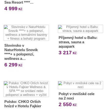
Sea Resort ****…
4 999
Kč
Příjemný hotel u Baltu:
strava, sauna a
Slovinsko v
aquapark
NaturHotelu Snovik
3 217
Kč
****+ s polopenzí,
wellness a…
6 299
Kč
Pobyt v mnišské cele
na 2 noci
Polsko: CHKO Orlích
2 550
Kč
hnízd v Hotelu Fajkier