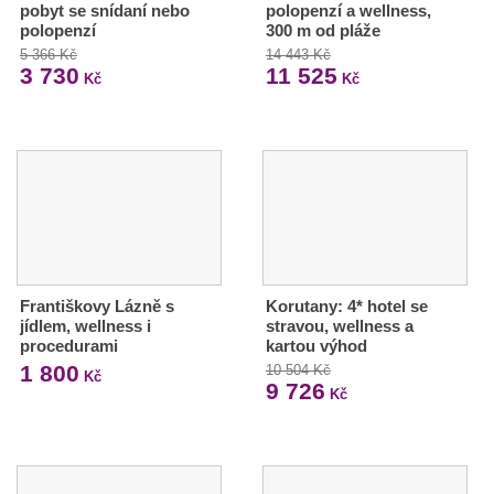
pobyt se snídaní nebo
polopenzí a wellness,
polopenzí
300 m od pláže
5 366 Kč
14 443 Kč
3 730
11 525
Kč
Kč
Františkovy Lázně s
Korutany: 4* hotel se
jídlem, wellness i
stravou, wellness a
procedurami
kartou výhod
1 800
10 504 Kč
Kč
9 726
Kč