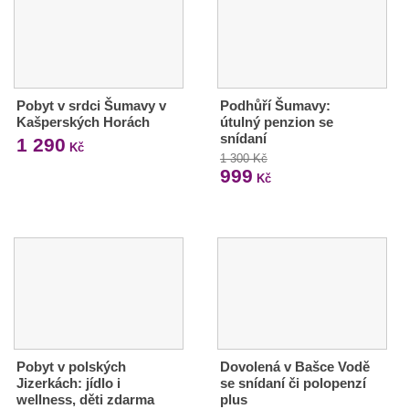
Pobyt v srdci Šumavy v
Podhůří Šumavy:
Kašperských Horách
útulný penzion se
snídaní
1 290
Kč
1 300 Kč
999
Kč
Pobyt v polských
Dovolená v Bašce Vodě
Jizerkách: jídlo i
se snídaní či polopenzí
wellness, děti zdarma
plus