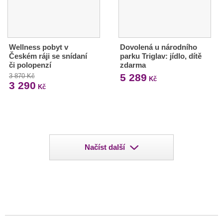
Wellness pobyt v
Dovolená u národního
Českém ráji se snídaní
parku Triglav: jídlo, dítě
či polopenzí
zdarma
5 289
3 870 Kč
Kč
3 290
Kč
Načíst další