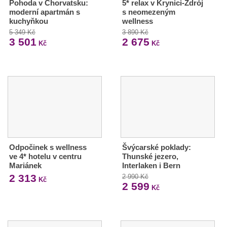
Pohoda v Chorvatsku:
5* relax v Krynici-Zdrój
moderní apartmán s
s neomezeným
kuchyňkou
wellness
5 349 Kč
3 890 Kč
3 501
2 675
Kč
Kč
Odpočinek s wellness
Švýcarské poklady:
ve 4* hotelu v centru
Thunské jezero,
Mariánek
Interlaken i Bern
2 313
2 990 Kč
Kč
2 599
Kč