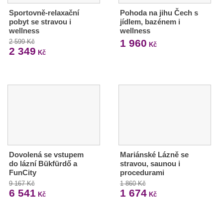
Sportovně-relaxační
Pohoda na jihu Čech s
pobyt se stravou i
jídlem, bazénem i
wellness
wellness
1 960
2 599 Kč
Kč
2 349
Kč
Dovolená se vstupem
Mariánské Lázně se
do lázní Bükfürdő a
stravou, saunou i
FunCity
procedurami
9 167 Kč
1 860 Kč
6 541
1 674
Kč
Kč