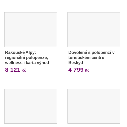
Rakouské Alpy:
Dovolená s polopenzí v
regionální polopenze,
turistickém centru
wellness i karta výhod
Beskyd
8 121
4 799
Kč
Kč