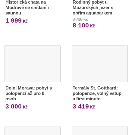
Historická chata na
Rodinný pobyt u
Modravě se snídaní i
Mazurských jezer s
saunou
obřím aquaparkem
1 999
8 710 Kč
Kč
8 100
Kč
Dolní Morava: pobyt s
Termály St. Gotthard:
polopenzí až pro 8
polopenze, volný vstup
osob
a first minute
3 000
3 419
Kč
Kč