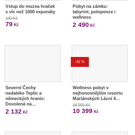
Vstup do muzea hraček
Pobyt na zámku:
s víc než 1000 exponáty
labyrint, polopenze i
wellness
100 Kč
79
2 490
Kč
Kč
-42 %
Severní Čechy
Wellness pobyt v
nedaleko Teplic a
nejhonosnějším resortu
německých hranic:
Mariánských Lázní 4…
Dovolená na…
18 000 Kč
10 399
2 132
Kč
Kč