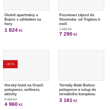
Útulné apartmány u
Poznávací zájezd do
Bojnic s výhledem na
Slovinska: od Triglavu k
hory
moři
1 824
7 590 Kč
Kč
7 290
Kč
-41 %
Horský hotel na Oravě:
Termály Malé Bielice:
polopenze, wellness,
polopenze a vstup do
aktivity
termálního komplexu
3 161
8 364 Kč
Kč
4 960
Kč