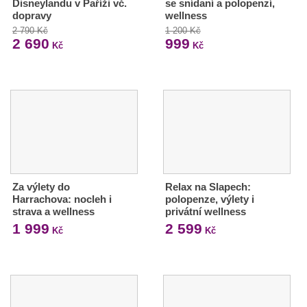
Disneylandu v Paříži vč.
se snídaní a polopenzí,
dopravy
wellness
2 790 Kč
1 200 Kč
2 690
999
Kč
Kč
Za výlety do
Relax na Slapech:
Harrachova: nocleh i
polopenze, výlety i
strava a wellness
privátní wellness
1 999
2 599
Kč
Kč