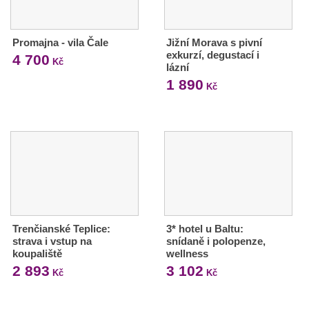
Promajna - vila Čale
Jižní Morava s pivní
exkurzí, degustací i
4 700
Kč
lázní
1 890
Kč
Trenčianské Teplice:
3* hotel u Baltu:
strava i vstup na
snídaně i polopenze,
koupaliště
wellness
2 893
3 102
Kč
Kč