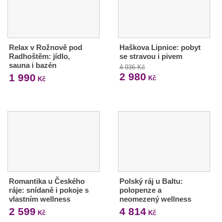
Relax v Rožnově pod
Haškova Lipnice: pobyt
Radhoštěm: jídlo,
se stravou i pivem
sauna i bazén
4 936 Kč
2 980
1 990
Kč
Kč
Romantika u Českého
Polský ráj u Baltu:
ráje: snídaně i pokoje s
polopenze a
vlastním wellness
neomezený wellness
2 599
4 814
Kč
Kč