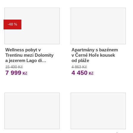
-48 %
Wellness pobyt v
Apartmány s bazénem
Trentinu mezi Dolomity
v Černé Hoře kousek
a jezerem Lago di…
od pláže
15 400 Kč
4 863 Kč
7 999
4 450
Kč
Kč