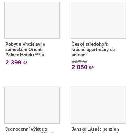
Pobyt u Vratislavi v
České středohoří:
zámeckém Orient
krásné apartmány se
Palace Hotelu *** s…
snídaní
2 399
2 270 Kč
Kč
2 050
Kč
Jednodenní výlet do
Janské Lázně: penzion