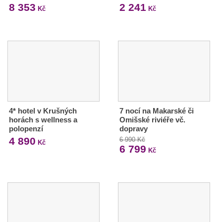
8 353
2 241
Kč
Kč
4* hotel v Krušných
7 nocí na Makarské či
horách s wellness a
Omišské riviéře vč.
polopenzí
dopravy
4 890
6 990 Kč
Kč
6 799
Kč