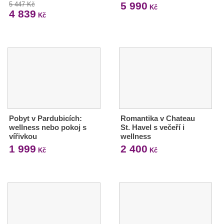
5 990
5 447 Kč
Kč
4 839
Kč
Pobyt v Pardubicích:
Romantika v Chateau
wellness nebo pokoj s
St. Havel s večeří i
vířivkou
wellness
1 999
2 400
Kč
Kč