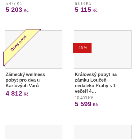
5 477 Kč
6 018 Kč
5 203
5 115
Kč
Kč
-46 %
Zámecký wellness
Královský pobyt na
pobyt pro dva u
zámku Loučeň
Karlových Varů
nedaleko Prahy s 1
večeří 4…
4 812
Kč
10 400 Kč
5 599
Kč