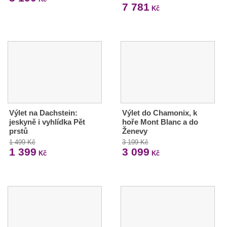
7 781
Kč
Výlet na Dachstein:
Výlet do Chamonix, k
jeskyně i vyhlídka Pět
hoře Mont Blanc a do
prstů
Ženevy
1 499 Kč
3 199 Kč
1 399
3 099
Kč
Kč