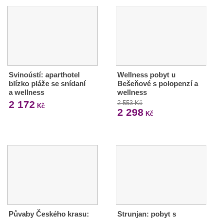
Svinoústí: aparthotel
Wellness pobyt u
blízko pláže se snídaní
Bešeňové s polopenzí a
a wellness
wellness
2 172
2 553 Kč
Kč
2 298
Kč
Půvaby Českého krasu:
Strunjan: pobyt s