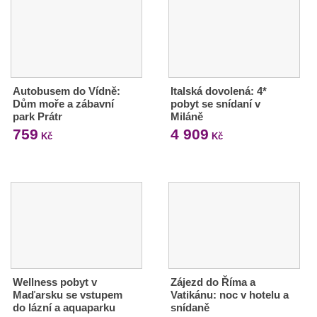
Autobusem do Vídně:
Italská dovolená: 4*
Dům moře a zábavní
pobyt se snídaní v
park Prátr
Miláně
759
4 909
Kč
Kč
Wellness pobyt v
Zájezd do Říma a
Maďarsku se vstupem
Vatikánu: noc v hotelu a
do lázní a aquaparku
snídaně