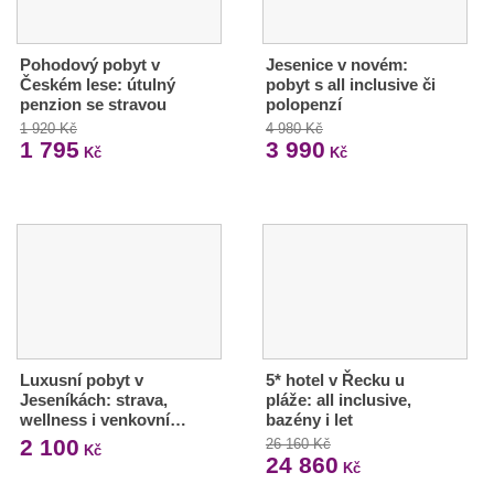
Pohodový pobyt v
Jesenice v novém:
Českém lese: útulný
pobyt s all inclusive či
penzion se stravou
polopenzí
1 920 Kč
4 980 Kč
1 795
3 990
Kč
Kč
Luxusní pobyt v
5* hotel v Řecku u
Jeseníkách: strava,
pláže: all inclusive,
wellness i venkovní…
bazény i let
2 100
26 160 Kč
Kč
24 860
Kč