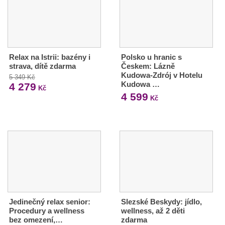
Relax na Istrii: bazény i
Polsko u hranic s
strava, dítě zdarma
Českem: Lázně
Kudowa-Zdrój v Hotelu
5 349 Kč
Kudowa …
4 279
Kč
4 599
Kč
Jedinečný relax senior:
Slezské Beskydy: jídlo,
Procedury a wellness
wellness, až 2 děti
bez omezení,…
zdarma