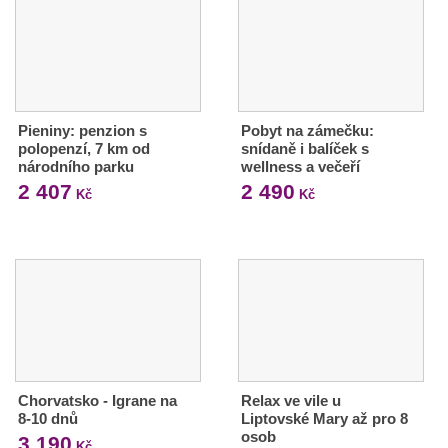
Pieniny: penzion s
Pobyt na zámečku:
polopenzí, 7 km od
snídaně i balíček s
národního parku
wellness a večeří
2 407
2 490
Kč
Kč
Chorvatsko - Igrane na
Relax ve vile u
8-10 dnů
Liptovské Mary až pro 8
osob
3 190
Kč