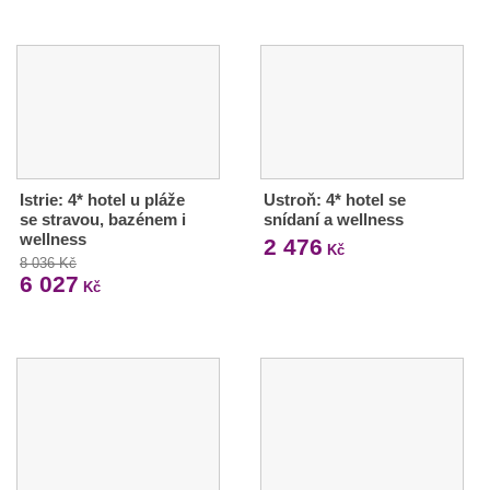
Istrie: 4* hotel u pláže
Ustroň: 4* hotel se
se stravou, bazénem i
snídaní a wellness
wellness
2 476
Kč
8 036 Kč
6 027
Kč