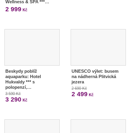
Wellness & SPA ***…
2 999
Kč
Beskydy poblíž
UNESCO výlet: busem
aquaparku: Hotel
na nádherná Plitvická
Hukvaldy *** s
jezera
polopenzí,…
2 690 Kč
2 499
3 590 Kč
Kč
3 290
Kč