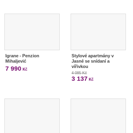
Igrane - Penzion
Stylové apartmány v
Mihaljević
Jasné se snídaní a
vířivkou
7 990
Kč
4 085 Kč
3 137
Kč