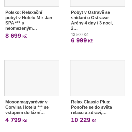
Polsko: Relaxační
Pobyt v Ostravě se
pobyt v Hotelu Mir-Jan
snídaní u Ostravar
SPA *** s
Arény 4 dny / 3 noci,
neomezeným…
2…
8 699
13 500 Kč
Kč
6 999
Kč
Mosonmagyaróvár v
Relax Classic Plus:
Corvina Hotelu *** se
Ponořte se do světa
vstupem do lázní…
relaxu a zdraví,…
4 799
10 229
Kč
Kč