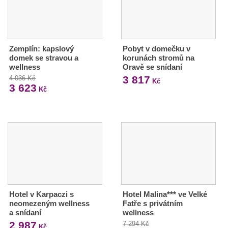
Zemplín: kapslový
Pobyt v domečku v
domek se stravou a
korunách stromů na
wellness
Oravě se snídaní
3 817
4 036 Kč
Kč
3 623
Kč
Hotel v Karpaczi s
Hotel Malina*** ve Velké
neomezeným wellness
Fatře s privátním
a snídaní
wellness
2 987
7 294 Kč
Kč