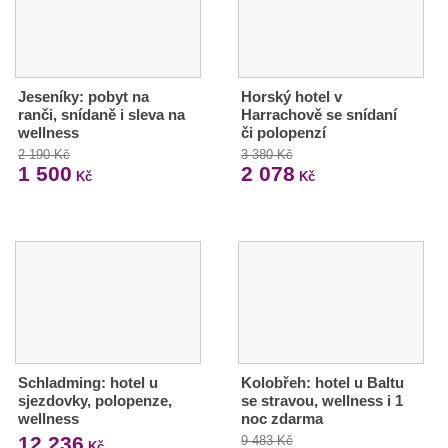
Jeseníky: pobyt na
Horský hotel v
ranči, snídaně i sleva na
Harrachově se snídaní
wellness
či polopenzí
2 190 Kč
3 380 Kč
1 500
2 078
Kč
Kč
Schladming: hotel u
Kolobřeh: hotel u Baltu
sjezdovky, polopenze,
se stravou, wellness i 1
wellness
noc zdarma
12 236
9 483 Kč
Kč