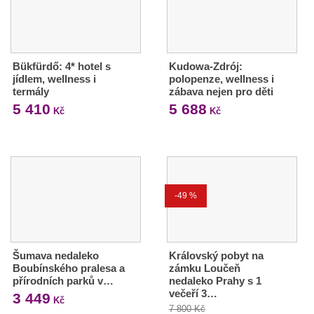
Bükfürdő: 4* hotel s
Kudowa-Zdrój:
jídlem, wellness i
polopenze, wellness i
termály
zábava nejen pro děti
5 410
5 688
Kč
Kč
-49 %
Šumava nedaleko
Královský pobyt na
Boubínského pralesa a
zámku Loučeň
přírodních parků v…
nedaleko Prahy s 1
večeří 3…
3 449
Kč
7 800 Kč