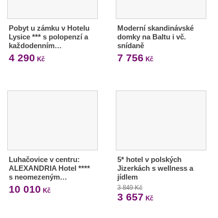
Pobyt u zámku v Hotelu
Moderní skandinávské
Lysice *** s polopenzí a
domky na Baltu i vč.
každodenním…
snídaně
4 290
7 756
Kč
Kč
Luhačovice v centru:
5* hotel v polských
ALEXANDRIA Hotel ****
Jizerkách s wellness a
s neomezeným…
jídlem
10 010
3 849 Kč
Kč
3 657
Kč