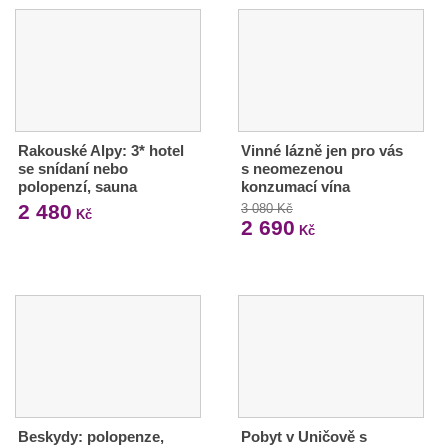
Rakouské Alpy: 3* hotel
Vinné lázně jen pro vás
se snídaní nebo
s neomezenou
polopenzí, sauna
konzumací vína
2 480
3 080 Kč
Kč
2 690
Kč
Beskydy: polopenze,
Pobyt v Uničově s