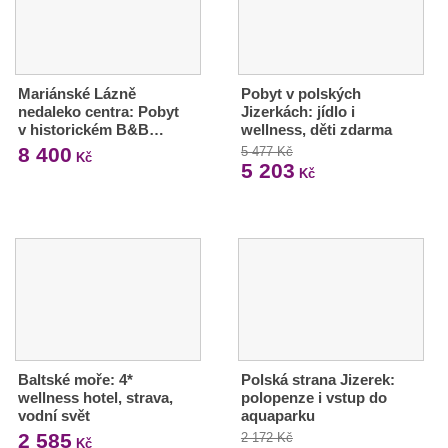
Mariánské Lázně
Pobyt v polských
nedaleko centra: Pobyt
Jizerkách: jídlo i
v historickém B&B…
wellness, děti zdarma
8 400
5 477 Kč
Kč
5 203
Kč
Baltské moře: 4*
Polská strana Jizerek:
wellness hotel, strava,
polopenze i vstup do
vodní svět
aquaparku
2 585
2 172 Kč
Kč