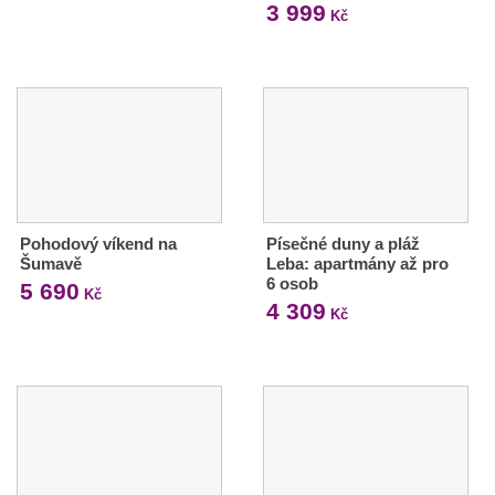
3 999
Kč
Pohodový víkend na
Písečné duny a pláž
Šumavě
Leba: apartmány až pro
6 osob
5 690
Kč
4 309
Kč