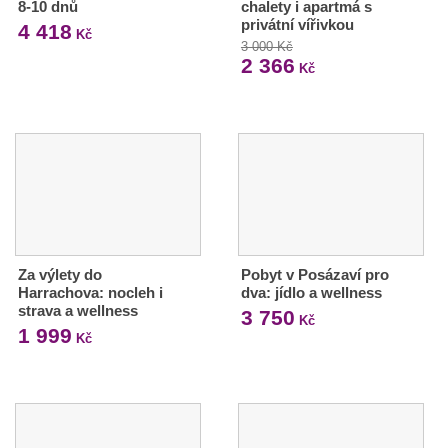
8-10 dnů
chalety i apartmá s
privátní vířivkou
4 418
Kč
3 000 Kč
2 366
Kč
Za výlety do
Pobyt v Posázaví pro
Harrachova: nocleh i
dva: jídlo a wellness
strava a wellness
3 750
Kč
1 999
Kč