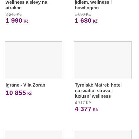
wellness a slevy na
jídlem, wellness i
atrakce
bowlingem
2 245 Kč
1 690 Kč
1 990
1 680
Kč
Kč
Igrane - Vila Zoran
Tyrolské Matrei: hotel
na svahu, strava i
10 855
Kč
luxusní wellness
4 717 Kč
4 377
Kč