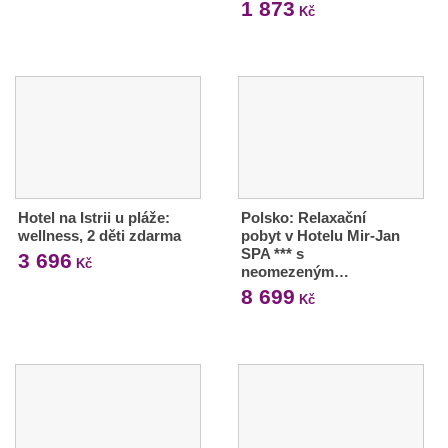
1 873
Kč
Hotel na Istrii u pláže:
Polsko: Relaxační
wellness, 2 děti zdarma
pobyt v Hotelu Mir-Jan
SPA *** s
3 696
Kč
neomezeným…
8 699
Kč