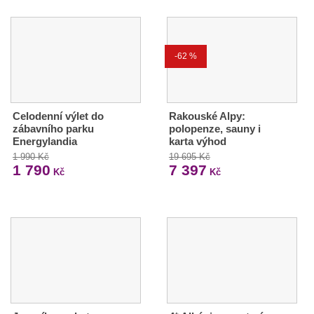
-62 %
Celodenní výlet do
Rakouské Alpy:
zábavního parku
polopenze, sauny i
Energylandia
karta výhod
1 990 Kč
19 695 Kč
1 790
7 397
Kč
Kč