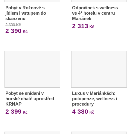
Pobyt v Rožnově s
Odpočinek s wellness
jídlem i vstupem do
ve 4* hotelu v centru
skanzenu
Mariánek
2 313
2 600 Kč
Kč
2 390
Kč
Pobyt se snídaní v
Luxus v Mariánkách:
horské chatě uprostřed
polopenze, wellness i
KRNAP
procedury
2 399
4 380
Kč
Kč