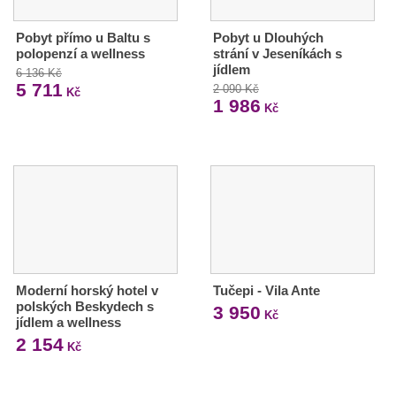
Pobyt přímo u Baltu s
Pobyt u Dlouhých
polopenzí a wellness
strání v Jeseníkách s
jídlem
6 136 Kč
5 711
2 090 Kč
Kč
1 986
Kč
Moderní horský hotel v
Tučepi - Vila Ante
polských Beskydech s
3 950
Kč
jídlem a wellness
2 154
Kč