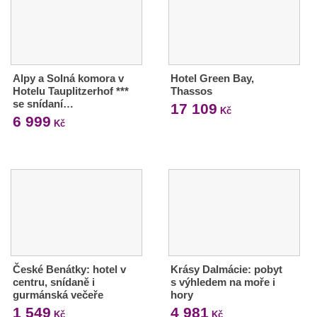
Alpy a Solná komora v
Hotel Green Bay,
Hotelu Tauplitzerhof ***
Thassos
se snídaní…
17 109
Kč
6 999
Kč
České Benátky: hotel v
Krásy Dalmácie: pobyt
centru, snídaně i
s výhledem na moře i
gurmánská večeře
hory
1 549
4 981
Kč
Kč