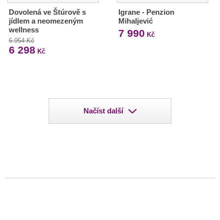
Dovolená ve Štúrově s
Igrane - Penzion
jídlem a neomezeným
Mihaljević
wellness
7 990
Kč
6 954 Kč
6 298
Kč
Načíst další