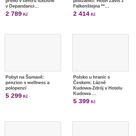
přímo v centru luxusně
podzámčí: Hotel Záviš z
v Depandanci…
Falkenštejna **…
2 789
2 414
Kč
Kč
Pobyt na Šumavě:
Polsko u hranic s
penzion s wellness a
Českem: Lázně
polopenzí
Kudowa-Zdrój v Hotelu
Kudowa …
5 299
Kč
5 399
Kč