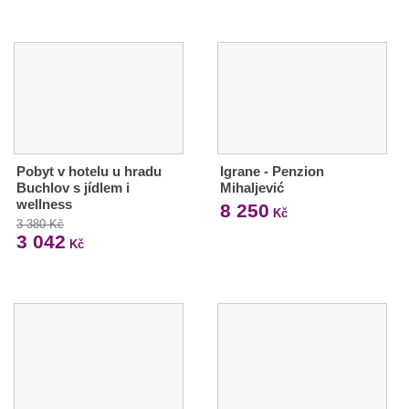
Pobyt v hotelu u hradu
Igrane - Penzion
Buchlov s jídlem i
Mihaljević
wellness
8 250
Kč
3 380 Kč
3 042
Kč