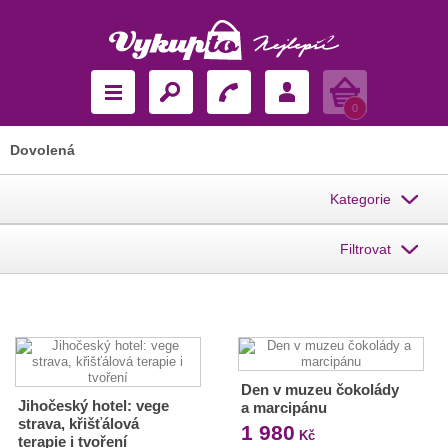
Košík
0
Dovolená
Kategorie
Filtrovat
Den v muzeu čokolády
Jihočeský hotel: vege
a marcipánu
strava, křišťálová
1 980
Kč
terapie i tvoření