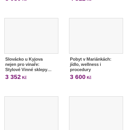
Slovácko u Kyjova
Pobyt v Mariánkách:
nejen pro vinaře:
jídlo, wellness i
Stylové Vinné sklepy…
procedury
3 352
3 600
Kč
Kč