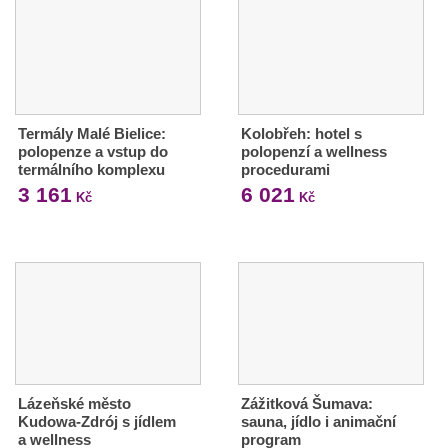
Termály Malé Bielice:
Kolobřeh: hotel s
polopenze a vstup do
polopenzí a wellness
termálního komplexu
procedurami
3 161
6 021
Kč
Kč
Lázeňské město
Zážitková Šumava:
Kudowa-Zdrój s jídlem
sauna, jídlo i animační
a wellness
program