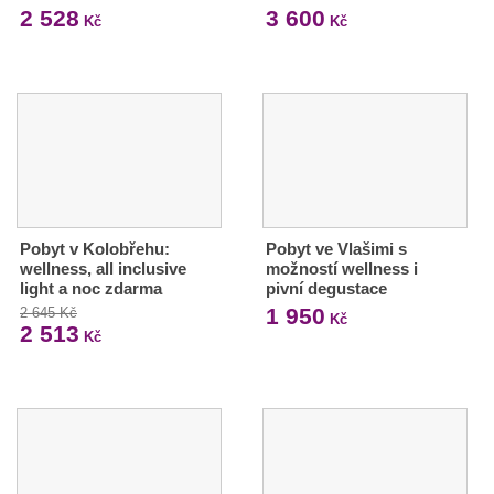
2 528
3 600
Kč
Kč
Pobyt v Kolobřehu:
Pobyt ve Vlašimi s
wellness, all inclusive
možností wellness i
light a noc zdarma
pivní degustace
1 950
2 645 Kč
Kč
2 513
Kč