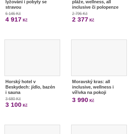
lyžování i pobyty se
pláže, wellness, all
stravou
inclusive či polopenze
6 146 Kč
2 796 Kč
4 917
2 377
Kč
Kč
Horský hotel v
Moravský kras: all
Beskydech: jídlo, bazén
inclusive, wellness i
i sauna
vířivka na pokoji
3 990
3 680 Kč
Kč
3 100
Kč