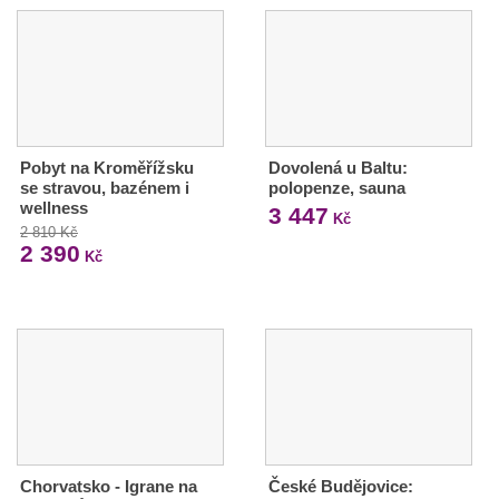
Pobyt na Kroměřížsku
Dovolená u Baltu:
se stravou, bazénem i
polopenze, sauna
wellness
3 447
Kč
2 810 Kč
2 390
Kč
Chorvatsko - Igrane na
České Budějovice: