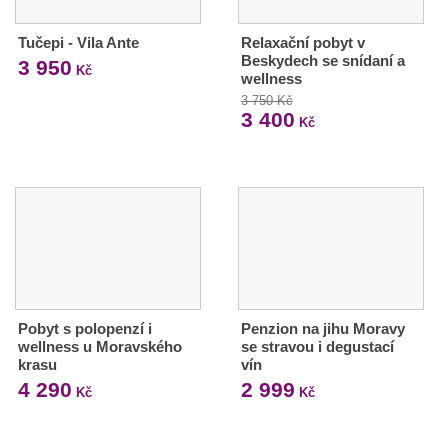
Tučepi - Vila Ante
Relaxační pobyt v
Beskydech se snídaní a
3 950
Kč
wellness
3 750 Kč
3 400
Kč
Pobyt s polopenzí i
Penzion na jihu Moravy
wellness u Moravského
se stravou i degustací
krasu
vín
4 290
2 999
Kč
Kč