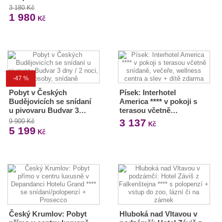
3 180 Kč
1 980
Kč
-47 %
Pobyt v Českých
Písek: Interhotel
Budějovicích se snídaní
America **** v pokoji s
u pivovaru Budvar 3…
terasou včetně…
3 137
9 900 Kč
Kč
5 199
Kč
Český Krumlov: Pobyt
Hluboká nad Vltavou v