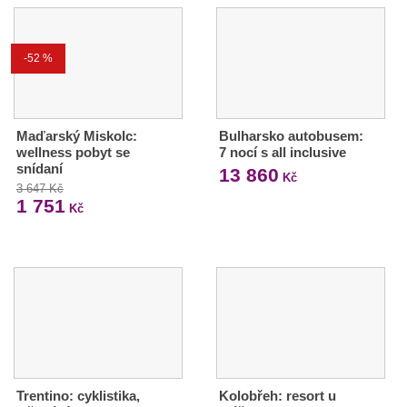
-52 %
Maďarský Miskolc:
Bulharsko autobusem:
wellness pobyt se
7 nocí s all inclusive
snídaní
13 860
Kč
3 647 Kč
1 751
Kč
Trentino: cyklistika,
Kolobřeh: resort u