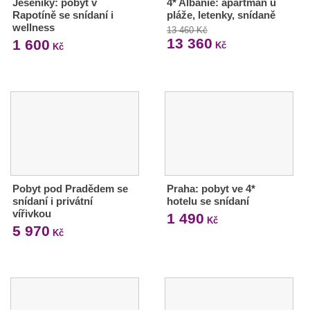
Jeseníky: pobyt v
4* Albánie: apartmán u
Rapotíně se snídaní i
pláže, letenky, snídaně
wellness
13 460 Kč
13 360
1 600
Kč
Kč
Pobyt pod Pradědem se
Praha: pobyt ve 4*
snídaní i privátní
hotelu se snídaní
vířivkou
1 490
Kč
5 970
Kč