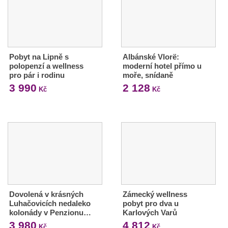
Pobyt na Lipně s
Albánské Vlorë:
polopenzí a wellness
moderní hotel přímo u
pro pár i rodinu
moře, snídaně
3 990
2 128
Kč
Kč
Dovolená v krásných
Zámecký wellness
Luhačovicích nedaleko
pobyt pro dva u
kolonády v Penzionu…
Karlových Varů
3 980
4 812
Kč
Kč