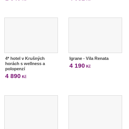
4* hotel v Krušných
Igrane - Vila Renata
horách s wellness a
4 190
Kč
polopenzí
4 890
Kč