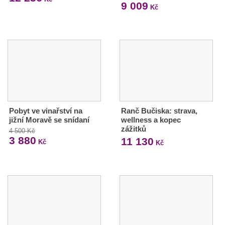
9 009
Kč
Pobyt ve vinařství na
Ranč Bučiska: strava,
jižní Moravě se snídaní
wellness a kopec
zážitků
4 500 Kč
3 880
11 130
Kč
Kč