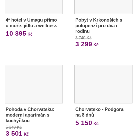
4* hotel v Umagu přímo
Pobyt v Krkonoších s
u moře: jídlo a wellness
polopenzí pro dva i
rodinu
10 395
Kč
3 740 Kč
3 299
Kč
Pohoda v Chorvatsku:
Chorvatsko - Podgora
moderní apartmán s
na 8 dnů
kuchyňkou
5 150
Kč
5 349 Kč
3 501
Kč