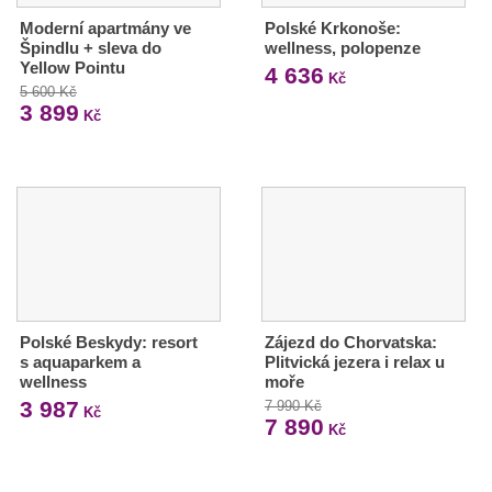
Moderní apartmány ve
Polské Krkonoše:
Špindlu + sleva do
wellness, polopenze
Yellow Pointu
4 636
Kč
5 600 Kč
3 899
Kč
Polské Beskydy: resort
Zájezd do Chorvatska:
s aquaparkem a
Plitvická jezera i relax u
wellness
moře
3 987
7 990 Kč
Kč
7 890
Kč