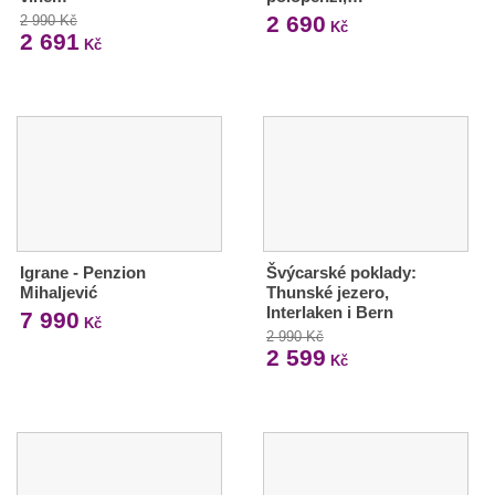
2 690
2 990 Kč
Kč
2 691
Kč
Igrane - Penzion
Švýcarské poklady:
Mihaljević
Thunské jezero,
Interlaken i Bern
7 990
Kč
2 990 Kč
2 599
Kč