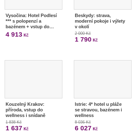
Vysočina: Hotel Podlesí
Beskydy: strava,
*** s polopenzí a
moderní pokoje i výlety
bazénem + vstup do…
v okolí
4 913
2 000 Kč
Kč
1 790
Kč
Kouzelný Krakov:
Istrie: 4* hotel u pláže
příroda, vstup do
se stravou, bazénem i
wellness i snídaně
wellness
1 838 Kč
8 036 Kč
1 637
6 027
Kč
Kč