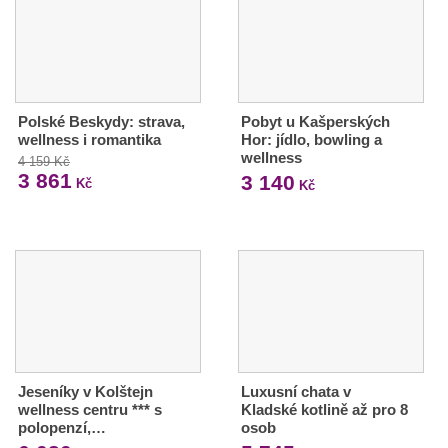
Polské Beskydy: strava,
Pobyt u Kašperských
wellness i romantika
Hor: jídlo, bowling a
wellness
4 159 Kč
3 861
3 140
Kč
Kč
Jeseníky v Kolštejn
Luxusní chata v
wellness centru *** s
Kladské kotlině až pro 8
polopenzí,…
osob