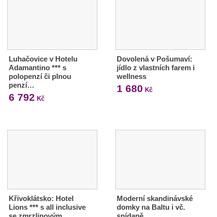
Luhačovice v Hotelu
Dovolená v Pošumaví:
Adamantino *** s
jídlo z vlastních farem i
polopenzí či plnou
wellness
penzí…
1 680
Kč
6 792
Kč
Křivoklátsko: Hotel
Moderní skandinávské
Lions *** s all inclusive
domky na Baltu i vč.
se zmrzlinovým…
snídaně