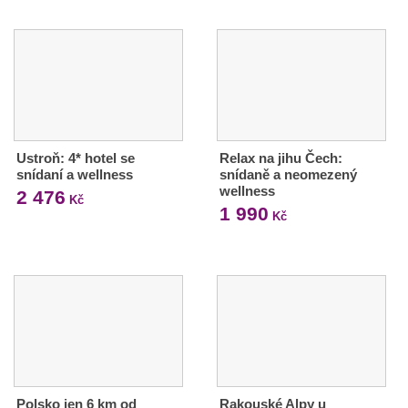
Ustroň: 4* hotel se
Relax na jihu Čech:
snídaní a wellness
snídaně a neomezený
wellness
2 476
Kč
1 990
Kč
Polsko jen 6 km od
Rakouské Alpy u