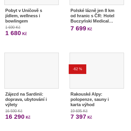
Pobyt v Uničově s
Polské lázně jen 8 km
jídlem, wellness i
od hranic s ČR: Hotel
bowlingem
Buczyński Medical…
7 699
1 690 Kč
Kč
1 680
Kč
-62 %
Zájezd na Sardinii:
Rakouské Alpy:
doprava, ubytování i
polopenze, sauny i
výlety
karta výhod
16 590 Kč
19 695 Kč
16 290
7 397
Kč
Kč