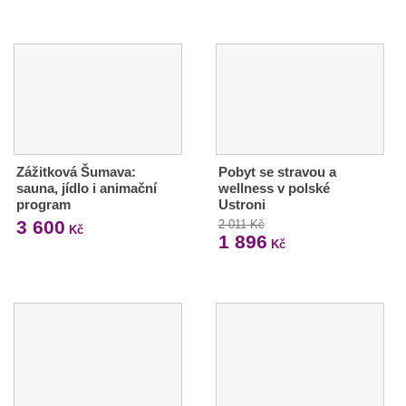
Zážitková Šumava:
Pobyt se stravou a
sauna, jídlo i animační
wellness v polské
program
Ustroni
3 600
2 011 Kč
Kč
1 896
Kč