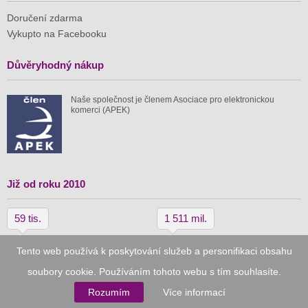
Doručení zdarma
Vykupto na Facebooku
Důvěryhodný nákup
Naše společnost je členem Asociace pro elektronickou
komerci (APEK)
Již od roku 2010
59 tis.
1 511 mil.
spuštěných nabídek
ušetřeno nákupy
Tento web používá k poskytování služeb a personifikaci obsahu
soubory cookie. Používáním tohoto webu s tím souhlasíte.
© 2010–2026
Vykupto.cz
, Všechna práva vyhrazena.
Rozumím
Více informací
Podmínky užití
Zpracování osobních údajů