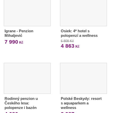
Igrane - Penzion
Osiek: 4* hotel s
Mihaljević
polopenzí a wellness
7 990
6 808 Kč
Kč
4 863
Kč
Rodinný penzion u
Polské Beskydy: resort
Českého lesa:
s aquaparkem a
polopenze i bazén
wellness