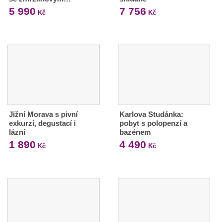
5 990
7 756
Kč
Kč
Jižní Morava s pivní
Karlova Studánka:
exkurzí, degustací i
pobyt s polopenzí a
lázní
bazénem
1 890
4 490
Kč
Kč