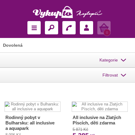
Košík
0
Dovolená
Kategorie
Filtrovat
Rodinný pobyt v
All inclusive na Zlatých
Bulharsku: all inclusive
Píscích, děti zdarma
a aquapark
5 871 Kč
8 006 Kč