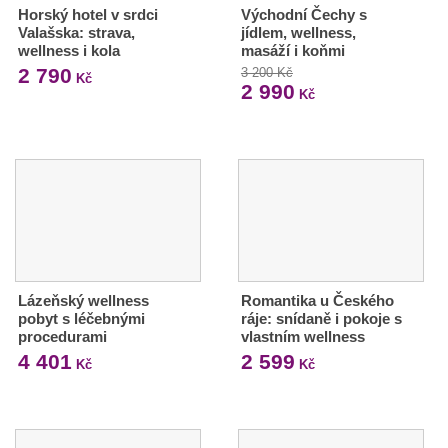
Horský hotel v srdci
Východní Čechy s
Valašska: strava,
jídlem, wellness,
wellness i kola
masáží i koňmi
2 790
3 200 Kč
Kč
2 990
Kč
Lázeňský wellness
Romantika u Českého
pobyt s léčebnými
ráje: snídaně i pokoje s
procedurami
vlastním wellness
4 401
2 599
Kč
Kč