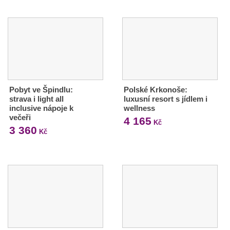
Pobyt ve Špindlu:
Polské Krkonoše:
strava i light all
luxusní resort s jídlem i
inclusive nápoje k
wellness
večeři
4 165
Kč
3 360
Kč