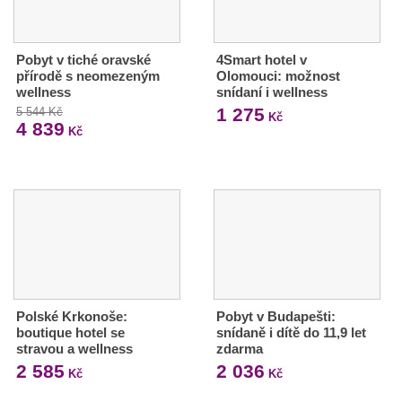
Pobyt v tiché oravské
4Smart hotel v
přírodě s neomezeným
Olomouci: možnost
wellness
snídaní i wellness
1 275
5 544 Kč
Kč
4 839
Kč
Polské Krkonoše:
Pobyt v Budapešti:
boutique hotel se
snídaně i dítě do 11,9 let
stravou a wellness
zdarma
2 585
2 036
Kč
Kč