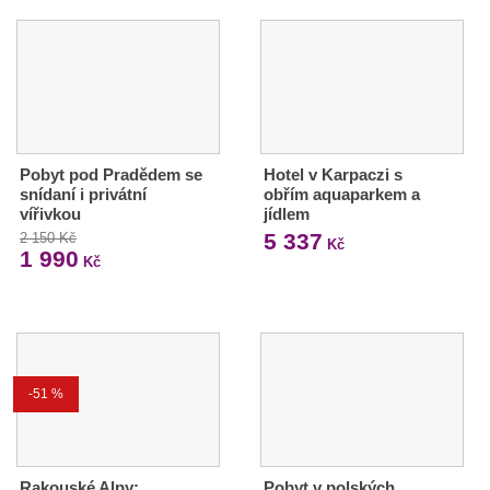
Pobyt pod Pradědem se
Hotel v Karpaczi s
snídaní i privátní
obřím aquaparkem a
vířivkou
jídlem
5 337
2 150 Kč
Kč
1 990
Kč
-51 %
Rakouské Alpy:
Pobyt v polských