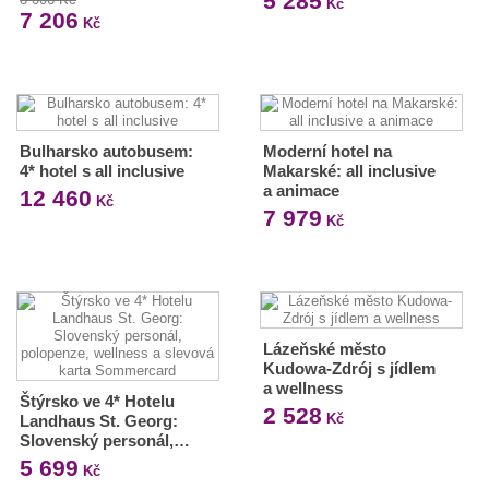
5 285
Kč
7 206
Kč
Bulharsko autobusem:
Moderní hotel na
4* hotel s all inclusive
Makarské: all inclusive
a animace
12 460
Kč
7 979
Kč
Lázeňské město
Kudowa-Zdrój s jídlem
a wellness
Štýrsko ve 4* Hotelu
2 528
Kč
Landhaus St. Georg:
Slovenský personál,…
5 699
Kč