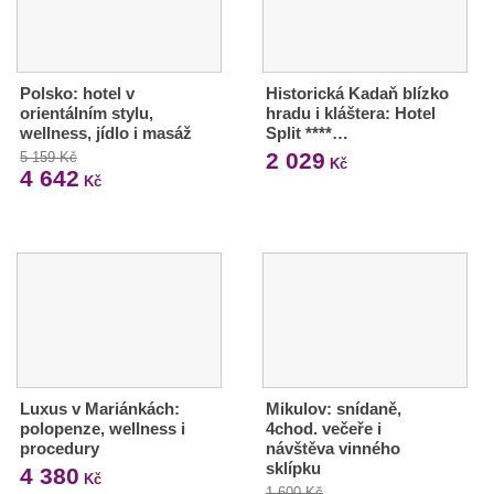
Polsko: hotel v
Historická Kadaň blízko
orientálním stylu,
hradu i kláštera: Hotel
wellness, jídlo i masáž
Split ****…
2 029
5 159 Kč
Kč
4 642
Kč
Luxus v Mariánkách:
Mikulov: snídaně,
polopenze, wellness i
4chod. večeře i
procedury
návštěva vinného
sklípku
4 380
Kč
1 600 Kč