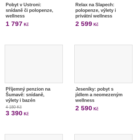
Pobyt v Ustroni:
Relax na Slapech:
snídaně či polopenze,
polopenze, výlety i
wellness
privátní wellness
1 797
2 599
Kč
Kč
Příjemný penzion na
Jeseníky: pobyt s
Šumavě: snídaně,
jídlem a neomezeným
výlety i bazén
wellness
2 590
4 180 Kč
Kč
3 390
Kč