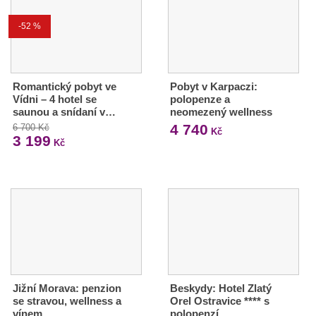
-52 %
Romantický pobyt ve
Pobyt v Karpaczi:
Vídni – 4 hotel se
polopenze a
saunou a snídaní v…
neomezený wellness
4 740
6 700 Kč
Kč
3 199
Kč
Jižní Morava: penzion
Beskydy: Hotel Zlatý
se stravou, wellness a
Orel Ostravice **** s
vínem
polopenzí,…