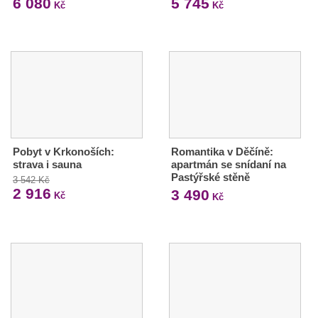
6 080
5 745
Kč
Kč
Pobyt v Krkonoších:
Romantika v Děčíně:
strava i sauna
apartmán se snídaní na
Pastýřské stěně
3 542 Kč
2 916
3 490
Kč
Kč