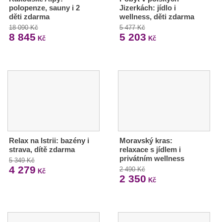
polopenze, sauny i 2
Jizerkách: jídlo i
děti zdarma
wellness, děti zdarma
18 090 Kč
5 477 Kč
8 845
5 203
Kč
Kč
Relax na Istrii: bazény i
Moravský kras:
strava, dítě zdarma
relaxace s jídlem i
privátním wellness
5 349 Kč
4 279
2 490 Kč
Kč
2 350
Kč