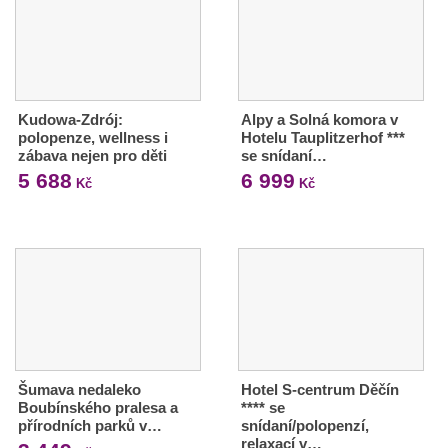
Kudowa-Zdrój:
Alpy a Solná komora v
polopenze, wellness i
Hotelu Tauplitzerhof ***
zábava nejen pro děti
se snídaní…
5 688
6 999
Kč
Kč
Šumava nedaleko
Hotel S-centrum Děčín
Boubínského pralesa a
**** se
přírodních parků v…
snídaní/polopenzí,
relaxací v…