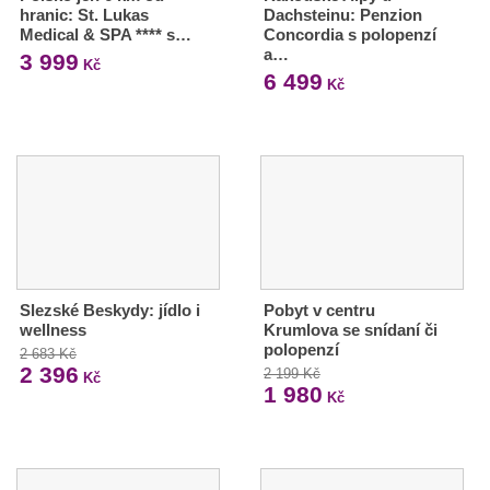
hranic: St. Lukas
Dachsteinu: Penzion
Medical & SPA **** s…
Concordia s polopenzí
a…
3 999
Kč
6 499
Kč
Slezské Beskydy: jídlo i
Pobyt v centru
wellness
Krumlova se snídaní či
polopenzí
2 683 Kč
2 396
2 199 Kč
Kč
1 980
Kč