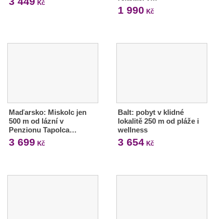
3 449
Kč
1 990
Kč
Maďarsko: Miskolc jen
Balt: pobyt v klidné
500 m od lázní v
lokalitě 250 m od pláže i
Penzionu Tapolca…
wellness
3 699
3 654
Kč
Kč