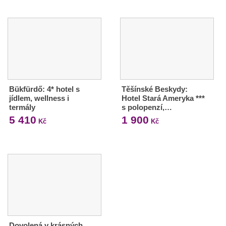
Bükfürdő: 4* hotel s
Těšínské Beskydy:
jídlem, wellness i
Hotel Stará Ameryka ***
termály
s polopenzí,…
5 410
1 900
Kč
Kč
Dovolená v krásných