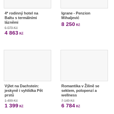
4* rodinný hotel na
Igrane - Penzion
Baltu s termálními
Mihaljević
lázněmi
8 250
Kč
6 079 Kč
4 863
Kč
Výlet na Dachstein:
Romantika v Žilině se
jeskyně i vyhlídka Pět
sektem, polopenzí a
prstů
wellness
1 499 Kč
7 149 Kč
1 399
6 784
Kč
Kč