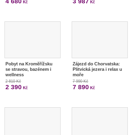
4 680
3 987
Kč
Kč
Pobyt na Kroměřížsku
Zájezd do Chorvatska:
se stravou, bazénem i
Plitvická jezera i relax u
wellness
moře
2 810 Kč
7 990 Kč
2 390
7 890
Kč
Kč