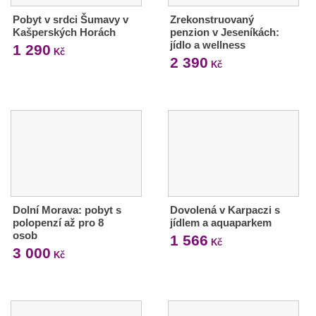
Pobyt v srdci Šumavy v
Zrekonstruovaný
Kašperských Horách
penzion v Jeseníkách:
jídlo a wellness
1 290
Kč
2 390
Kč
Dolní Morava: pobyt s
Dovolená v Karpaczi s
polopenzí až pro 8
jídlem a aquaparkem
osob
1 566
Kč
3 000
Kč