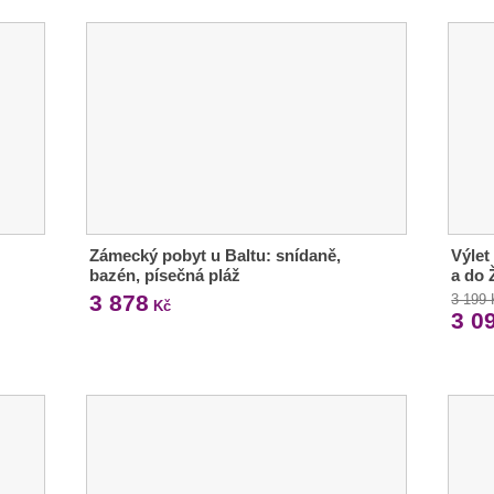
Zámecký pobyt u Baltu: snídaně,
Výlet
bazén, písečná pláž
a do 
3 878
3 199
Kč
3 0