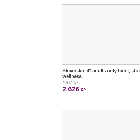
Slovinsko: 4* adults only hotel, stra
wellness
2 918 Kč
2 626
Kč