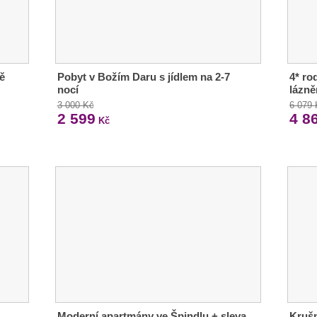
ě
Pobyt v Božím Daru s jídlem na 2-7
4* ro
nocí
lázně
3 000 Kč
6 079
2 599
4 8
Kč
Moderní apartmány ve Špindlu + sleva
Krušn