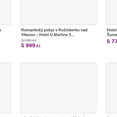
u
Romantický pobyt v Rožmberku nad
Hotel
Vltavou – Hotel U Martina 3…
Šuma
5 7
10 900 Kč
5 999
Kč