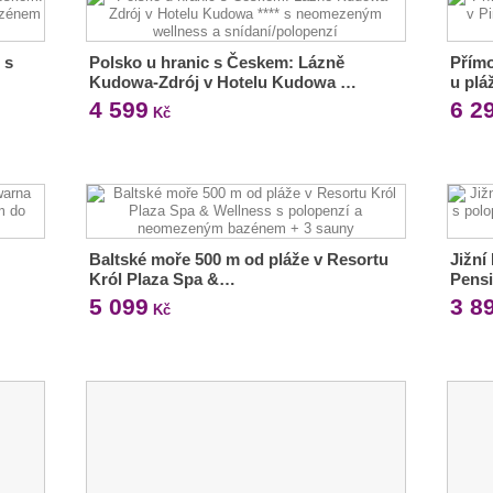
 s
Polsko u hranic s Českem: Lázně
Přímo
Kudowa-Zdrój v Hotelu Kudowa …
u plá
4 599
6 2
Kč
Baltské moře 500 m od pláže v Resortu
Jižní
Król Plaza Spa &…
Pensi
5 099
3 8
Kč