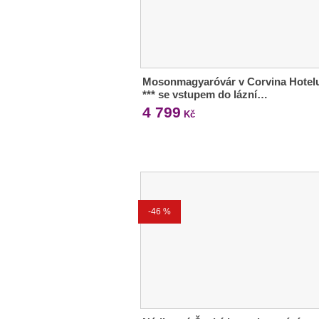
Mosonmagyaróvár v Corvina Hotel
*** se vstupem do lázní…
4 799
Kč
-46 %