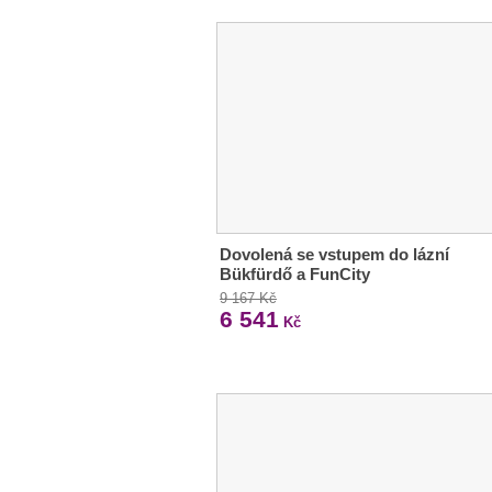
Dovolená se vstupem do lázní
Bükfürdő a FunCity
9 167 Kč
6 541
Kč