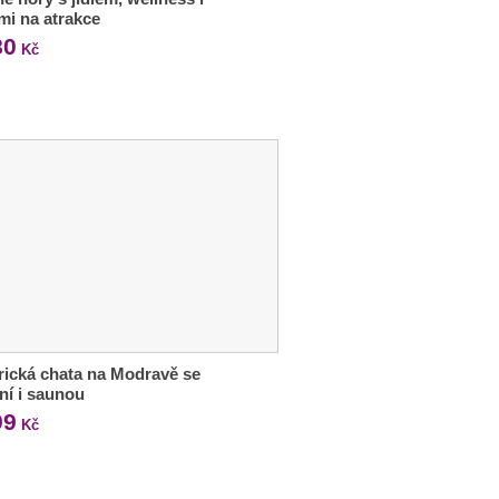
mi na atrakce
80
Kč
rická chata na Modravě se
ní i saunou
99
Kč