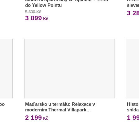
do Yellow Pointu
sleva
3 2
5 600 Kč
3 899
Kč
oo
Maďarsko u termálů: Relaxace v
Histo
moderním Thermal Villapark…
snída
2 199
1 9
Kč