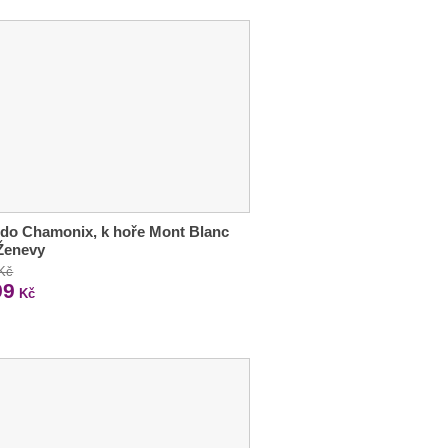
 do Chamonix, k hoře Mont Blanc
Ženevy
 Kč
99
Kč