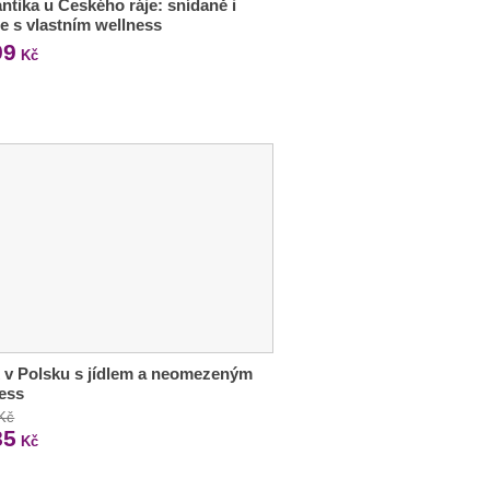
tika u Českého ráje: snídaně i
e s vlastním wellness
99
Kč
 v Polsku s jídlem a neomezeným
ess
 Kč
85
Kč