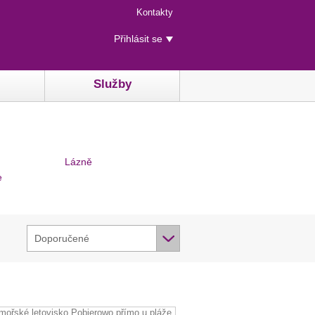
Menu
Kontakty
rychlého
Uživatelské
přístupu
Přihlásit se
menu
Služby
Lázně
e
Doporučené