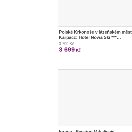
Polské Krkonoše v lázeňském měst
Karpacz: Hotel Nowa Ski ***…
3 799 Kč
3 699
Kč
Igrane - Penzion Mihaljević