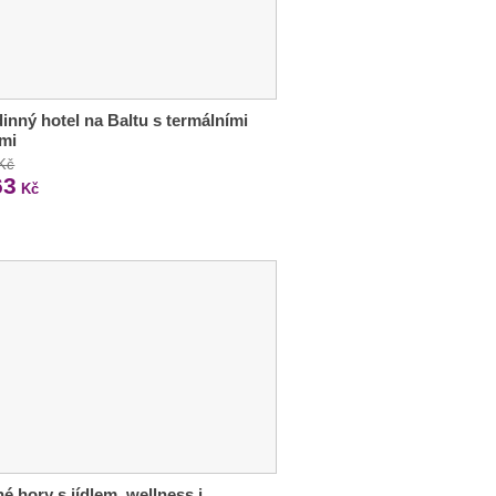
dinný hotel na Baltu s termálními
mi
 Kč
63
Kč
é hory s jídlem, wellness i