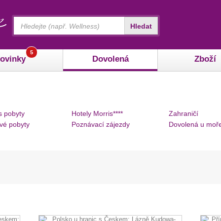
Vyhledávání
Hledat
5
ovinky
Dovolená
Zboží
s pobyty
Hotely Morris****
Zahraničí
vé pobyty
Poznávací zájezdy
Dovolená u moř