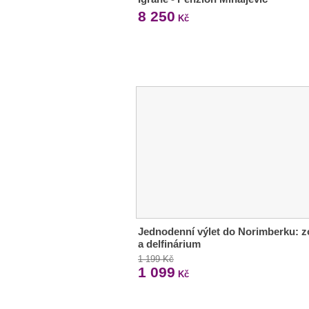
8 250
Kč
Jednodenní výlet do Norimberku: z
a delfinárium
1 199 Kč
1 099
Kč