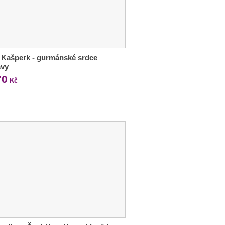
 Kašperk - gurmánské srdce
vy
70
Kč