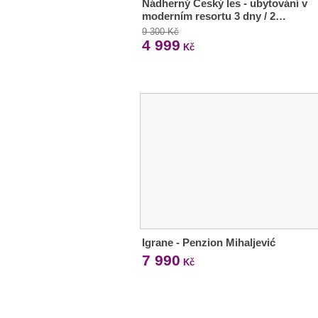
Nádherný Český les - ubytování v
moderním resortu 3 dny / 2…
9 300 Kč
4 999
Kč
Igrane - Penzion Mihaljević
7 990
Kč