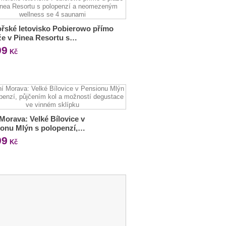
řské letovisko Pobierowo přímo
že v Pinea Resortu s…
99
Kč
 Morava: Velké Bílovice v
onu Mlýn s polopenzí,…
99
Kč