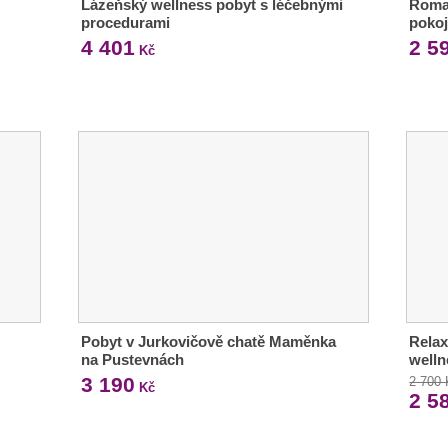
Lázeňský wellness pobyt s léčebnými
Roman
procedurami
pokoj
4 401
2 5
Kč
Pobyt v Jurkovičově chatě Maměnka
Relax
na Pustevnách
welln
3 190
2 700
Kč
2 5