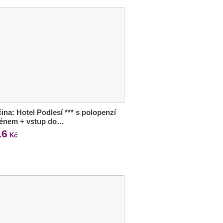
ina: Hotel Podlesí *** s polopenzí
zénem + vstup do…
16
Kč