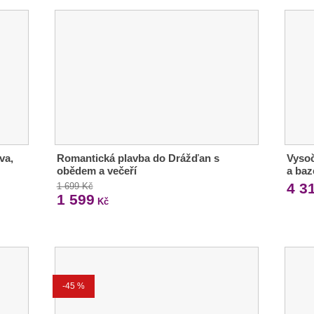
va,
Romantická plavba do Drážďan s
Vysoč
obědem a večeří
a ba
4 3
1 699 Kč
1 599
Kč
-45 %