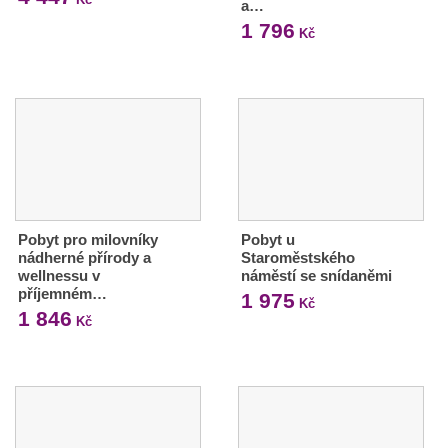
a…
1 796
Kč
Pobyt pro milovníky
Pobyt u
nádherné přírody a
Staroměstského
wellnessu v
náměstí se snídaněmi
příjemném…
1 975
Kč
1 846
Kč