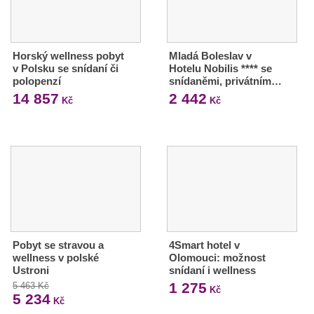
Horský wellness pobyt
Mladá Boleslav v
v Polsku se snídaní či
Hotelu Nobilis **** se
polopenzí
snídaněmi, privátním…
14 857
2 442
Kč
Kč
Pobyt se stravou a
4Smart hotel v
wellness v polské
Olomouci: možnost
Ustroni
snídaní i wellness
1 275
5 463 Kč
Kč
5 234
Kč