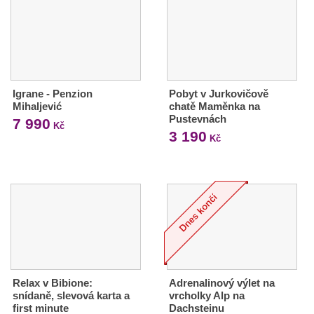
Igrane - Penzion
Pobyt v Jurkovičově
Mihaljević
chatě Maměnka na
Pustevnách
7 990
Kč
3 190
Kč
Relax v Bibione:
Adrenalinový výlet na
snídaně, slevová karta a
vrcholky Alp na
first minute
Dachsteinu