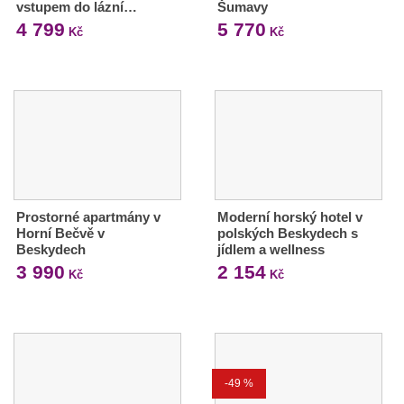
vstupem do lázní…
Šumavy
4 799
5 770
Kč
Kč
Prostorné apartmány v
Moderní horský hotel v
Horní Bečvě v
polských Beskydech s
Beskydech
jídlem a wellness
3 990
2 154
Kč
Kč
-49 %