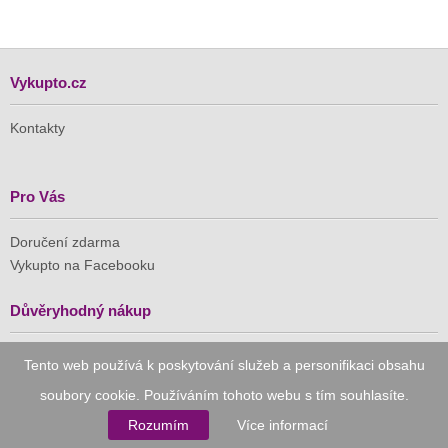
Vykupto.cz
Kontakty
Pro Vás
Doručení zdarma
Vykupto na Facebooku
Důvěryhodný nákup
Naše společnost je členem Asociace pro elektronickou
Tento web používá k poskytování služeb a personifikaci obsahu
komerci (APEK)
soubory cookie. Používáním tohoto webu s tím souhlasíte.
Rozumím
Více informací