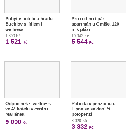
Pobyt v hotelu u hradu
Pro rodinu i pár:
Buchlov s jídlem i
apartmán u Omiše, 120
wellness
m k pláži
1 690 Kč
10 942 Kč
1 521
5 544
Kč
Kč
Odpočinek s wellness
Pohoda v penzionu u
ve 4* hotelu v centru
Lipna se snídaní či
Mariánek
polopenzí
9 000
3 920 Kč
Kč
3 332
Kč