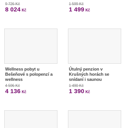
9 726 Kč
1 599 Kč
8 024
1 499
Kč
Kč
Wellness pobyt u
Útulný penzion v
Bešeňové s polopenzí a
Krušných horách se
wellness
snídaní i saunou
4 596 Kč
1 490 Kč
4 136
1 390
Kč
Kč