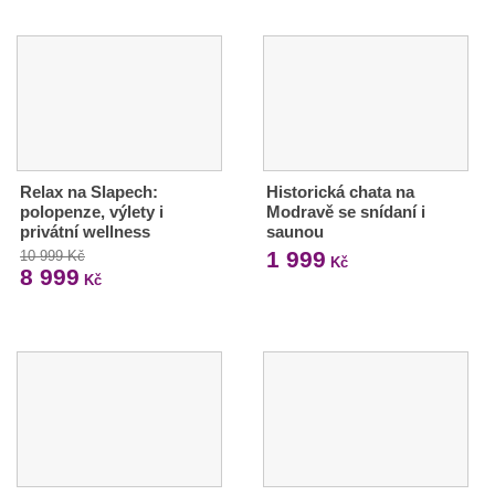
Relax na Slapech:
Historická chata na
polopenze, výlety i
Modravě se snídaní i
privátní wellness
saunou
1 999
10 999 Kč
Kč
8 999
Kč