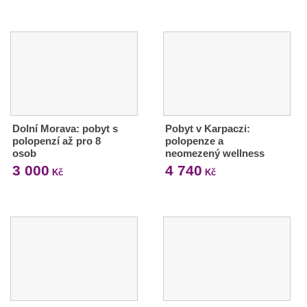
Dolní Morava: pobyt s
Pobyt v Karpaczi:
polopenzí až pro 8
polopenze a
osob
neomezený wellness
3 000
4 740
Kč
Kč