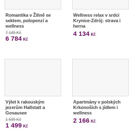
Romantika v Žilině se
Wellness relax v srdci
sektem, polopenzí a
Krynice-Zdrój: strava i
wellness
herna
4 134
7 149 Kč
Kč
6 784
Kč
Výlet k rakouským
Apartmány v polských
jezerům Hallstatt a
Krkonoších s jídlem i
Gosausee
wellness
2 166
1 599 Kč
Kč
1 499
Kč