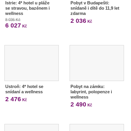
Istrie: 4* hotel u pláže
Pobyt v Budapešti:
se stravou, bazénem i
snídaně i dítě do 11,9 let
wellness
zdarma
2 036
8 036 Kč
Kč
6 027
Kč
Ustroň: 4* hotel se
Pobyt na zámku:
snídaní a wellness
labyrint, polopenze i
wellness
2 476
Kč
2 490
Kč