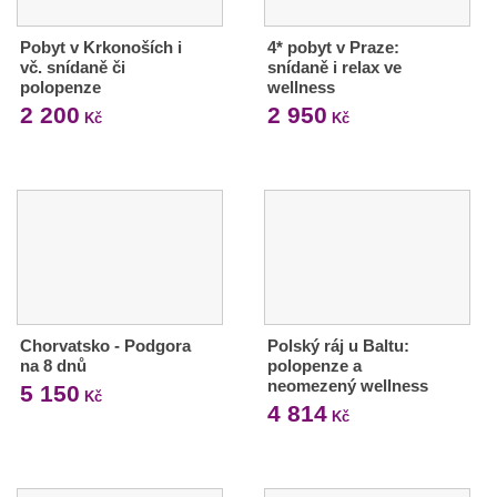
Pobyt v Krkonoších i
4* pobyt v Praze:
vč. snídaně či
snídaně i relax ve
polopenze
wellness
2 200
2 950
Kč
Kč
Chorvatsko - Podgora
Polský ráj u Baltu:
na 8 dnů
polopenze a
neomezený wellness
5 150
Kč
4 814
Kč