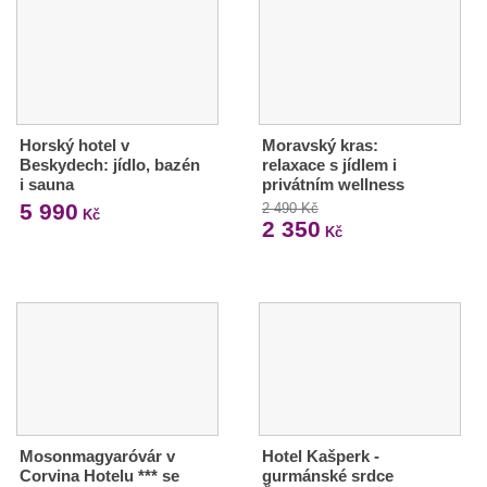
Horský hotel v
Moravský kras:
Beskydech: jídlo, bazén
relaxace s jídlem i
i sauna
privátním wellness
5 990
2 490 Kč
Kč
2 350
Kč
Mosonmagyaróvár v
Hotel Kašperk -
Corvina Hotelu *** se
gurmánské srdce