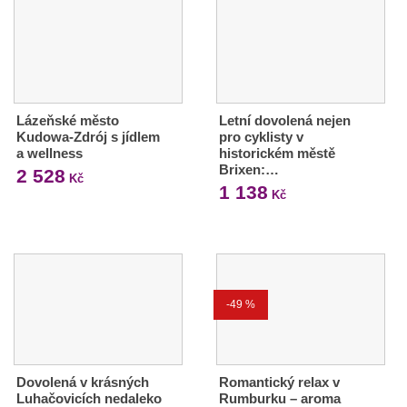
Lázeňské město
Letní dovolená nejen
Kudowa-Zdrój s jídlem
pro cyklisty v
a wellness
historickém městě
Brixen:…
2 528
Kč
1 138
Kč
-49 %
Dovolená v krásných
Romantický relax v
Luhačovicích nedaleko
Rumburku – aroma