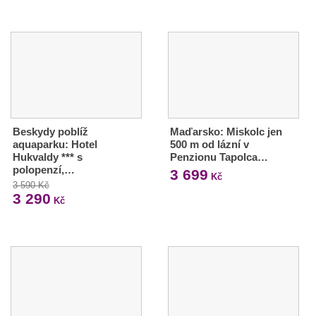
Beskydy poblíž
Maďarsko: Miskolc jen
aquaparku: Hotel
500 m od lázní v
Hukvaldy *** s
Penzionu Tapolca…
polopenzí,…
3 699
Kč
3 590 Kč
3 290
Kč