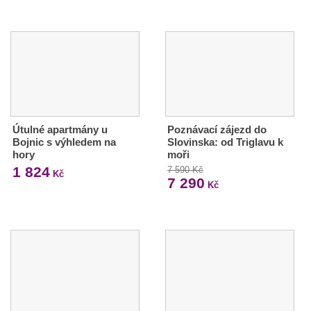
Útulné apartmány u
Poznávací zájezd do
Bojnic s výhledem na
Slovinska: od Triglavu k
hory
moři
1 824
7 590 Kč
Kč
7 290
Kč