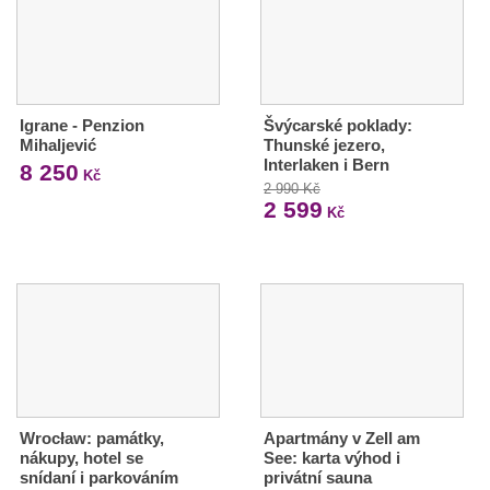
Igrane - Penzion
Švýcarské poklady:
Mihaljević
Thunské jezero,
Interlaken i Bern
8 250
Kč
2 990 Kč
2 599
Kč
Wrocław: památky,
Apartmány v Zell am
nákupy, hotel se
See: karta výhod i
snídaní i parkováním
privátní sauna