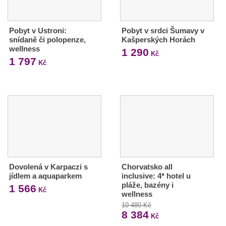
Pobyt v Ustroni:
Pobyt v srdci Šumavy v
snídaně či polopenze,
Kašperských Horách
wellness
1 290
Kč
1 797
Kč
Dovolená v Karpaczi s
Chorvatsko all
jídlem a aquaparkem
inclusive: 4* hotel u
pláže, bazény i
1 566
Kč
wellness
10 480 Kč
8 384
Kč