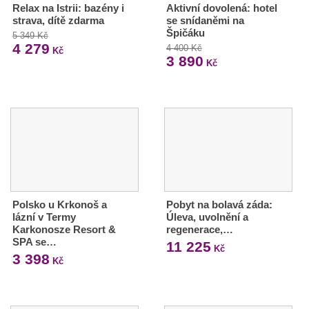
Relax na Istrii: bazény i
Aktivní dovolená: hotel
strava, dítě zdarma
se snídaněmi na
Špičáku
5 349 Kč
4 279
4 400 Kč
Kč
3 890
Kč
Polsko u Krkonoš a
Pobyt na bolavá záda:
lázní v Termy
Úleva, uvolnění a
Karkonosze Resort &
regenerace,…
SPA se…
11 225
Kč
3 398
Kč