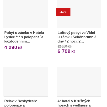
-44 %
Pobyt u zámku v Hotelu
Loftový pobyt ve Vídni
Lysice *** s polopenzí a
u zámku Schönbrunn 3
každodenním…
dny / 2 noci, 2…
4 290
12 200 Kč
Kč
6 799
Kč
Relax v Beskydech:
4* hotel v Krušných
polopenze a
horách s wellness a