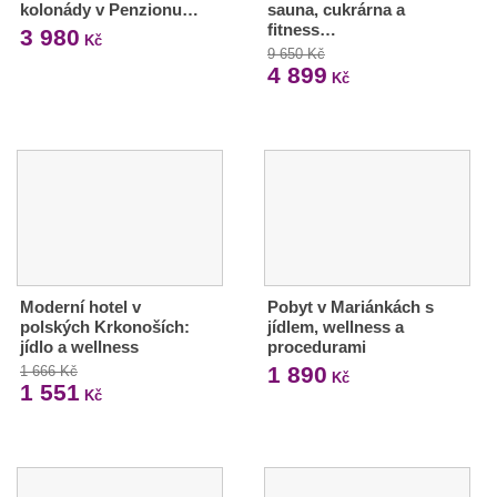
kolonády v Penzionu…
sauna, cukrárna a
fitness…
3 980
Kč
9 650 Kč
4 899
Kč
Moderní hotel v
Pobyt v Mariánkách s
polských Krkonoších:
jídlem, wellness a
jídlo a wellness
procedurami
1 890
1 666 Kč
Kč
1 551
Kč