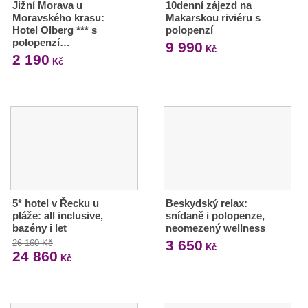
Jižní Morava u
10denní zájezd na
Moravského krasu:
Makarskou riviéru s
Hotel Olberg *** s
polopenzí
polopenzí…
9 990
Kč
2 190
Kč
5* hotel v Řecku u
Beskydský relax:
pláže: all inclusive,
snídaně i polopenze,
bazény i let
neomezený wellness
3 650
26 160 Kč
Kč
24 860
Kč