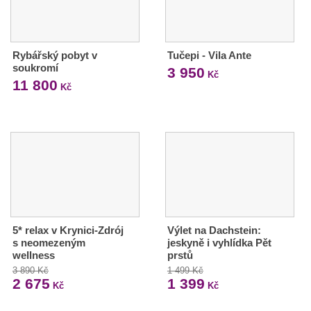
Rybářský pobyt v
Tučepi - Vila Ante
soukromí
3 950
Kč
11 800
Kč
5* relax v Krynici-Zdrój
Výlet na Dachstein:
s neomezeným
jeskyně i vyhlídka Pět
wellness
prstů
3 890 Kč
1 499 Kč
2 675
1 399
Kč
Kč