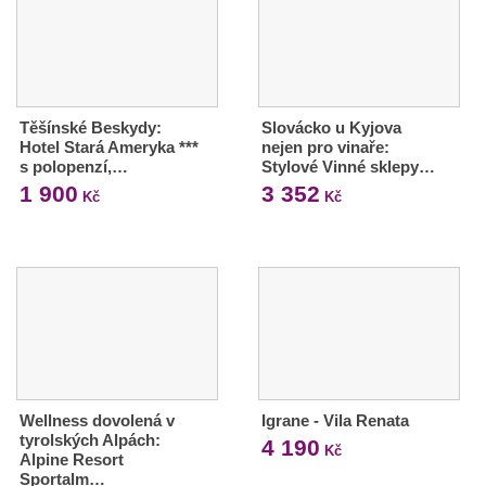
Těšínské Beskydy:
Slovácko u Kyjova
Hotel Stará Ameryka ***
nejen pro vinaře:
s polopenzí,…
Stylové Vinné sklepy…
1 900
3 352
Kč
Kč
Wellness dovolená v
Igrane - Vila Renata
tyrolských Alpách:
4 190
Kč
Alpine Resort
Sportalm…