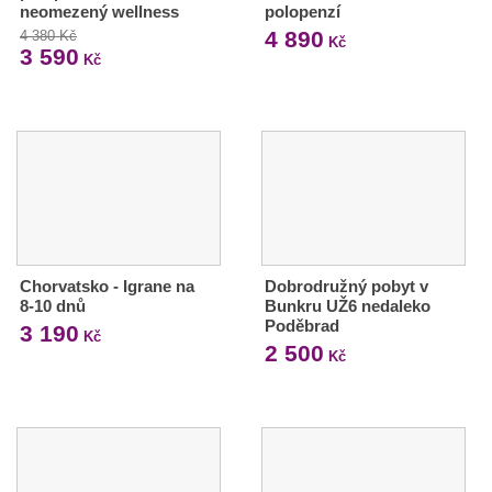
neomezený wellness
polopenzí
4 890
4 380 Kč
Kč
3 590
Kč
Chorvatsko - Igrane na
Dobrodružný pobyt v
8-10 dnů
Bunkru UŽ6 nedaleko
Poděbrad
3 190
Kč
2 500
Kč