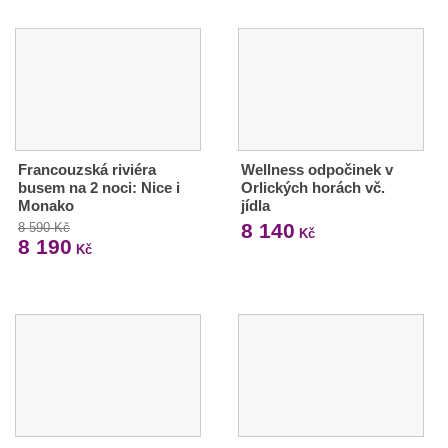
Francouzská riviéra
Wellness odpočinek v
busem na 2 noci: Nice i
Orlických horách vč.
Monako
jídla
8 140
8 590 Kč
Kč
8 190
Kč