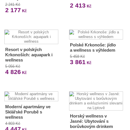
2 413
2 241 Kč
Kč
2 177
Kč
Polské Krkonoše: jídlo
Resort v polských
a wellness s výhledem
Krkonoších: aquapark i
5 458 Kč
wellness
3 861
Kč
5 056 Kč
4 826
Kč
Moderní apartmány ve
Sklářské Porubě s
Horský wellness v
wellness
Jasné: Ubytování s
4 803 Kč
borůvkovým drinkem
4 447
Kč