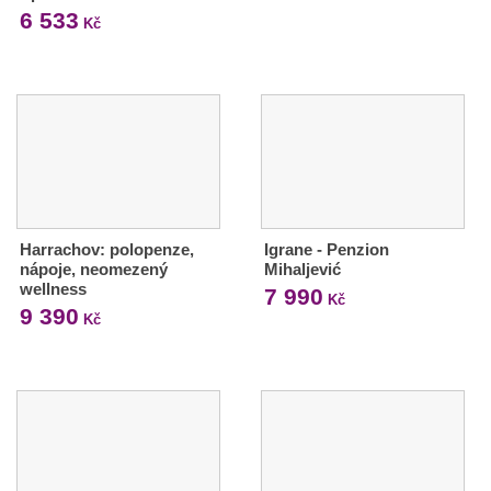
6 533
Kč
Harrachov: polopenze,
Igrane - Penzion
nápoje, neomezený
Mihaljević
wellness
7 990
Kč
9 390
Kč