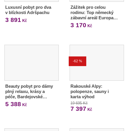
Luxusní pobyt pro dva
Zážitek pro celou
v blízkosti Adršpachu
rodinu: Top německý
zábavní areál Europa…
3 891
Kč
3 170
Kč
-62 %
Beauty pobyt pro dámy
Rakouské Alpy:
plný relaxu, krásy a
polopenze, sauny i
péče, Bardejovské…
karta výhod
5 388
19 695 Kč
Kč
7 397
Kč