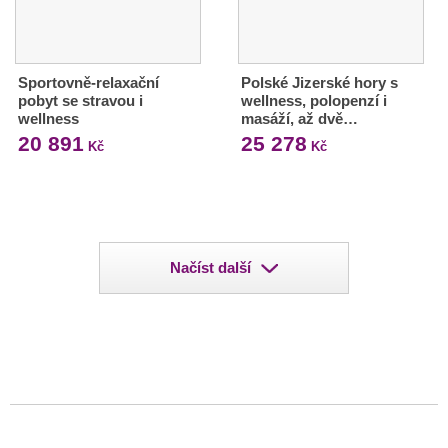
Sportovně-relaxační
Polské Jizerské hory s
pobyt se stravou i
wellness, polopenzí i
wellness
masáží, až dvě…
20 891
25 278
Kč
Kč
Načíst další