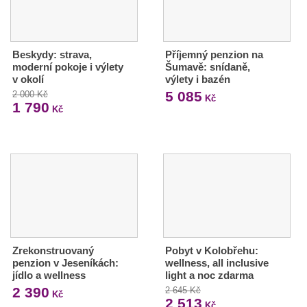
Beskydy: strava,
Příjemný penzion na
moderní pokoje i výlety
Šumavě: snídaně,
v okolí
výlety i bazén
5 085
2 000 Kč
Kč
1 790
Kč
Zrekonstruovaný
Pobyt v Kolobřehu:
penzion v Jeseníkách:
wellness, all inclusive
jídlo a wellness
light a noc zdarma
2 390
2 645 Kč
Kč
2 513
Kč