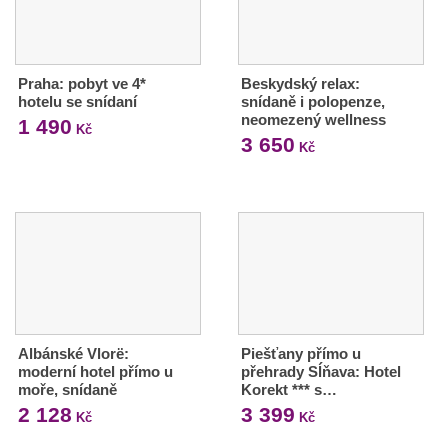
Praha: pobyt ve 4*
Beskydský relax:
hotelu se snídaní
snídaně i polopenze,
neomezený wellness
1 490
Kč
3 650
Kč
Albánské Vlorë:
Piešťany přímo u
moderní hotel přímo u
přehrady Sĺňava: Hotel
moře, snídaně
Korekt *** s…
2 128
3 399
Kč
Kč