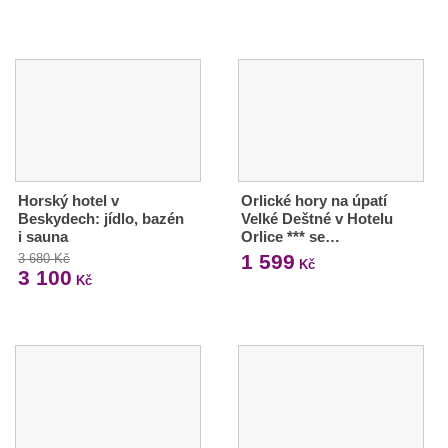
Horský hotel v
Orlické hory na úpatí
Beskydech: jídlo, bazén
Velké Deštné v Hotelu
i sauna
Orlice *** se…
1 599
3 680 Kč
Kč
3 100
Kč