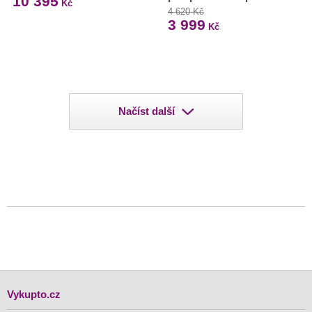
10 395
Kč
4 620 Kč
3 999
Kč
Načíst další
Vykupto.cz