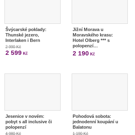
Švýcarské poklady:
Jižní Morava u
Thunské jezero,
Moravského krasu:
Interlaken i Bern
Hotel Olberg *** s
polopenzí…
2 990 Kč
2 599
2 190
Kč
Kč
Jesenice v novém:
Pohodová sobota:
pobyt s all inclusive či
jednodenní koupání u
polopenzí
Balatonu
4 980 Kč
1 190 Kč