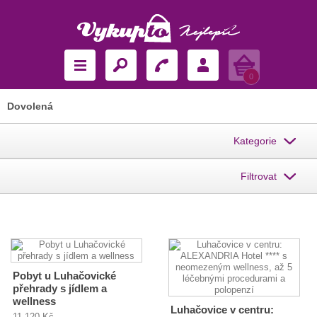
Košík
0
Dovolená
Kategorie
Filtrovat
Pobyt u Luhačovické
přehrady s jídlem a
wellness
Luhačovice v centru:
11 120 Kč