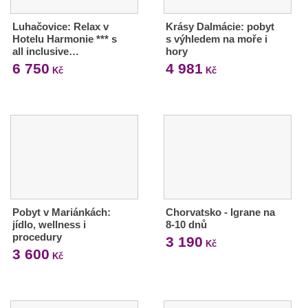
Luhačovice: Relax v
Krásy Dalmácie: pobyt
Hotelu Harmonie *** s
s výhledem na moře i
all inclusive…
hory
6 750
4 981
Kč
Kč
Pobyt v Mariánkách:
Chorvatsko - Igrane na
jídlo, wellness i
8-10 dnů
procedury
3 190
Kč
3 600
Kč