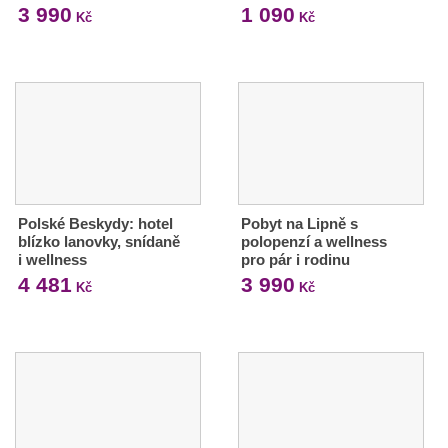
3 990
1 090
Kč
Kč
Polské Beskydy: hotel
Pobyt na Lipně s
blízko lanovky, snídaně
polopenzí a wellness
i wellness
pro pár i rodinu
4 481
3 990
Kč
Kč