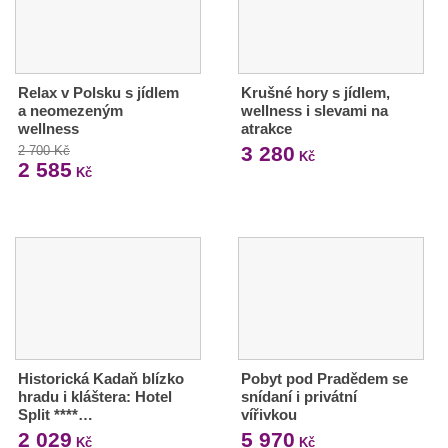
Relax v Polsku s jídlem
Krušné hory s jídlem,
a neomezeným
wellness i slevami na
wellness
atrakce
3 280
2 700 Kč
Kč
2 585
Kč
Historická Kadaň blízko
Pobyt pod Pradědem se
hradu i kláštera: Hotel
snídaní i privátní
Split ****…
vířivkou
2 029
5 970
Kč
Kč