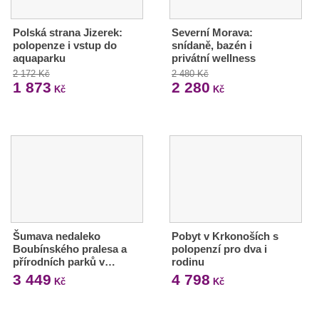
Polská strana Jizerek:
Severní Morava:
polopenze i vstup do
snídaně, bazén i
aquaparku
privátní wellness
2 172 Kč
2 480 Kč
1 873
2 280
Kč
Kč
Šumava nedaleko
Pobyt v Krkonoších s
Boubínského pralesa a
polopenzí pro dva i
přírodních parků v…
rodinu
3 449
4 798
Kč
Kč