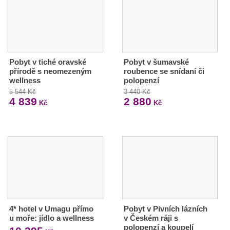
Pobyt v tiché oravské
Pobyt v šumavské
přírodě s neomezeným
roubence se snídaní či
wellness
polopenzí
5 544 Kč
3 440 Kč
4 839
2 880
Kč
Kč
4* hotel v Umagu přímo
Pobyt v Pivních lázních
u moře: jídlo a wellness
v Českém ráji s
polopenzí a koupelí