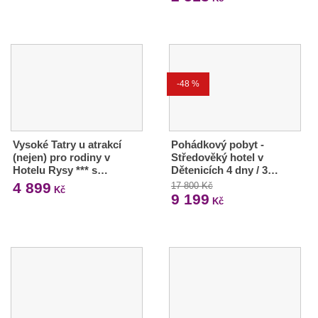
-48 %
Vysoké Tatry u atrakcí
Pohádkový pobyt -
(nejen) pro rodiny v
Středověký hotel v
Hotelu Rysy *** s…
Dětenicích 4 dny / 3…
4 899
17 800 Kč
Kč
9 199
Kč