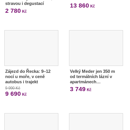
stravou i degustací
13 860
Kč
2 780
Kč
Zájezd do Řecka: 9–12
Velký Meder jen 350 m
nocí u moře, v ceně
od termálních lázní v
autobus i trajekt
apartmánech…
3 749
9 990 Kč
Kč
9 690
Kč