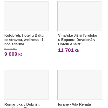
Kolobřeh: hotel u Baltu
Vinařské Jižní Tyrolsko
se stravou, wellness i 1
u Eppanu: Dovolená v
noc zdarma
Hotelu Ansitz…
11 701
9 483 Kč
Kč
9 009
Kč
Romantika v Dobříši:
Igrane - Vila Renata