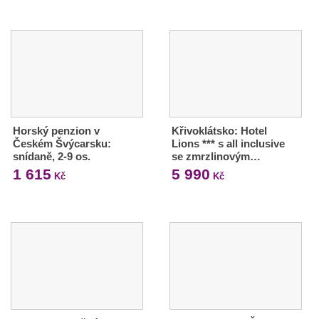
Horský penzion v
Křivoklátsko: Hotel
Českém Švýcarsku:
Lions *** s all inclusive
snídaně, 2-9 os.
se zmrzlinovým…
1 615
5 990
Kč
Kč