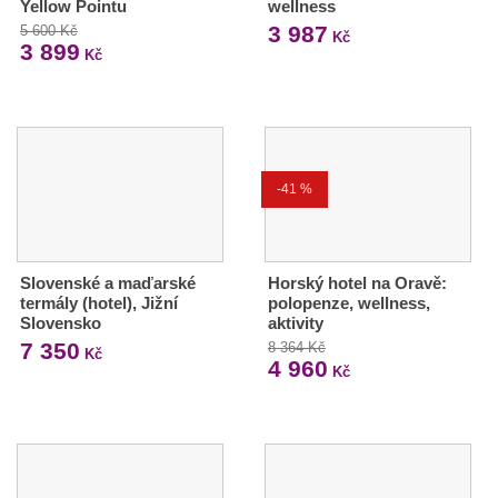
Yellow Pointu
wellness
3 987
5 600 Kč
Kč
3 899
Kč
-41 %
Slovenské a maďarské
Horský hotel na Oravě:
termály (hotel), Jižní
polopenze, wellness,
Slovensko
aktivity
7 350
8 364 Kč
Kč
4 960
Kč