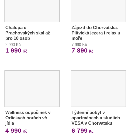
Chalupa u
Zájezd do Chorvatska:
Prachovských skal až
Plitvická jezera i relax u
pro 10 osob
moře
2 990 Kč
7 990 Kč
1 990
7 890
Kč
Kč
Wellness odpočinek v
Týdenní pobyt v
Orlických horách vč.
apartmánech a studiích
jídla
VESA v Chorvatsku
4 990
6 799
Kč
Kč