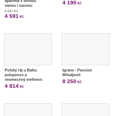
apartmá s vířivou
4 190
Kč
vanou i saunou
5 947 Kč
4 591
Kč
Polský ráj u Baltu:
Igrane - Penzion
polopenze a
Mihaljević
neomezený wellness
8 250
Kč
4 814
Kč