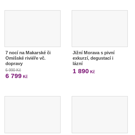
7 nocí na Makarské či
Jižní Morava s pivní
Omišské riviéře vč.
exkurzí, degustací i
dopravy
lázní
1 890
6 990 Kč
Kč
6 799
Kč