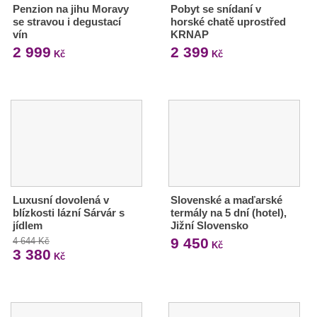
Penzion na jihu Moravy
Pobyt se snídaní v
se stravou i degustací
horské chatě uprostřed
vín
KRNAP
2 999
2 399
Kč
Kč
Luxusní dovolená v
Slovenské a maďarské
blízkosti lázní Sárvár s
termály na 5 dní (hotel),
jídlem
Jižní Slovensko
9 450
4 644 Kč
Kč
3 380
Kč