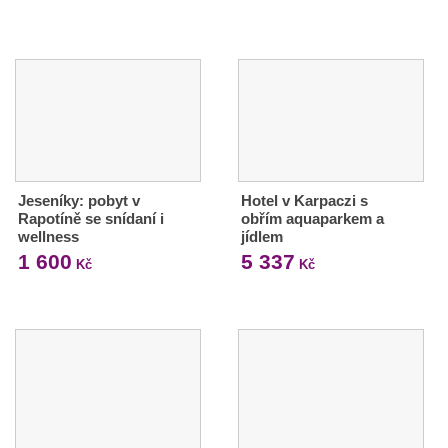
Jeseníky: pobyt v
Hotel v Karpaczi s
Rapotíně se snídaní i
obřím aquaparkem a
wellness
jídlem
1 600
5 337
Kč
Kč