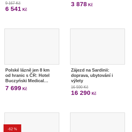
3 878
9 167 Kč
Kč
6 541
Kč
Polské lázně jen 8 km
Zájezd na Sardinii:
od hranic s ČR: Hotel
doprava, ubytování i
Buczyński Medical…
výlety
7 699
16 590 Kč
Kč
16 290
Kč
-62 %