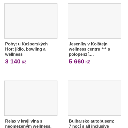
Pobyt u Kašperských
Jeseníky v Kolštejn
Hor: jídlo, bowling a
wellness centru *** s
wellness
polopenzí,…
3 140
5 660
Kč
Kč
Relax v kraji vína s
Bulharsko autobusem:
neomezeným wellness,
7 nocí s all inclusive