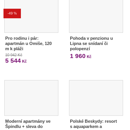
-49 %
Pro rodinu i pár:
Pohoda v penzionu u
apartmán u Omiše, 120
Lipna se snídaní či
m k pláži
polopenzí
1 960
10 942 Kč
Kč
5 544
Kč
Moderní apartmány ve
Polské Beskydy: resort
Špindlu + sleva do
s aquaparkem a