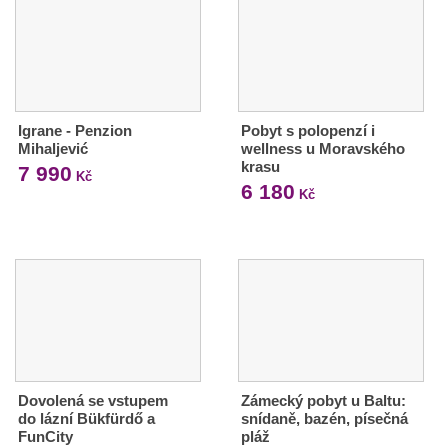
Igrane - Penzion
Pobyt s polopenzí i
Mihaljević
wellness u Moravského
krasu
7 990
Kč
6 180
Kč
Dovolená se vstupem
Zámecký pobyt u Baltu:
do lázní Bükfürdő a
snídaně, bazén, písečná
FunCity
pláž