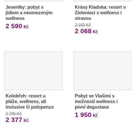
Jeseníky: pobyt s
Krásy Kladska: resort v
jídlem a neomezeným
Zielenieci s wellness i
wellness
stravou
2 590
2 183 Kč
Kč
2 068
Kč
Kolobřeh: resort u
Pobyt ve Vlašimi s
pláže, wellness, all
možností wellness i
inclusive či polopenze
pivní degustace
1 950
2 796 Kč
Kč
2 377
Kč