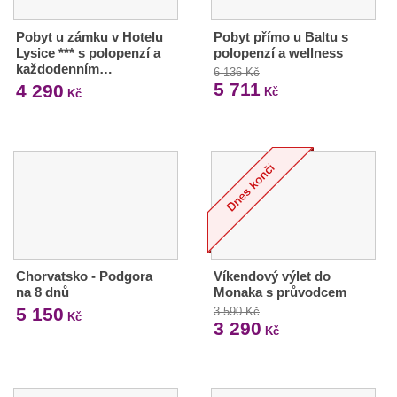
Pobyt u zámku v Hotelu
Pobyt přímo u Baltu s
Lysice *** s polopenzí a
polopenzí a wellness
každodenním…
6 136 Kč
5 711
4 290
Kč
Kč
Chorvatsko - Podgora
Víkendový výlet do
na 8 dnů
Monaka s průvodcem
5 150
3 590 Kč
Kč
3 290
Kč