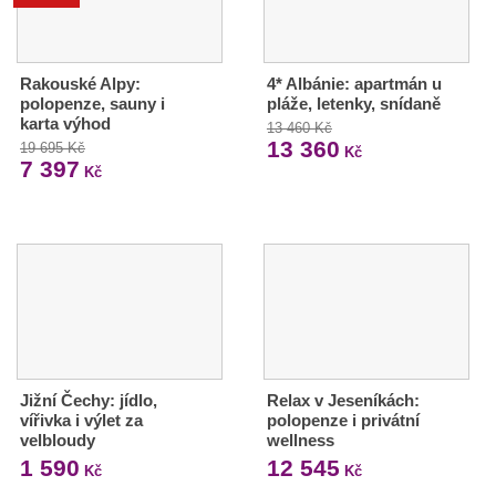
Rakouské Alpy:
4* Albánie: apartmán u
polopenze, sauny i
pláže, letenky, snídaně
karta výhod
13 460 Kč
13 360
19 695 Kč
Kč
7 397
Kč
Jižní Čechy: jídlo,
Relax v Jeseníkách:
vířivka i výlet za
polopenze i privátní
velbloudy
wellness
1 590
12 545
Kč
Kč