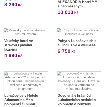
ALEXANDRIA Hotel ****
8 290
Kč
s neomezeným…
10 010
Kč
Valašský hotel se
Pobyt v Luhačovicích s
stravou i pivními
all inclusive a wellness
lázněmi
6 750
Kč
4 990
Kč
Luhačovice v Hotelu
Dovolená v krásných
Adamantino *** s
Luhačovicích nedaleko
polopenzí či plnou
kolonády v Penzionu…