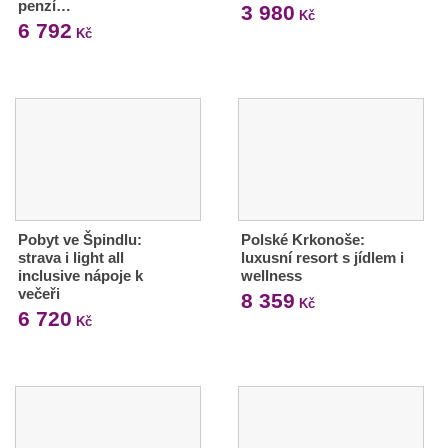
penzí…
3 980
Kč
6 792
Kč
Pobyt ve Špindlu:
Polské Krkonoše:
strava i light all
luxusní resort s jídlem i
inclusive nápoje k
wellness
večeři
8 359
Kč
6 720
Kč