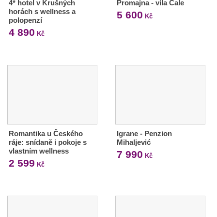
4* hotel v Krušných
Promajna - vila Čale
horách s wellness a
5 600
Kč
polopenzí
4 890
Kč
Romantika u Českého
Igrane - Penzion
ráje: snídaně i pokoje s
Mihaljević
vlastním wellness
7 990
Kč
2 599
Kč