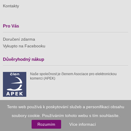
Kontakty
Pro Vás
Doručení zdarma
Vykupto na Facebooku
Důvěryhodný nákup
Naše společnost je členem Asociace pro elektronickou
komerci (APEK)
Tento web používá k poskytování služeb a personifikaci obsahu
Již od roku 2010
soubory cookie. Používáním tohoto webu s tím souhlasíte.
Rozumím
Více informací
59 tis.
1 511 mil.