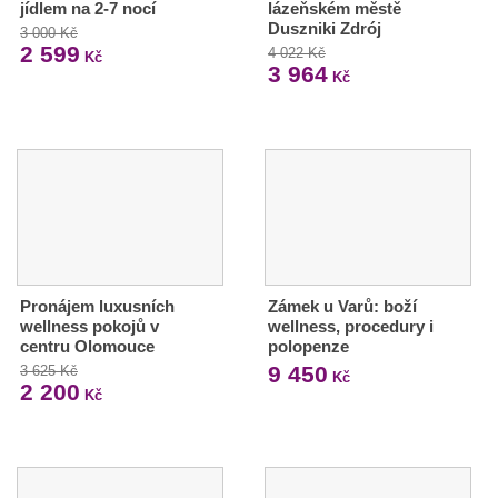
jídlem na 2-7 nocí
lázeňském městě
Duszniki Zdrój
3 000 Kč
2 599
4 022 Kč
Kč
3 964
Kč
Pronájem luxusních
Zámek u Varů: boží
wellness pokojů v
wellness, procedury i
centru Olomouce
polopenze
9 450
3 625 Kč
Kč
2 200
Kč