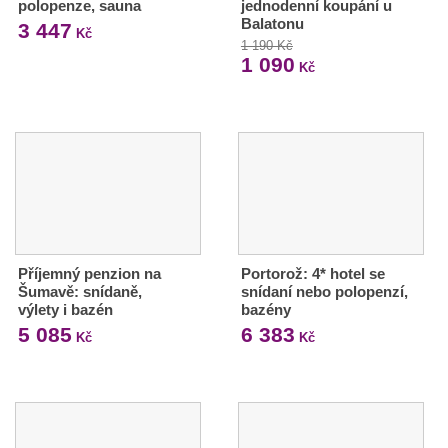
polopenze, sauna
jednodenní koupání u
Balatonu
3 447
Kč
1 190 Kč
1 090
Kč
Příjemný penzion na
Portorož: 4* hotel se
Šumavě: snídaně,
snídaní nebo polopenzí,
výlety i bazén
bazény
5 085
6 383
Kč
Kč