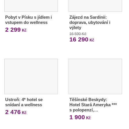
Pobyt v Písku s jídlem i
Zájezd na Sardinii:
vstupem do wellness
doprava, ubytování i
výlety
2 299
Kč
16 590 Kč
16 290
Kč
Ustroň: 4* hotel se
Těšínské Beskydy:
snídaní a wellness
Hotel Stará Ameryka ***
s polopenzí,…
2 476
Kč
1 900
Kč