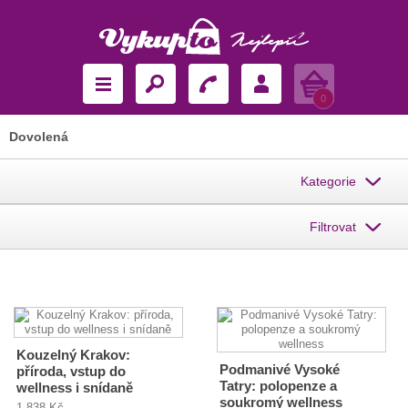
Košík
0
Dovolená
Kategorie
Filtrovat
Kouzelný Krakov:
Podmanivé Vysoké
příroda, vstup do
Tatry: polopenze a
wellness i snídaně
soukromý wellness
1 838 Kč