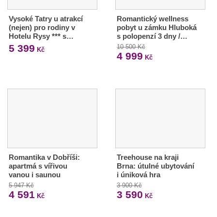
Vysoké Tatry u atrakcí
Romantický wellness
(nejen) pro rodiny v
pobyt u zámku Hluboká
Hotelu Rysy *** s…
s polopenzí 3 dny /…
5 399
10 500 Kč
Kč
4 999
Kč
Romantika v Dobříši:
Treehouse na kraji
apartmá s vířivou
Brna: útulné ubytování
vanou i saunou
i úniková hra
5 947 Kč
3 900 Kč
4 591
3 590
Kč
Kč