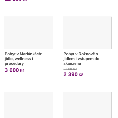
Pobyt v Mariánkách:
Pobyt v Rožnově s
jídlo, wellness i
jídlem i vstupem do
procedury
skanzenu
3 600
2 600 Kč
Kč
2 390
Kč