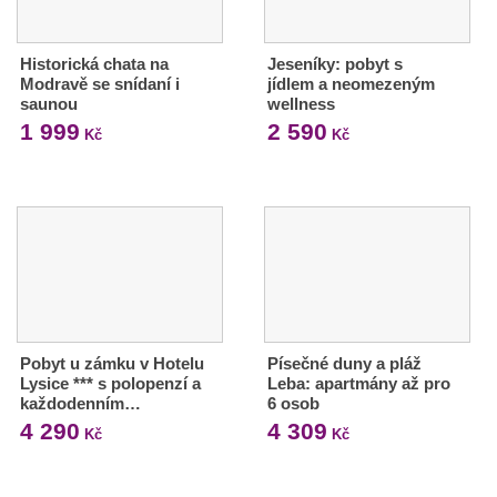
Historická chata na
Jeseníky: pobyt s
Modravě se snídaní i
jídlem a neomezeným
saunou
wellness
1 999
2 590
Kč
Kč
Pobyt u zámku v Hotelu
Písečné duny a pláž
Lysice *** s polopenzí a
Leba: apartmány až pro
každodenním…
6 osob
4 290
4 309
Kč
Kč