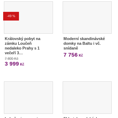
-49 %
Královský pobyt na
Moderní skandinávské
zámku Loučeň
domky na Baltu i vč.
nedaleko Prahy s 1
snídaně
večeří 3…
7 756
Kč
7 800 Kč
3 999
Kč