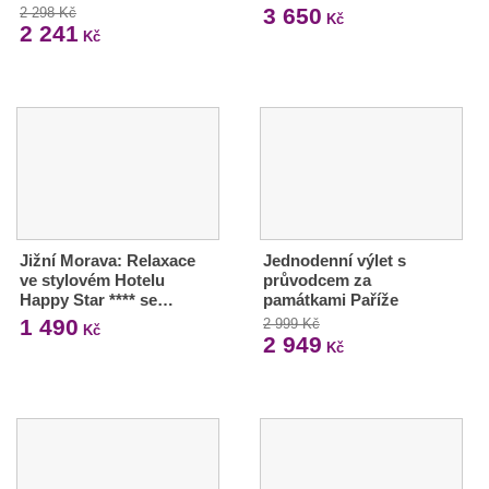
3 650
2 298 Kč
Kč
2 241
Kč
Jižní Morava: Relaxace
Jednodenní výlet s
ve stylovém Hotelu
průvodcem za
Happy Star **** se…
památkami Paříže
1 490
2 999 Kč
Kč
2 949
Kč