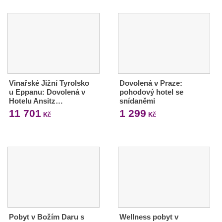
Vinařské Jižní Tyrolsko
Dovolená v Praze:
u Eppanu: Dovolená v
pohodový hotel se
Hotelu Ansitz…
snídaněmi
11 701
1 299
Kč
Kč
Pobyt v Božím Daru s
Wellness pobyt v