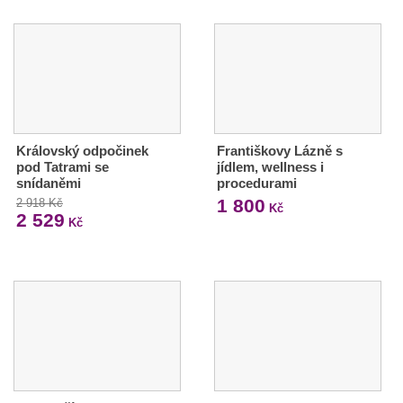
Královský odpočinek
Františkovy Lázně s
pod Tatrami se
jídlem, wellness i
snídaněmi
procedurami
1 800
2 918 Kč
Kč
2 529
Kč