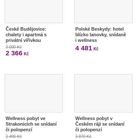
České Budějovice:
Polské Beskydy: hotel
chalety i apartmá s
blízko lanovky, snídaně
privátní vířivkou
i wellness
4 481
3 000 Kč
Kč
2 366
Kč
Wellness pobyt ve
Wellness pobyt v
Strakonicích se snídaní
Českém ráji se snídaní
či polopenzí
či polopenzí
2 490 Kč
3 870 Kč