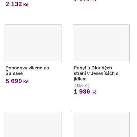
2 132
Kč
Pohodový víkend na
Pobyt u Dlouhých
Šumavě
strání v Jeseníkách s
jídlem
5 690
Kč
2 090 Kč
1 986
Kč