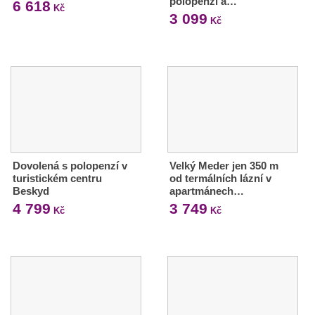
polopenzí a…
6 618
Kč
3 099
Kč
Dovolená s polopenzí v
Velký Meder jen 350 m
turistickém centru
od termálních lázní v
Beskyd
apartmánech…
4 799
3 749
Kč
Kč