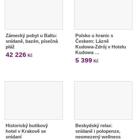
Zámecký pobyt u Baltu:
Polsko u hranic s
snídaně, bazén, písečná
Českem: Lázně
pláž
Kudowa-Zdrój v Hotelu
Kudowa …
42 226
Kč
5 399
Kč
Historický butikový
Beskydský relax:
hotel v Krakově se
snídaně i polopenze,
snídaní
neomezený wellness