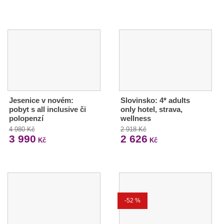
Jesenice v novém:
Slovinsko: 4* adults
pobyt s all inclusive či
only hotel, strava,
polopenzí
wellness
4 980 Kč
2 918 Kč
3 990
2 626
Kč
Kč
-52 %