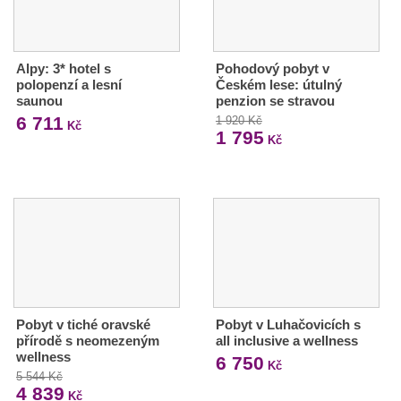
Alpy: 3* hotel s
Pohodový pobyt v
polopenzí a lesní
Českém lese: útulný
saunou
penzion se stravou
6 711
1 920 Kč
Kč
1 795
Kč
Pobyt v tiché oravské
Pobyt v Luhačovicích s
přírodě s neomezeným
all inclusive a wellness
wellness
6 750
Kč
5 544 Kč
4 839
Kč