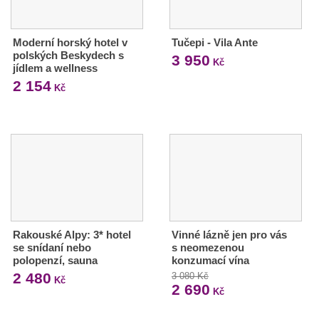
Moderní horský hotel v
Tučepi - Vila Ante
polských Beskydech s
3 950
Kč
jídlem a wellness
2 154
Kč
Rakouské Alpy: 3* hotel
Vinné lázně jen pro vás
se snídaní nebo
s neomezenou
polopenzí, sauna
konzumací vína
2 480
3 080 Kč
Kč
2 690
Kč