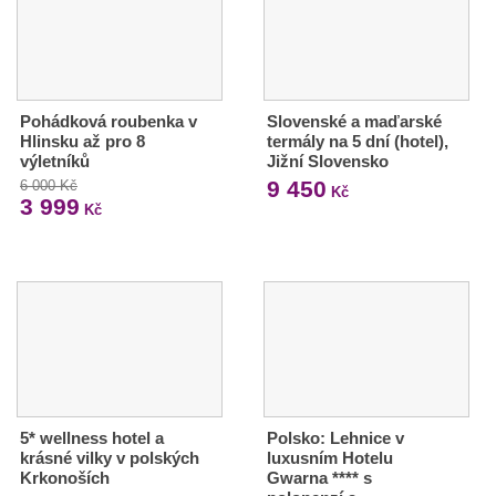
Pohádková roubenka v
Slovenské a maďarské
Hlinsku až pro 8
termály na 5 dní (hotel),
výletníků
Jižní Slovensko
9 450
6 000 Kč
Kč
3 999
Kč
5* wellness hotel a
Polsko: Lehnice v
krásné vilky v polských
luxusním Hotelu
Krkonoších
Gwarna **** s