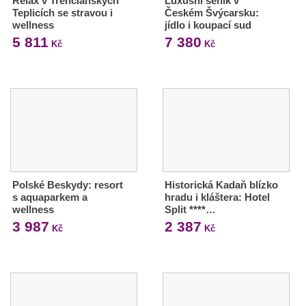
Relax v Trenčianských
Luxusní seník v
Teplicích se stravou i
Českém Švýcarsku:
wellness
jídlo i koupací sud
5 811
7 380
Kč
Kč
Polské Beskydy: resort
Historická Kadaň blízko
s aquaparkem a
hradu i kláštera: Hotel
wellness
Split ****…
3 987
2 387
Kč
Kč