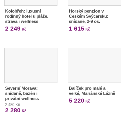
Kolobřeh: luxusní
Horský penzion v
rodinný hotel u pláže,
Českém Švýcarsku:
strava i wellness
snídaně, 2-9 os.
2 249
1 615
Kč
Kč
Severní Morava:
Balíček pro malé a
snídaně, bazén i
velké, Mariánské Lázně
privátní wellness
5 220
Kč
2 480 Kč
2 280
Kč