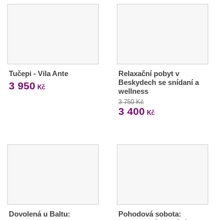
Tučepi - Vila Ante
Relaxační pobyt v
Beskydech se snídaní a
3 950
Kč
wellness
3 750 Kč
3 400
Kč
Dovolená u Baltu:
Pohodová sobota: