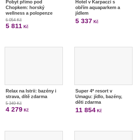
Pobyt přímo pod
Hotel v Karpaczi s
Chopkem: horský
obřím aquaparkem a
wellness a polopenze
jídlem
5 337
6 054 Kč
Kč
5 811
Kč
Relax na Istrii: bazény i
Super 4* resort v
strava, dítě zdarma
Umagu: jídlo, bazény,
děti zdarma
5 349 Kč
4 279
11 854
Kč
Kč