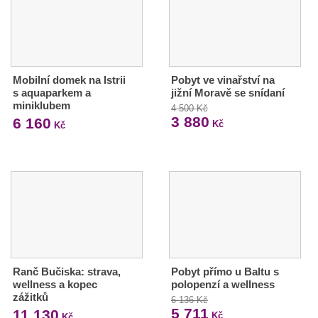
Mobilní domek na Istrii
Pobyt ve vinařství na
s aquaparkem a
jižní Moravě se snídaní
miniklubem
4 500 Kč
3 880
6 160
Kč
Kč
Ranč Bučiska: strava,
Pobyt přímo u Baltu s
wellness a kopec
polopenzí a wellness
zážitků
6 136 Kč
5 711
11 130
Kč
Kč