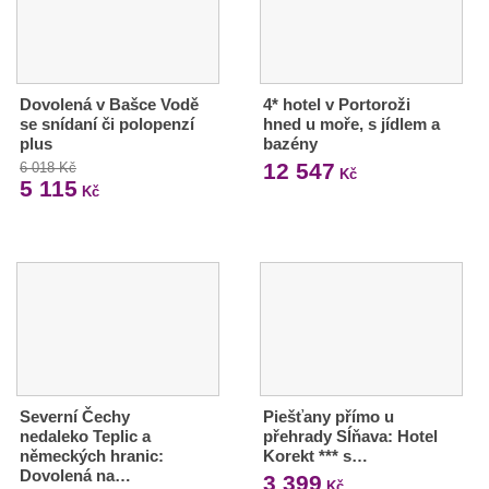
Dovolená v Bašce Vodě
4* hotel v Portoroži
se snídaní či polopenzí
hned u moře, s jídlem a
plus
bazény
12 547
6 018 Kč
Kč
5 115
Kč
Severní Čechy
Piešťany přímo u
nedaleko Teplic a
přehrady Sĺňava: Hotel
německých hranic:
Korekt *** s…
Dovolená na…
3 399
Kč