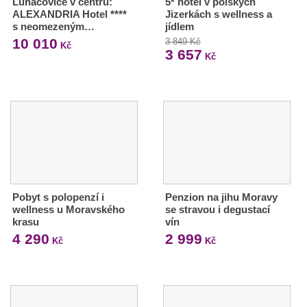
Luhačovice v centru:
5* hotel v polských
ALEXANDRIA Hotel ****
Jizerkách s wellness a
s neomezeným…
jídlem
10 010
3 849 Kč
Kč
3 657
Kč
Pobyt s polopenzí i
Penzion na jihu Moravy
wellness u Moravského
se stravou i degustací
krasu
vín
4 290
2 999
Kč
Kč