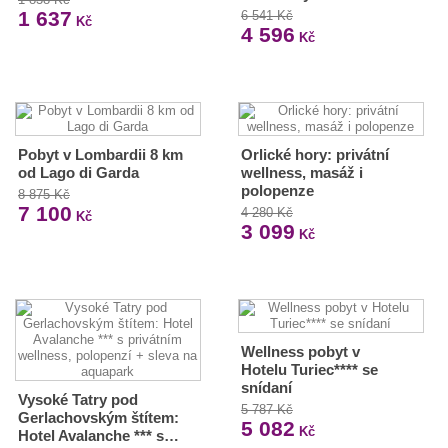
1 637
6 541 Kč
Kč
4 596
Kč
Pobyt v Lombardii 8 km
Orlické hory: privátní
od Lago di Garda
wellness, masáž i
polopenze
8 875 Kč
7 100
4 280 Kč
Kč
3 099
Kč
Wellness pobyt v
Hotelu Turiec**** se
snídaní
Vysoké Tatry pod
5 787 Kč
Gerlachovským štítem:
5 082
Kč
Hotel Avalanche *** s…