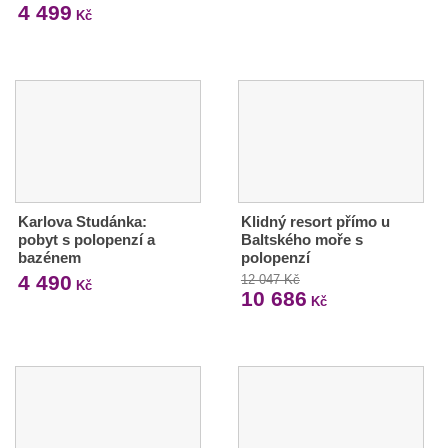
4 499
Kč
Karlova Studánka:
Klidný resort přímo u
pobyt s polopenzí a
Baltského moře s
bazénem
polopenzí
4 490
12 047 Kč
Kč
10 686
Kč