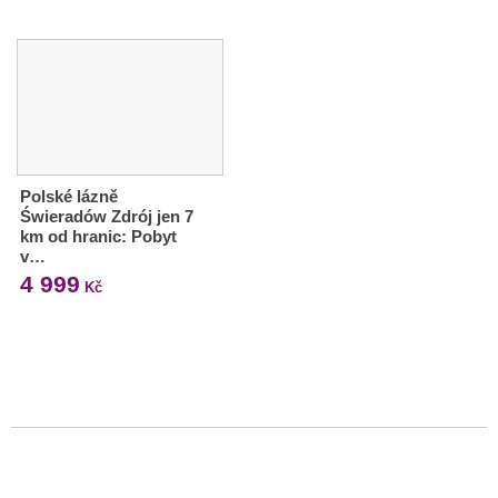
Polské lázně
Świeradów Zdrój jen 7
km od hranic: Pobyt
v…
4 999
Kč