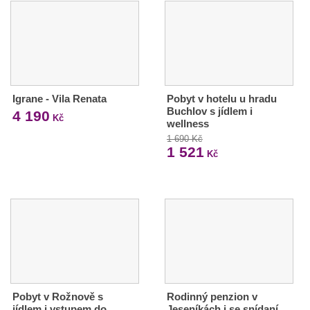
Igrane - Vila Renata
Pobyt v hotelu u hradu
Buchlov s jídlem i
4 190
Kč
wellness
1 690 Kč
1 521
Kč
Pobyt v Rožnově s
Rodinný penzion v
jídlem i vstupem do
Jeseníkách i se snídaní