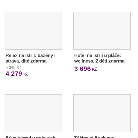
Relax na Istrii: bazény i
Hotel na Istrii u pláže:
strava, dítě zdarma
wellness, 2 děti zdarma
3 696
5 349 Kč
Kč
4 279
Kč
Bývalý hrad v polských
Těšínské Beskydy: