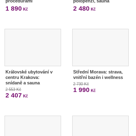
procedurami
polopenzí, sauna
1 890
2 480
Kč
Kč
Královské ubytování v
Střední Morava: strava,
centru Krakova:
vnitřní bazén i wellness
snídaně a sauna
2 730 Kč
1 990
2 553 Kč
Kč
2 407
Kč