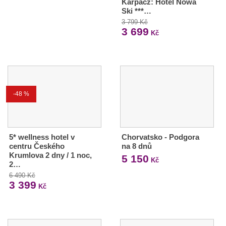
Karpacz: Hotel Nowa
Ski ***…
3 799 Kč
3 699
Kč
-48 %
5* wellness hotel v
Chorvatsko - Podgora
centru Českého
na 8 dnů
Krumlova 2 dny / 1 noc,
5 150
Kč
2…
6 490 Kč
3 399
Kč