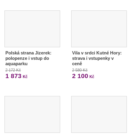
Polská strana Jizerek:
Vila v srdci Kutné Hory:
polopenze i vstup do
strava i vstupenky v
aquaparku
ceně
2 172 Kč
2 580 Kč
1 873
2 100
Kč
Kč