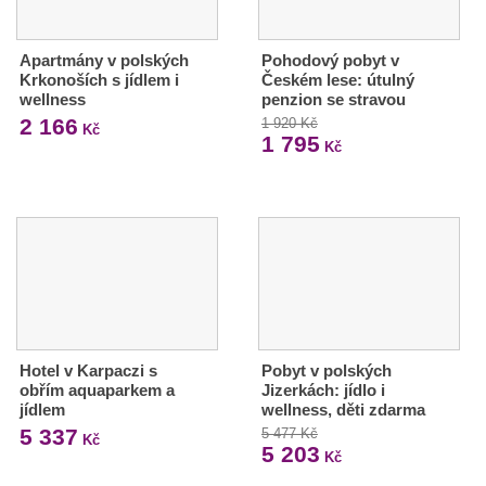
Apartmány v polských
Pohodový pobyt v
Krkonoších s jídlem i
Českém lese: útulný
wellness
penzion se stravou
2 166
1 920 Kč
Kč
1 795
Kč
Hotel v Karpaczi s
Pobyt v polských
obřím aquaparkem a
Jizerkách: jídlo i
jídlem
wellness, děti zdarma
5 337
5 477 Kč
Kč
5 203
Kč