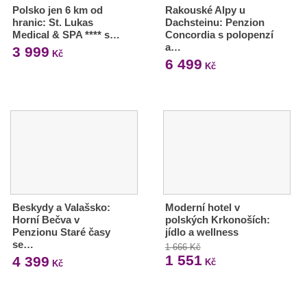
Polsko jen 6 km od
Rakouské Alpy u
hranic: St. Lukas
Dachsteinu: Penzion
Medical & SPA **** s…
Concordia s polopenzí
a…
3 999
Kč
6 499
Kč
Beskydy a Valašsko:
Moderní hotel v
Horní Bečva v
polských Krkonoších:
Penzionu Staré časy
jídlo a wellness
se…
1 666 Kč
1 551
4 399
Kč
Kč