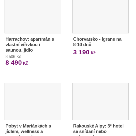
Harrachov: apartmán s
Chorvatsko - Igrane na
vlastní vířivkou i
8-10 dnů
saunou, jídlo
3 190
Kč
8 506 Kč
8 490
Kč
Pobyt v Mariánkách s
Rakouské Alpy: 3* hotel
jídlem, wellness a
se snídaní nebo