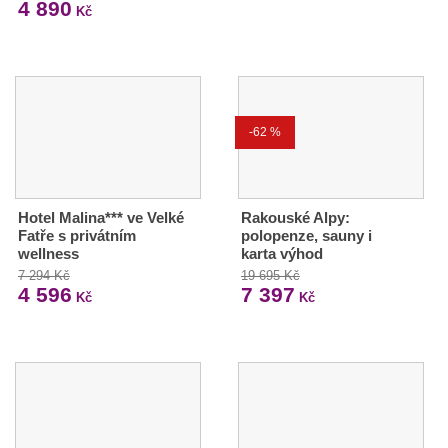
4 890
Kč
-62 %
Hotel Malina*** ve Velké
Rakouské Alpy:
Fatře s privátním
polopenze, sauny i
wellness
karta výhod
7 294 Kč
19 695 Kč
4 596
7 397
Kč
Kč