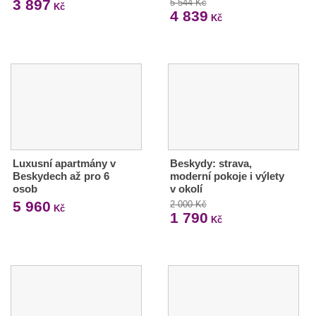
3 897
5 544 Kč
Kč
4 839
Kč
Luxusní apartmány v
Beskydy: strava,
Beskydech až pro 6
moderní pokoje i výlety
osob
v okolí
5 960
2 000 Kč
Kč
1 790
Kč