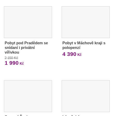
Pobyt pod Pradědem se
Pobyt v Máchově kraji s
snídaní i privátní
polopenzí
vířivkou
4 390
Kč
2 150 Kč
1 990
Kč