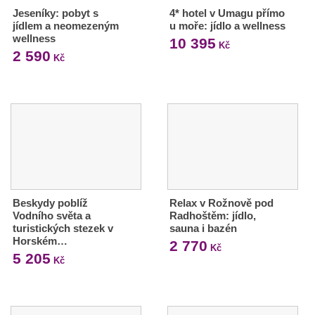
Jeseníky: pobyt s
4* hotel v Umagu přímo
jídlem a neomezeným
u moře: jídlo a wellness
wellness
10 395
Kč
2 590
Kč
Beskydy poblíž
Relax v Rožnově pod
Vodního světa a
Radhoštěm: jídlo,
turistických stezek v
sauna i bazén
Horském…
2 770
Kč
5 205
Kč