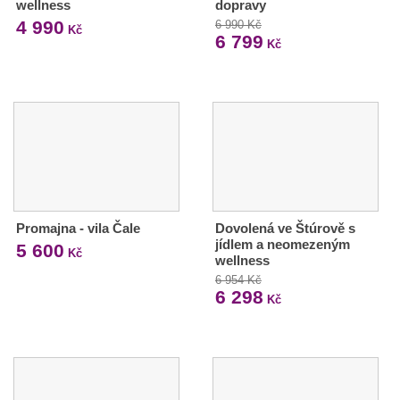
wellness
dopravy
4 990
6 990 Kč
Kč
6 799
Kč
Promajna - vila Čale
Dovolená ve Štúrově s
jídlem a neomezeným
5 600
Kč
wellness
6 954 Kč
6 298
Kč