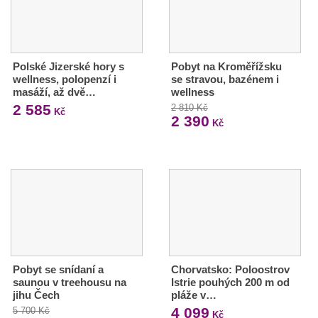
Polské Jizerské hory s
Pobyt na Kroměřížsku
wellness, polopenzí i
se stravou, bazénem i
masáží, až dvě…
wellness
2 585
2 810 Kč
Kč
2 390
Kč
Pobyt se snídaní a
Chorvatsko: Poloostrov
saunou v treehousu na
Istrie pouhých 200 m od
jihu Čech
pláže v…
4 099
5 700 Kč
Kč