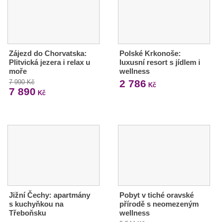
Zájezd do Chorvatska:
Polské Krkonoše:
Plitvická jezera i relax u
luxusní resort s jídlem i
moře
wellness
2 786
7 990 Kč
Kč
7 890
Kč
Jižní Čechy: apartmány
Pobyt v tiché oravské
s kuchyňkou na
přírodě s neomezeným
Třeboňsku
wellness