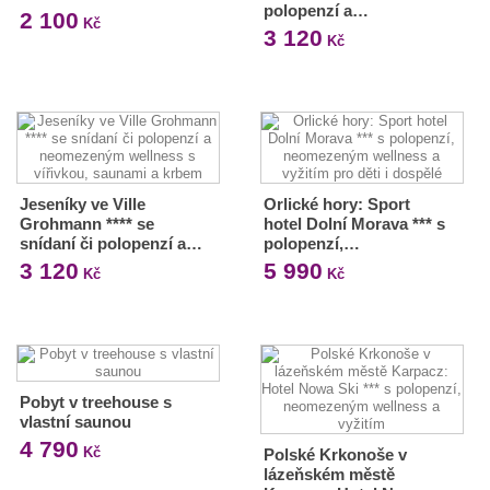
polopenzí a…
2 100
Kč
3 120
Kč
Jeseníky ve Ville
Orlické hory: Sport
Grohmann **** se
hotel Dolní Morava *** s
snídaní či polopenzí a…
polopenzí,…
3 120
5 990
Kč
Kč
Pobyt v treehouse s
vlastní saunou
4 790
Kč
Polské Krkonoše v
lázeňském městě