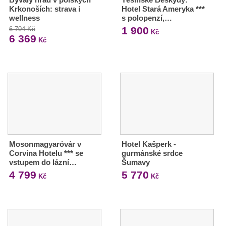
Krkonoších: strava i
Hotel Stará Ameryka ***
wellness
s polopenzí,…
1 900
6 704 Kč
Kč
6 369
Kč
Mosonmagyaróvár v
Hotel Kašperk -
Corvina Hotelu *** se
gurmánské srdce
vstupem do lázní…
Šumavy
4 799
5 770
Kč
Kč