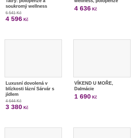
Tatry: polopenze a
wellness, polopenze
soukromý wellness
4 636
Kč
6 541 Kč
4 596
Kč
Luxusní dovolená v
VÍKEND U MOŘE,
blízkosti lázní Sárvár s
Dalmácie
jídlem
1 690
Kč
4 644 Kč
3 380
Kč