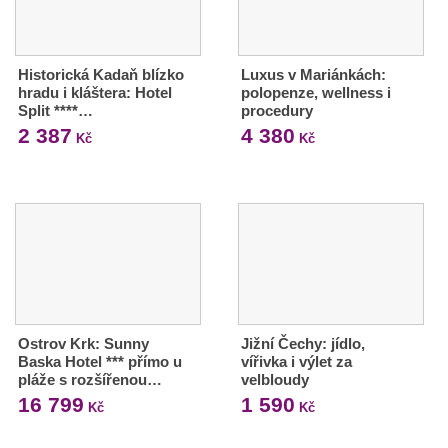
Historická Kadaň blízko
Luxus v Mariánkách:
hradu i kláštera: Hotel
polopenze, wellness i
Split ****…
procedury
2 387
4 380
Kč
Kč
Ostrov Krk: Sunny
Jižní Čechy: jídlo,
Baska Hotel *** přímo u
vířivka i výlet za
pláže s rozšířenou…
velbloudy
16 799
1 590
Kč
Kč