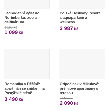
Jednodenní výlet do
Polské Beskydy: resort
Norimberku: zoo a
s aquaparkem a
delfinárium
wellness
3 987
1 199 Kč
Kč
1 099
Kč
Romantika v Děčíně:
Odpočinek v Mikulově:
apartmán se snídaní na
prémiové apartmány s
Pastýřské stěně
terasou
3 490
2 961 Kč
Kč
2 090
Kč