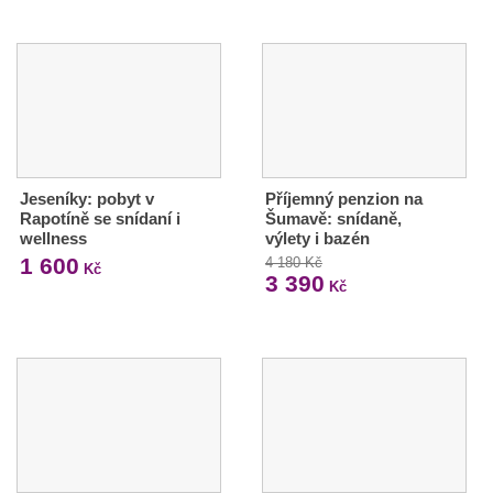
Jeseníky: pobyt v
Příjemný penzion na
Rapotíně se snídaní i
Šumavě: snídaně,
wellness
výlety i bazén
1 600
4 180 Kč
Kč
3 390
Kč