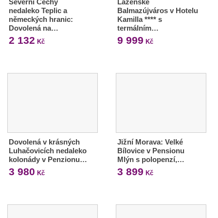
Severní Čechy
Lázeňské
nedaleko Teplic a
Balmazújváros v Hotelu
německých hranic:
Kamilla **** s
Dovolená na…
termálním…
2 132
9 999
Kč
Kč
Dovolená v krásných
Jižní Morava: Velké
Luhačovicích nedaleko
Bílovice v Pensionu
kolonády v Penzionu…
Mlýn s polopenzí,…
3 980
3 899
Kč
Kč