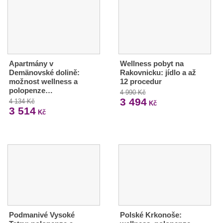
Apartmány v
Wellness pobyt na
Demänovské dolině:
Rakovnicku: jídlo a až
možnost wellness a
12 procedur
polopenze…
4 990 Kč
3 494
4 134 Kč
Kč
3 514
Kč
Podmanivé Vysoké
Polské Krkonoše: