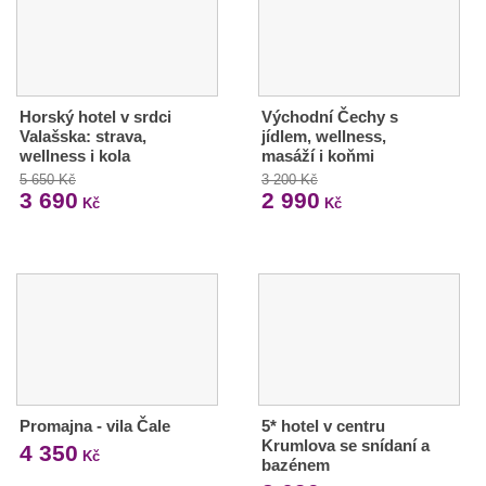
Horský hotel v srdci
Východní Čechy s
Valašska: strava,
jídlem, wellness,
wellness i kola
masáží i koňmi
5 650 Kč
3 200 Kč
3 690
2 990
Kč
Kč
Promajna - vila Čale
5* hotel v centru
Krumlova se snídaní a
4 350
Kč
bazénem