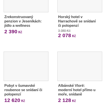
Zrekonstruovaný
Horský hotel v
penzion v Jeseníkách:
Harrachově se snídaní
jídlo a wellness
či polopenzí
2 390
3 380 Kč
Kč
2 078
Kč
Pobyt v šumavské
Albánské Vlorë:
roubence se snídaní či
moderní hotel přímo u
polopenzí
moře, snídaně
12 620
2 128
Kč
Kč