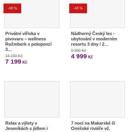
-49 %
-46 %
Privátní vířivka v
Nádherný Český les -
pivovaru – wellness
ubytování v moderním
Rožmberk s polopenzí
resortu 3 dny / 2…
3…
9 300 Kč
4 999
14 100 Kč
Kč
7 199
Kč
Relax a výlety v
7 nocí na Makarské či
Jeseníkách s jídlem i
Omišské riviéře vč.