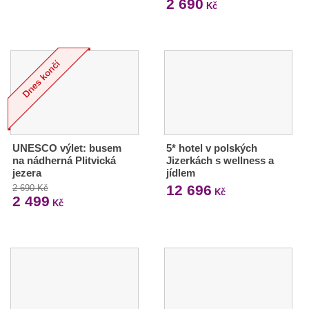
2 690
Kč
UNESCO výlet: busem
5* hotel v polských
na nádherná Plitvická
Jizerkách s wellness a
jezera
jídlem
12 696
2 690 Kč
Kč
2 499
Kč