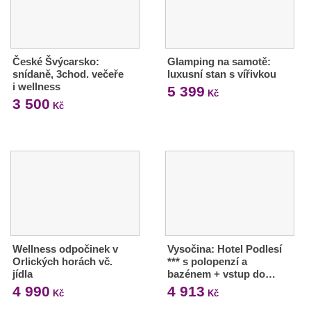
České Švýcarsko:
Glamping na samotě:
snídaně, 3chod. večeře
luxusní stan s vířivkou
i wellness
5 399
Kč
3 500
Kč
Wellness odpočinek v
Vysočina: Hotel Podlesí
Orlických horách vč.
*** s polopenzí a
jídla
bazénem + vstup do…
4 990
4 913
Kč
Kč