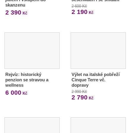
skanzenu
2 600 Kč
2 190
2 390
Kč
Kč
Rejvíz: historický
Výlet na italské pobřeží
penzion se stravou a
Cinque Terre vč.
wellness
dopravy
6 000
2 990 Kč
Kč
2 790
Kč