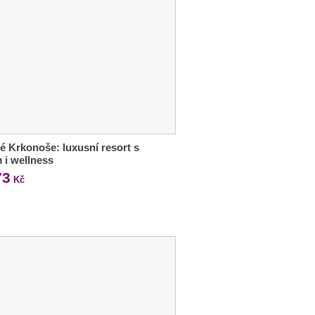
é Krkonoše: luxusní resort s
m i wellness
73
Kč