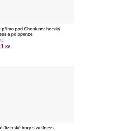
t přímo pod Chopkem: horský
ess a polopenze
 Kč
11
Kč
é Jizerské hory s wellness,