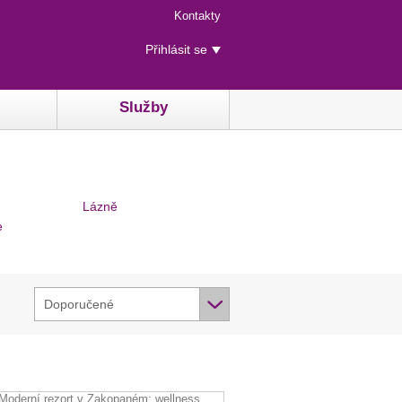
Menu
Kontakty
rychlého
Uživatelské
přístupu
Přihlásit se
menu
Služby
Lázně
e
Doporučené