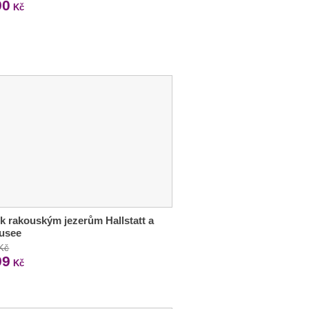
90
Kč
 k rakouským jezerům Hallstatt a
usee
 Kč
99
Kč