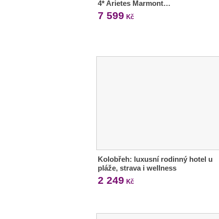
4* Arietes Marmont…
7 599
Kč
Kolobřeh: luxusní rodinný hotel u
pláže, strava i wellness
2 249
Kč