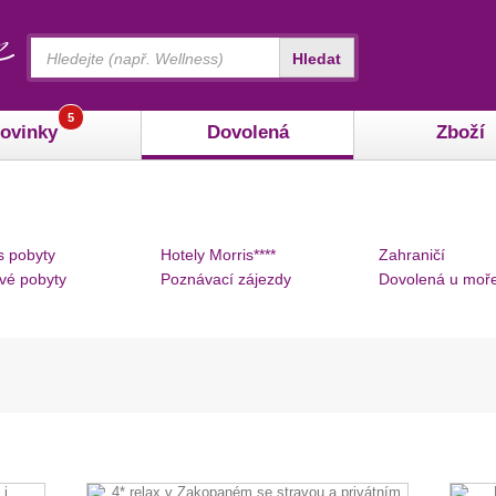
Vyhledávání
Hledat
5
ovinky
Dovolená
Zboží
s pobyty
Hotely Morris****
Zahraničí
vé pobyty
Poznávací zájezdy
Dovolená u moř