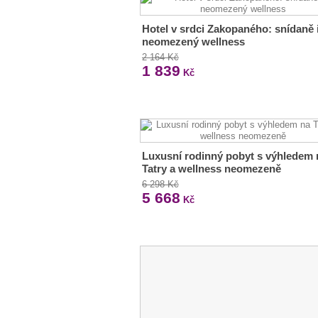
Hotel v srdci Zakopaného: snídaně 
neomezený wellness
2 164 Kč
1 839
Kč
Luxusní rodinný pobyt s výhledem 
Tatry a wellness neomezeně
6 298 Kč
5 668
Kč