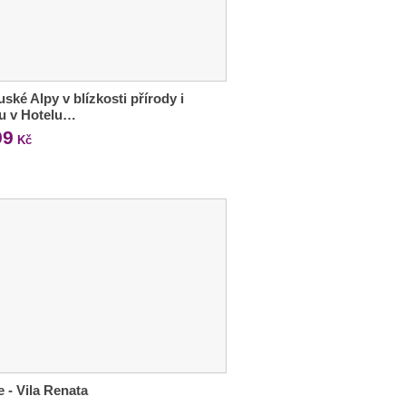
ské Alpy v blízkosti přírody i
u v Hotelu…
99
Kč
e - Vila Renata