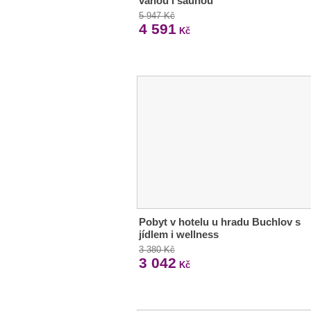
vanou i saunou
5 947 Kč
4 591
Kč
Pobyt v hotelu u hradu Buchlov s
jídlem i wellness
3 380 Kč
3 042
Kč