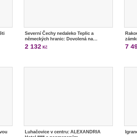
ěti
Severní Čechy nedaleko Teplic a
Rakou
německých hranic: Dovolená na…
zámk
2 132
7 4
Kč
ivou
Luhačovice v centru: ALEXANDRIA
Igran