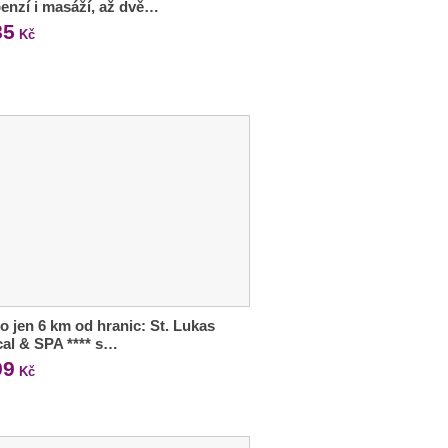
enzí i masáží, až dvě…
85
Kč
o jen 6 km od hranic: St. Lukas
al & SPA **** s…
99
Kč