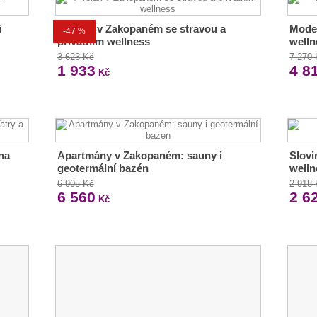
i
4* relax v Zakopaném se stravou a
Moder
-47 %
privátním wellness
welln
3 623 Kč
7 270
1 933
4 8
Kč
na
Apartmány v Zakopaném: sauny i
Slovi
geotermální bazén
welln
6 905 Kč
2 918
6 560
2 6
Kč