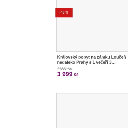
-49 %
Královský pobyt na zámku Loučeň
nedaleko Prahy s 1 večeří 3…
7 800 Kč
3 999
Kč