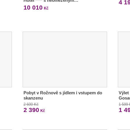
Hotel **** s neomezeným…
4 1
10 010
Kč
Pobyt v Rožnově s jídlem i vstupem do
Výlet
skanzenu
Gosa
2 600 Kč
1 599
2 390
1 4
Kč