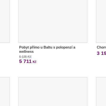
Pobyt přímo u Baltu s polopenzí a
Chorv
wellness
3 1
6 136 Kč
5 711
Kč