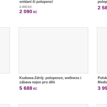
snídaní či polopenzí
polop
2 5
2 490 Kč
2 090
Kč
Kudowa-Zdrój: polopenze, wellness i
Polsk
zábava nejen pro děti
Medic
5 688
3 9
Kč