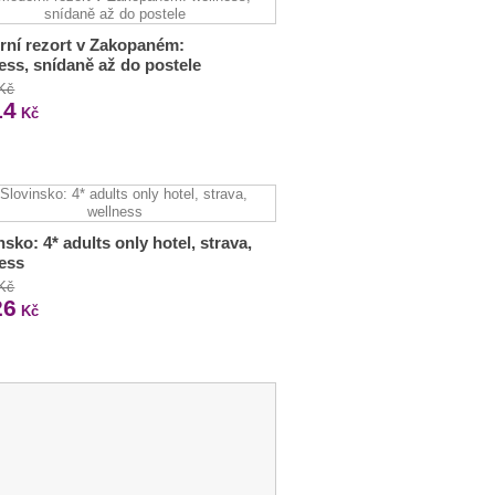
ní rezort v Zakopaném:
ess, snídaně až do postele
 Kč
14
Kč
nsko: 4* adults only hotel, strava,
ess
 Kč
26
Kč