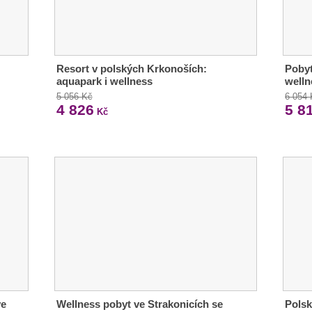
Resort v polských Krkonoších:
Poby
aquapark i wellness
welln
5 056 Kč
6 054
4 826
5 8
Kč
ve
Wellness pobyt ve Strakonicích se
Polsk