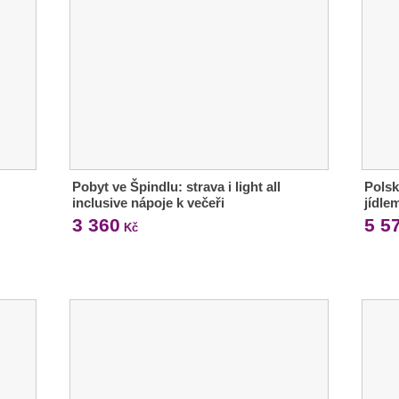
Pobyt ve Špindlu: strava i light all
Polsk
inclusive nápoje k večeři
jídle
3 360
5 5
Kč