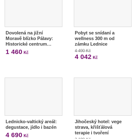
Dovolená na jižní
Pobyt se snídaní a
Moravě blízko Pálavy:
wellness 300 m od
Historické centrum…
zámku Lednice
1 460
4 490 Kč
Kč
4 042
Kč
Lednicko-valtický areál:
Jihočeský hotel: vege
degustace, jídlo i bazén
strava, křišťálová
terapie i tvoření
4 690
Kč