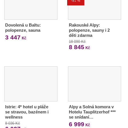
-51 %
Dovolená u Baltu:
Rakouské Alpy:
polopenze, sauna
polopenze, sauny i 2
děti zdarma
3 447
Kč
18 090 Kč
8 845
Kč
Istrie: 4* hotel u pláže
Alpy a Solná komora v
se stravou, bazénem i
Hotelu Tauplitzerhof ***
wellness
se snídaní…
6 999
8 036 Kč
Kč