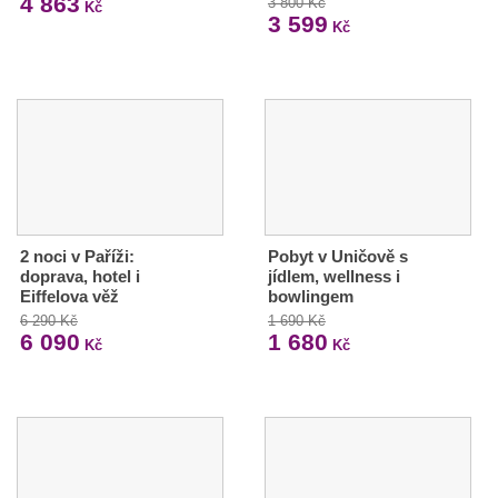
4 863
3 800 Kč
Kč
3 599
Kč
2 noci v Paříži:
Pobyt v Uničově s
doprava, hotel i
jídlem, wellness i
Eiffelova věž
bowlingem
6 290 Kč
1 690 Kč
6 090
1 680
Kč
Kč