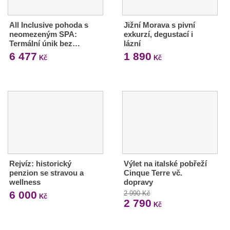
All Inclusive pohoda s
Jižní Morava s pivní
neomezeným SPA:
exkurzí, degustací i
Termální únik bez…
lázní
6 477
1 890
Kč
Kč
Rejvíz: historický
Výlet na italské pobřeží
penzion se stravou a
Cinque Terre vč.
wellness
dopravy
6 000
2 990 Kč
Kč
2 790
Kč