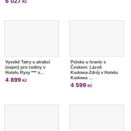
6 027
Kč
Vysoké Tatry u atrakcí
Polsko u hranic s
(nejen) pro rodiny v
Českem: Lázně
Hotelu Rysy *** s…
Kudowa-Zdrój v Hotelu
Kudowa …
4 899
Kč
4 599
Kč