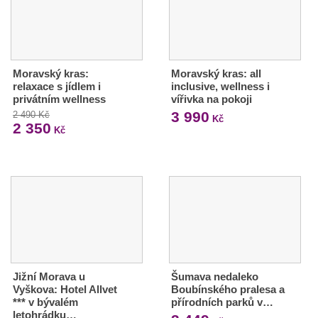
Moravský kras:
Moravský kras: all
relaxace s jídlem i
inclusive, wellness i
privátním wellness
vířivka na pokoji
3 990
2 490 Kč
Kč
2 350
Kč
Jižní Morava u
Šumava nedaleko
Vyškova: Hotel Allvet
Boubínského pralesa a
*** v bývalém
přírodních parků v…
letohrádku…