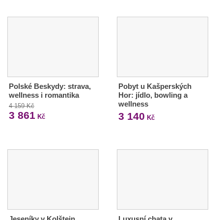
Polské Beskydy: strava,
Pobyt u Kašperských
wellness i romantika
Hor: jídlo, bowling a
wellness
4 159 Kč
3 861
3 140
Kč
Kč
Jeseníky v Kolštejn
Luxusní chata v