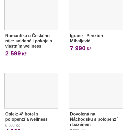
Romantika u Českého
Igrane - Penzion
ráje: snídaně i pokoje s
Mihaljević
vlastním wellness
7 990
Kč
2 599
Kč
Osiek: 4* hotel s
Dovolená na
polopenzí a wellness
Náchodsku s polopenzí
i bazénem
6 808 Kč