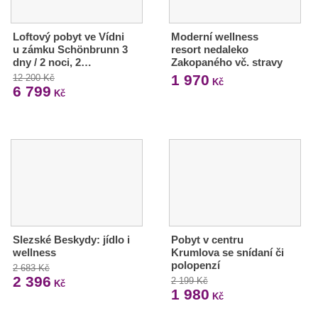
Loftový pobyt ve Vídni
Moderní wellness
u zámku Schönbrunn 3
resort nedaleko
dny / 2 noci, 2…
Zakopaného vč. stravy
1 970
12 200 Kč
Kč
6 799
Kč
Slezské Beskydy: jídlo i
Pobyt v centru
wellness
Krumlova se snídaní či
polopenzí
2 683 Kč
2 396
2 199 Kč
Kč
1 980
Kč