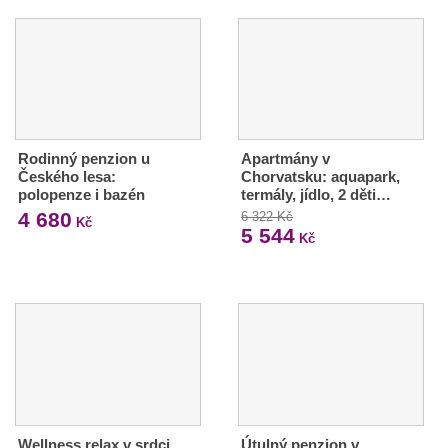
Rodinný penzion u
Apartmány v
Českého lesa:
Chorvatsku: aquapark,
polopenze i bazén
termály, jídlo, 2 děti…
4 680
6 322 Kč
Kč
5 544
Kč
Wellness relax v srdci
Útulný penzion v