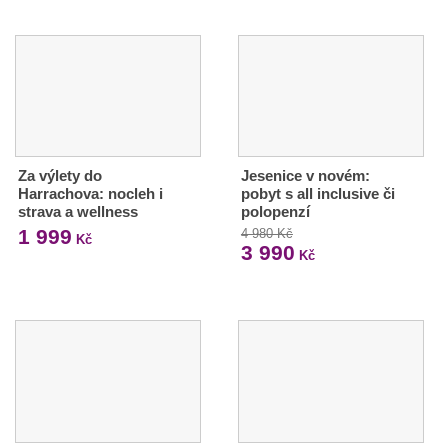
Za výlety do
Jesenice v novém:
Harrachova: nocleh i
pobyt s all inclusive či
strava a wellness
polopenzí
1 999
4 980 Kč
Kč
3 990
Kč