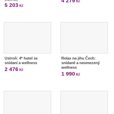
4 279
5 477 Kč
Kč
5 203
Kč
Ustroň: 4* hotel se
Relax na jihu Čech:
snídaní a wellness
snídaně a neomezený
wellness
2 476
Kč
1 990
Kč