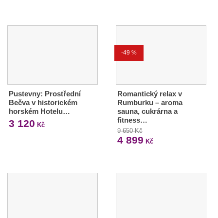
-49 %
Pustevny: Prostřední
Romantický relax v
Bečva v historickém
Rumburku – aroma
horském Hotelu…
sauna, cukrárna a
fitness…
3 120
Kč
9 650 Kč
4 899
Kč