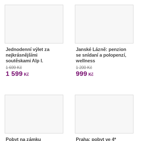
Jednodenní výlet za
Janské Lázně: penzion
nejkrásnějšími
se snídaní a polopenzí,
soutěskami Alp I.
wellness
1 699 Kč
1 200 Kč
1 599
999
Kč
Kč
Pobyt na zámku
Praha: pobyt ve 4*