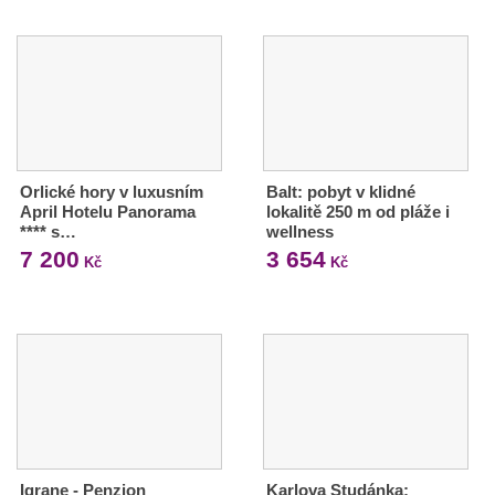
Orlické hory v luxusním
Balt: pobyt v klidné
April Hotelu Panorama
lokalitě 250 m od pláže i
**** s…
wellness
7 200
3 654
Kč
Kč
Igrane - Penzion
Karlova Studánka: