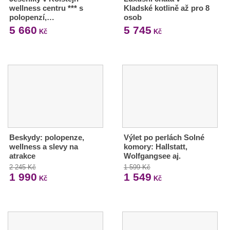
wellness centru *** s
Kladské kotlině až pro 8
polopenzí,…
osob
5 660
5 745
Kč
Kč
Beskydy: polopenze,
Výlet po perlách Solné
wellness a slevy na
komory: Hallstatt,
atrakce
Wolfgangsee aj.
2 245 Kč
1 599 Kč
1 990
1 549
Kč
Kč