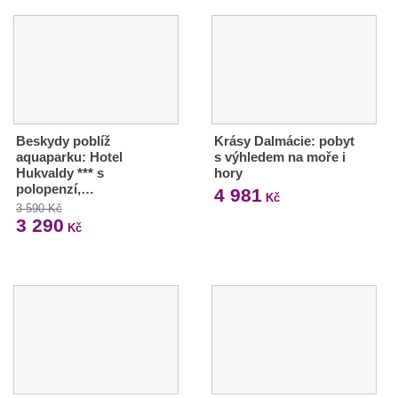
Beskydy poblíž
Krásy Dalmácie: pobyt
aquaparku: Hotel
s výhledem na moře i
Hukvaldy *** s
hory
polopenzí,…
4 981
Kč
3 590 Kč
3 290
Kč