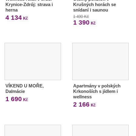
Krynice-Zdrój: strava i
Krušných horách se
herna
snídaní i saunou
4 134
1 490 Kč
Kč
1 390
Kč
VÍKEND U MOŘE,
Apartmány v polských
Dalmácie
Krkonoších s jídlem i
wellness
1 690
Kč
2 166
Kč