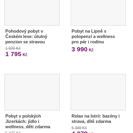
Pohodový pobyt v
Pobyt na Lipně s
Českém lese: útulný
polopenzí a wellness
penzion se stravou
pro pár i rodinu
3 990
1 920 Kč
Kč
1 795
Kč
Pobyt v polských
Relax na Istrii: bazény i
Jizerkách: jídlo i
strava, dítě zdarma
wellness, děti zdarma
5 349 Kč