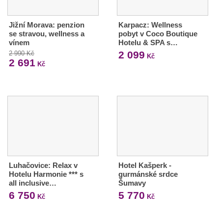
Jižní Morava: penzion
Karpacz: Wellness
se stravou, wellness a
pobyt v Coco Boutique
vínem
Hotelu & SPA s…
2 099
2 990 Kč
Kč
2 691
Kč
Luhačovice: Relax v
Hotel Kašperk -
Hotelu Harmonie *** s
gurmánské srdce
all inclusive…
Šumavy
6 750
5 770
Kč
Kč