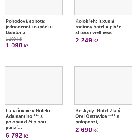
Pohodová sobota:
Kolobřeh: luxusní
jednodenní koupání u
rodinný hotel u pláže,
Balatonu
strava i wellness
2 249
1 190 Kč
Kč
1 090
Kč
Luhačovice v Hotelu
Beskydy: Hotel Zlatý
Adamantino *** s
Orel Ostravice **** s
polopenzí či plnou
polopenzí,…
penzí…
2 690
Kč
6 792
Kč