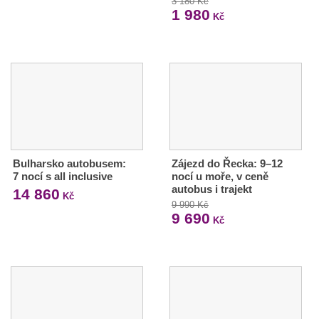
3 180 Kč
1 980
Kč
Bulharsko autobusem:
Zájezd do Řecka: 9–12
7 nocí s all inclusive
nocí u moře, v ceně
autobus i trajekt
14 860
Kč
9 990 Kč
9 690
Kč