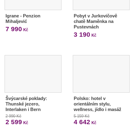
Igrane - Penzion
Pobyt v Jurkovičově
Mihaljević
chatě Maměnka na
Pustevnách
7 990
Kč
3 190
Kč
Švýcarské poklady:
Polsko: hotel v
Thunské jezero,
orientálním stylu,
Interlaken i Bern
wellness, jídlo i masáž
2 990 Kč
5 159 Kč
2 599
4 642
Kč
Kč