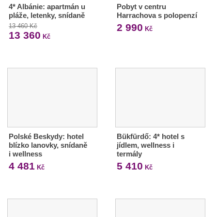
4* Albánie: apartmán u
Pobyt v centru
pláže, letenky, snídaně
Harrachova s polopenzí
2 990
13 460 Kč
Kč
13 360
Kč
Polské Beskydy: hotel
Bükfürdő: 4* hotel s
blízko lanovky, snídaně
jídlem, wellness i
i wellness
termály
4 481
5 410
Kč
Kč