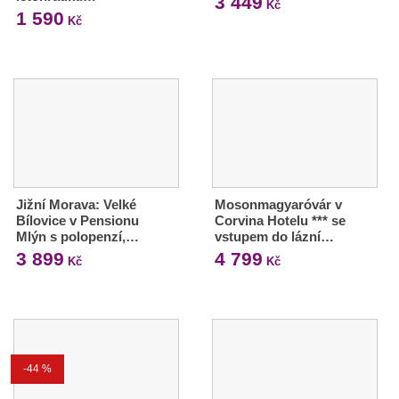
3 449
Kč
1 590
Kč
Jižní Morava: Velké
Mosonmagyaróvár v
Bílovice v Pensionu
Corvina Hotelu *** se
Mlýn s polopenzí,…
vstupem do lázní…
3 899
4 799
Kč
Kč
-44 %