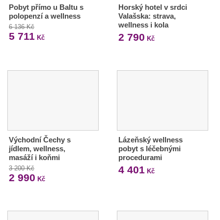
Pobyt přímo u Baltu s
Horský hotel v srdci
polopenzí a wellness
Valašska: strava,
wellness i kola
6 136 Kč
5 711
2 790
Kč
Kč
Východní Čechy s
Lázeňský wellness
jídlem, wellness,
pobyt s léčebnými
masáží i koňmi
procedurami
4 401
3 200 Kč
Kč
2 990
Kč