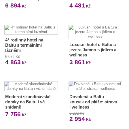
6 894
4 481
Kč
Kč
4* rodinný hotel na
Luxusní hotel u Baltu a
Baltu s termálními
jezera Jamno s jídlem a
lázněmi
wellness
6 079 Kč
4 863
3 861
Kč
Kč
Moderní skandinávské
Dovolená u Baltu
domky na Baltu i vč.
kousek od pláže: strava
snídaně
i wellness
7 756
3 282 Kč
Kč
2 954
Kč