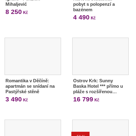
Mihaljević
pobyt s polopenzí a
bazénem
8 250
Kč
4 490
Kč
Romantika v Děčíně:
Ostrov Krk: Sunny
apartmán se snídaní na
Baska Hotel *** přímo u
Pastýřské stěně
pláže s rozšířenou…
3 490
16 799
Kč
Kč