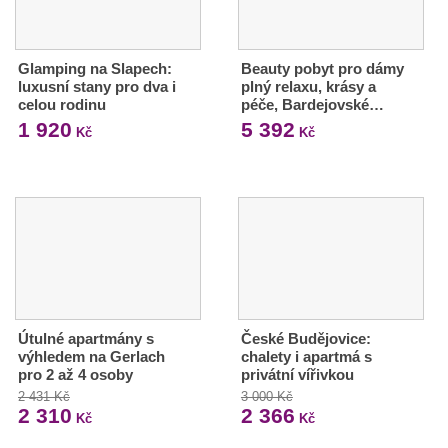
Glamping na Slapech:
Beauty pobyt pro dámy
luxusní stany pro dva i
plný relaxu, krásy a
celou rodinu
péče, Bardejovské…
1 920
5 392
Kč
Kč
Útulné apartmány s
České Budějovice:
výhledem na Gerlach
chalety i apartmá s
pro 2 až 4 osoby
privátní vířivkou
2 431 Kč
3 000 Kč
2 310
2 366
Kč
Kč