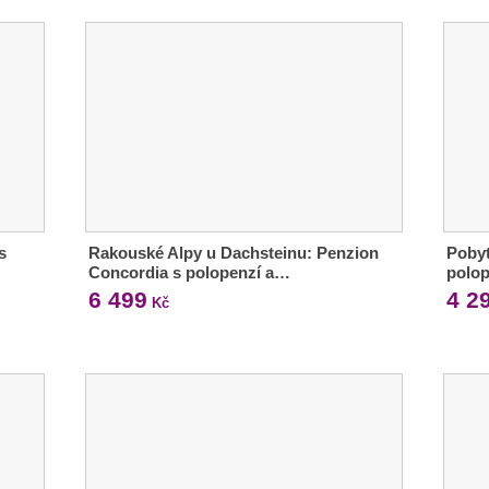
s
Rakouské Alpy u Dachsteinu: Penzion
Pobyt
Concordia s polopenzí a…
polo
6 499
4 2
Kč