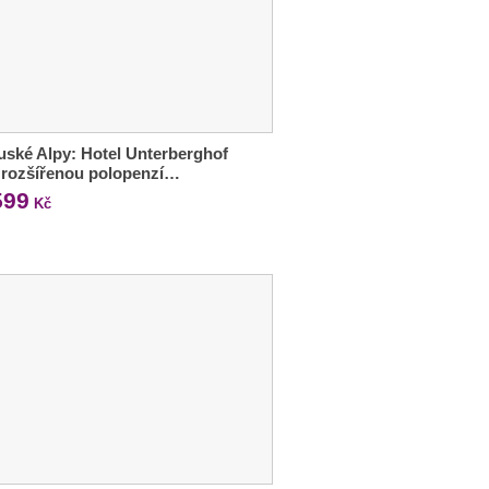
ské Alpy: Hotel Unterberghof
s rozšířenou polopenzí…
599
Kč