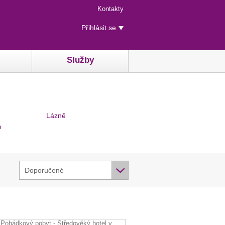
Menu
Kontakty
rychlého
Uživatelské
přístupu
Přihlásit se
menu
Služby
Lázně
e
Doporučené