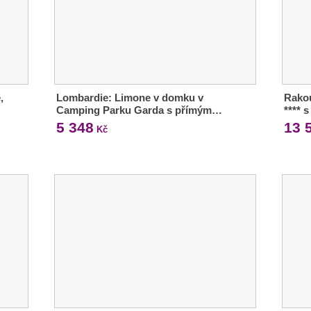
,
Lombardie: Limone v domku v
Rakou
Camping Parku Garda s přímým…
**** 
5 348
13 
Kč