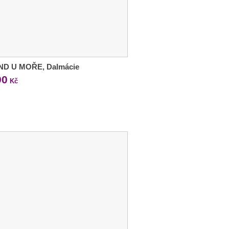
ND U MOŘE, Dalmácie
90
Kč