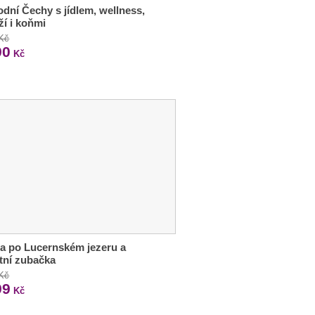
dní Čechy s jídlem, wellness,
í i koňmi
 Kč
90
Kč
a po Lucernském jezeru a
tní zubačka
 Kč
99
Kč