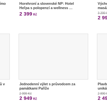
římo
Horehroní a slovenské NP: Hotel
Výcho
Heľpa s polopenzí a wellness …
masáž
2 399
3 200
Kč
2 9
ů v
Jednodenní výlet s průvodcem za
Plavb
památkami Paříže
uniká
2 999 Kč
2 890
2 949
2 4
Kč