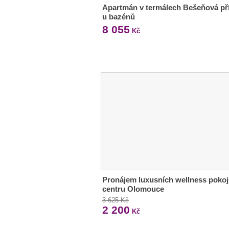
Apartmán v termálech Bešeňová p
u bazénů
8 055
Kč
Pronájem luxusních wellness pokoj
centru Olomouce
3 625 Kč
2 200
Kč