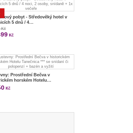
%
kový pobyt - Středověký hotel v
icích 5 dnů / 4…
0 Kč
499
Kč
vny: Prostřední Bečva v
orickém horském Hotelu…
50
Kč