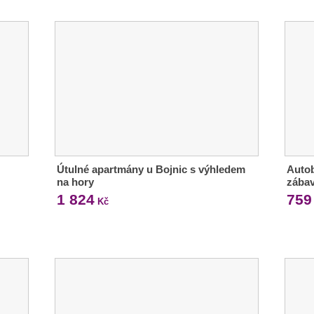
Útulné apartmány u Bojnic s výhledem
Auto
na hory
zábav
1 824
759
Kč