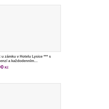
 u zámku v Hotelu Lysice *** s
penzí a každodenním…
90
Kč