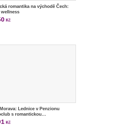
cká romantika na východě Čech:
i wellness
50
Kč
 Morava: Lednice v Penzionu
oclub s romantickou…
91
Kč