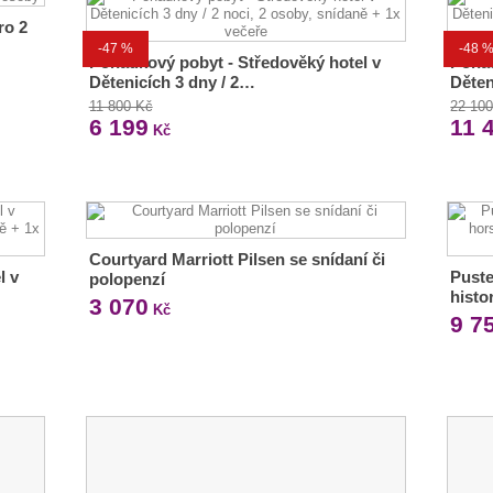
ro 2
-47 %
-48 
Pohádkový pobyt - Středověký hotel v
Pohád
Dětenicích 3 dny / 2…
Děten
11 800 Kč
22 10
6 199
11 
Kč
Courtyard Marriott Pilsen se snídaní či
l v
Puste
polopenzí
hist
3 070
Kč
9 7