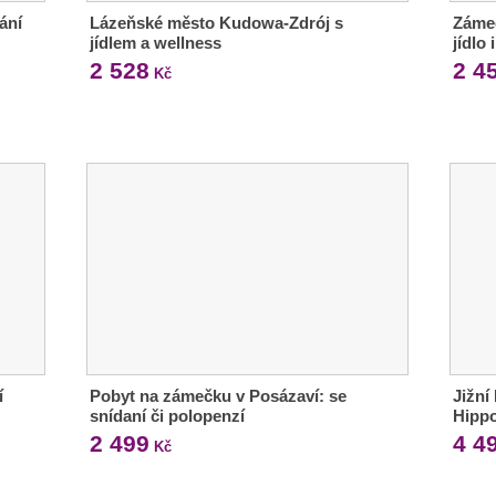
ání
Lázeňské město Kudowa-Zdrój s
Záme
jídlem a wellness
jídlo 
2 528
2 4
Kč
í
Pobyt na zámečku v Posázaví: se
Jižní
snídaní či polopenzí
Hipp
2 499
4 4
Kč