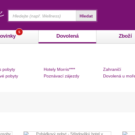
Vyhledávání
Hledat
5
ovinky
Dovolená
Zboží
s pobyty
Hotely Morris****
Zahraničí
vé pobyty
Poznávací zájezdy
Dovolená u moř