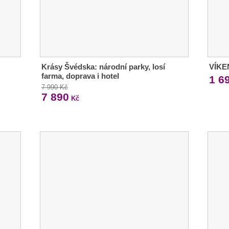
Krásy Švédska: národní parky, losí
VÍKE
farma, doprava i hotel
1 6
7 990 Kč
7 890
Kč