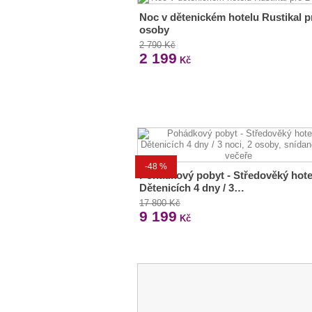
Noc v dětenickém hotelu Rustikal p
osoby
2 790 Kč
2 199
Kč
-48 %
Pohádkový pobyt - Středověký hote
Dětenicích 4 dny / 3…
17 800 Kč
9 199
Kč