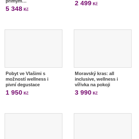
přímým…
2 499
Kč
5 348
Kč
Pobyt ve Vlašimi s
Moravský kras: all
možností wellness i
inclusive, wellness i
pivní degustace
vířivka na pokoji
1 950
3 990
Kč
Kč