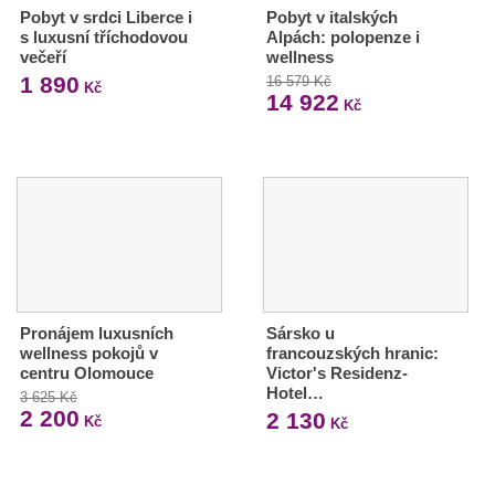
Pobyt v srdci Liberce i
Pobyt v italských
s luxusní tříchodovou
Alpách: polopenze i
večeří
wellness
1 890
16 579 Kč
Kč
14 922
Kč
Pronájem luxusních
Sársko u
wellness pokojů v
francouzských hranic:
centru Olomouce
Victor's Residenz-
Hotel…
3 625 Kč
2 200
2 130
Kč
Kč