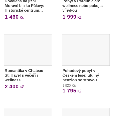
Dovolená na jižní
Pobyt v Pardubicích:
Moravě blízko Pálavy:
wellness nebo pokoj s
Historické centrum…
vířivkou
1 460
1 999
Kč
Kč
Romantika v Chateau
Pohodový pobyt v
St. Havel s večeří i
Českém lese: útulný
wellness
penzion se stravou
2 400
1 920 Kč
Kč
1 795
Kč