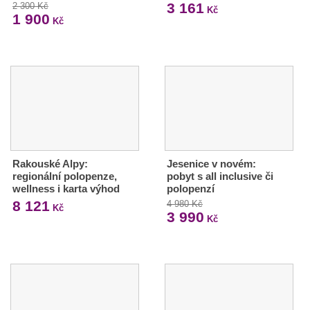
3 161
2 300 Kč
Kč
1 900
Kč
Rakouské Alpy:
Jesenice v novém:
regionální polopenze,
pobyt s all inclusive či
wellness i karta výhod
polopenzí
8 121
4 980 Kč
Kč
3 990
Kč