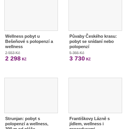
Wellness pobyt u
Půvaby Českého krasu:
Bešeňové s polopenzí a
pobyt se snídaní nebo
wellness
polopenzí
2 553 Kč
5 366 Kč
2 298
3 730
Kč
Kč
Strunjan: pobyt s
Františkovy Lázně s
polopenzí a wellness,
jídlem, wellness i
300 m od pláže
procedurami