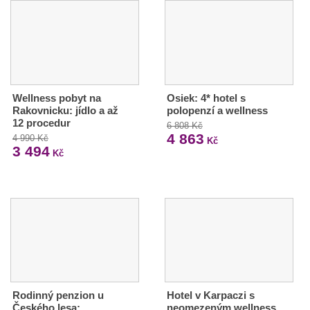
Wellness pobyt na
Osiek: 4* hotel s
Rakovnicku: jídlo a až
polopenzí a wellness
12 procedur
6 808 Kč
4 863
4 990 Kč
Kč
3 494
Kč
Rodinný penzion u
Hotel v Karpaczi s
Českého lesa:
neomezeným wellness