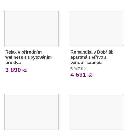
Relax v přírodním
Romantika v Dobříši:
wellness s ubytováním
apartmá s vířivou
pro dva
vanou i saunou
3 890
5 947 Kč
Kč
4 591
Kč