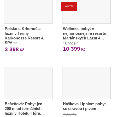
-42 %
Polsko u Krkonoš a
Wellness pobyt v
lázní v Termy
nejhonosnějším resortu
Karkonosze Resort &
Mariánských Lázní 4…
SPA se…
18 000 Kč
10 399
3 398
Kč
Kč
Bešeňová: Pobyt jen
Haškova Lipnice: pobyt
200 m od termálních
se stravou i pivem
lázní v Hotelu Flóra…
4 936 Kč