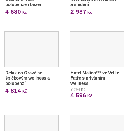
polopenze i bazén
a snídaní
4 680
2 987
Kč
Kč
Relax na Oravě se
Hotel Malina*** ve Velké
špičkovým wellness a
Fatře s privátním
polopenzí
wellness
4 814
7 294 Kč
Kč
4 596
Kč