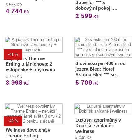
Superior *** s
6 565 Kč
dobovými pokoji,…
4 744
Kč
2 599
Kč
-41 %
Aquapark Therme
Slovinsko jen 400 m od
Erding u Mnichova: 2
jezera Bled: Hotel
vstupenky + ubytování
Astoria Bled *** se…
6 776 Kč
3 998
5 799
Kč
Kč
Luxusní apartmány v
-43 %
Dobříši: snídaně i
Wellness dovolená v
wellness
Therme Erding –
4 640 Kč