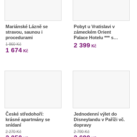
Mariánské Lázně se
Pobyt u Vratislavi v
stravou, saunou i
zámeckém Orient
procedurami
Palace Hotelu *** s…
2 399
1 860 Kč
Kč
1 674
Kč
České středohoří:
Jednodenní výlet do
krásné apartmány se
Disneylandu v Paříži vč.
snídaní
dopravy
2 270 Kč
2 790 Kč