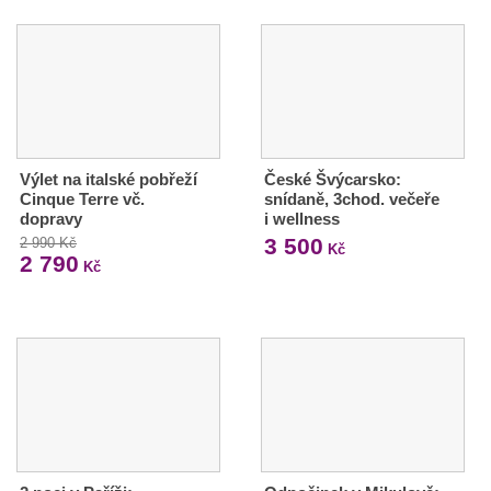
Výlet na italské pobřeží
České Švýcarsko:
Cinque Terre vč.
snídaně, 3chod. večeře
dopravy
i wellness
3 500
2 990 Kč
Kč
2 790
Kč