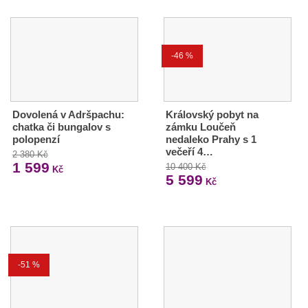
-46 %
Dovolená v Adršpachu:
Královský pobyt na
chatka či bungalov s
zámku Loučeň
polopenzí
nedaleko Prahy s 1
večeří 4…
2 380 Kč
1 599
10 400 Kč
Kč
5 599
Kč
-51 %