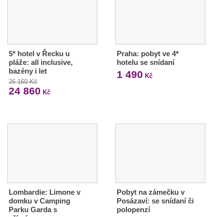
5* hotel v Řecku u
Praha: pobyt ve 4*
pláže: all inclusive,
hotelu se snídaní
bazény i let
1 490
Kč
26 160 Kč
24 860
Kč
Lombardie: Limone v
Pobyt na zámečku v
domku v Camping
Posázaví: se snídaní či
Parku Garda s
polopenzí