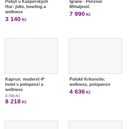
Pobyt u Kašperských
Igrane - Penzion
Hor: jídlo, bowling a
Mihaljević
wellness
7 990
Kč
3 140
Kč
Kaprun: moderní 4*
Polské Krkonoše:
hotel s polopenzí a
wellness, polopenze
wellness
4 636
Kč
8 705 Kč
8 218
Kč