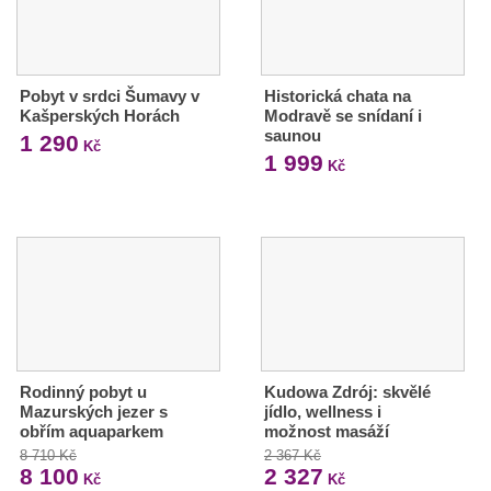
Pobyt v srdci Šumavy v
Historická chata na
Kašperských Horách
Modravě se snídaní i
saunou
1 290
Kč
1 999
Kč
Rodinný pobyt u
Kudowa Zdrój: skvělé
Mazurských jezer s
jídlo, wellness i
obřím aquaparkem
možnost masáží
8 710 Kč
2 367 Kč
8 100
2 327
Kč
Kč