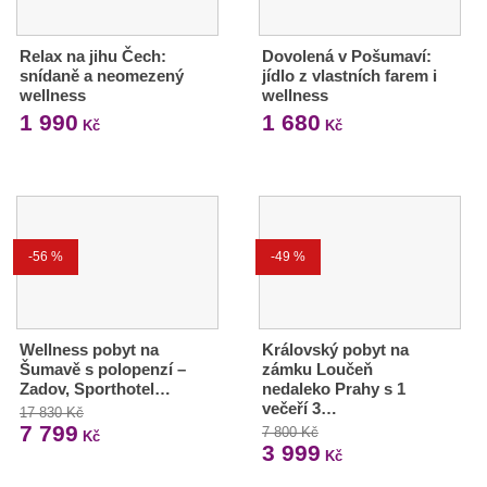
Relax na jihu Čech:
Dovolená v Pošumaví:
snídaně a neomezený
jídlo z vlastních farem i
wellness
wellness
1 990
1 680
Kč
Kč
-56 %
-49 %
Wellness pobyt na
Královský pobyt na
Šumavě s polopenzí –
zámku Loučeň
Zadov, Sporthotel…
nedaleko Prahy s 1
večeří 3…
17 830 Kč
7 799
7 800 Kč
Kč
3 999
Kč