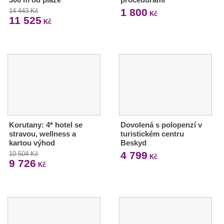
1 800
14 443 Kč
Kč
11 525
Kč
Korutany: 4* hotel se
Dovolená s polopenzí v
stravou, wellness a
turistickém centru
kartou výhod
Beskyd
4 799
10 504 Kč
Kč
9 726
Kč