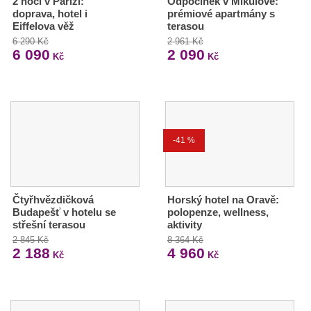
2 noci v Paříži:
Odpočinek v Mikulově:
doprava, hotel i
prémiové apartmány s
Eiffelova věž
terasou
6 290 Kč
2 961 Kč
6 090
2 090
Kč
Kč
-41 %
Čtyřhvězdičková
Horský hotel na Oravě:
Budapešť v hotelu se
polopenze, wellness,
střešní terasou
aktivity
2 845 Kč
8 364 Kč
2 188
4 960
Kč
Kč