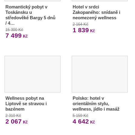
Romantický pobyt v
Hotel v srdci
Toskánsku u
Zakopaného: snídaně i
středověké Bargy 5 dnů
neomezený wellness
/ 4…
2 164 Kč
1 839
15 300 Kč
Kč
7 499
Kč
Wellness pobyt na
Polsko: hotel v
Liptově se stravou i
orientálním stylu,
bazénem
wellness, jídlo i masáž
2 310 Kč
5 159 Kč
2 067
4 642
Kč
Kč