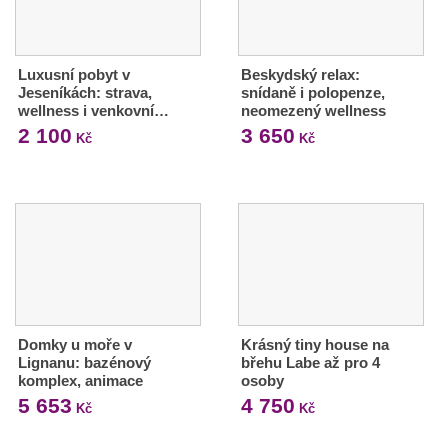
Luxusní pobyt v
Beskydský relax:
Jeseníkách: strava,
snídaně i polopenze,
wellness i venkovní…
neomezený wellness
2 100
3 650
Kč
Kč
Domky u moře v
Krásný tiny house na
Lignanu: bazénový
břehu Labe až pro 4
komplex, animace
osoby
5 653
4 750
Kč
Kč