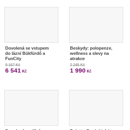
Dovolená se vstupem
Beskydy: polopenze,
do lázní Bükfürdő a
wellness a slevy na
FunCity
atrakce
9 167 Kč
2 245 Kč
6 541
1 990
Kč
Kč