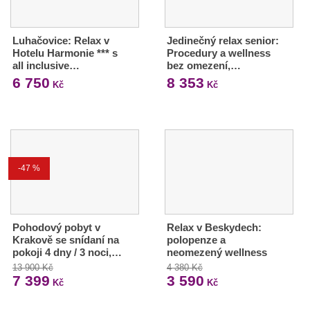
Luhačovice: Relax v
Jedinečný relax senior:
Hotelu Harmonie *** s
Procedury a wellness
all inclusive…
bez omezení,…
6 750
8 353
Kč
Kč
-47 %
Pohodový pobyt v
Relax v Beskydech:
Krakově se snídaní na
polopenze a
pokoji 4 dny / 3 noci,…
neomezený wellness
13 900 Kč
4 380 Kč
7 399
3 590
Kč
Kč