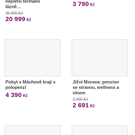
největší termální
3 790
Kč
lázně…
36 800 Kč
20 999
Kč
Pobyt v Máchově kraji s
Jižní Morava: penzion
polopenzí
se stravou, wellness a
vínem
4 390
Kč
2 990 Kč
2 691
Kč