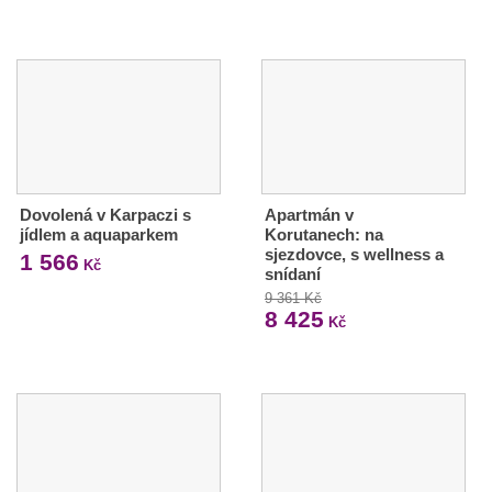
Dovolená v Karpaczi s
Apartmán v
jídlem a aquaparkem
Korutanech: na
sjezdovce, s wellness a
1 566
Kč
snídaní
9 361 Kč
8 425
Kč