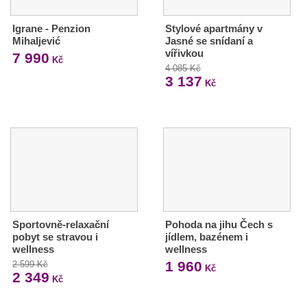
Igrane - Penzion
Stylové apartmány v
Mihaljević
Jasné se snídaní a
vířivkou
7 990
Kč
4 085 Kč
3 137
Kč
Sportovně-relaxační
Pohoda na jihu Čech s
pobyt se stravou i
jídlem, bazénem i
wellness
wellness
1 960
2 599 Kč
Kč
2 349
Kč