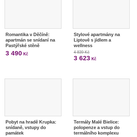
Romantika v Děčíně:
Stylové apartmány na
apartmán se snídaní na
Liptově s jídlem a
Pastýřské stěně
wellness
3 490
4 839 Kč
Kč
3 623
Kč
Pobyt na hradě Krupka:
Termály Malé Bielice:
snídaně, vstupy do
polopenze a vstup do
památek
termálního komplexu