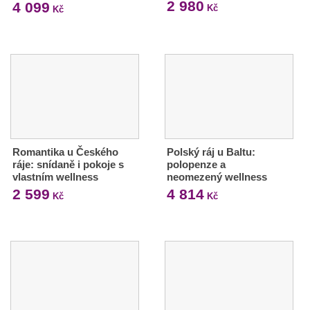
2 980
4 099
Kč
Kč
Romantika u Českého
Polský ráj u Baltu:
ráje: snídaně i pokoje s
polopenze a
vlastním wellness
neomezený wellness
2 599
4 814
Kč
Kč