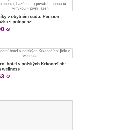
íky v obytném sudu: Penzion
žka s polopenzí,…
90
Kč
ní hotel v polských Krkonoších:
 a wellness
53
Kč