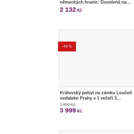
německých hranic: Dovolená na…
2 132
Kč
-49 %
Královský pobyt na zámku Loučeň
nedaleko Prahy s 1 večeří 3…
7 800 Kč
3 999
Kč