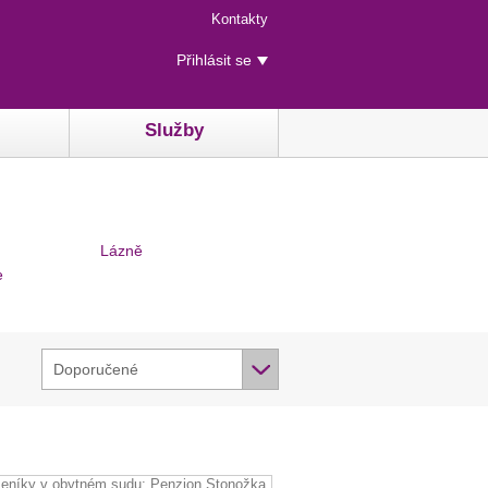
Menu
Kontakty
rychlého
Uživatelské
přístupu
Přihlásit se
menu
Služby
Lázně
e
Doporučené