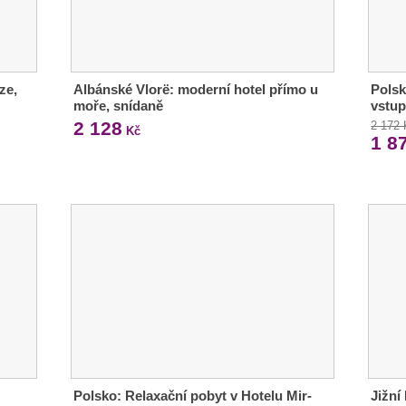
ze,
Albánské Vlorë: moderní hotel přímo u
Polsk
moře, snídaně
vstup
2 128
2 172
Kč
1 8
Polsko: Relaxační pobyt v Hotelu Mir-
Jižní