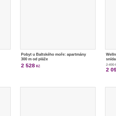
Pobyt u Baltského moře: apartmány
Welln
300 m od pláže
snída
2 528
2 490
Kč
2 0