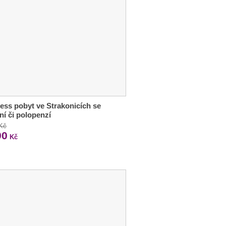
ess pobyt ve Strakonicích se
ní či polopenzí
 Kč
90
Kč