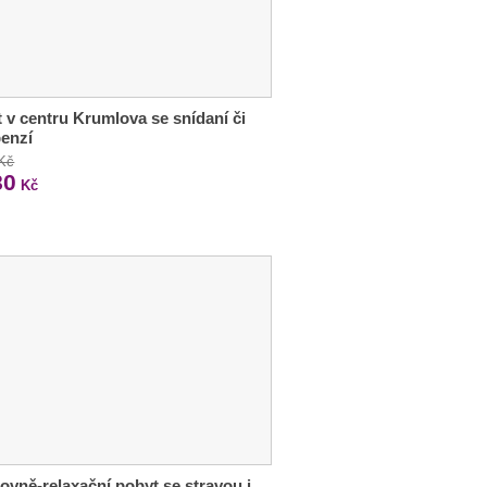
 v centru Krumlova se snídaní či
enzí
 Kč
80
Kč
ovně-relaxační pobyt se stravou i