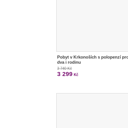
Pobyt v Krkonoších s polopenzí pr
dva i rodinu
3 740 Kč
3 299
Kč