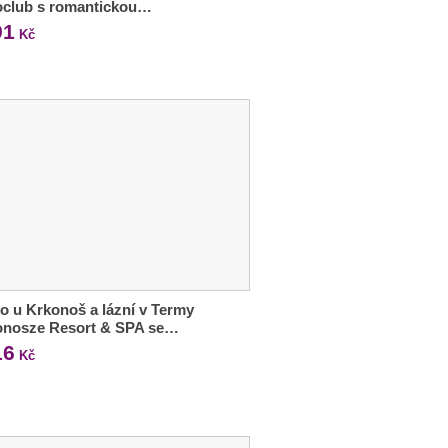
oclub s romantickou…
91
Kč
o u Krkonoš a lázní v Termy
onosze Resort & SPA se…
16
Kč