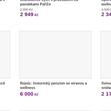
památkami Paříže
welln
2 999 Kč
2 599
2 949
2 3
Kč
ezd
Rejvíz: historický penzion se stravou a
Svino
wellness
snída
6 000
2 1
Kč