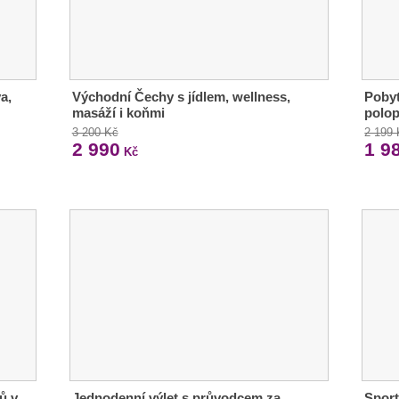
a,
Východní Čechy s jídlem, wellness,
Pobyt
masáží i koňmi
polop
3 200 Kč
2 199
2 990
1 9
Kč
ů v
Jednodenní výlet s průvodcem za
Sport