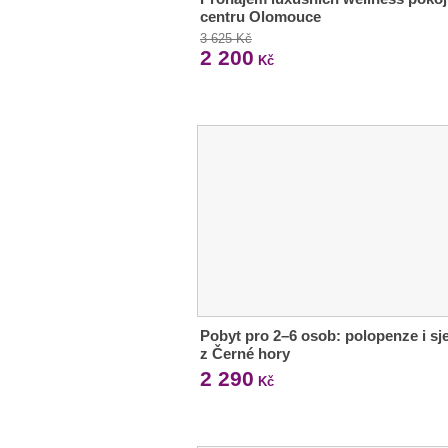
centru Olomouce
3 625 Kč
2 200
Kč
Pobyt pro 2–6 osob: polopenze i sj
z Černé hory
2 290
Kč