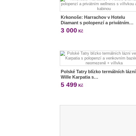
Krkonoše: Harrachov v Hotelu
Diamant s polopenzí a privátním…
3 000
Kč
Polské Tatry blízko termálních lázní
Wille Karpatia s…
5 499
Kč