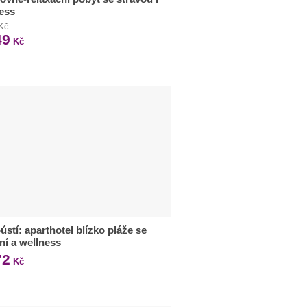
ess
 Kč
49
Kč
ústí: aparthotel blízko pláže se
ní a wellness
72
Kč