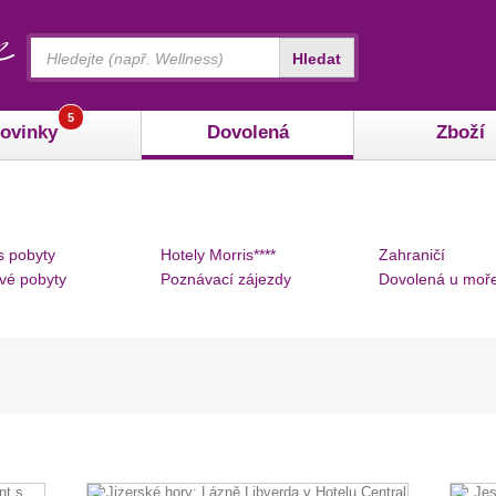
Vyhledávání
Hledat
5
ovinky
Dovolená
Zboží
s pobyty
Hotely Morris****
Zahraničí
vé pobyty
Poznávací zájezdy
Dovolená u moř