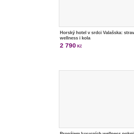
Horský hotel v srdci Valašska: strav
wellness i kola
2 790
Kč
Pronájem luxusních wellness pokoj