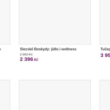
o
Slezské Beskydy: jídlo i wellness
Tučep
3 9
2 683 Kč
2 396
Kč