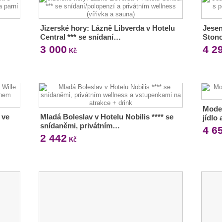
Jizerské hory: Lázně Libverda v Hotelu
Jesen
Central *** se snídaní…
Stono
3 000
4 2
Kč
Moder
 ve
Mladá Boleslav v Hotelu Nobilis **** se
jídlo
snídaněmi, privátním…
4 6
2 442
Kč