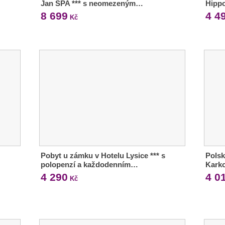
Jan SPA *** s neomezeným…
Hipp
8 699
4 4
Kč
Pobyt u zámku v Hotelu Lysice *** s
Polsk
polopenzí a každodenním…
Kark
4 290
4 0
Kč