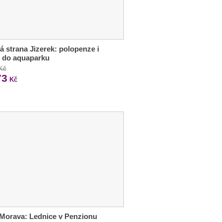
á strana Jizerek: polopenze i
 do aquaparku
 Kč
73
Kč
 Morava: Lednice v Penzionu