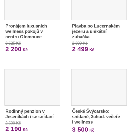
Pronájem luxusních
Plavba po Lucernském
wellness pokojů v
jezeru a unikátní
centru Olomouce
zubačka
3 625 Kč
2 890 Kč
2 200
2 499
Kč
Kč
Rodinný penzion v
České Švýcarsko:
Jeseníkách i se snídaní
snídaně, 3chod. večeře
i wellness
2 600 Kč
2 190
3 500
Kč
Kč