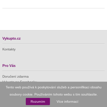
Vykupto.cz
Kontakty
Pro Vás
Doručení zdarma
Vykupto na Facebooku
Tento web používá k poskytování služeb a personifikaci obsahu
Důvěryhodný nákup
soubory cookie. Používáním tohoto webu s tím souhlasíte.
Rozumím
Více informací
Naše společnost je členem Asociace pro elektronickou