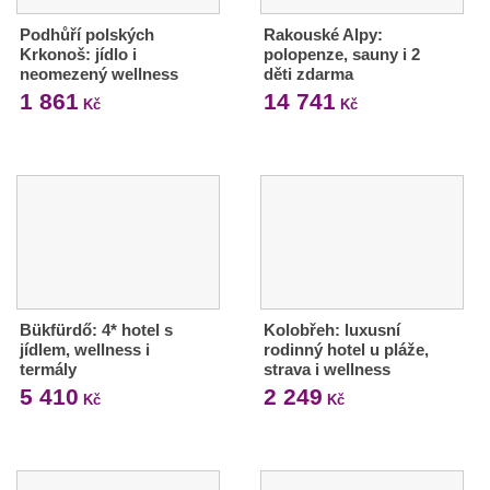
Podhůří polských
Rakouské Alpy:
Krkonoš: jídlo i
polopenze, sauny i 2
neomezený wellness
děti zdarma
1 861
14 741
Kč
Kč
Bükfürdő: 4* hotel s
Kolobřeh: luxusní
jídlem, wellness i
rodinný hotel u pláže,
termály
strava i wellness
5 410
2 249
Kč
Kč