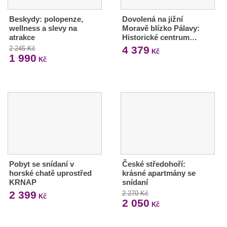
Beskydy: polopenze,
Dovolená na jižní
wellness a slevy na
Moravě blízko Pálavy:
atrakce
Historické centrum…
4 379
2 245 Kč
Kč
1 990
Kč
Pobyt se snídaní v
České středohoří:
horské chatě uprostřed
krásné apartmány se
KRNAP
snídaní
2 399
2 270 Kč
Kč
2 050
Kč