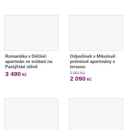
Romantika v Děčíně:
Odpočinek v Mikulově:
apartmán se snídaní na
prémiové apartmány s
Pastýřské stěně
terasou
3 490
2 961 Kč
Kč
2 090
Kč