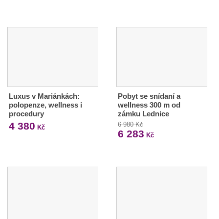
Luxus v Mariánkách:
Pobyt se snídaní a
polopenze, wellness i
wellness 300 m od
procedury
zámku Lednice
4 380
6 980 Kč
Kč
6 283
Kč