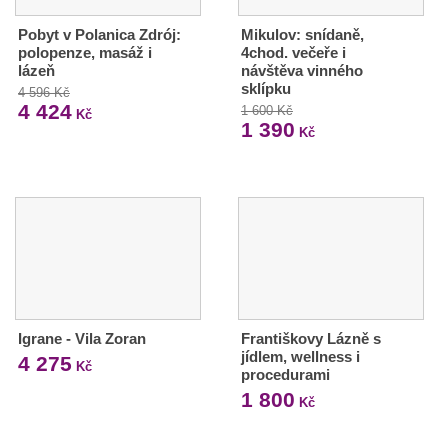
Pobyt v Polanica Zdrój:
Mikulov: snídaně,
polopenze, masáž i
4chod. večeře i
lázeň
návštěva vinného
sklípku
4 596 Kč
4 424
1 600 Kč
Kč
1 390
Kč
Igrane - Vila Zoran
Františkovy Lázně s
jídlem, wellness i
4 275
Kč
procedurami
1 800
Kč