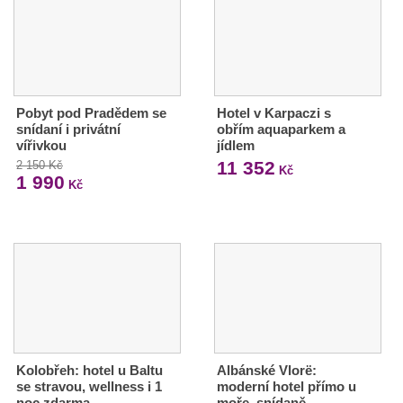
Pobyt pod Pradědem se
Hotel v Karpaczi s
snídaní i privátní
obřím aquaparkem a
vířivkou
jídlem
11 352
2 150 Kč
Kč
1 990
Kč
Kolobřeh: hotel u Baltu
Albánské Vlorë:
se stravou, wellness i 1
moderní hotel přímo u
noc zdarma
moře, snídaně