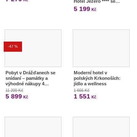
Hotel Jezero **** se…
5 199
Kč
-47 %
Pobyt v Drážďanech se
Moderní hotel v
snídaní – památky a
polských Krkonoších:
výhodné nákupy 4…
jídlo a wellness
11 200 Kč
1 666 Kč
5 899
1 551
Kč
Kč