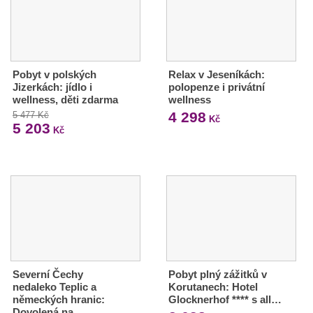
Pobyt v polských
Relax v Jeseníkách:
Jizerkách: jídlo i
polopenze i privátní
wellness, děti zdarma
wellness
4 298
5 477 Kč
Kč
5 203
Kč
Severní Čechy
Pobyt plný zážitků v
nedaleko Teplic a
Korutanech: Hotel
německých hranic:
Glocknerhof **** s all…
Dovolená na…