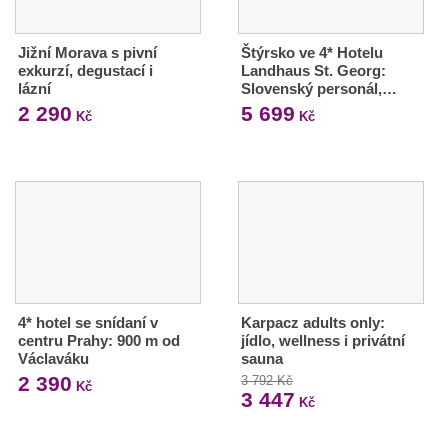
Jižní Morava s pivní
Štýrsko ve 4* Hotelu
exkurzí, degustací i
Landhaus St. Georg:
lázní
Slovenský personál,…
2 290
5 699
Kč
Kč
4* hotel se snídaní v
Karpacz adults only:
centru Prahy: 900 m od
jídlo, wellness i privátní
Václaváku
sauna
2 390
3 792 Kč
Kč
3 447
Kč