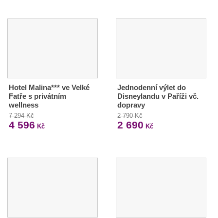
Hotel Malina*** ve Velké
Jednodenní výlet do
Fatře s privátním
Disneylandu v Paříži vč.
wellness
dopravy
7 294 Kč
2 790 Kč
4 596
2 690
Kč
Kč