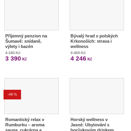
Příjemný penzion na
Bývalý hrad v polských
Šumavě: snídaně,
Krkonoších: strava i
výlety i bazén
wellness
4 180 Kč
4 469 Kč
3 390
4 246
Kč
Kč
-49 %
Romantický relax v
Horský wellness v
Rumburku – aroma
Jasné: Ubytování s
sauna, cukrárna a
borůvkovým drinkem