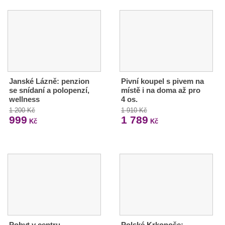
Janské Lázně: penzion
Pivní koupel s pivem na
se snídaní a polopenzí,
místě i na doma až pro
wellness
4 os.
1 200 Kč
1 910 Kč
999
1 789
Kč
Kč
Pobyt v centru
Polské Krkonoše: