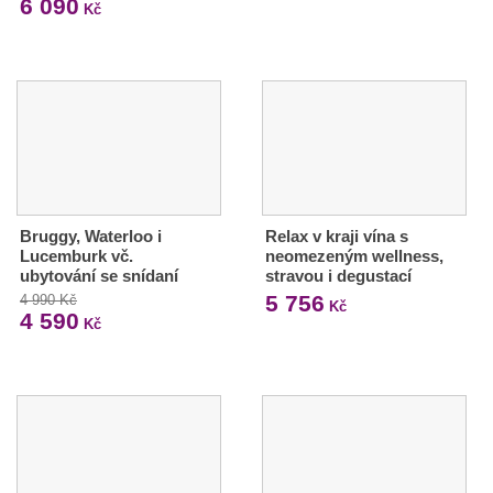
6 090
Kč
Bruggy, Waterloo i
Relax v kraji vína s
Lucemburk vč.
neomezeným wellness,
ubytování se snídaní
stravou i degustací
5 756
4 990 Kč
Kč
4 590
Kč