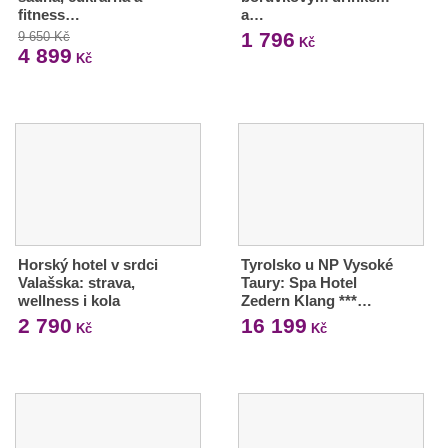
fitness…
a…
1 796
9 650 Kč
Kč
4 899
Kč
Horský hotel v srdci
Tyrolsko u NP Vysoké
Valašska: strava,
Taury: Spa Hotel
wellness i kola
Zedern Klang ***…
2 790
16 199
Kč
Kč