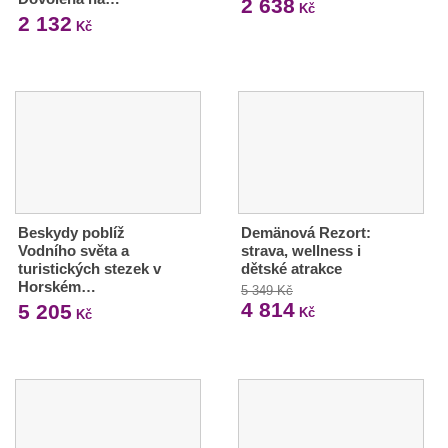
2 638
Kč
2 132
Kč
Beskydy poblíž
Demänová Rezort:
Vodního světa a
strava, wellness i
turistických stezek v
dětské atrakce
Horském…
5 349 Kč
4 814
5 205
Kč
Kč