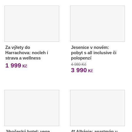
Za výlety do
Jesenice v novém:
Harrachova: nocleh i
pobyt s all inclusive či
strava a wellness
polopenzí
1 999
4 980 Kč
Kč
3 990
Kč
Jihočeský hotel: vege
4* Albánie: apartmán u