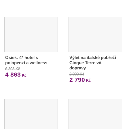
Osiek: 4* hotel s
Výlet na italské pobřeží
polopenzí a wellness
Cinque Terre vč.
dopravy
6 808 Kč
4 863
2 990 Kč
Kč
2 790
Kč