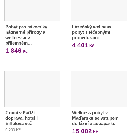
Pobyt pro milovníky
Lázeňský wellness
nádherné přírody a
pobyt s léčebnými
wellnessu v
procedurami
příjemném…
4 401
Kč
1 846
Kč
2 noci v Paříži:
Wellness pobyt v
doprava, hotel i
Maďarsku se vstupem
Eiffelova věž
do lázní a aquaparku
15 002
6 290 Kč
Kč