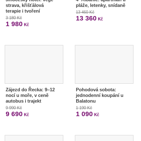
strava, křišťálová
pláže, letenky, snídaně
terapie i tvoření
13 460 Kč
13 360
3 180 Kč
Kč
1 980
Kč
Zájezd do Řecka: 9–12
Pohodová sobota:
nocí u moře, v ceně
jednodenní koupání u
autobus i trajekt
Balatonu
9 990 Kč
1 190 Kč
9 690
1 090
Kč
Kč