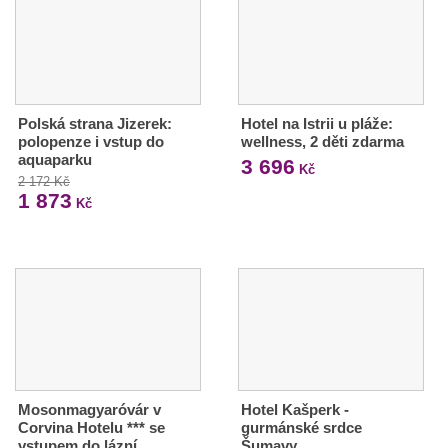
Polská strana Jizerek:
Hotel na Istrii u pláže:
polopenze i vstup do
wellness, 2 děti zdarma
aquaparku
3 696
Kč
2 172 Kč
1 873
Kč
Mosonmagyaróvár v
Hotel Kašperk -
Corvina Hotelu *** se
gurmánské srdce
vstupem do lázní…
Šumavy