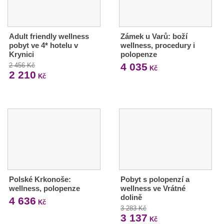
Adult friendly wellness
Zámek u Varů: boží
pobyt ve 4* hotelu v
wellness, procedury i
Krynici
polopenze
4 035
2 456 Kč
Kč
2 210
Kč
Polské Krkonoše:
Pobyt s polopenzí a
wellness, polopenze
wellness ve Vrátné
dolině
4 636
Kč
3 283 Kč
3 137
Kč