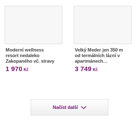
Moderní wellness
Velký Meder jen 350 m
resort nedaleko
od termálních lázní v
Zakopaného vč. stravy
apartmánech…
1 970
3 749
Kč
Kč
Načíst další