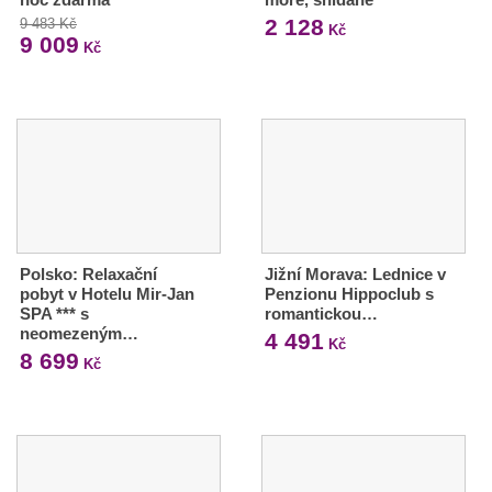
2 128
9 483 Kč
Kč
9 009
Kč
Polsko: Relaxační
Jižní Morava: Lednice v
pobyt v Hotelu Mir-Jan
Penzionu Hippoclub s
SPA *** s
romantickou…
neomezeným…
4 491
Kč
8 699
Kč