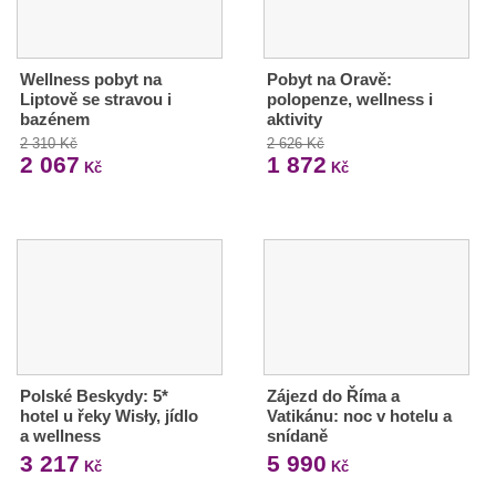
Wellness pobyt na
Pobyt na Oravě:
Liptově se stravou i
polopenze, wellness i
bazénem
aktivity
2 310 Kč
2 626 Kč
2 067
1 872
Kč
Kč
Polské Beskydy: 5*
Zájezd do Říma a
hotel u řeky Wisły, jídlo
Vatikánu: noc v hotelu a
a wellness
snídaně
3 217
5 990
Kč
Kč