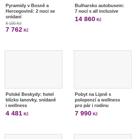
Pyramidy v Bosně a
Bulharsko autobusem:
Hercegovině: 2 noci se
7 nocí s all inclusive
snídaní
14 860
Kč
8 190 Kč
7 762
Kč
Polské Beskydy: hotel
Pobyt na Lipně s
blízko lanovky, snídaně
polopenzí a wellness
i wellness
pro pár i rodinu
4 481
7 990
Kč
Kč