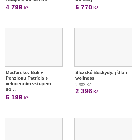
4 799
5 770
Kč
Kč
Maďarsko: Bük v
Slezské Beskydy: jídlo i
Penzionu Patrícia s
wellness
celodenním vstupem
2 683 Kč
do…
2 396
Kč
5 199
Kč