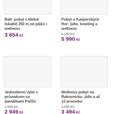
Balt: pobyt v klidné
Pobyt u Kašperských
lokalitě 250 m od pláže i
Hor: jídlo, bowling a
wellness
wellness
3 654
6 180 Kč
Kč
5 990
Kč
Jednodenní výlet s
Wellness pobyt na
průvodcem za
Rakovnicku: jídlo a až
památkami Paříže
12 procedur
2 999 Kč
4 990 Kč
2 949
3 494
Kč
Kč