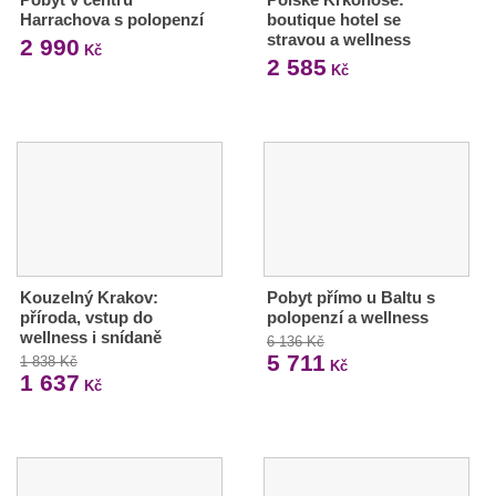
Harrachova s polopenzí
boutique hotel se
stravou a wellness
2 990
Kč
2 585
Kč
Kouzelný Krakov:
Pobyt přímo u Baltu s
příroda, vstup do
polopenzí a wellness
wellness i snídaně
6 136 Kč
5 711
1 838 Kč
Kč
1 637
Kč