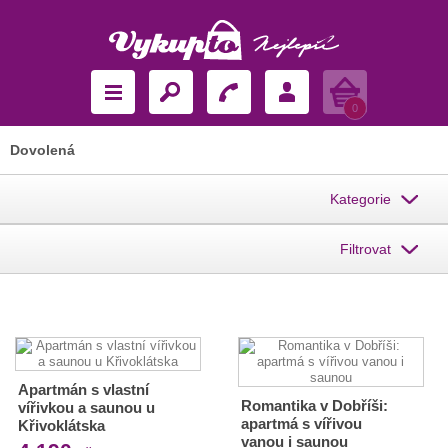
Košík
0
Dovolená
Kategorie
Filtrovat
Apartmán s vlastní
Romantika v Dobříši:
vířivkou a saunou u
apartmá s vířivou
Křivoklátska
vanou i saunou