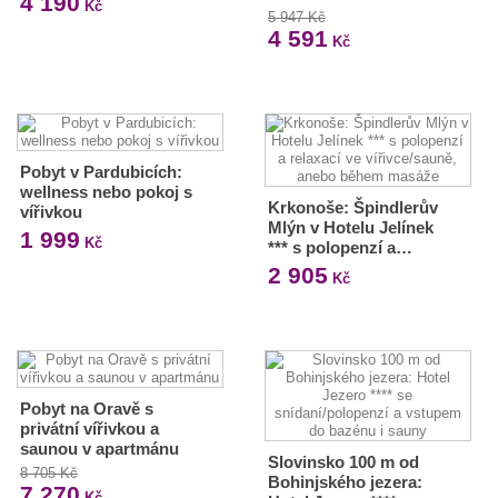
4 190
Kč
5 947 Kč
4 591
Kč
Pobyt v Pardubicích:
wellness nebo pokoj s
Krkonoše: Špindlerův
vířivkou
Mlýn v Hotelu Jelínek
1 999
Kč
*** s polopenzí a…
2 905
Kč
Pobyt na Oravě s
privátní vířivkou a
saunou v apartmánu
Slovinsko 100 m od
8 705 Kč
Bohinjského jezera:
7 270
Kč