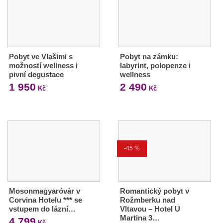
Pobyt ve Vlašimi s
Pobyt na zámku:
možností wellness i
labyrint, polopenze i
pivní degustace
wellness
1 950
2 490
Kč
Kč
-45 %
Mosonmagyaróvár v
Romantický pobyt v
Corvina Hotelu *** se
Rožmberku nad
vstupem do lázní…
Vltavou – Hotel U
Martina 3…
4 799
Kč