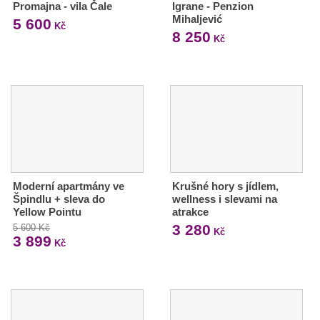
Promajna - vila Čale
Igrane - Penzion
Mihaljević
5 600
Kč
8 250
Kč
Moderní apartmány ve
Krušné hory s jídlem,
Špindlu + sleva do
wellness i slevami na
Yellow Pointu
atrakce
3 280
5 600 Kč
Kč
3 899
Kč