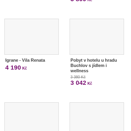
Igrane - Vila Renata
Pobyt v hotelu u hradu
Buchlov s jídlem i
4 190
Kč
wellness
3 380 Kč
3 042
Kč