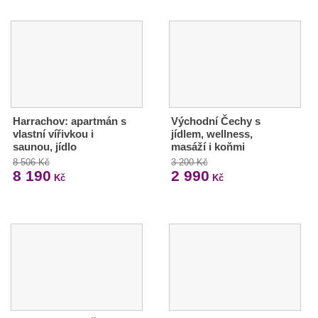
Harrachov: apartmán s
Východní Čechy s
vlastní vířivkou i
jídlem, wellness,
saunou, jídlo
masáží i koňmi
8 506 Kč
3 200 Kč
8 190
2 990
Kč
Kč