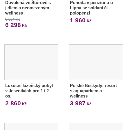
Dovolená ve Štúrově s
Pohoda v penzionu u
jídlem a neomezeným
Lipna se snídaní či
wellness
polopenzí
1 960
6 954 Kč
Kč
6 298
Kč
Luxusní lázeňský pobyt
Polské Beskydy: resort
v Jeseníkách pro 1 i 2
s aquaparkem a
os.
wellness
2 860
3 987
Kč
Kč