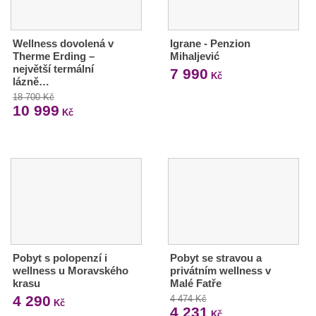
Wellness dovolená v
Igrane - Penzion
Therme Erding –
Mihaljević
největší termální
7 990
Kč
lázně…
18 700 Kč
10 999
Kč
Pobyt s polopenzí i
Pobyt se stravou a
wellness u Moravského
privátním wellness v
krasu
Malé Fatře
4 290
4 474 Kč
Kč
4 231
Kč