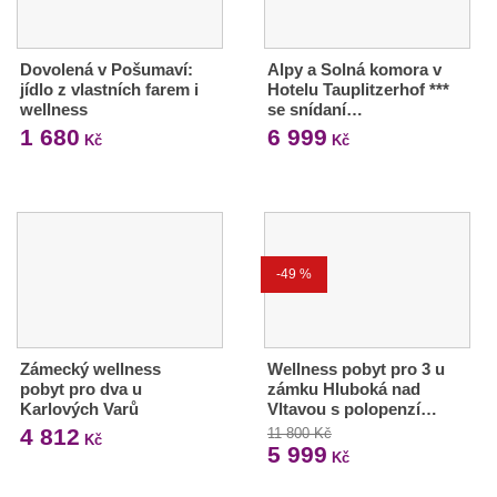
Dovolená v Pošumaví:
Alpy a Solná komora v
jídlo z vlastních farem i
Hotelu Tauplitzerhof ***
wellness
se snídaní…
1 680
6 999
Kč
Kč
-49 %
Zámecký wellness
Wellness pobyt pro 3 u
pobyt pro dva u
zámku Hluboká nad
Karlových Varů
Vltavou s polopenzí…
4 812
11 800 Kč
Kč
5 999
Kč