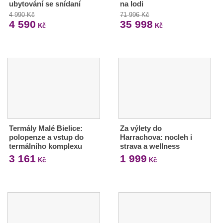
ubytování se snídaní
na lodi
4 990 Kč
71 996 Kč
4 590
35 998
Kč
Kč
Termály Malé Bielice:
Za výlety do
polopenze a vstup do
Harrachova: nocleh i
termálního komplexu
strava a wellness
3 161
1 999
Kč
Kč