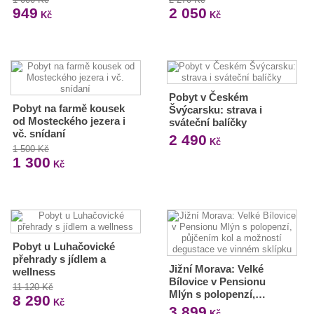
949
2 050
Kč
Kč
Pobyt v Českém
Pobyt na farmě kousek
Švýcarsku: strava i
od Mosteckého jezera i
sváteční balíčky
vč. snídaní
2 490
Kč
1 500 Kč
1 300
Kč
Pobyt u Luhačovické
přehrady s jídlem a
Jižní Morava: Velké
wellness
Bílovice v Pensionu
11 120 Kč
Mlýn s polopenzí,…
8 290
Kč
3 899
Kč