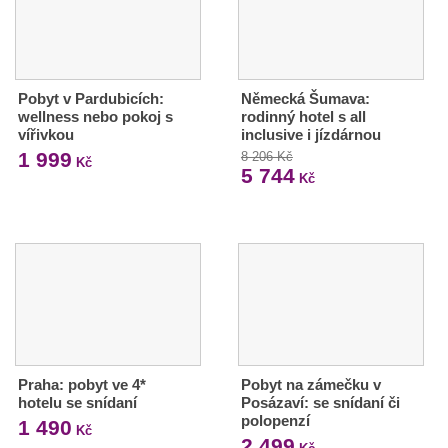
Pobyt v Pardubicích:
Německá Šumava:
wellness nebo pokoj s
rodinný hotel s all
vířivkou
inclusive i jízdárnou
1 999
8 206 Kč
Kč
5 744
Kč
Praha: pobyt ve 4*
Pobyt na zámečku v
hotelu se snídaní
Posázaví: se snídaní či
polopenzí
1 490
Kč
2 499