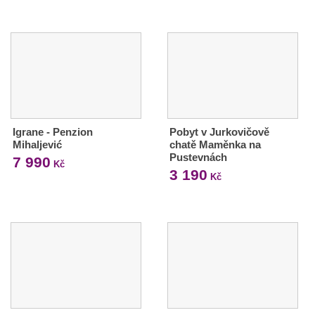
Igrane - Penzion
Pobyt v Jurkovičově
Mihaljević
chatě Maměnka na
Pustevnách
7 990
Kč
3 190
Kč