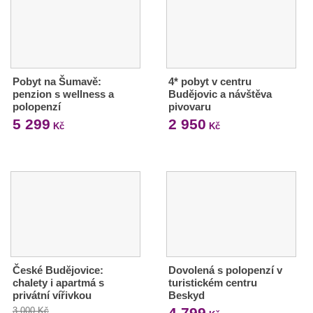
Pobyt na Šumavě:
4* pobyt v centru
penzion s wellness a
Budějovic a návštěva
polopenzí
pivovaru
5 299
2 950
Kč
Kč
České Budějovice:
Dovolená s polopenzí v
chalety i apartmá s
turistickém centru
privátní vířivkou
Beskyd
4 799
3 000 Kč