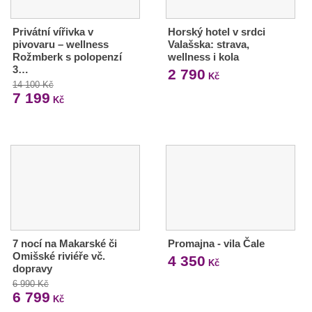
Privátní vířivka v
Horský hotel v srdci
pivovaru – wellness
Valašska: strava,
Rožmberk s polopenzí
wellness i kola
3…
2 790
Kč
14 100 Kč
7 199
Kč
7 nocí na Makarské či
Promajna - vila Čale
Omišské riviéře vč.
4 350
Kč
dopravy
6 990 Kč
6 799
Kč