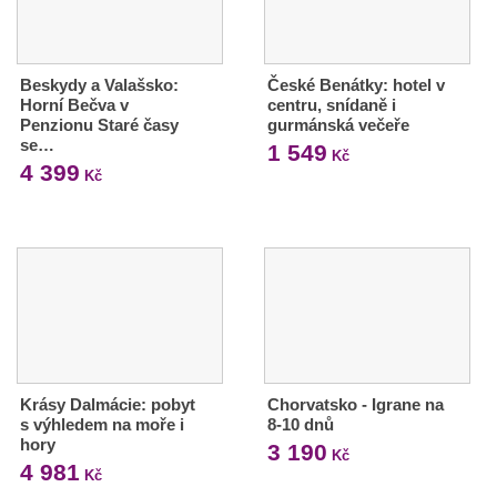
Beskydy a Valašsko:
České Benátky: hotel v
Horní Bečva v
centru, snídaně i
Penzionu Staré časy
gurmánská večeře
se…
1 549
Kč
4 399
Kč
Krásy Dalmácie: pobyt
Chorvatsko - Igrane na
s výhledem na moře i
8-10 dnů
hory
3 190
Kč
4 981
Kč