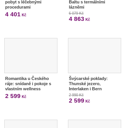
pobyt s léčebnými
Baltu s termálními
procedurami
lázněmi
4 401
6 079 Kč
Kč
4 863
Kč
Romantika u Českého
Švýcarské poklady:
ráje: snídaně i pokoje s
Thunské jezero,
vlastním wellness
Interlaken i Bern
2 599
2 990 Kč
Kč
2 599
Kč