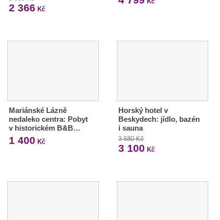
Kč
2 366
Kč
Mariánské Lázně
Horský hotel v
nedaleko centra: Pobyt
Beskydech: jídlo, bazén
v historickém B&B…
i sauna
1 400
3 680 Kč
Kč
3 100
Kč