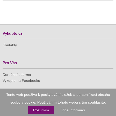
Vykupto.cz
Kontakty
Pro Vás
Doručení zdarma
Vykupto na Facebooku
Důvěryhodný nákup
Tento web používá k poskytování služeb a personifikaci obsahu
soubory cookie. Používáním tohoto webu s tím souhlasíte.
Naše společnost je členem Asociace pro elektronickou
komerci (APEK)
Rozumím
Více informací