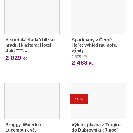
Historická Kadaň blízko
Apartmány v Černé
hradu i kláštera: Hotel
Hoře: výhled na moře,
Split ****…
výlety
2 029
2 675 Kč
Kč
2 468
Kč
-50 %
Bruggy, Waterloo i
Výletní plavba z Trogiru
Lucemburk vč.
do Dubrovníku: 7 nocí