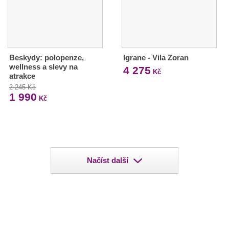
Beskydy: polopenze,
Igrane - Vila Zoran
wellness a slevy na
4 275
Kč
atrakce
2 245 Kč
1 990
Kč
Načíst další