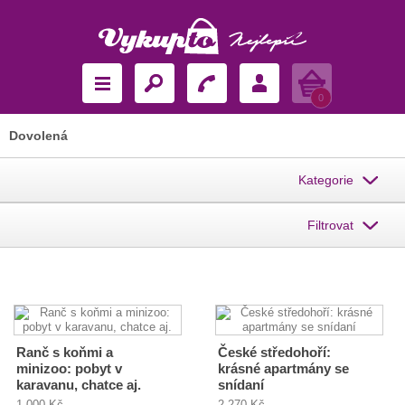
Košík
0
Dovolená
Kategorie
Filtrovat
Ranč s koňmi a
České středohoří:
minizoo: pobyt v
krásné apartmány se
karavanu, chatce aj.
snídaní
1 000 Kč
2 270 Kč