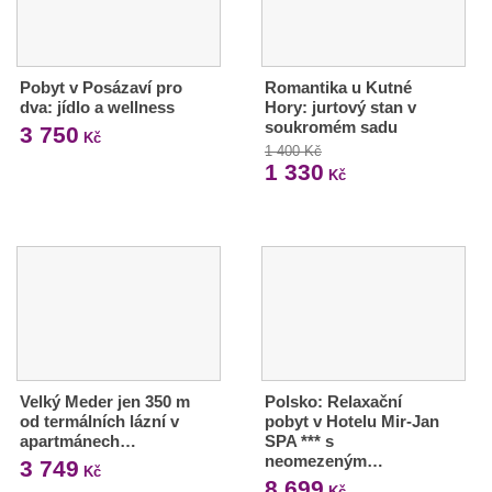
Pobyt v Posázaví pro
Romantika u Kutné
dva: jídlo a wellness
Hory: jurtový stan v
soukromém sadu
3 750
Kč
1 400 Kč
1 330
Kč
Velký Meder jen 350 m
Polsko: Relaxační
od termálních lázní v
pobyt v Hotelu Mir-Jan
apartmánech…
SPA *** s
neomezeným…
3 749
Kč
8 699
Kč