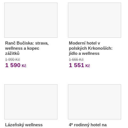
Ranč Bučiska: strava,
Moderní hotel v
wellness a kopec
polských Krkonoších:
zážitků
jídlo a wellness
1 990 Kč
1 666 Kč
1 590
1 551
Kč
Kč
Lázeňský wellness
4* rodinný hotel na