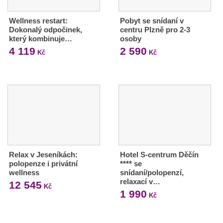
Wellness restart:
Pobyt se snídaní v
Dokonalý odpočinek,
centru Plzně pro 2-3
který kombinuje…
osoby
4 119
2 590
Kč
Kč
Relax v Jeseníkách:
Hotel S-centrum Děčín
polopenze i privátní
**** se
wellness
snídaní/polopenzí,
relaxací v…
12 545
Kč
1 990
Kč