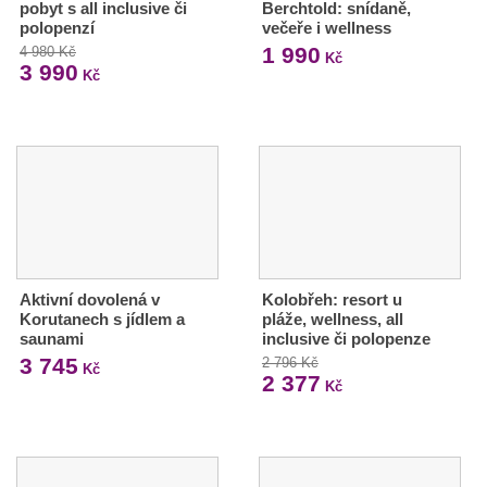
pobyt s all inclusive či
Berchtold: snídaně,
polopenzí
večeře i wellness
1 990
4 980 Kč
Kč
3 990
Kč
Aktivní dovolená v
Kolobřeh: resort u
Korutanech s jídlem a
pláže, wellness, all
saunami
inclusive či polopenze
3 745
2 796 Kč
Kč
2 377
Kč