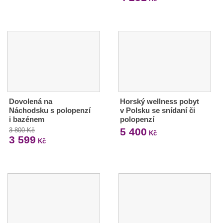
Dovolená na
Horský wellness pobyt
Náchodsku s polopenzí
v Polsku se snídaní či
i bazénem
polopenzí
5 400
3 800 Kč
Kč
3 599
Kč