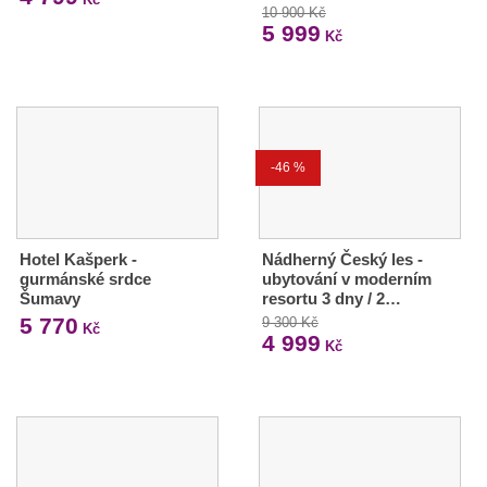
10 900 Kč
5 999
Kč
-46 %
Hotel Kašperk -
Nádherný Český les -
gurmánské srdce
ubytování v moderním
Šumavy
resortu 3 dny / 2…
5 770
9 300 Kč
Kč
4 999
Kč