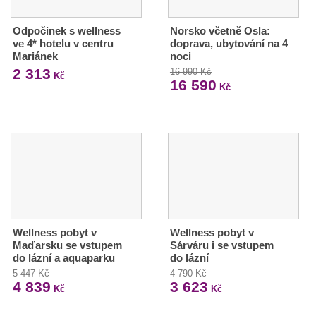
Odpočinek s wellness
Norsko včetně Osla:
ve 4* hotelu v centru
doprava, ubytování na 4
Mariánek
noci
2 313
16 990 Kč
Kč
16 590
Kč
Wellness pobyt v
Wellness pobyt v
Maďarsku se vstupem
Sárváru i se vstupem
do lázní a aquaparku
do lázní
5 447 Kč
4 790 Kč
4 839
3 623
Kč
Kč