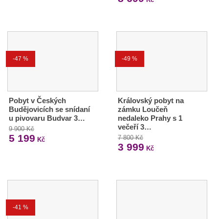
-47 %
-49 %
Pobyt v Českých
Královský pobyt na
Budějovicích se snídaní
zámku Loučeň
u pivovaru Budvar 3…
nedaleko Prahy s 1
večeří 3…
9 900 Kč
5 199
7 800 Kč
Kč
3 999
Kč
-41 %