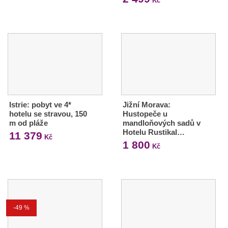
Kč
Istrie: pobyt ve 4*
Jižní Morava:
hotelu se stravou, 150
Hustopeče u
m od pláže
mandloňových sadů v
Hotelu Rustikal…
11 379
Kč
1 800
Kč
-49 %