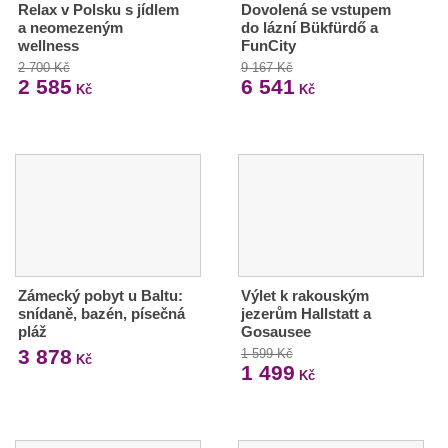
Relax v Polsku s jídlem
Dovolená se vstupem
a neomezeným
do lázní Bükfürdő a
wellness
FunCity
2 700 Kč
9 167 Kč
2 585
6 541
Kč
Kč
Zámecký pobyt u Baltu:
Výlet k rakouským
snídaně, bazén, písečná
jezerům Hallstatt a
pláž
Gosausee
3 878
1 599 Kč
Kč
1 499
Kč