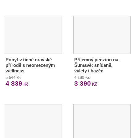
Pobyt v tiché oravské
Příjemný penzion na
přírodě s neomezeným
Šumavě: snídaně,
wellness
výlety i bazén
5 544 Kč
4 180 Kč
4 839
3 390
Kč
Kč