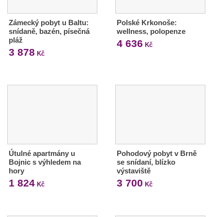
Zámecký pobyt u Baltu:
Polské Krkonoše:
snídaně, bazén, písečná
wellness, polopenze
pláž
4 636
Kč
3 878
Kč
Útulné apartmány u
Pohodový pobyt v Brně
Bojnic s výhledem na
se snídaní, blízko
hory
výstaviště
1 824
3 700
Kč
Kč