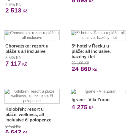
5 693
Kč
2 645 Kč
2 513
Kč
Chorvatsko: rezort u
5* hotel v Řecku u
pláže s all inclusive
pláže: all inclusive,
bazény i let
8 535 Kč
7 117
26 160 Kč
Kč
24 860
Kč
Igrane - Vila Zoran
4 275
Kč
Kolobřeh: resort u
pláže, wellness, all
inclusive či polopenze
8 462 Kč
6 642
Kč