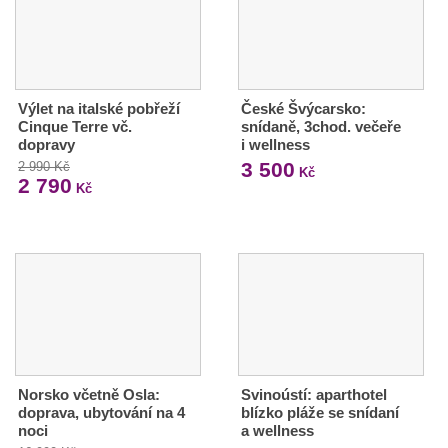
Výlet na italské pobřeží
České Švýcarsko:
Cinque Terre vč.
snídaně, 3chod. večeře
dopravy
i wellness
3 500
2 990 Kč
Kč
2 790
Kč
Norsko včetně Osla:
Svinoústí: aparthotel
doprava, ubytování na 4
blízko pláže se snídaní
noci
a wellness