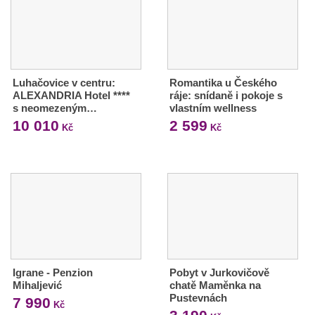
Luhačovice v centru:
Romantika u Českého
ALEXANDRIA Hotel ****
ráje: snídaně i pokoje s
s neomezeným…
vlastním wellness
10 010
2 599
Kč
Kč
Igrane - Penzion
Pobyt v Jurkovičově
Mihaljević
chatě Maměnka na
Pustevnách
7 990
Kč