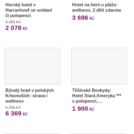
Horský hotel v
Hotel na Istrii u pláže:
Harrachově se snídaní
wellness, 2 děti zdarma
či polopenzí
3 696
Kč
3 380 Kč
2 078
Kč
Bývalý hrad v polských
Těšínské Beskydy:
Krkonoších: strava i
Hotel Stará Ameryka ***
wellness
s polopenzí,…
1 900
6 704 Kč
Kč
6 369
Kč