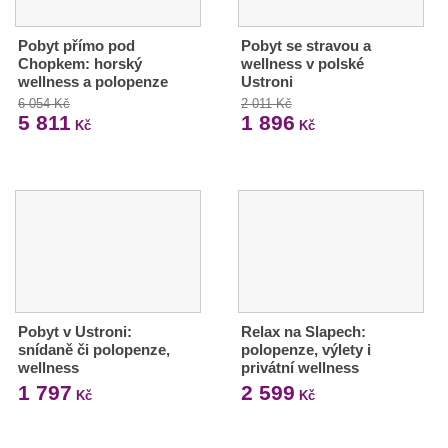
Pobyt přímo pod
Pobyt se stravou a
Chopkem: horský
wellness v polské
wellness a polopenze
Ustroni
6 054 Kč
2 011 Kč
5 811
1 896
Kč
Kč
Pobyt v Ustroni:
Relax na Slapech:
snídaně či polopenze,
polopenze, výlety i
wellness
privátní wellness
1 797
2 599
Kč
Kč