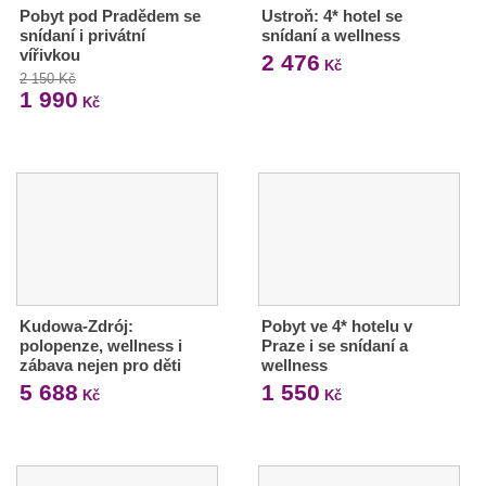
Pobyt pod Pradědem se
Ustroň: 4* hotel se
snídaní i privátní
snídaní a wellness
vířivkou
2 476
Kč
2 150 Kč
1 990
Kč
Kudowa-Zdrój:
Pobyt ve 4* hotelu v
polopenze, wellness i
Praze i se snídaní a
zábava nejen pro děti
wellness
5 688
1 550
Kč
Kč