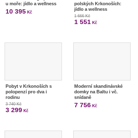
u moře: jídlo a wellness
polských Krkonoších:
jídlo a wellness
10 395
Kč
1 666 Kč
1 551
Kč
Pobyt v Krkonoších s
Moderní skandinávské
polopenzí pro dva i
domky na Baltu i vč.
rodinu
snídaně
7 756
3 740 Kč
Kč
3 299
Kč