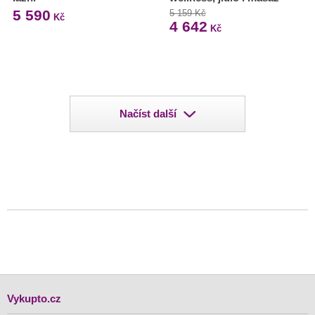
5 590
5 159 Kč
Kč
4 642
Kč
Načíst další
Vykupto.cz