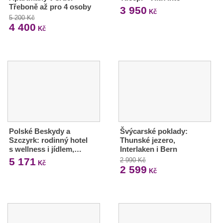
Třeboně až pro 4 osoby
3 950
Kč
5 200 Kč
4 400
Kč
Polské Beskydy a
Švýcarské poklady:
Szczyrk: rodinný hotel
Thunské jezero,
s wellness i jídlem,…
Interlaken i Bern
5 171
2 990 Kč
Kč
2 599
Kč