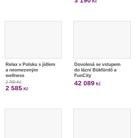
3 190
Kč
Relax v Polsku s jídlem
Dovolená se vstupem
a neomezeným
do lázní Bükfürdő a
wellness
FunCity
42 089
2 700 Kč
Kč
2 585
Kč