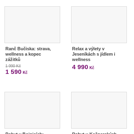
Ranč Bučiska: strava,
Relax a výlety v
wellness a kopec
Jeseníkách s jídlem i
zážitků
wellness
4 990
1 990 Kč
Kč
1 590
Kč