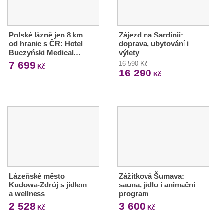
Polské lázně jen 8 km
Zájezd na Sardinii:
od hranic s ČR: Hotel
doprava, ubytování i
Buczyński Medical…
výlety
7 699
16 590 Kč
Kč
16 290
Kč
Lázeňské město
Zážitková Šumava:
Kudowa-Zdrój s jídlem
sauna, jídlo i animační
a wellness
program
2 528
3 600
Kč
Kč