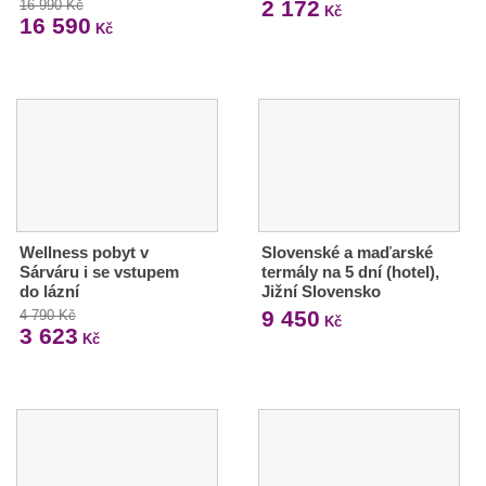
2 172
16 990 Kč
Kč
16 590
Kč
Wellness pobyt v
Slovenské a maďarské
Sárváru i se vstupem
termály na 5 dní (hotel),
do lázní
Jižní Slovensko
9 450
4 790 Kč
Kč
3 623
Kč