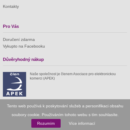
Kontakty
Pro Vás
Doručení zdarma
Vykupto na Facebooku
Důvěryhodný nákup
Naše společnost je členem Asociace pro elektronickou
komerci (APEK)
Tento web používá k poskytování služeb a personifikaci obsahu
Již od roku 2010
soubory cookie. Používáním tohoto webu s tím souhlasíte.
Rozumím
Více informací
59 tis.
1 511 mil.