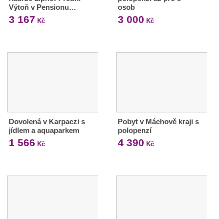
Výtoň v Pensionu…
osob
3 167
3 000
Kč
Kč
Dovolená v Karpaczi s
Pobyt v Máchově kraji s
jídlem a aquaparkem
polopenzí
1 566
4 390
Kč
Kč