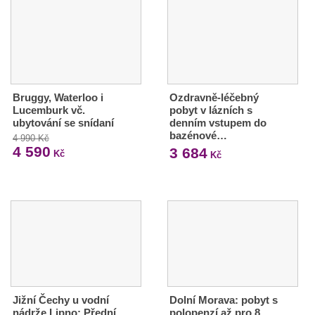
Bruggy, Waterloo i
Ozdravně-léčebný
Lucemburk vč.
pobyt v lázních s
ubytování se snídaní
denním vstupem do
bazénové…
4 990 Kč
4 590
3 684
Kč
Kč
Jižní Čechy u vodní
Dolní Morava: pobyt s
nádrže Lipno: Přední
polopenzí až pro 8