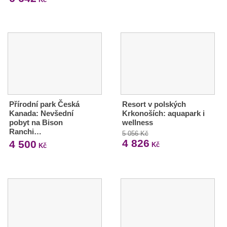
Přírodní park Česká
Resort v polských
Kanada: Nevšední
Krkonoších: aquapark i
pobyt na Bison
wellness
Ranchi…
5 056 Kč
4 826
4 500
Kč
Kč