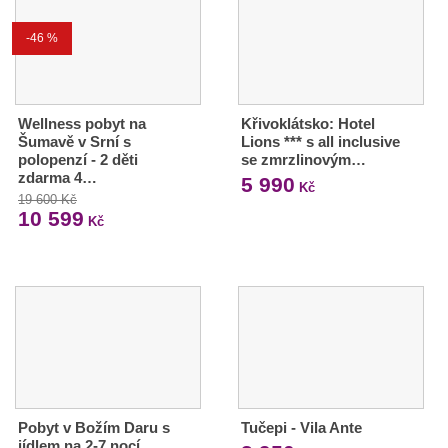
-46 %
Wellness pobyt na
Křivoklátsko: Hotel
Šumavě v Srní s
Lions *** s all inclusive
polopenzí - 2 děti
se zmrzlinovým…
zdarma 4…
5 990
Kč
19 600 Kč
10 599
Kč
Pobyt v Božím Daru s
Tučepi - Vila Ante
jídlem na 2-7 nocí