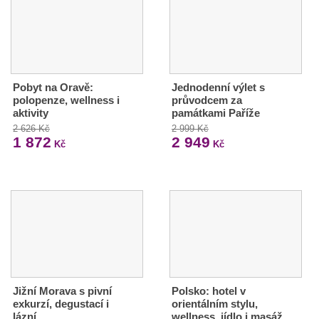
Pobyt na Oravě:
Jednodenní výlet s
polopenze, wellness i
průvodcem za
aktivity
památkami Paříže
2 626 Kč
2 999 Kč
1 872
2 949
Kč
Kč
Jižní Morava s pivní
Polsko: hotel v
exkurzí, degustací i
orientálním stylu,
lázní
wellness, jídlo i masáž