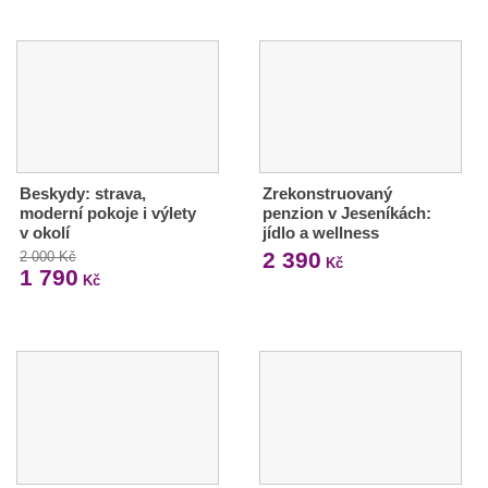
Beskydy: strava,
Zrekonstruovaný
moderní pokoje i výlety
penzion v Jeseníkách:
v okolí
jídlo a wellness
2 390
2 000 Kč
Kč
1 790
Kč