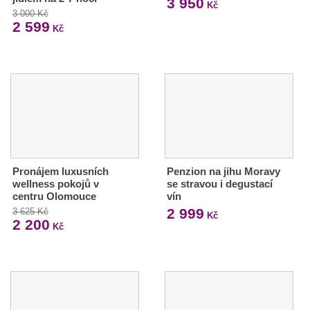
3 950
Kč
3 000 Kč
2 599
Kč
Pronájem luxusních
Penzion na jihu Moravy
wellness pokojů v
se stravou i degustací
centru Olomouce
vín
2 999
3 625 Kč
Kč
2 200
Kč