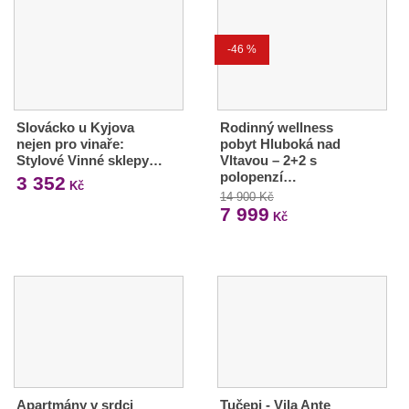
-46 %
Slovácko u Kyjova
Rodinný wellness
nejen pro vinaře:
pobyt Hluboká nad
Stylové Vinné sklepy…
Vltavou – 2+2 s
polopenzí…
3 352
Kč
14 900 Kč
7 999
Kč
Apartmány v srdci
Tučepi - Vila Ante