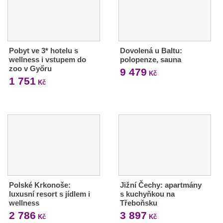
Pobyt ve 3* hotelu s
Dovolená u Baltu:
wellness i vstupem do
polopenze, sauna
zoo v Győru
9 479
Kč
1 751
Kč
Polské Krkonoše:
Jižní Čechy: apartmány
luxusní resort s jídlem i
s kuchyňkou na
wellness
Třeboňsku
2 786
3 897
Kč
Kč