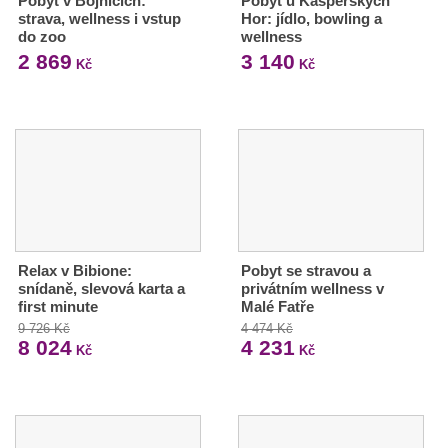
Pobyt v Bojnicích:
Pobyt u Kašperských
strava, wellness i vstup
Hor: jídlo, bowling a
do zoo
wellness
2 869
3 140
Kč
Kč
Relax v Bibione:
Pobyt se stravou a
snídaně, slevová karta a
privátním wellness v
first minute
Malé Fatře
9 726 Kč
4 474 Kč
8 024
4 231
Kč
Kč