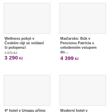
Wellness pobyt v
Maďarsko: Bük v
Českém ráji se snídaní
Penzionu Patrícia s
či polopenzí
celodenním vstupem
do…
3 870 Kč
3 290
4 399
Kč
Kč
4* hotel v Umagu přímo
Moderní hotel v