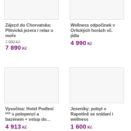
Zájezd do Chorvatska:
Wellness odpočinek v
Plitvická jezera i relax u
Orlických horách vč.
moře
jídla
4 990
7 990 Kč
Kč
7 890
Kč
Vysočina: Hotel Podlesí
Jeseníky: pobyt v
*** s polopenzí a
Rapotíně se snídaní i
bazénem + vstup do…
wellness
4 913
1 600
Kč
Kč