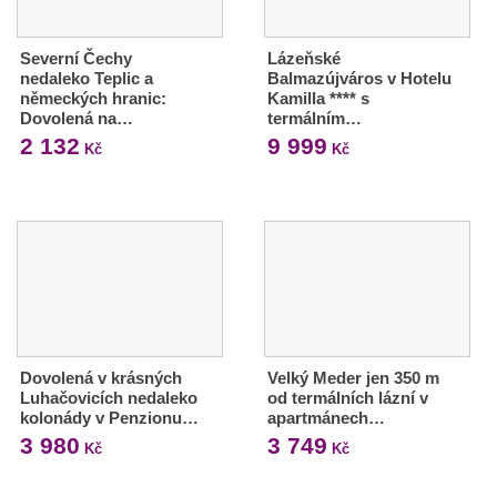
Severní Čechy
Lázeňské
nedaleko Teplic a
Balmazújváros v Hotelu
německých hranic:
Kamilla **** s
Dovolená na…
termálním…
2 132
9 999
Kč
Kč
Dovolená v krásných
Velký Meder jen 350 m
Luhačovicích nedaleko
od termálních lázní v
kolonády v Penzionu…
apartmánech…
3 980
3 749
Kč
Kč