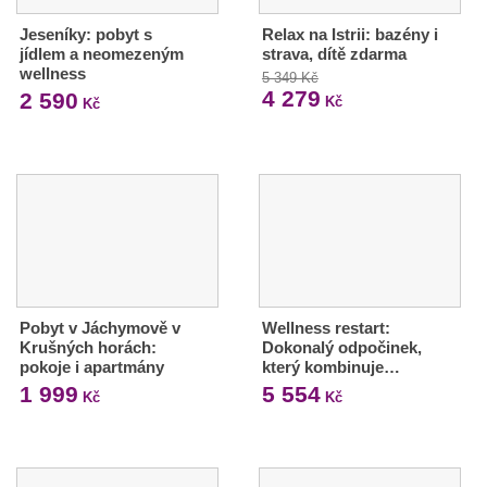
Jeseníky: pobyt s
Relax na Istrii: bazény i
jídlem a neomezeným
strava, dítě zdarma
wellness
5 349 Kč
4 279
2 590
Kč
Kč
Pobyt v Jáchymově v
Wellness restart:
Krušných horách:
Dokonalý odpočinek,
pokoje i apartmány
který kombinuje…
1 999
5 554
Kč
Kč