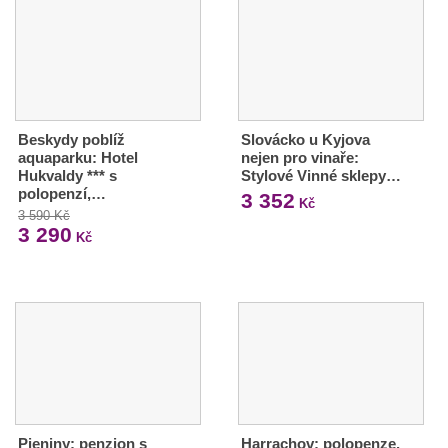
Beskydy poblíž
Slovácko u Kyjova
aquaparku: Hotel
nejen pro vinaře:
Hukvaldy *** s
Stylové Vinné sklepy…
polopenzí,…
3 352
Kč
3 590 Kč
3 290
Kč
Pieniny: penzion s
Harrachov: polopenze,