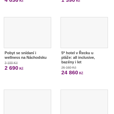
Kč
Kč
Pobyt se snídaní i
5* hotel v Řecku u
wellness na Náchodsku
pláže: all inclusive,
bazény i let
3 100 Kč
2 690
26 160 Kč
Kč
24 860
Kč