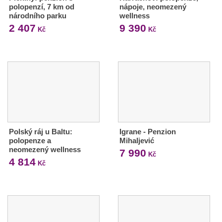
polopenzí, 7 km od
nápoje, neomezený
národního parku
wellness
2 407
9 390
Kč
Kč
Polský ráj u Baltu:
Igrane - Penzion
polopenze a
Mihaljević
neomezený wellness
7 990
Kč
4 814
Kč