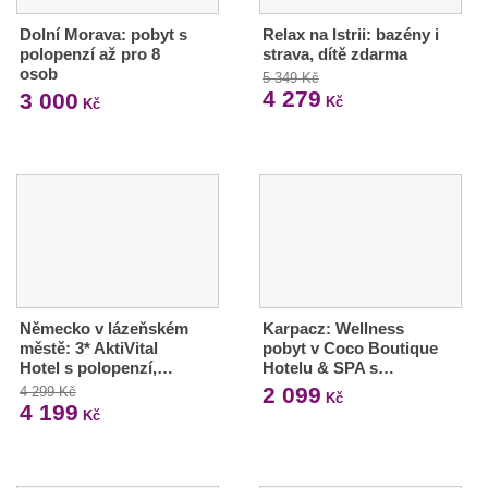
Dolní Morava: pobyt s
Relax na Istrii: bazény i
polopenzí až pro 8
strava, dítě zdarma
osob
5 349 Kč
4 279
3 000
Kč
Kč
Německo v lázeňském
Karpacz: Wellness
městě: 3* AktiVital
pobyt v Coco Boutique
Hotel s polopenzí,…
Hotelu & SPA s…
2 099
4 299 Kč
Kč
4 199
Kč