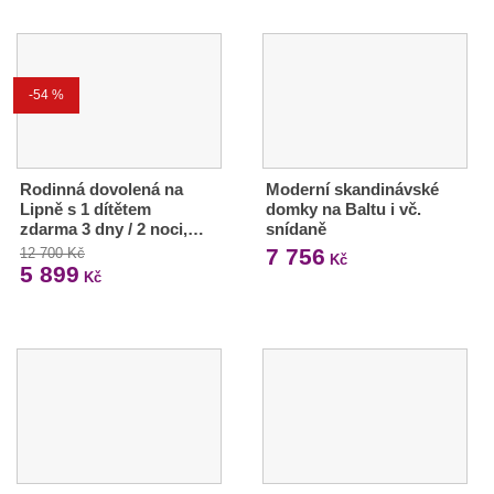
-54 %
Rodinná dovolená na
Moderní skandinávské
Lipně s 1 dítětem
domky na Baltu i vč.
zdarma 3 dny / 2 noci,…
snídaně
7 756
12 700 Kč
Kč
5 899
Kč