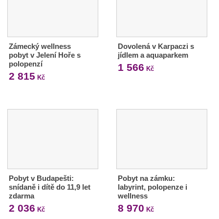
Zámecký wellness
Dovolená v Karpaczi s
pobyt v Jelení Hoře s
jídlem a aquaparkem
polopenzí
1 566
Kč
2 815
Kč
Pobyt v Budapešti:
Pobyt na zámku:
snídaně i dítě do 11,9 let
labyrint, polopenze i
zdarma
wellness
2 036
8 970
Kč
Kč