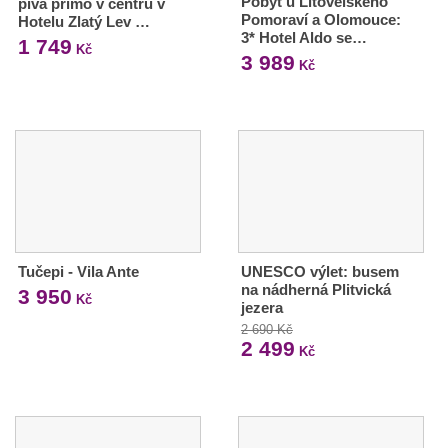
Pobyt u Litovelského
piva přímo v centru v
Pomoraví a Olomouce:
Hotelu Zlatý Lev …
3* Hotel Aldo se…
1 749
Kč
3 989
Kč
Tučepi - Vila Ante
UNESCO výlet: busem
na nádherná Plitvická
3 950
Kč
jezera
2 690 Kč
2 499
Kč