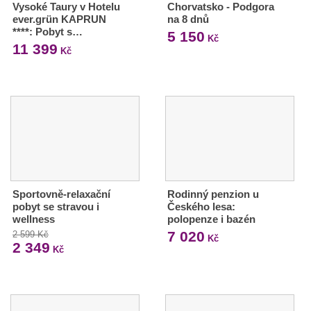
Vysoké Taury v Hotelu
Chorvatsko - Podgora
ever.grün KAPRUN
na 8 dnů
****: Pobyt s…
5 150
Kč
11 399
Kč
Sportovně-relaxační
Rodinný penzion u
pobyt se stravou i
Českého lesa:
wellness
polopenze i bazén
7 020
2 599 Kč
Kč
2 349
Kč