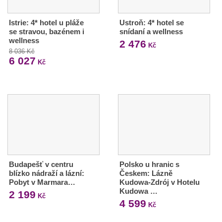
Istrie: 4* hotel u pláže
Ustroň: 4* hotel se
se stravou, bazénem i
snídaní a wellness
wellness
2 476
Kč
8 036 Kč
6 027
Kč
Budapešť v centru
Polsko u hranic s
blízko nádraží a lázní:
Českem: Lázně
Pobyt v Marmara…
Kudowa-Zdrój v Hotelu
Kudowa …
2 199
Kč
4 599
Kč