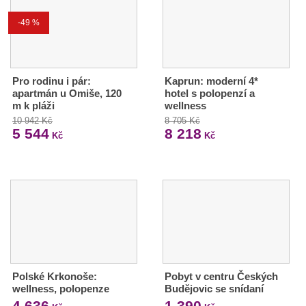
-49 %
Pro rodinu i pár:
Kaprun: moderní 4*
apartmán u Omiše, 120
hotel s polopenzí a
m k pláži
wellness
10 942 Kč
8 705 Kč
5 544
8 218
Kč
Kč
Polské Krkonoše:
Pobyt v centru Českých
wellness, polopenze
Budějovic se snídaní
4 636
1 390