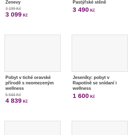
Ženevy
Pastýřské stěně
3 490
3 199 Kč
Kč
3 099
Kč
Pobyt v tiché oravské
Jeseníky: pobyt v
přírodě s neomezeným
Rapotíně se snídaní i
wellness
wellness
1 600
5 544 Kč
Kč
4 839
Kč