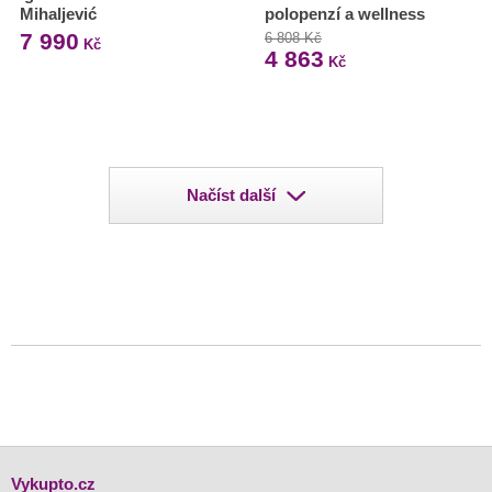
Mihaljević
polopenzí a wellness
7 990
6 808 Kč
Kč
4 863
Kč
Načíst další
Vykupto.cz