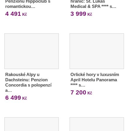
Penzionu Hippoclub s
hranic: St. Lukas
romantickou…
Medical & SPA **** s…
4 491
3 999
Kč
Kč
Rakouské Alpy u
Orlické hory v luxusním
Dachsteinu: Penzion
April Hotelu Panorama
Concordia s polopenzí
**** s…
a…
7 200
Kč
6 499
Kč