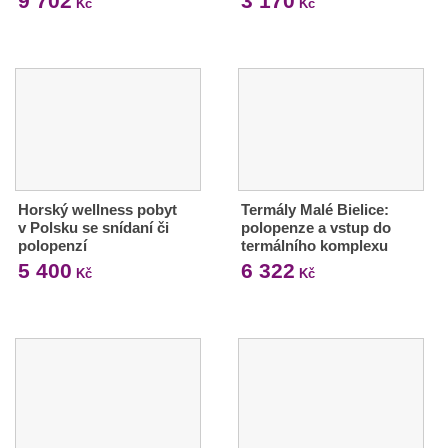
9 702
3 170
Kč
Kč
Horský wellness pobyt
Termály Malé Bielice:
v Polsku se snídaní či
polopenze a vstup do
polopenzí
termálního komplexu
5 400
6 322
Kč
Kč