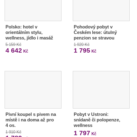
Polsko: hotel v
Pohodový pobyt v
orientálním stylu,
Českém lese: útulný
wellness, jídlo i masáž
penzion se stravou
5 159 Kč
1 920 Kč
4 642
1 795
Kč
Kč
Pivní koupel s pivem na
Pobyt v Ustroni:
místě i na doma až pro
snídaně či polopenze,
4 os.
wellness
1 797
1 910 Kč
Kč