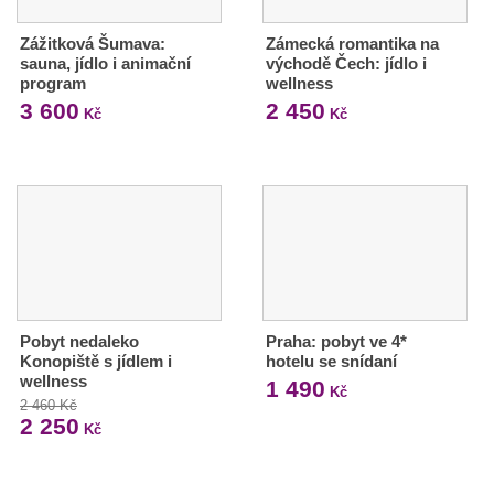
Zážitková Šumava:
Zámecká romantika na
sauna, jídlo i animační
východě Čech: jídlo i
program
wellness
3 600
2 450
Kč
Kč
Pobyt nedaleko
Praha: pobyt ve 4*
Konopiště s jídlem i
hotelu se snídaní
wellness
1 490
Kč
2 460 Kč
2 250
Kč