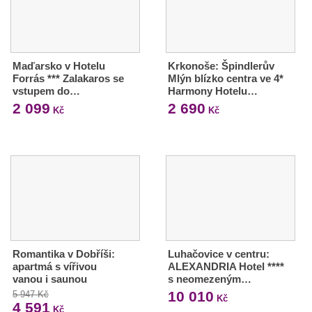
Maďarsko v Hotelu
Krkonoše: Špindlerův
Forrás *** Zalakaros se
Mlýn blízko centra ve 4*
vstupem do…
Harmony Hotelu…
2 099
2 690
Kč
Kč
Romantika v Dobříši:
Luhačovice v centru:
apartmá s vířivou
ALEXANDRIA Hotel ****
vanou i saunou
s neomezeným…
10 010
5 947 Kč
Kč
4 591
Kč