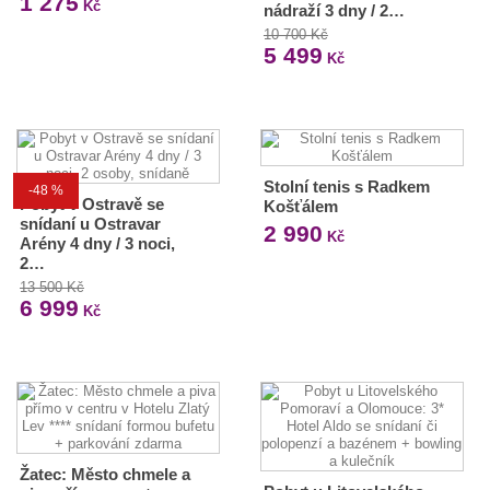
1 275
Kč
nádraží 3 dny / 2…
10 700 Kč
5 499
Kč
Stolní tenis s Radkem
-48 %
Pobyt v Ostravě se
Košťálem
snídaní u Ostravar
2 990
Kč
Arény 4 dny / 3 noci,
2…
13 500 Kč
6 999
Kč
Žatec: Město chmele a