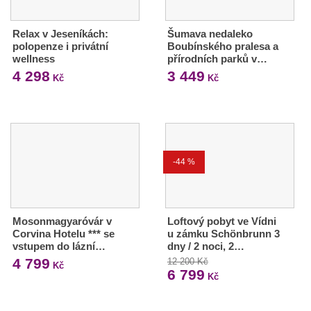
Relax v Jeseníkách:
Šumava nedaleko
polopenze i privátní
Boubínského pralesa a
wellness
přírodních parků v…
4 298
3 449
Kč
Kč
-44 %
Mosonmagyaróvár v
Loftový pobyt ve Vídni
Corvina Hotelu *** se
u zámku Schönbrunn 3
vstupem do lázní…
dny / 2 noci, 2…
4 799
12 200 Kč
Kč
6 799
Kč