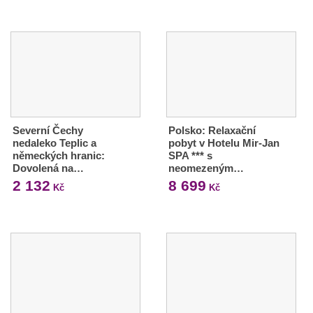
Severní Čechy
Polsko: Relaxační
nedaleko Teplic a
pobyt v Hotelu Mir-Jan
německých hranic:
SPA *** s
Dovolená na…
neomezeným…
2 132
8 699
Kč
Kč