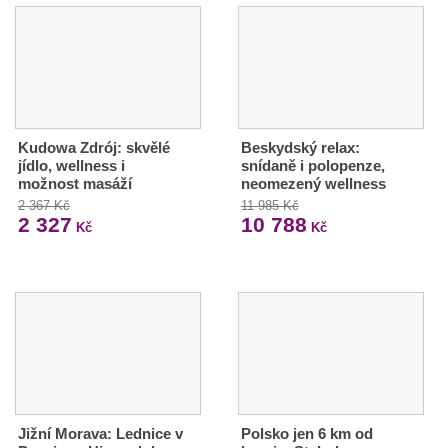
Kudowa Zdrój: skvělé
Beskydský relax:
jídlo, wellness i
snídaně i polopenze,
možnost masáží
neomezený wellness
2 367 Kč
11 985 Kč
2 327
10 788
Kč
Kč
Jižní Morava: Lednice v
Polsko jen 6 km od