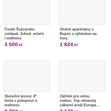
České Švýcarsko:
Útulné apartmány u
snídaně, 3chod. večeře
Bojnic s výhledem na
i wellness
hory
3 500
1 824
Kč
Kč
Sluneční jezera: 4*
Zážitek pro celou
hotel s polopenzí a
rodinu: Top německý
wellness
zábavní areál Europa…