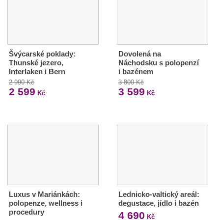
Švýcarské poklady:
Dovolená na
Thunské jezero,
Náchodsku s polopenzí
Interlaken i Bern
i bazénem
2 990 Kč
3 800 Kč
2 599
3 599
Kč
Kč
Luxus v Mariánkách:
Lednicko-valtický areál:
polopenze, wellness i
degustace, jídlo i bazén
procedury
4 690
Kč