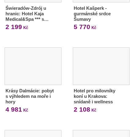
Świeradów-Zdrój u
Hotel Kašperk -
hranic: Hotel Kaja
gurmánské srdce
Medical&Spa *** s…
Šumavy
2 199
5 770
Kč
Kč
Krásy Dalmácie: pobyt
Hotel pro milovníky
s výhledem na moře i
koní u Krakova:
hory
snídaně i wellness
4 981
2 108
Kč
Kč