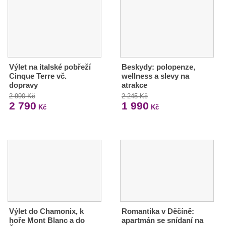
Výlet na italské pobřeží
Beskydy: polopenze,
Cinque Terre vč.
wellness a slevy na
dopravy
atrakce
2 990 Kč
2 245 Kč
2 790
1 990
Kč
Kč
Výlet do Chamonix, k
Romantika v Děčíně:
hoře Mont Blanc a do
apartmán se snídaní na