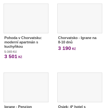
Pohoda v Chorvatsku:
Chorvatsko - Igrane na
moderní apartmán s
8-10 dnů
kuchyňkou
3 190
Kč
5 349 Kč
3 501
Kč
Igrane - Penzion
Osiek: 4* hotel s