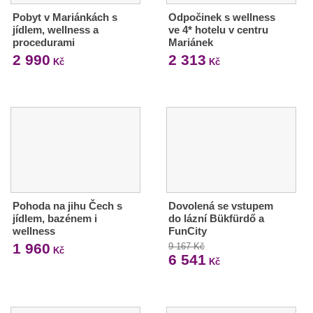
Pobyt v Mariánkách s
Odpočinek s wellness
jídlem, wellness a
ve 4* hotelu v centru
procedurami
Mariánek
2 990
2 313
Kč
Kč
Pohoda na jihu Čech s
Dovolená se vstupem
jídlem, bazénem i
do lázní Bükfürdő a
wellness
FunCity
1 960
9 167 Kč
Kč
6 541
Kč