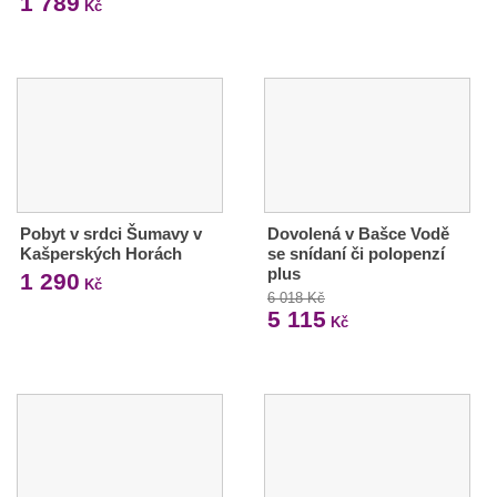
1 789
Kč
Pobyt v srdci Šumavy v
Dovolená v Bašce Vodě
Kašperských Horách
se snídaní či polopenzí
plus
1 290
Kč
6 018 Kč
5 115
Kč