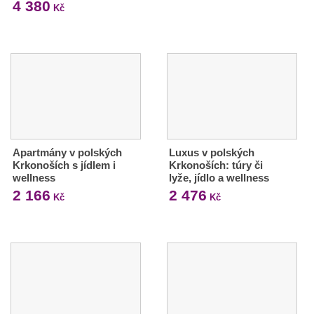
4 380
Kč
Apartmány v polských
Luxus v polských
Krkonoších s jídlem i
Krkonoších: túry či
wellness
lyže, jídlo a wellness
2 166
2 476
Kč
Kč