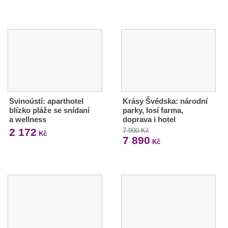
Svinoústí: aparthotel
Krásy Švédska: národní
blízko pláže se snídaní
parky, losí farma,
a wellness
doprava i hotel
2 172
7 990 Kč
Kč
7 890
Kč