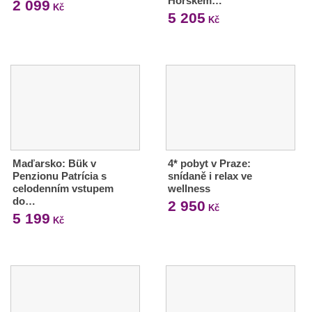
Horském…
2 099
Kč
5 205
Kč
Maďarsko: Bük v
4* pobyt v Praze:
Penzionu Patrícia s
snídaně i relax ve
celodenním vstupem
wellness
do…
2 950
Kč
5 199
Kč