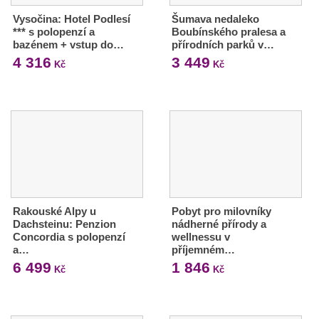
Vysočina: Hotel Podlesí
Šumava nedaleko
*** s polopenzí a
Boubínského pralesa a
bazénem + vstup do…
přírodních parků v…
4 316
3 449
Kč
Kč
Rakouské Alpy u
Pobyt pro milovníky
Dachsteinu: Penzion
nádherné přírody a
Concordia s polopenzí
wellnessu v
a…
příjemném…
6 499
1 846
Kč
Kč