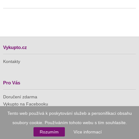
Vykupto.cz
Kontakty
Pro Vás
Doručení zdarma
Vykupto na Facebooku
Tento web používá k poskytování služeb a personifikaci obsahu
Důvěryhodný nákup
soubory cookie. Používáním tohoto webu s tím souhlasíte.
Rozumím
Více informací
Naše společnost je členem Asociace pro elektronickou
komerci (APEK)