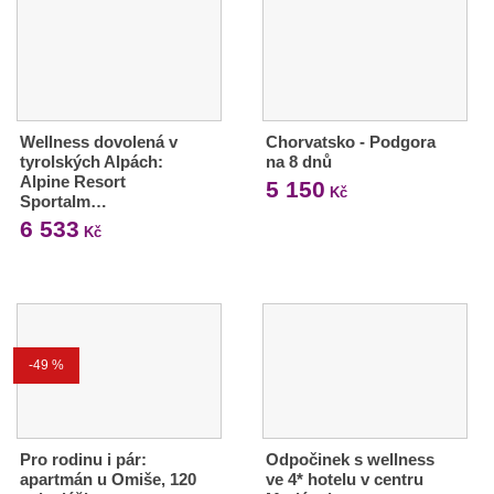
Wellness dovolená v
Chorvatsko - Podgora
tyrolských Alpách:
na 8 dnů
Alpine Resort
5 150
Kč
Sportalm…
6 533
Kč
-49 %
Pro rodinu i pár:
Odpočinek s wellness
apartmán u Omiše, 120
ve 4* hotelu v centru