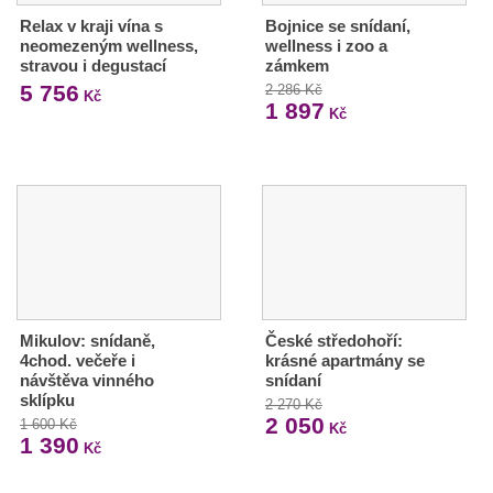
Relax v kraji vína s
Bojnice se snídaní,
neomezeným wellness,
wellness i zoo a
stravou i degustací
zámkem
5 756
2 286 Kč
Kč
1 897
Kč
Mikulov: snídaně,
České středohoří:
4chod. večeře i
krásné apartmány se
návštěva vinného
snídaní
sklípku
2 270 Kč
2 050
1 600 Kč
Kč
1 390
Kč