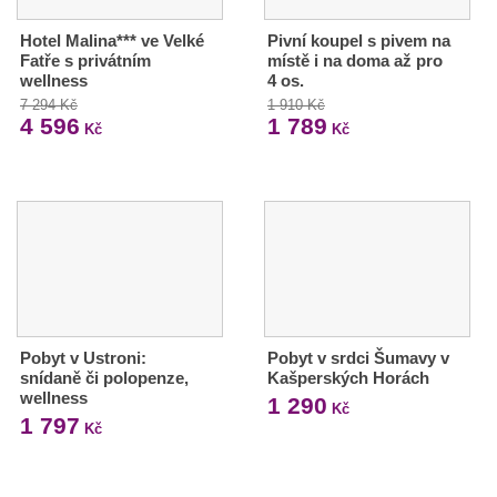
Hotel Malina*** ve Velké
Pivní koupel s pivem na
Fatře s privátním
místě i na doma až pro
wellness
4 os.
7 294 Kč
1 910 Kč
4 596
1 789
Kč
Kč
Pobyt v Ustroni:
Pobyt v srdci Šumavy v
snídaně či polopenze,
Kašperských Horách
wellness
1 290
Kč
1 797
Kč