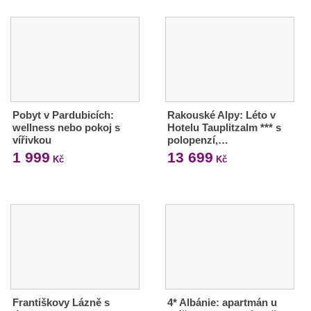
Pobyt v Pardubicích:
Rakouské Alpy: Léto v
wellness nebo pokoj s
Hotelu Tauplitzalm *** s
vířivkou
polopenzí,…
1 999
13 699
Kč
Kč
Františkovy Lázně s
4* Albánie: apartmán u