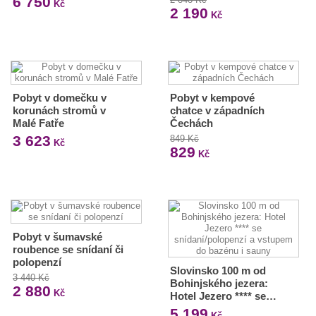
6 750
Kč
2 190
Kč
Pobyt v domečku v
Pobyt v kempové
korunách stromů v
chatce v západních
Malé Fatře
Čechách
3 623
849 Kč
Kč
829
Kč
Pobyt v šumavské
roubence se snídaní či
polopenzí
Slovinsko 100 m od
3 440 Kč
Bohinjského jezera:
2 880
Kč
Hotel Jezero **** se…
5 199
Kč