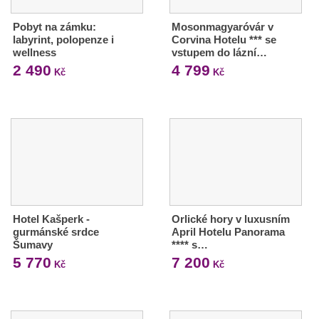
Pobyt na zámku:
Mosonmagyaróvár v
labyrint, polopenze i
Corvina Hotelu *** se
wellness
vstupem do lázní…
2 490
4 799
Kč
Kč
Hotel Kašperk -
Orlické hory v luxusním
gurmánské srdce
April Hotelu Panorama
Šumavy
**** s…
5 770
7 200
Kč
Kč