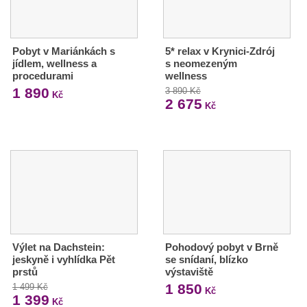
Pobyt v Mariánkách s
5* relax v Krynici-Zdrój
jídlem, wellness a
s neomezeným
procedurami
wellness
1 890
3 890 Kč
Kč
2 675
Kč
Výlet na Dachstein:
Pohodový pobyt v Brně
jeskyně i vyhlídka Pět
se snídaní, blízko
prstů
výstaviště
1 850
1 499 Kč
Kč
1 399
Kč