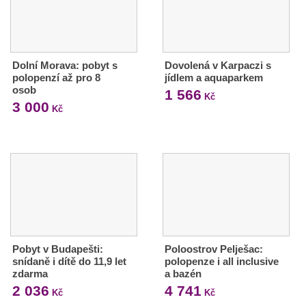
Dolní Morava: pobyt s
Dovolená v Karpaczi s
polopenzí až pro 8
jídlem a aquaparkem
osob
1 566
Kč
3 000
Kč
Pobyt v Budapešti:
Poloostrov Pelješac:
snídaně i dítě do 11,9 let
polopenze i all inclusive
zdarma
a bazén
2 036
4 741
Kč
Kč