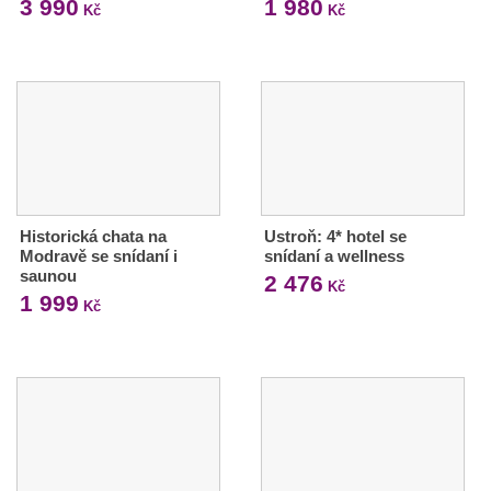
3 990
1 980
Kč
Kč
Historická chata na
Ustroň: 4* hotel se
Modravě se snídaní i
snídaní a wellness
saunou
2 476
Kč
1 999
Kč