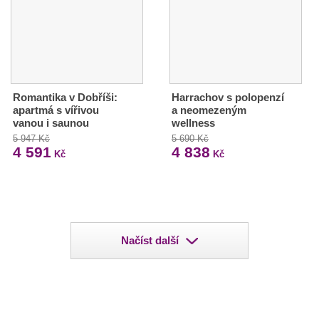
Romantika v Dobříši:
Harrachov s polopenzí
apartmá s vířivou
a neomezeným
vanou i saunou
wellness
5 947 Kč
5 690 Kč
4 591
4 838
Kč
Kč
Načíst další