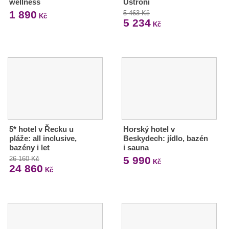
wellness
Ustroni
1 890
5 463 Kč
Kč
5 234
Kč
5* hotel v Řecku u
Horský hotel v
pláže: all inclusive,
Beskydech: jídlo, bazén
bazény i let
i sauna
5 990
26 160 Kč
Kč
24 860
Kč