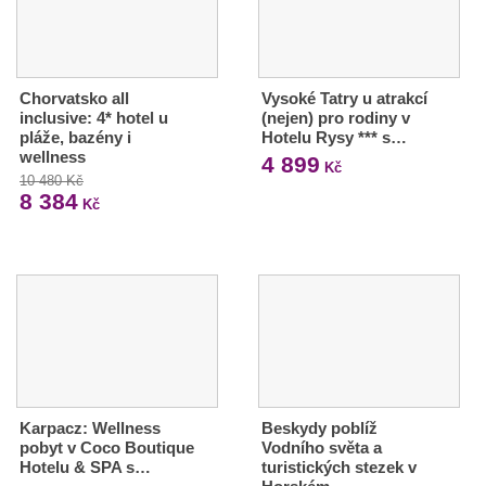
Chorvatsko all
Vysoké Tatry u atrakcí
inclusive: 4* hotel u
(nejen) pro rodiny v
pláže, bazény i
Hotelu Rysy *** s…
wellness
4 899
Kč
10 480 Kč
8 384
Kč
Karpacz: Wellness
Beskydy poblíž
pobyt v Coco Boutique
Vodního světa a
Hotelu & SPA s…
turistických stezek v