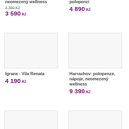
neomezený wellness
polopenzí
4 890
4 380 Kč
Kč
3 590
Kč
Igrane - Vila Renata
Harrachov: polopenze,
nápoje, neomezený
4 190
Kč
wellness
9 390
Kč