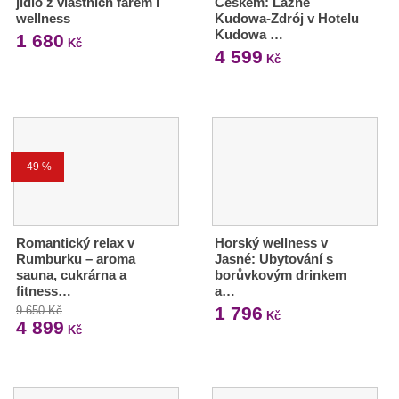
jídlo z vlastních farem i
Českem: Lázně
wellness
Kudowa-Zdrój v Hotelu
Kudowa …
1 680
Kč
4 599
Kč
-49 %
Romantický relax v
Horský wellness v
Rumburku – aroma
Jasné: Ubytování s
sauna, cukrárna a
borůvkovým drinkem
fitness…
a…
1 796
9 650 Kč
Kč
4 899
Kč