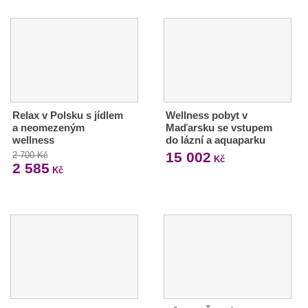
Relax v Polsku s jídlem
Wellness pobyt v
a neomezeným
Maďarsku se vstupem
wellness
do lázní a aquaparku
15 002
2 700 Kč
Kč
2 585
Kč