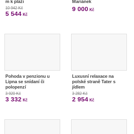
m k pláži
Mariánek
9 000
10 942 Kč
Kč
5 544
Kč
Pohoda v penzionu u
Luxusní relaxace na
Lipna se snídaní či
polské straně Tater s
polopenzí
jídlem
3 920 Kč
3 282 Kč
3 332
2 954
Kč
Kč