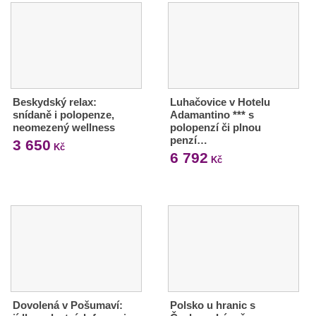
Beskydský relax:
Luhačovice v Hotelu
snídaně i polopenze,
Adamantino *** s
neomezený wellness
polopenzí či plnou
penzí…
3 650
Kč
6 792
Kč
Dovolená v Pošumaví:
Polsko u hranic s