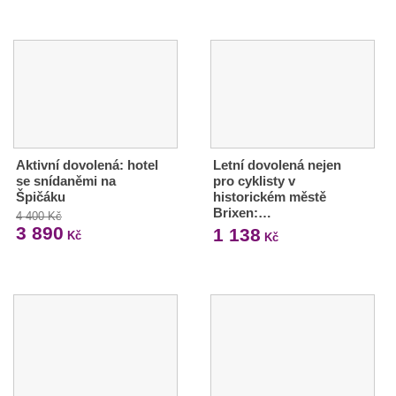
Aktivní dovolená: hotel
Letní dovolená nejen
se snídaněmi na
pro cyklisty v
Špičáku
historickém městě
Brixen:…
4 400 Kč
3 890
1 138
Kč
Kč