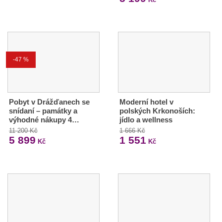
-47 %
Pobyt v Drážďanech se
Moderní hotel v
snídaní – památky a
polských Krkonoších:
výhodné nákupy 4…
jídlo a wellness
11 200 Kč
1 666 Kč
5 899
1 551
Kč
Kč