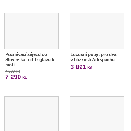
Poznávací zájezd do
Luxusní pobyt pro dva
Slovinska: od Triglavu k
v blízkosti Adršpachu
moři
3 891
Kč
7 590 Kč
7 290
Kč