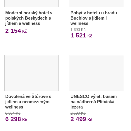
Moderní horský hotel v
Pobyt v hotelu u hradu
polských Beskydech s
Buchlov s jídlem i
jídlem a wellness
wellness
2 154
1 690 Kč
Kč
1 521
Kč
Dovolená ve Štúrově s
UNESCO výlet: busem
jídlem a neomezeným
na nádherná Plitvická
wellness
jezera
6 954 Kč
2 690 Kč
6 298
2 499
Kč
Kč