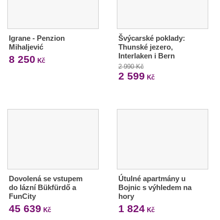
Igrane - Penzion
Švýcarské poklady:
Mihaljević
Thunské jezero,
Interlaken i Bern
8 250
Kč
2 990 Kč
2 599
Kč
Dovolená se vstupem
Útulné apartmány u
do lázní Bükfürdő a
Bojnic s výhledem na
FunCity
hory
45 639
1 824
Kč
Kč