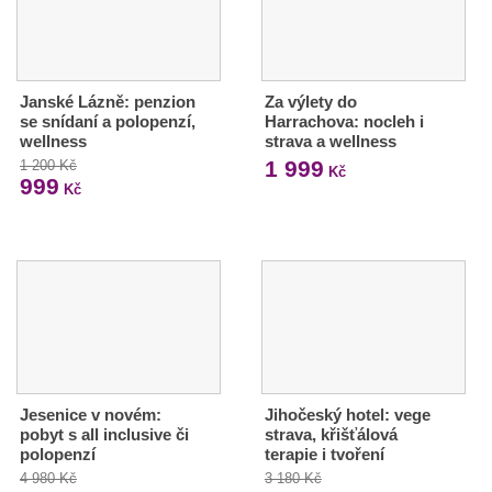
Janské Lázně: penzion
Za výlety do
se snídaní a polopenzí,
Harrachova: nocleh i
wellness
strava a wellness
1 999
1 200 Kč
Kč
999
Kč
Jesenice v novém:
Jihočeský hotel: vege
pobyt s all inclusive či
strava, křišťálová
polopenzí
terapie i tvoření
4 980 Kč
3 180 Kč