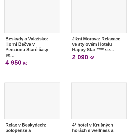
Beskydy a Valašsko:
Jižní Morava: Relaxace
Horní Bečva v
ve stylovém Hotelu
Penzionu Staré časy
Happy Star **** se…
se…
2 090
Kč
4 950
Kč
Relax v Beskydech:
4* hotel v Krušných
polopenze a
horách s wellness a