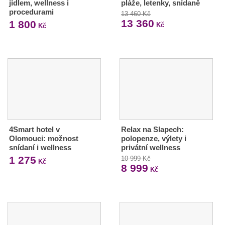
jídlem, wellness i
pláže, letenky, snídaně
procedurami
13 460 Kč
13 360
1 800
Kč
Kč
4Smart hotel v
Relax na Slapech:
Olomouci: možnost
polopenze, výlety i
snídaní i wellness
privátní wellness
1 275
10 999 Kč
Kč
8 999
Kč