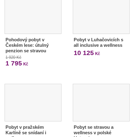
Pohodový pobyt v
Pobyt v Luhačovicích s
Českém lese: útulný
all inclusive a wellness
penzion se stravou
10 125
Kč
1 920 Kč
1 795
Kč
Pobyt v pražském
Pobyt se stravou a
Karlíně se snídaní i
wellness v polské