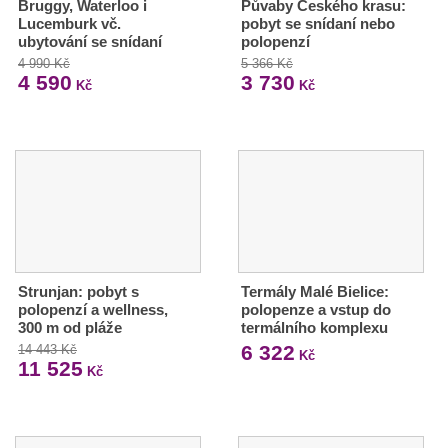
Bruggy, Waterloo i
Půvaby Českého krasu:
Lucemburk vč.
pobyt se snídaní nebo
ubytování se snídaní
polopenzí
4 990 Kč
5 366 Kč
4 590
3 730
Kč
Kč
Strunjan: pobyt s
Termály Malé Bielice:
polopenzí a wellness,
polopenze a vstup do
300 m od pláže
termálního komplexu
6 322
14 443 Kč
Kč
11 525
Kč