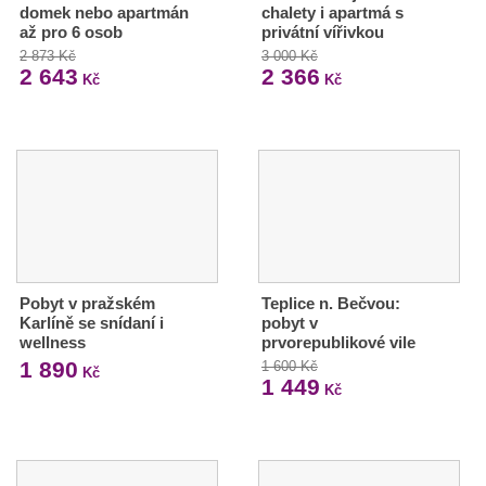
domek nebo apartmán
chalety i apartmá s
až pro 6 osob
privátní vířivkou
2 873 Kč
3 000 Kč
2 643
2 366
Kč
Kč
Pobyt v pražském
Teplice n. Bečvou:
Karlíně se snídaní i
pobyt v
wellness
prvorepublikové vile
1 890
1 600 Kč
Kč
1 449
Kč