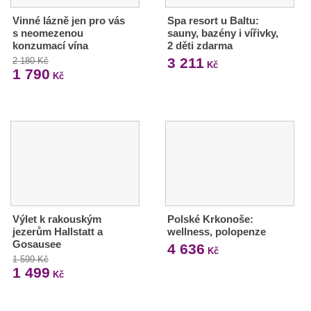
Vinné lázně jen pro vás
Spa resort u Baltu:
s neomezenou
sauny, bazény i vířivky,
konzumací vína
2 děti zdarma
3 211
2 180 Kč
Kč
1 790
Kč
Výlet k rakouským
Polské Krkonoše:
jezerům Hallstatt a
wellness, polopenze
Gosausee
4 636
Kč
1 599 Kč
1 499
Kč