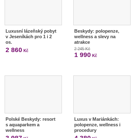
Luxusní lázeňský pobyt
Beskydy: polopenze,
v Jeseníkách pro 1 i 2
wellness a slevy na
os.
atrakce
2 860
2 245 Kč
Kč
1 990
Kč
Polské Beskydy: resort
Luxus v Mariánkách:
s aquaparkem a
polopenze, wellness i
wellness
procedury
3 987
4 380