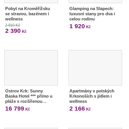
Pobyt na Kroměřížsku
Glamping na Slapech:
se stravou, bazénem i
luxusní stany pro dva i
wellness
celou rodinu
1 920
2 810 Kč
Kč
2 390
Kč
Ostrov Krk: Sunny
Apartmány v polských
Baska Hotel *** přímo u
Krkonoších s jídlem i
pláže s rozšířenou…
wellness
16 799
2 166
Kč
Kč