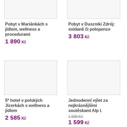
Pobyt v Mariánkách s
Pobyt v Duszniki Zdrój:
jídlem, wellness a
snídaně či polopenze
procedurami
3 803
Kč
1 890
Kč
5* hotel v polských
Jednodenní výlet za
Jizerkách s wellness a
nejkrásnějšími
jídlem
soutěskami Alp I.
2 585
1 699 Kč
Kč
1 599
Kč