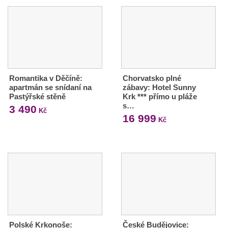
Romantika v Děčíně:
Chorvatsko plné
apartmán se snídaní na
zábavy: Hotel Sunny
Pastýřské stěně
Krk *** přímo u pláže
s…
3 490
Kč
16 999
Kč
Polské Krkonoše:
České Budějovice: