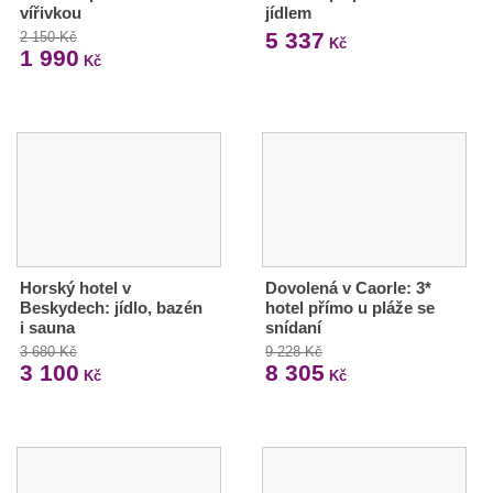
vířivkou
jídlem
5 337
2 150 Kč
Kč
1 990
Kč
Horský hotel v
Dovolená v Caorle: 3*
Beskydech: jídlo, bazén
hotel přímo u pláže se
i sauna
snídaní
3 680 Kč
9 228 Kč
3 100
8 305
Kč
Kč