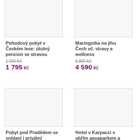
Pohodový pobyt v
Maringotka na jihu
Českém lese: útulný
Čech vč. stravy a
penzion se stravou
wellness
1 920 Kč
5 800 Kč
1 795
4 590
Kč
Kč
Pobyt pod Pradědem se
Hotel v Karpaczi s
snídaní i privátní
obřím aquaparkem a