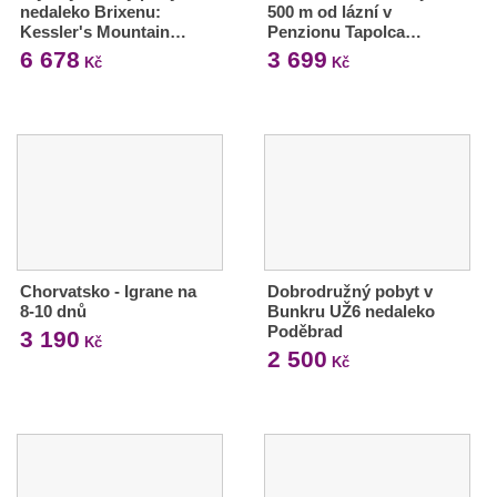
nedaleko Brixenu:
500 m od lázní v
Kessler's Mountain…
Penzionu Tapolca…
6 678
3 699
Kč
Kč
Chorvatsko - Igrane na
Dobrodružný pobyt v
8-10 dnů
Bunkru UŽ6 nedaleko
Poděbrad
3 190
Kč
2 500
Kč