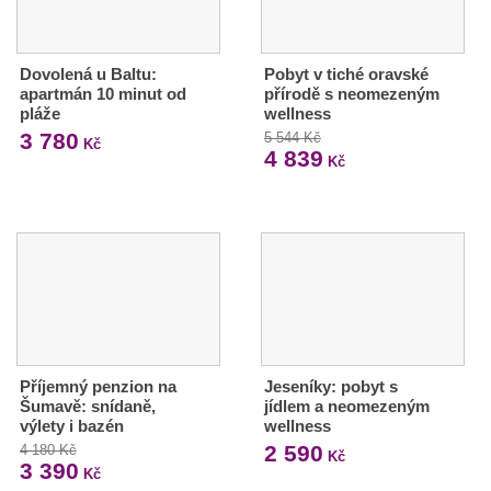
Dovolená u Baltu:
Pobyt v tiché oravské
apartmán 10 minut od
přírodě s neomezeným
pláže
wellness
3 780
5 544 Kč
Kč
4 839
Kč
Příjemný penzion na
Jeseníky: pobyt s
Šumavě: snídaně,
jídlem a neomezeným
výlety i bazén
wellness
2 590
4 180 Kč
Kč
3 390
Kč