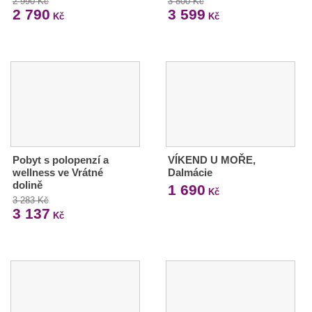
2 990 Kč
3 800 Kč
2 790
3 599
Kč
Kč
Pobyt s polopenzí a
VÍKEND U MOŘE,
wellness ve Vrátné
Dalmácie
dolině
1 690
Kč
3 283 Kč
3 137
Kč