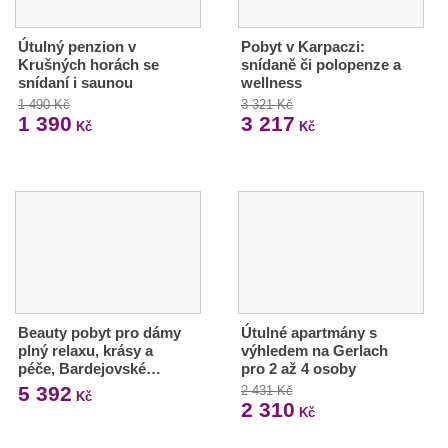
Útulný penzion v
Pobyt v Karpaczi:
Krušných horách se
snídaně či polopenze a
snídaní i saunou
wellness
1 490 Kč
3 321 Kč
1 390
3 217
Kč
Kč
Beauty pobyt pro dámy
Útulné apartmány s
plný relaxu, krásy a
výhledem na Gerlach
péče, Bardejovské…
pro 2 až 4 osoby
5 392
2 431 Kč
Kč
2 310
Kč