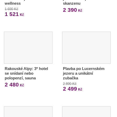
wellness
skanzenu
2 390
1 690 Kč
Kč
1 521
Kč
Rakouské Alpy: 3* hotel
Plavba po Lucernském
se snídaní nebo
jezeru a unikátní
polopenzí, sauna
zubačka
2 480
2 890 Kč
Kč
2 499
Kč