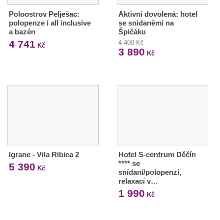
Poloostrov Pelješac:
Aktivní dovolená: hotel
polopenze i all inclusive
se snídaněmi na
a bazén
Špičáku
4 741
4 400 Kč
Kč
3 890
Kč
Igrane - Vila Ribica 2
Hotel S-centrum Děčín
**** se
5 390
Kč
snídaní/polopenzí,
relaxací v…
1 990
Kč