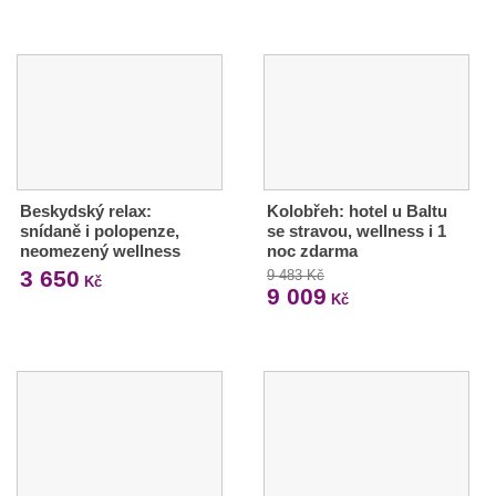
Beskydský relax:
Kolobřeh: hotel u Baltu
snídaně i polopenze,
se stravou, wellness i 1
neomezený wellness
noc zdarma
3 650
9 483 Kč
Kč
9 009
Kč