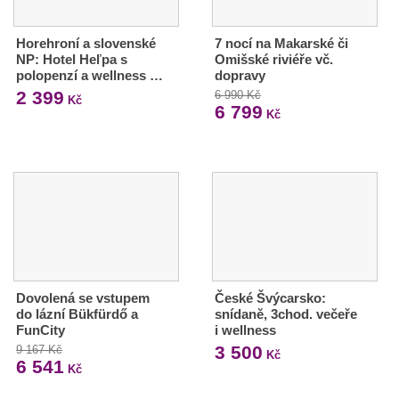
Horehroní a slovenské
7 nocí na Makarské či
NP: Hotel Heľpa s
Omišské riviéře vč.
polopenzí a wellness …
dopravy
2 399
6 990 Kč
Kč
6 799
Kč
Dovolená se vstupem
České Švýcarsko:
do lázní Bükfürdő a
snídaně, 3chod. večeře
FunCity
i wellness
3 500
9 167 Kč
Kč
6 541
Kč