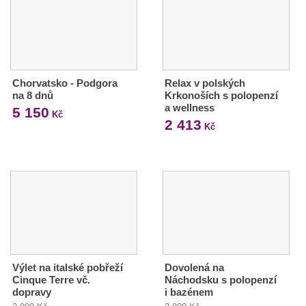
Chorvatsko - Podgora
Relax v polských
na 8 dnů
Krkonoších s polopenzí
a wellness
5 150
Kč
2 413
Kč
Výlet na italské pobřeží
Dovolená na
Cinque Terre vč.
Náchodsku s polopenzí
dopravy
i bazénem