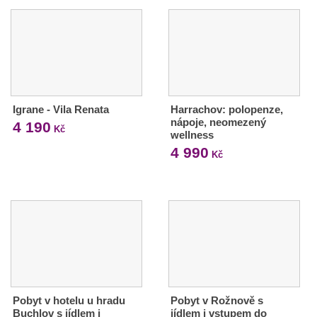
Igrane - Vila Renata
Harrachov: polopenze,
nápoje, neomezený
4 190
Kč
wellness
4 990
Kč
Pobyt v hotelu u hradu
Pobyt v Rožnově s
Buchlov s jídlem i
jídlem i vstupem do