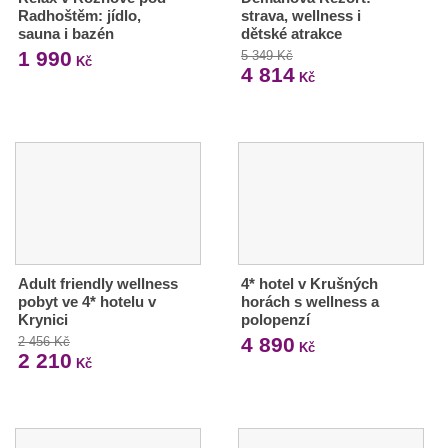
Radhoštěm: jídlo,
strava, wellness i
sauna i bazén
dětské atrakce
1 990
5 349 Kč
Kč
4 814
Kč
Adult friendly wellness
4* hotel v Krušných
pobyt ve 4* hotelu v
horách s wellness a
Krynici
polopenzí
4 890
2 456 Kč
Kč
2 210
Kč