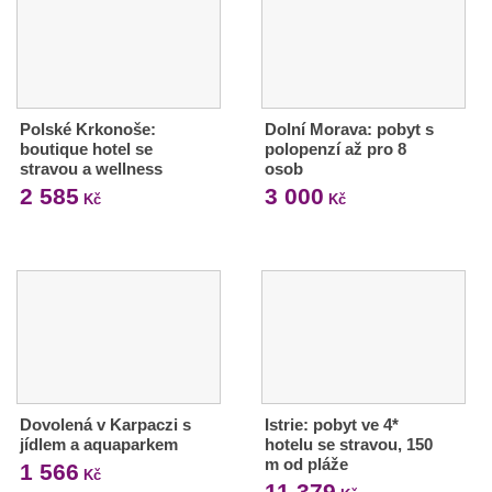
Polské Krkonoše:
Dolní Morava: pobyt s
boutique hotel se
polopenzí až pro 8
stravou a wellness
osob
2 585
3 000
Kč
Kč
Dovolená v Karpaczi s
Istrie: pobyt ve 4*
jídlem a aquaparkem
hotelu se stravou, 150
m od pláže
1 566
Kč
11 379