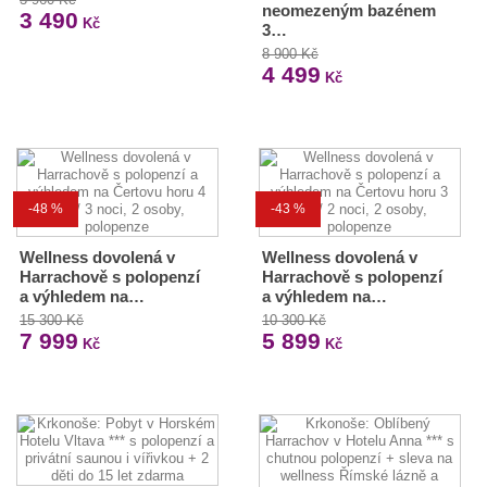
neomezeným bazénem
3 490
Kč
3…
8 900 Kč
4 499
Kč
-48 %
-43 %
Wellness dovolená v
Wellness dovolená v
Harrachově s polopenzí
Harrachově s polopenzí
a výhledem na…
a výhledem na…
15 300 Kč
10 300 Kč
7 999
5 899
Kč
Kč