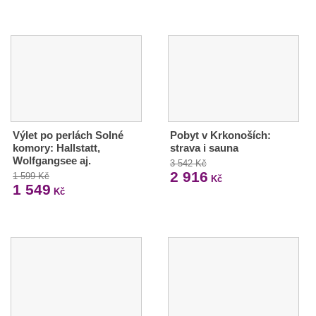
Výlet po perlách Solné
Pobyt v Krkonoších:
komory: Hallstatt,
strava i sauna
Wolfgangsee aj.
3 542 Kč
2 916
1 599 Kč
Kč
1 549
Kč