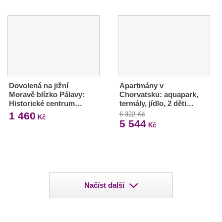
Dovolená na jižní
Apartmány v
Moravě blízko Pálavy:
Chorvatsku: aquapark,
Historické centrum…
termály, jídlo, 2 děti…
1 460
6 322 Kč
Kč
5 544
Kč
Načíst další