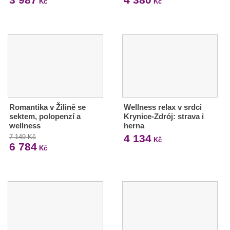
Kč
Kč
Romantika v Žilině se
Wellness relax v srdci
sektem, polopenzí a
Krynice-Zdrój: strava i
wellness
herna
4 134
7 149 Kč
Kč
6 784
Kč