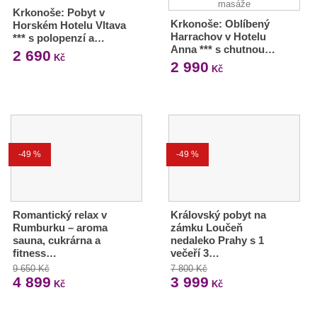
Krkonoše: Pobyt v
Krkonoše: Oblíbený
Horském Hotelu Vltava
Harrachov v Hotelu
*** s polopenzí a…
Anna *** s chutnou…
2 690
Kč
2 990
Kč
-49 %
-49 %
Romantický relax v
Královský pobyt na
Rumburku – aroma
zámku Loučeň
sauna, cukrárna a
nedaleko Prahy s 1
fitness…
večeří 3…
9 650 Kč
7 800 Kč
4 899
3 999
Kč
Kč