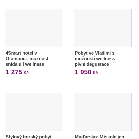
4Smart hotel v
Pobyt ve Vlašimi s
Olomouci: možnost
možností wellness i
snídaní i wellness
pivní degustace
1 275
1 950
Kč
Kč
Stylový horský pobyt
Maďarsko: Miskolc jen