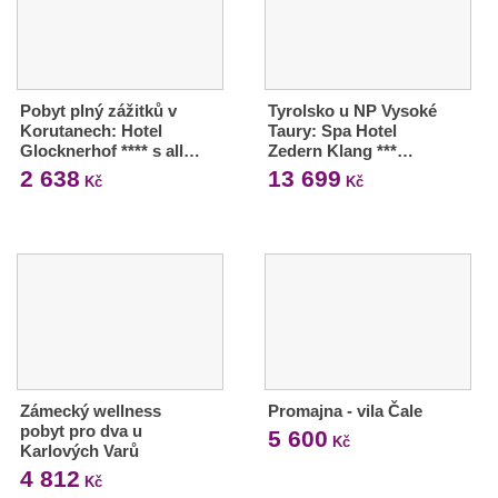
Pobyt plný zážitků v
Tyrolsko u NP Vysoké
Korutanech: Hotel
Taury: Spa Hotel
Glocknerhof **** s all…
Zedern Klang ***…
2 638
13 699
Kč
Kč
Zámecký wellness
Promajna - vila Čale
pobyt pro dva u
5 600
Kč
Karlových Varů
4 812
Kč