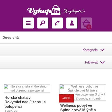
Košík
0
Dovolená
Kategorie
Filtrovat
Horská chata v
-49 %
Rokytnici nad Jizerou s
Wellness pobyt ve
polopenzí
Špindlerově Mlýně s
3 960 Kč