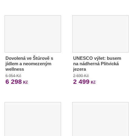
Dovolená ve Štúrově s
UNESCO výlet: busem
jídlem a neomezeným
na nádherná Plitvická
wellness
jezera
6 954 Kč
2 690 Kč
6 298
2 499
Kč
Kč