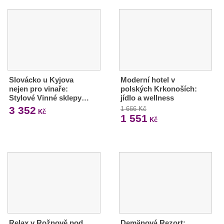
Slovácko u Kyjova
Moderní hotel v
nejen pro vinaře:
polských Krkonoších:
Stylové Vinné sklepy…
jídlo a wellness
3 352
1 666 Kč
Kč
1 551
Kč
Relax v Rožnově pod
Demänová Rezort: