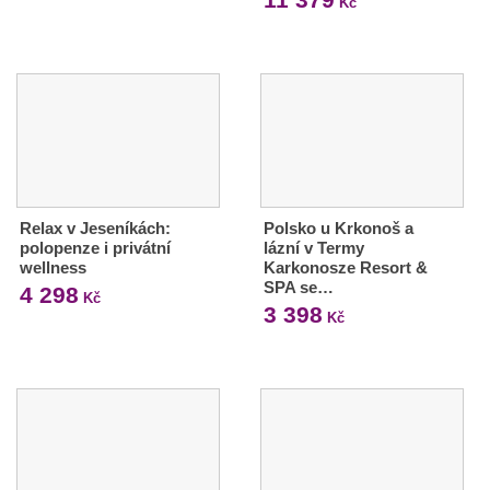
Kč
Relax v Jeseníkách:
Polsko u Krkonoš a
polopenze i privátní
lázní v Termy
wellness
Karkonosze Resort &
SPA se…
4 298
Kč
3 398
Kč