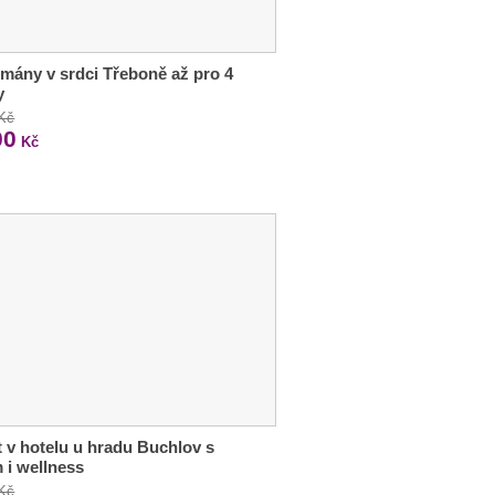
mány v srdci Třeboně až pro 4
y
 Kč
00
Kč
 v hotelu u hradu Buchlov s
m i wellness
 Kč