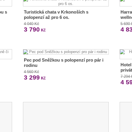
ou s
Turistická chata v Krkonoších s
Harr
polopenzí až pro 6 os.
welln
4 040 Kč
5 690
3 790
4 8
Kč
Pec pod Sněžkou s polopenzí pro pár i
Hotel
rodinu
privá
4 560 Kč
3 299
7 294
Kč
4 5