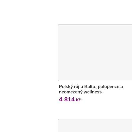
Polský ráj u Baltu: polopenze a
neomezený wellness
4 814
Kč