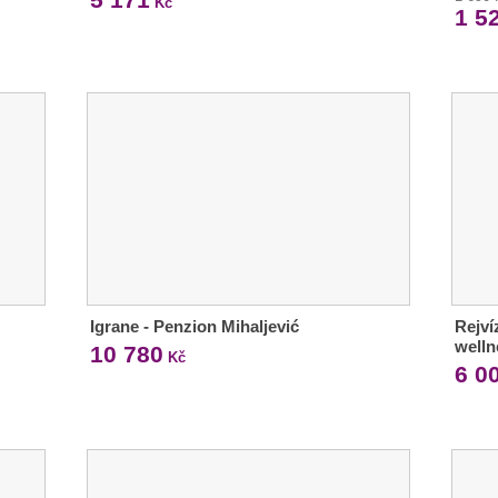
Kč
1 5
Igrane - Penzion Mihaljević
Rejví
welln
10 780
Kč
6 0