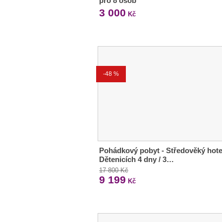
pro 8 osob
3 000
Kč
-48 %
Pohádkový pobyt - Středověký hote
Dětenicích 4 dny / 3…
17 800 Kč
9 199
Kč