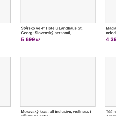
Štýrsko ve 4* Hotelu Landhaus St.
Maďar
Georg: Slovenský personál,…
celo
5 699
4 3
Kč
Moravský kras: all inclusive, wellness i
Těšín