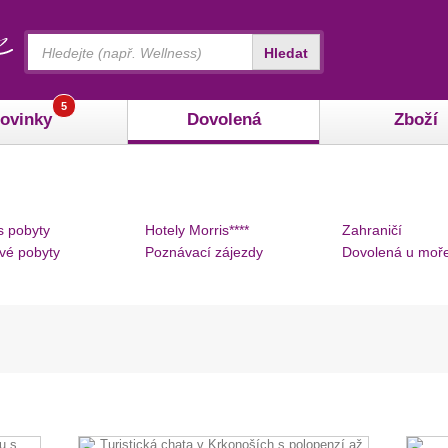
Vyhledávání
Hledat
5
ovinky
Dovolená
Zboží
s pobyty
Hotely Morris****
Zahraničí
vé pobyty
Poznávací zájezdy
Dovolená u moř