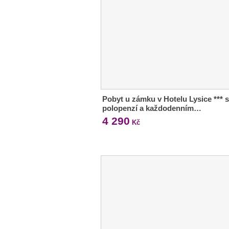
Pobyt u zámku v Hotelu Lysice *** s
polopenzí a každodenním…
4 290
Kč