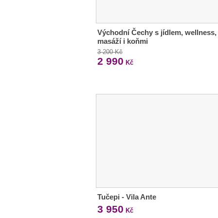
Východní Čechy s jídlem, wellness,
masáží i koňmi
3 200 Kč
2 990
Kč
Tučepi - Vila Ante
3 950
Kč