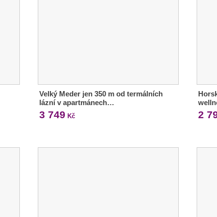
Velký Meder jen 350 m od termálních
Horsk
lázní v apartmánech…
welln
3 749
2 7
Kč