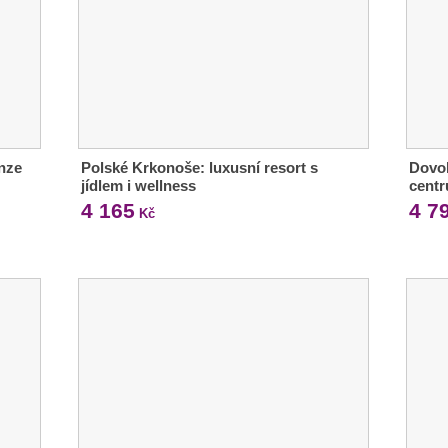
nze
Polské Krkonoše: luxusní resort s
Dovol
jídlem i wellness
cent
4 165
4 7
Kč