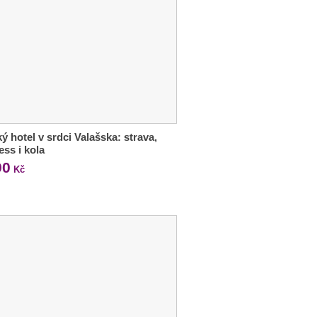
ý hotel v srdci Valašska: strava,
ess i kola
90
Kč