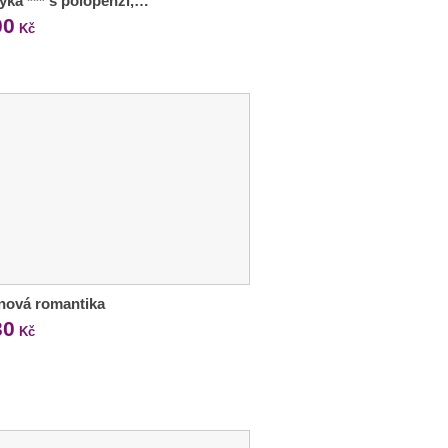
ka *** s polopenzí,…
00
Kč
nová romantika
30
Kč