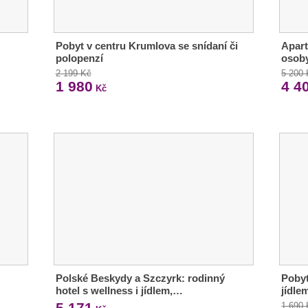
Pobyt v centru Krumlova se snídaní či
Apart
polopenzí
osob
2 199 Kč
5 200
1 980
4 4
Kč
Polské Beskydy a Szczyrk: rodinný
Pobyt
hotel s wellness i jídlem,…
jídle
5 171
1 690