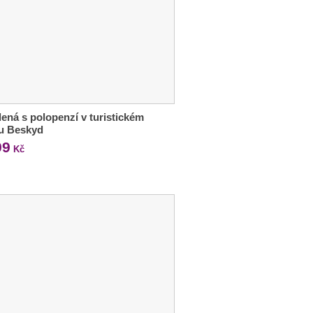
ená s polopenzí v turistickém
ru Beskyd
99
Kč