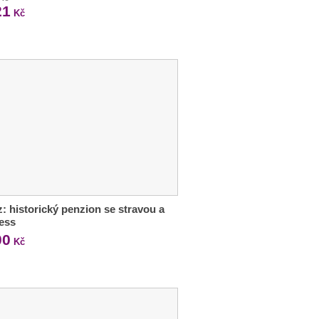
21
Kč
z: historický penzion se stravou a
ess
00
Kč