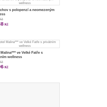
achov s polopenzí a neomezeným
ess
 Kč
38
Kč
 Malina*** ve Velké Fatře s
tním wellness
 Kč
96
Kč