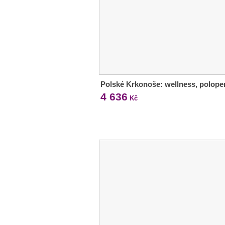
Polské Krkonoše: wellness, polope
4 636
Kč