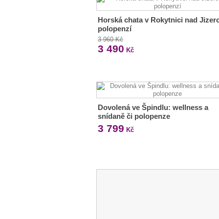
Horská chata v Rokytnici nad Jizer
polopenzí
3 960 Kč
3 490
Kč
Dovolená ve Špindlu: wellness a
snídaně či polopenze
3 799
Kč