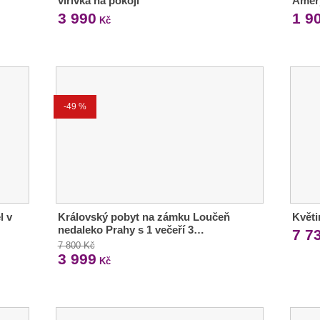
vířivka na pokoji
Amery
3 990
1 9
Kč
-49 %
l v
Královský pobyt na zámku Loučeň
Květi
nedaleko Prahy s 1 večeří 3…
7 7
7 800 Kč
3 999
Kč