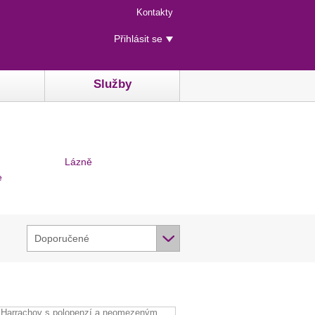
Menu
Kontakty
rychlého
Uživatelské
přístupu
Přihlásit se
menu
Služby
Lázně
e
Doporučené