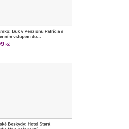
sko: Bük v Penzionu Patrícia s
denním vstupem do…
99
Kč
ské Beskydy: Hotel Stará