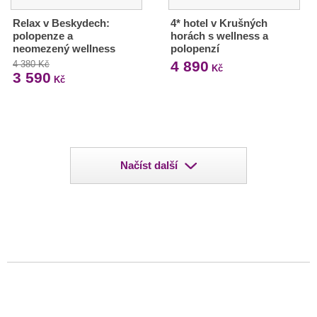
Relax v Beskydech:
4* hotel v Krušných
polopenze a
horách s wellness a
neomezený wellness
polopenzí
4 890
4 380 Kč
Kč
3 590
Kč
Načíst další