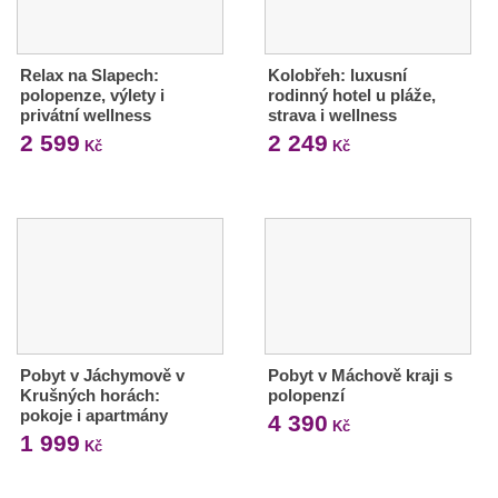
Relax na Slapech:
Kolobřeh: luxusní
polopenze, výlety i
rodinný hotel u pláže,
privátní wellness
strava i wellness
2 599
2 249
Kč
Kč
Pobyt v Jáchymově v
Pobyt v Máchově kraji s
Krušných horách:
polopenzí
pokoje i apartmány
4 390
Kč
1 999
Kč