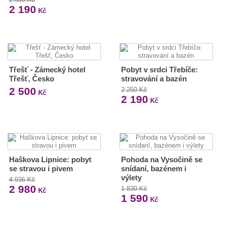
2 190
Kč
Třešť - Zámecký hotel
Pobyt v srdci Třebíče:
Třešť, Česko
stravování a bazén
2 500
2 250 Kč
Kč
2 190
Kč
Haškova Lipnice: pobyt
Pohoda na Vysočině se
se stravou i pivem
snídaní, bazénem i
výlety
4 936 Kč
2 980
1 830 Kč
Kč
1 590
Kč