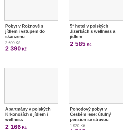
Pobyt v Rožnově s
5* hotel v polských
jídlem i vstupem do
Jizerkách s wellness a
skanzenu
jídlem
2 585
2 600 Kč
Kč
2 390
Kč
Apartmány v polských
Pohodový pobyt v
Krkonoších s jídlem i
Českém lese: útulný
wellness
penzion se stravou
2 166
1 920 Kč
Kč