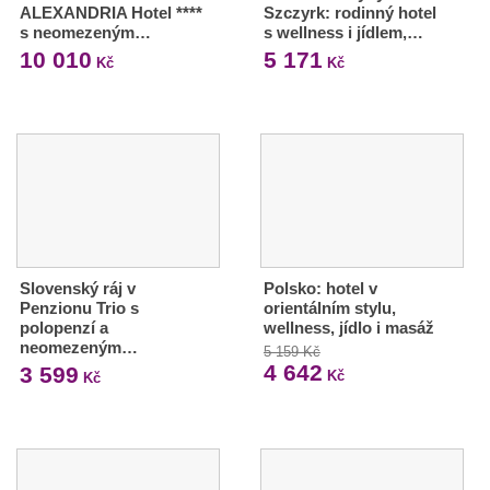
ALEXANDRIA Hotel ****
Szczyrk: rodinný hotel
s neomezeným…
s wellness i jídlem,…
10 010
5 171
Kč
Kč
Slovenský ráj v
Polsko: hotel v
Penzionu Trio s
orientálním stylu,
polopenzí a
wellness, jídlo i masáž
neomezeným…
5 159 Kč
4 642
3 599
Kč
Kč