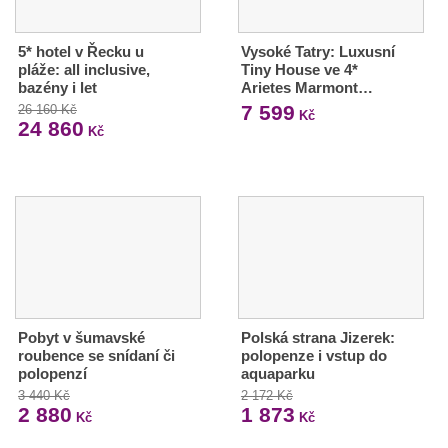
5* hotel v Řecku u
Vysoké Tatry: Luxusní
pláže: all inclusive,
Tiny House ve 4*
bazény i let
Arietes Marmont…
7 599
26 160 Kč
Kč
24 860
Kč
Pobyt v šumavské
Polská strana Jizerek:
roubence se snídaní či
polopenze i vstup do
polopenzí
aquaparku
3 440 Kč
2 172 Kč
2 880
1 873
Kč
Kč