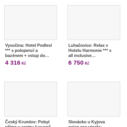
Vysočina: Hotel Podlesí
Luhačovice: Relax v
*** s polopenzí a
Hotelu Harmonie *** s
bazénem + vstup do…
all inclusive…
4 316
6 750
Kč
Kč
Český Krumlov: Pobyt
Slovácko u Kyjova
přímo v centru luxusně
nejen pro vinaře: