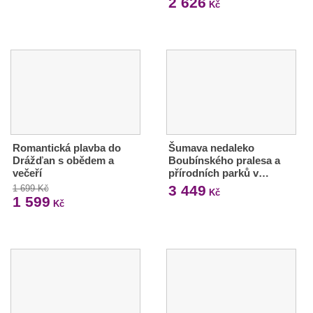
2 626
Kč
Romantická plavba do
Šumava nedaleko
Drážďan s obědem a
Boubínského pralesa a
večeří
přírodních parků v…
3 449
1 699 Kč
Kč
1 599
Kč