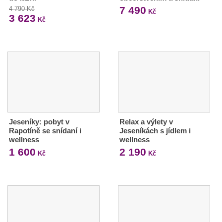
7 490
4 790 Kč
Kč
3 623
Kč
Jeseníky: pobyt v
Relax a výlety v
Rapotíně se snídaní i
Jeseníkách s jídlem i
wellness
wellness
1 600
2 190
Kč
Kč