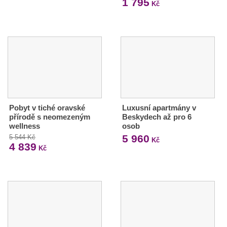
1 795
Kč
Pobyt v tiché oravské
Luxusní apartmány v
přírodě s neomezeným
Beskydech až pro 6
wellness
osob
5 960
5 544 Kč
Kč
4 839
Kč