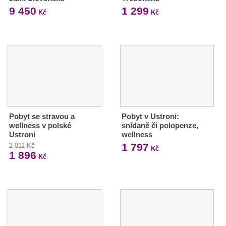
9 450
1 299
Kč
Kč
Pobyt se stravou a
Pobyt v Ustroni:
wellness v polské
snídaně či polopenze,
Ustroni
wellness
1 797
2 011 Kč
Kč
1 896
Kč