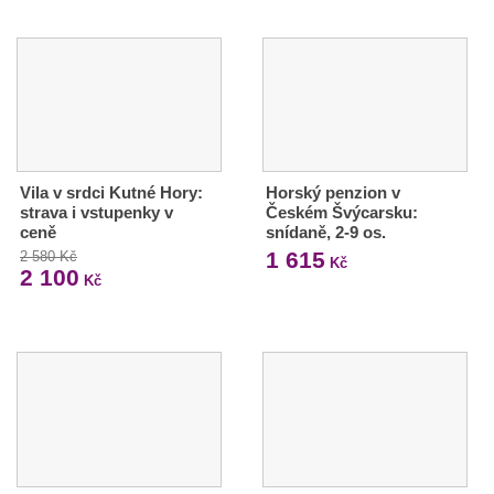
Vila v srdci Kutné Hory:
Horský penzion v
strava i vstupenky v
Českém Švýcarsku:
ceně
snídaně, 2-9 os.
1 615
2 580 Kč
Kč
2 100
Kč