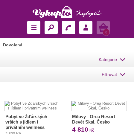
Košík
0
Dovolená
Kategorie
Filtrovat
Pobyt ve Žďárských
Milovy - Orea Resort
vrších s jídlem i
Devět Skal, Česko
privátním wellness
4 810
Kč
2 500 Kč