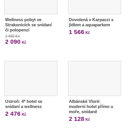
Wellness pobyt ve
Dovolená v Karpaczi s
Strakonicích se snídaní
jídlem a aquaparkem
či polopenzí
1 566
Kč
2 490 Kč
2 090
Kč
Ustroň: 4* hotel se
Albánské Vlorë:
snídaní a wellness
moderní hotel přímo u
moře, snídaně
2 476
Kč
2 128
Kč