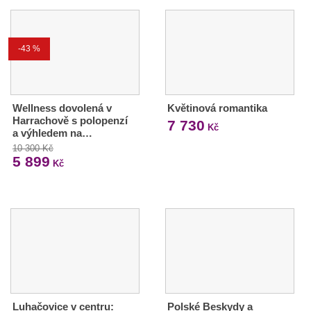
-43 %
Wellness dovolená v
Květinová romantika
Harrachově s polopenzí
7 730
Kč
a výhledem na…
10 300 Kč
5 899
Kč
Luhačovice v centru:
Polské Beskydy a