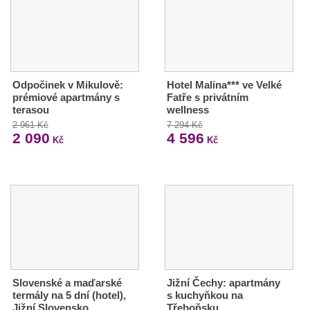
Odpočinek v Mikulově:
Hotel Malina*** ve Velké
prémiové apartmány s
Fatře s privátním
terasou
wellness
2 961 Kč
7 294 Kč
2 090
4 596
Kč
Kč
Slovenské a maďarské
Jižní Čechy: apartmány
termály na 5 dní (hotel),
s kuchyňkou na
Jižní Slovensko
Třeboňsku