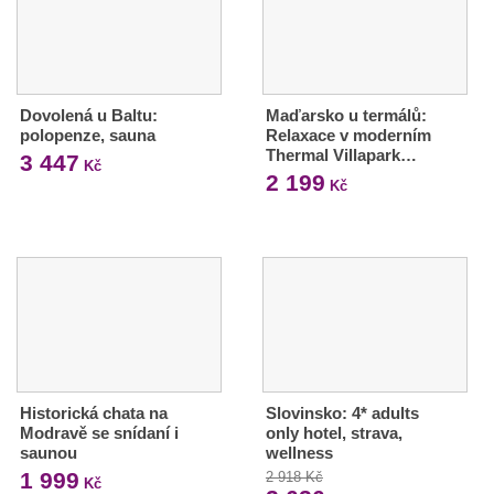
Dovolená u Baltu:
Maďarsko u termálů:
polopenze, sauna
Relaxace v moderním
Thermal Villapark…
3 447
Kč
2 199
Kč
Historická chata na
Slovinsko: 4* adults
Modravě se snídaní i
only hotel, strava,
saunou
wellness
1 999
2 918 Kč
Kč