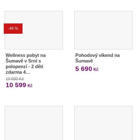
-46 %
Wellness pobyt na
Pohodový víkend na
Šumavě v Srní s
Šumavě
polopenzí - 2 děti
5 690
Kč
zdarma 4…
19 600 Kč
10 599
Kč