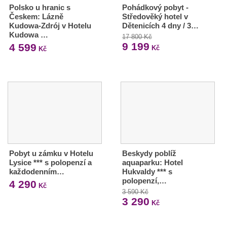
Polsko u hranic s
Pohádkový pobyt -
Českem: Lázně
Středověký hotel v
Kudowa-Zdrój v Hotelu
Dětenicích 4 dny / 3…
Kudowa …
17 800 Kč
9 199
4 599
Kč
Kč
Pobyt u zámku v Hotelu
Beskydy poblíž
Lysice *** s polopenzí a
aquaparku: Hotel
každodenním…
Hukvaldy *** s
polopenzí,…
4 290
Kč
3 590 Kč
3 290
Kč