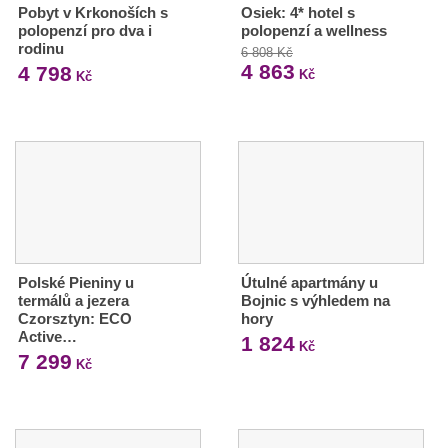
Pobyt v Krkonoších s
Osiek: 4* hotel s
polopenzí pro dva i
polopenzí a wellness
rodinu
6 808 Kč
4 863
4 798
Kč
Kč
Polské Pieniny u
Útulné apartmány u
termálů a jezera
Bojnic s výhledem na
Czorsztyn: ECO
hory
Active…
1 824
Kč
7 299
Kč