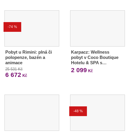
-74 %
Pobyt u Rimini: plná či
Karpacz: Wellness
polopenze, bazén a
pobyt v Coco Boutique
animace
Hotelu & SPA s…
2 099
25 531 Kč
Kč
6 672
Kč
-48 %