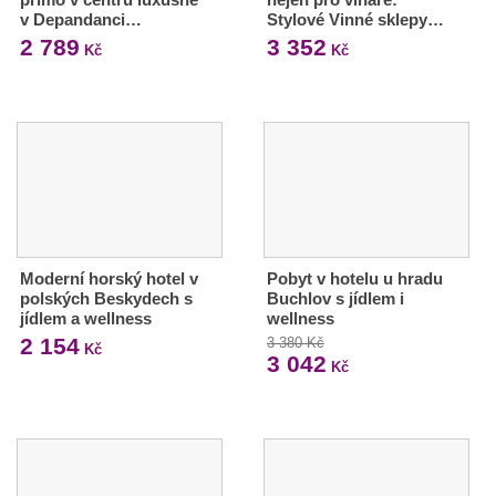
v Depandanci…
Stylové Vinné sklepy…
2 789
3 352
Kč
Kč
Moderní horský hotel v
Pobyt v hotelu u hradu
polských Beskydech s
Buchlov s jídlem i
jídlem a wellness
wellness
2 154
3 380 Kč
Kč
3 042
Kč