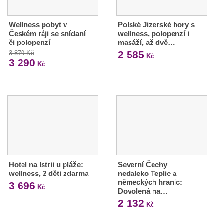
Wellness pobyt v
Polské Jizerské hory s
Českém ráji se snídaní
wellness, polopenzí i
či polopenzí
masáží, až dvě…
2 585
3 870 Kč
Kč
3 290
Kč
Hotel na Istrii u pláže:
Severní Čechy
wellness, 2 děti zdarma
nedaleko Teplic a
německých hranic:
3 696
Kč
Dovolená na…
2 132
Kč