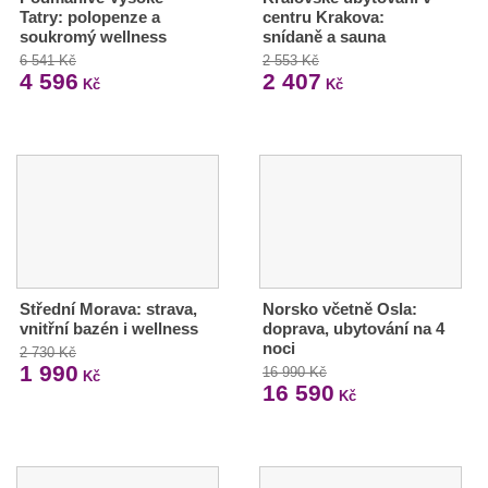
Tatry: polopenze a
centru Krakova:
soukromý wellness
snídaně a sauna
6 541 Kč
2 553 Kč
4 596
2 407
Kč
Kč
Střední Morava: strava,
Norsko včetně Osla:
vnitřní bazén i wellness
doprava, ubytování na 4
noci
2 730 Kč
1 990
16 990 Kč
Kč
16 590
Kč