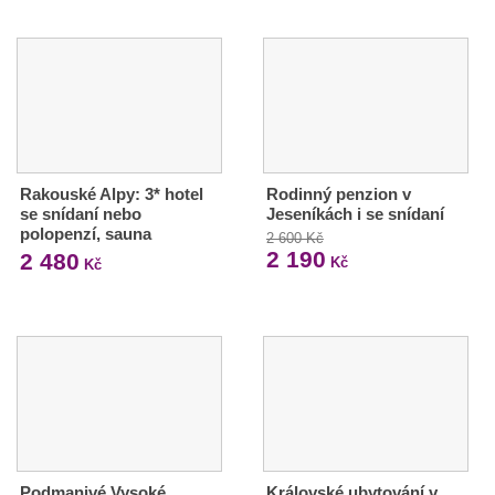
Rakouské Alpy: 3* hotel
Rodinný penzion v
se snídaní nebo
Jeseníkách i se snídaní
polopenzí, sauna
2 600 Kč
2 190
2 480
Kč
Kč
Podmanivé Vysoké
Královské ubytování v