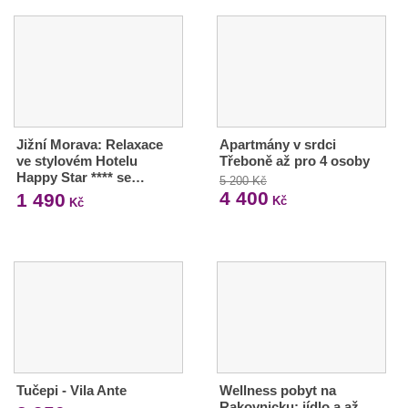
Jižní Morava: Relaxace
Apartmány v srdci
ve stylovém Hotelu
Třeboně až pro 4 osoby
Happy Star **** se…
5 200 Kč
4 400
1 490
Kč
Kč
Tučepi - Vila Ante
Wellness pobyt na
Rakovnicku: jídlo a až