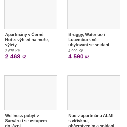
Apartmány v Černé
Bruggy, Waterloo i
Hoře: výhled na moře,
Lucemburk vč.
výlety
ubytování se snídaní
2 675 Kč
4 990 Kč
2 468
4 590
Kč
Kč
Wellness pobyt v
Noc v apartmánu ALMI
Sárváru i se vstupem
s vířivkou,
do lázní
občerstvením a snídaní