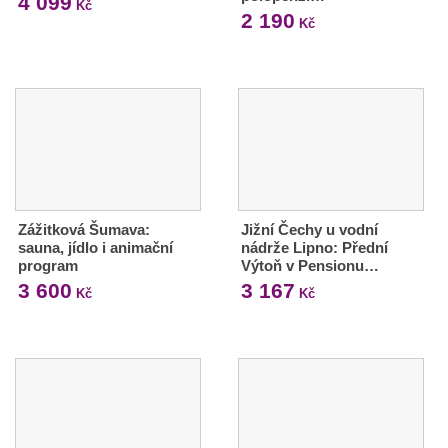
4 099
Kč
2 190
Kč
Zážitková Šumava:
Jižní Čechy u vodní
sauna, jídlo i animační
nádrže Lipno: Přední
program
Výtoň v Pensionu…
3 600
3 167
Kč
Kč