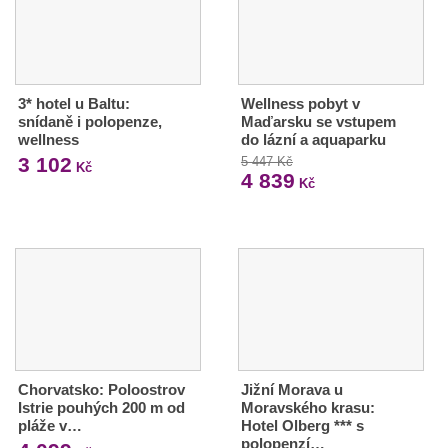
3* hotel u Baltu:
Wellness pobyt v
snídaně i polopenze,
Maďarsku se vstupem
wellness
do lázní a aquaparku
3 102
5 447 Kč
Kč
4 839
Kč
Chorvatsko: Poloostrov
Jižní Morava u
Istrie pouhých 200 m od
Moravského krasu:
pláže v…
Hotel Olberg *** s
polopenzí…