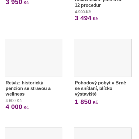
3 950
Kč
12 procedur
4 990 Kč
3 494
Kč
Rejvíz: historický
Pohodový pobyt v Brně
penzion se stravou a
se snídaní, blízko
wellness
výstaviště
1 850
4 600 Kč
Kč
4 000
Kč