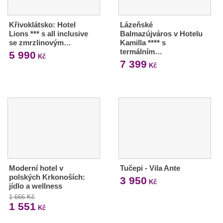
Křivoklátsko: Hotel
Lázeňské
Lions *** s all inclusive
Balmazújváros v Hotelu
se zmrzlinovým…
Kamilla **** s
termálním…
5 990
Kč
7 399
Kč
Moderní hotel v
Tučepi - Vila Ante
polských Krkonoších:
3 950
Kč
jídlo a wellness
1 666 Kč
1 551
Kč