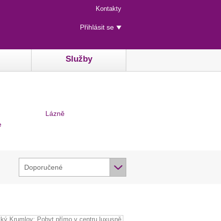
Menu
Kontakty
rychlého
Uživatelské
přístupu
Přihlásit se
menu
Služby
Lázně
e
Doporučené