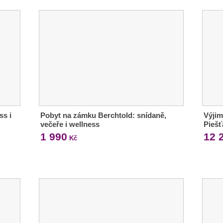
ss i
Pobyt na zámku Berchtold: snídaně,
Výjim
večeře i wellness
Piešť
1 990
12 
Kč