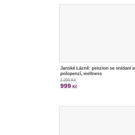
Janské Lázně: penzion se snídaní a
polopenzí, wellness
1 200 Kč
999
Kč