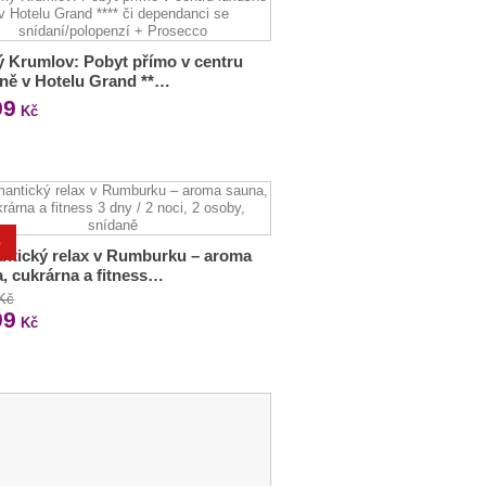
 Krumlov: Pobyt přímo v centru
ně v Hotelu Grand **…
99
Kč
%
ntický relax v Rumburku – aroma
, cukrárna a fitness…
 Kč
99
Kč