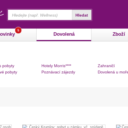
Vyhledávání
Hledat
5
ovinky
Dovolená
Zboží
s pobyty
Hotely Morris****
Zahraničí
vé pobyty
Poznávací zájezdy
Dovolená u moř