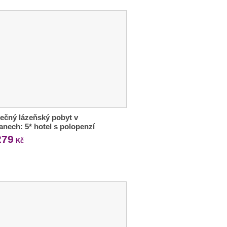
ečný lázeňský pobyt v
anech: 5* hotel s polopenzí
279
Kč