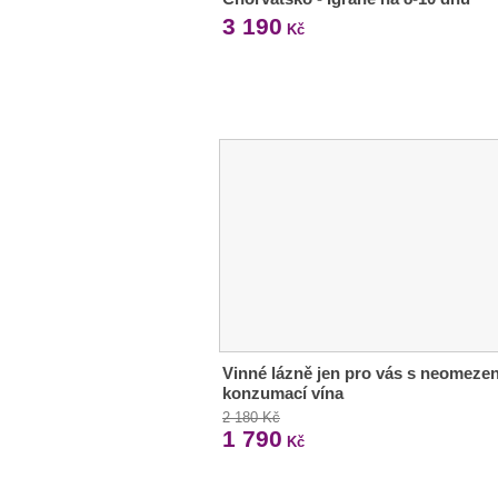
3 190
Kč
Vinné lázně jen pro vás s neomeze
konzumací vína
2 180 Kč
1 790
Kč