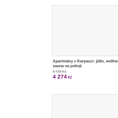
Apartmány v Karpaczi: jídlo, wellne
sauna na pokoji
4 734 Kč
4 274
Kč