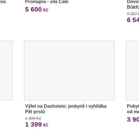
ess
Promajna - vila Čale
Dovol
Bükfü
5 600
Kč
9 167
6 5
Výlet na Dachstein: jeskyně i vyhlídka
Pobyt
Pět prstů
od m
3 9
1 499 Kč
1 399
Kč