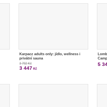
Karpacz adults only: jídlo, wellness i
Lomb
privátní sauna
Camp
5 3
3 792 Kč
3 447
Kč