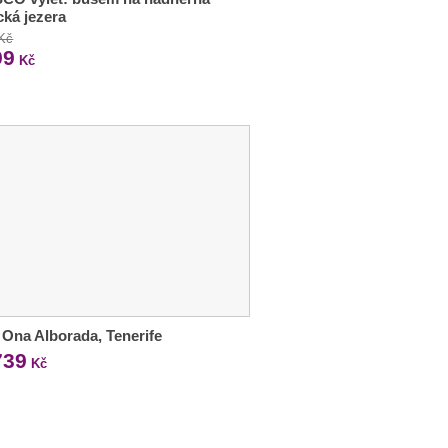
ická jezera
 Kč
99
Kč
 Ona Alborada, Tenerife
739
Kč