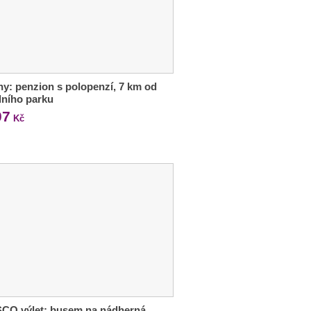
ny: penzion s polopenzí, 7 km od
ního parku
07
Kč
CO výlet: busem na nádherná