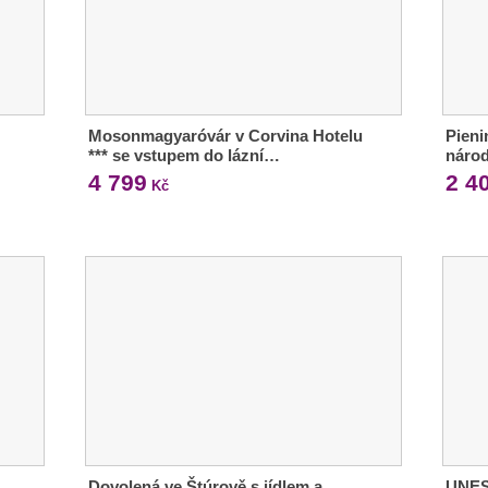
Mosonmagyaróvár v Corvina Hotelu
Pieni
*** se vstupem do lázní…
národ
4 799
2 4
Kč
Dovolená ve Štúrově s jídlem a
UNES