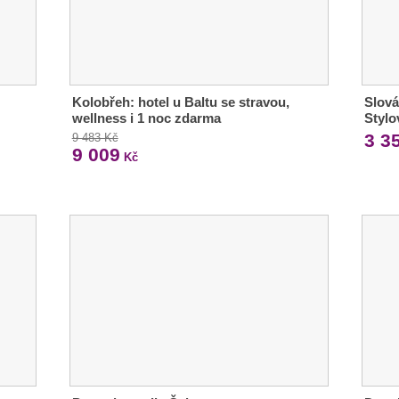
Kolobřeh: hotel u Baltu se stravou,
Slová
wellness i 1 noc zdarma
Stylo
3 3
9 483 Kč
9 009
Kč