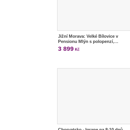
Jižní Morava: Velké Bílovice v
Pensionu Mlýn s polopenzí,…
3 899
Kč
Chorvatsko - Igrane na 8-10 dnů