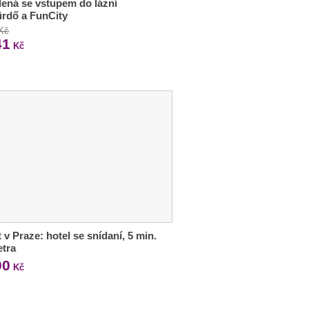
ená se vstupem do lázní
rdő a FunCity
 Kč
41
Kč
 v Praze: hotel se snídaní, 5 min.
etra
00
Kč