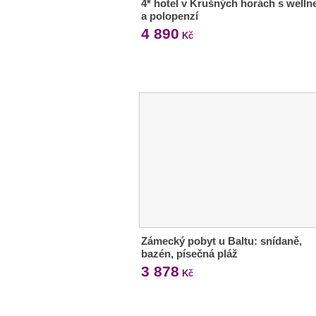
4* hotel v Krušných horách s welln
a polopenzí
4 890
Kč
Zámecký pobyt u Baltu: snídaně,
bazén, písečná pláž
3 878
Kč