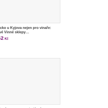
cko u Kyjova nejen pro vinaře:
vé Vinné sklepy…
52
Kč