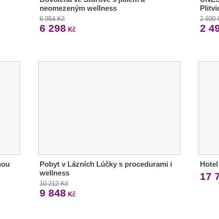
neomezeným wellness
Plitv
6 954 Kč
2 690
6 298
2 4
Kč
nou
Pobyt v Lázních Lúčky s procedurami i
Hotel
wellness
17 
10 212 Kč
9 848
Kč