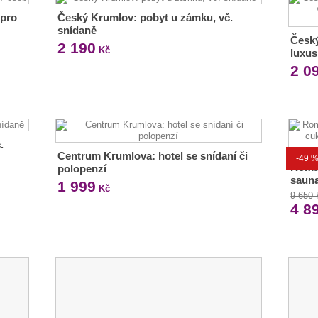
 pro
Český Krumlov: pobyt u zámku, vč.
snídaně
Český
2 190
Kč
luxus
2 0
.
Centrum Krumlova: hotel se snídaní či
-49 
Roma
polopenzí
sauna
1 999
Kč
9 650
4 8