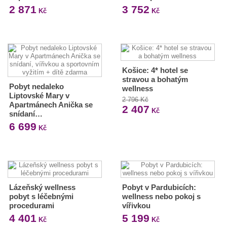
2 871
3 752
Kč
Kč
Košice: 4* hotel se
stravou a bohatým
Pobyt nedaleko
wellness
Liptovské Mary v
2 796 Kč
Apartmánech Anička se
2 407
Kč
snídaní…
6 699
Kč
Lázeňský wellness
Pobyt v Pardubicích:
pobyt s léčebnými
wellness nebo pokoj s
procedurami
vířivkou
4 401
5 199
Kč
Kč