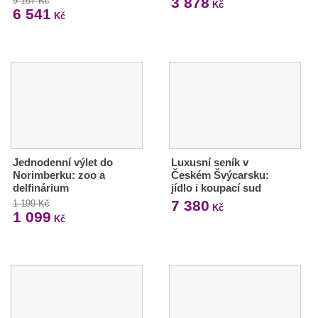
3 878
9 167 Kč
Kč
6 541
Kč
Jednodenní výlet do
Luxusní seník v
Norimberku: zoo a
Českém Švýcarsku:
delfinárium
jídlo i koupací sud
7 380
1 199 Kč
Kč
1 099
Kč