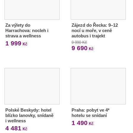
Za výlety do
Zájezd do Řecka: 9–12
Harrachova: nocleh i
nocí u moře, v ceně
strava a wellness
autobus i trajekt
1 999
9 990 Kč
Kč
9 690
Kč
Polské Beskydy: hotel
Praha: pobyt ve 4*
blízko lanovky, snídaně
hotelu se snídaní
i wellness
1 490
Kč
4 481
Kč