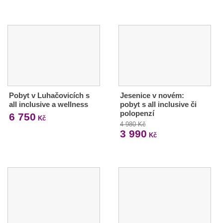
Pobyt v Luhačovicích s
Jesenice v novém:
all inclusive a wellness
pobyt s all inclusive či
polopenzí
6 750
Kč
4 980 Kč
3 990
Kč