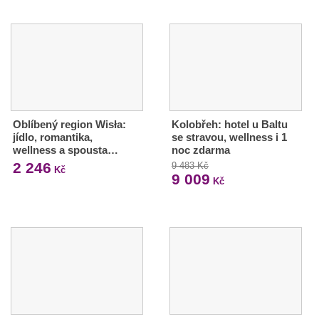
Oblíbený region Wisła:
Kolobřeh: hotel u Baltu
jídlo, romantika,
se stravou, wellness i 1
wellness a spousta…
noc zdarma
2 246
9 483 Kč
Kč
9 009
Kč