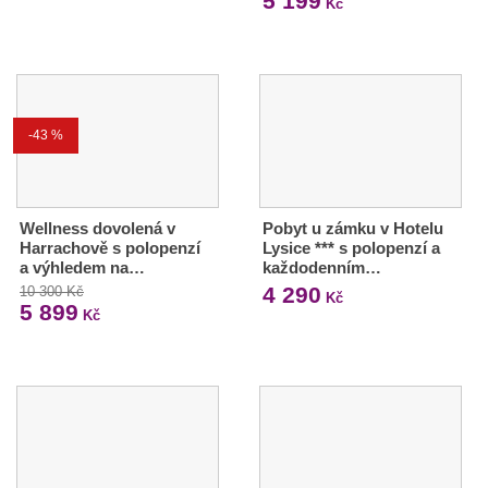
5 199
Kč
-43 %
Wellness dovolená v
Pobyt u zámku v Hotelu
Harrachově s polopenzí
Lysice *** s polopenzí a
a výhledem na…
každodenním…
4 290
10 300 Kč
Kč
5 899
Kč