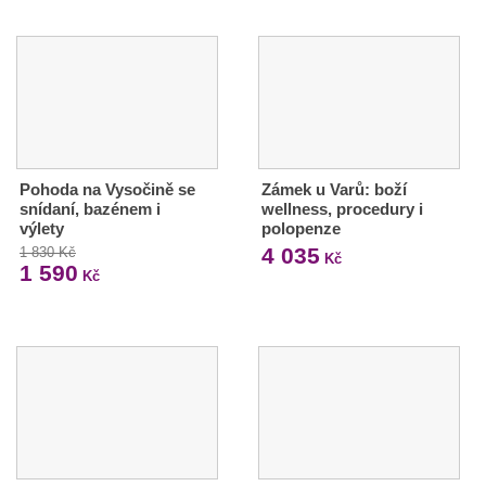
Pohoda na Vysočině se
Zámek u Varů: boží
snídaní, bazénem i
wellness, procedury i
výlety
polopenze
4 035
1 830 Kč
Kč
1 590
Kč