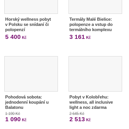
Horský wellness pobyt
Termály Malé Bielice:
v Polsku se snídaní či
polopenze a vstup do
polopenzí
termálního komplexu
5 400
3 161
Kč
Kč
Pohodová sobota:
Pobyt v Kolobřehu:
jednodenní koupání u
wellness, all inclusive
Balatonu
light a noc zdarma
1 190 Kč
2 645 Kč
1 090
2 513
Kč
Kč