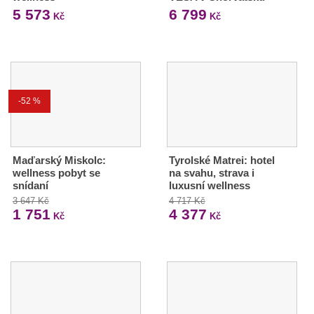
5 573
6 799
Kč
Kč
-52 %
Maďarský Miskolc:
Tyrolské Matrei: hotel
wellness pobyt se
na svahu, strava i
snídaní
luxusní wellness
3 647 Kč
4 717 Kč
1 751
4 377
Kč
Kč