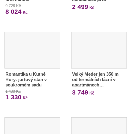
2 499
9 726 Kč
Kč
8 024
Kč
Romantika u Kutné
Velký Meder jen 350 m
Hory: jurtový stan v
od termálních lázní v
soukromém sadu
apartmánech…
3 749
1 400 Kč
Kč
1 330
Kč