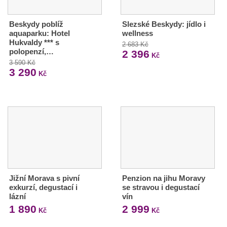
Beskydy poblíž
Slezské Beskydy: jídlo i
aquaparku: Hotel
wellness
Hukvaldy *** s
2 683 Kč
polopenzí,…
2 396
Kč
3 590 Kč
3 290
Kč
Jižní Morava s pivní
Penzion na jihu Moravy
exkurzí, degustací i
se stravou i degustací
lázní
vín
1 890
2 999
Kč
Kč