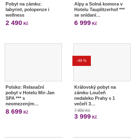
Pobyt na zámku:
Alpy a Solná komora v
labyrint, polopenze i
Hotelu Tauplitzerhof ***
wellness
se snídaní…
2 490
6 999
Kč
Kč
-49 %
Polsko: Relaxační
Královský pobyt na
pobyt v Hotelu Mir-Jan
zámku Loučeň
SPA *** s
nedaleko Prahy s 1
neomezeným…
večeří 3…
8 699
7 800 Kč
Kč
3 999
Kč