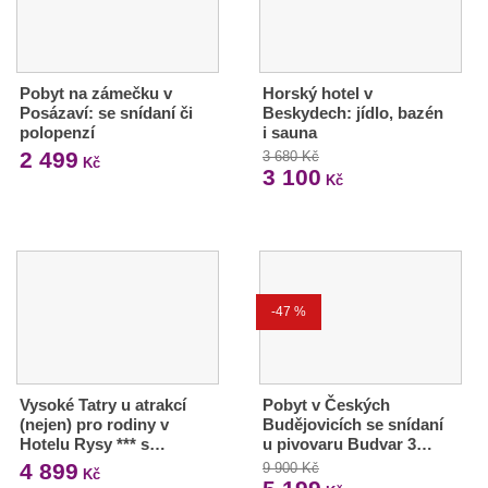
Pobyt na zámečku v
Horský hotel v
Posázaví: se snídaní či
Beskydech: jídlo, bazén
polopenzí
i sauna
2 499
3 680 Kč
Kč
3 100
Kč
-47 %
Vysoké Tatry u atrakcí
Pobyt v Českých
(nejen) pro rodiny v
Budějovicích se snídaní
Hotelu Rysy *** s…
u pivovaru Budvar 3…
4 899
9 900 Kč
Kč