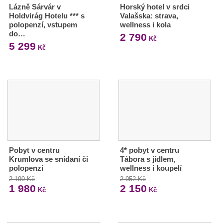
Lázně Sárvár v
Horský hotel v srdci
Holdvirág Hotelu *** s
Valašska: strava,
polopenzí, vstupem
wellness i kola
do…
2 790
Kč
5 299
Kč
Pobyt v centru
4* pobyt v centru
Krumlova se snídaní či
Tábora s jídlem,
polopenzí
wellness i koupelí
2 199 Kč
2 952 Kč
1 980
2 150
Kč
Kč