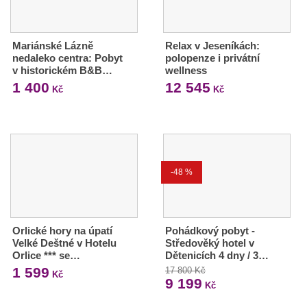
Mariánské Lázně
Relax v Jeseníkách:
nedaleko centra: Pobyt
polopenze i privátní
v historickém B&B…
wellness
1 400
12 545
Kč
Kč
-48 %
Orlické hory na úpatí
Pohádkový pobyt -
Velké Deštné v Hotelu
Středověký hotel v
Orlice *** se…
Dětenicích 4 dny / 3…
1 599
17 800 Kč
Kč
9 199
Kč