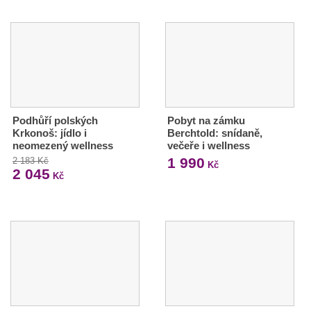
Podhůří polských
Pobyt na zámku
Krkonoš: jídlo i
Berchtold: snídaně,
neomezený wellness
večeře i wellness
1 990
2 183 Kč
Kč
2 045
Kč