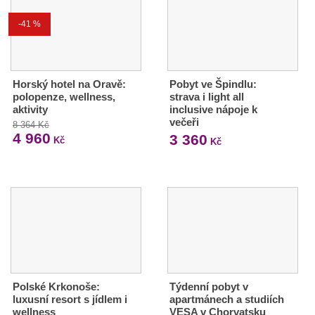
-41 %
Horský hotel na Oravě:
Pobyt ve Špindlu:
polopenze, wellness,
strava i light all
aktivity
inclusive nápoje k
večeři
8 364 Kč
4 960
3 360
Kč
Kč
Polské Krkonoše:
Týdenní pobyt v
luxusní resort s jídlem i
apartmánech a studiích
wellness
VESA v Chorvatsku