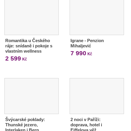
Romantika u Českého
Igrane - Penzion
ráje: snídaně i pokoje s
Mihaljević
vlastním wellness
7 990
Kč
2 599
Kč
Švýcarské poklady:
2 noci v Paříži:
Thunské jezero,
doprava, hotel i
Interlaken i Bern
Eiffelova věž