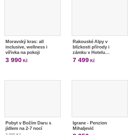
Moravský kras: all
Rakouské Alpy v
inclusive, wellness i
blízkosti přírody i
vířivka na pokoji
zámku v Hotelu…
3 990
7 499
Kč
Kč
Pobyt v Božím Daru s
Igrane - Penzion
jídlem na 2-7 nocí
Mihaljević
3 000 Kč