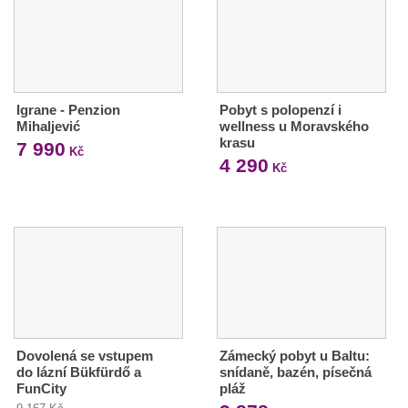
Igrane - Penzion
Pobyt s polopenzí i
Mihaljević
wellness u Moravského
krasu
7 990
Kč
4 290
Kč
Dovolená se vstupem
Zámecký pobyt u Baltu:
do lázní Bükfürdő a
snídaně, bazén, písečná
FunCity
pláž