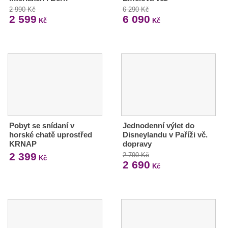
2 990 Kč
6 290 Kč
2 599
6 090
Kč
Kč
Pobyt se snídaní v
Jednodenní výlet do
horské chatě uprostřed
Disneylandu v Paříži vč.
KRNAP
dopravy
2 399
2 790 Kč
Kč
2 690
Kč