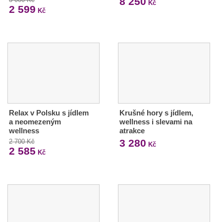
8 250
Kč
2 599
Kč
Relax v Polsku s jídlem
Krušné hory s jídlem,
a neomezeným
wellness i slevami na
wellness
atrakce
3 280
2 700 Kč
Kč
2 585
Kč