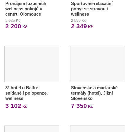
Pronájem luxusních
Sportovně-relaxační
wellness pokojů v
pobyt se stravou i
centru Olomouce
wellness
3 625 Kč
2 599 Kč
2 200
2 349
Kč
Kč
3* hotel u Baltu:
Slovenské a maďarské
snídaně i polopenze,
termály (hotel), Jižní
wellness
Slovensko
3 102
7 350
Kč
Kč