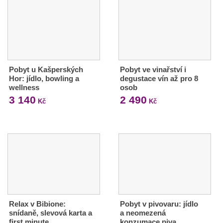
Pobyt u Kašperských
Pobyt ve vinařství i
Hor: jídlo, bowling a
degustace vín až pro 8
wellness
osob
3 140
2 490
Kč
Kč
Relax v Bibione:
Pobyt v pivovaru: jídlo
snídaně, slevová karta a
a neomezená
first minute
konzumace piva