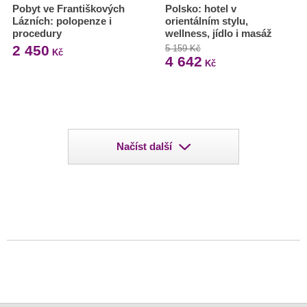
Pobyt ve Františkových
Polsko: hotel v
Lázních: polopenze i
orientálním stylu,
procedury
wellness, jídlo i masáž
2 450
5 159 Kč
Kč
4 642
Kč
Načíst další