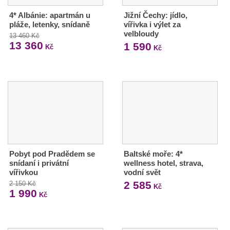
4* Albánie: apartmán u
Jižní Čechy: jídlo,
pláže, letenky, snídaně
vířivka i výlet za
velbloudy
13 460 Kč
13 360
1 590
Kč
Kč
Pobyt pod Pradědem se
Baltské moře: 4*
snídaní i privátní
wellness hotel, strava,
vířivkou
vodní svět
2 585
2 150 Kč
Kč
1 990
Kč