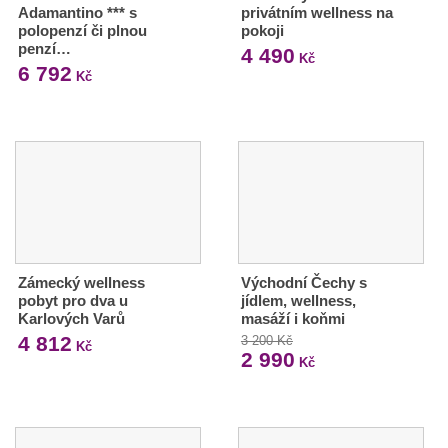
Adamantino *** s
privátním wellness na
polopenzí či plnou
pokoji
penzí…
4 490
Kč
6 792
Kč
Zámecký wellness
Východní Čechy s
pobyt pro dva u
jídlem, wellness,
Karlových Varů
masáží i koňmi
4 812
3 200 Kč
Kč
2 990
Kč