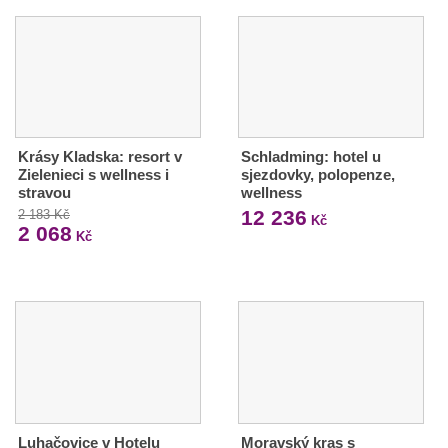
Krásy Kladska: resort v
Schladming: hotel u
Zielenieci s wellness i
sjezdovky, polopenze,
stravou
wellness
12 236
2 183 Kč
Kč
2 068
Kč
Luhačovice v Hotelu
Moravský kras s