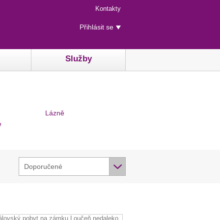
Menu
Kontakty
rychlého
Uživatelské
přístupu
Přihlásit se
menu
Služby
Lázně
e
Doporučené