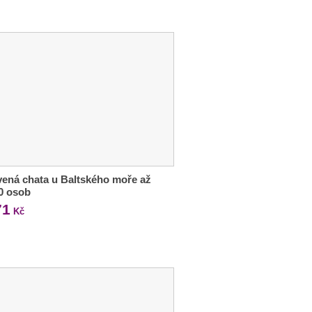
ená chata u Baltského moře až
0 osob
71
Kč