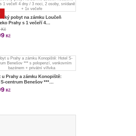
%
ovský pobyt na zámku Loučeň
eko Prahy s 1 večeří 4…
0 Kč
99
Kč
 u Prahy a zámku Konopiště:
 S-centrum Benešov ***…
99
Kč