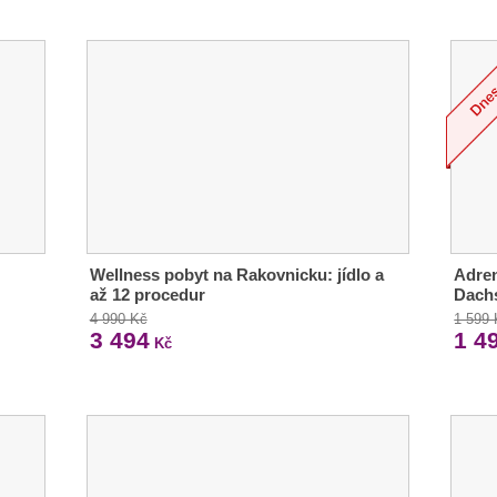
Wellness pobyt na Rakovnicku: jídlo a
Adren
až 12 procedur
Dach
4 990 Kč
1 599
3 494
1 4
Kč