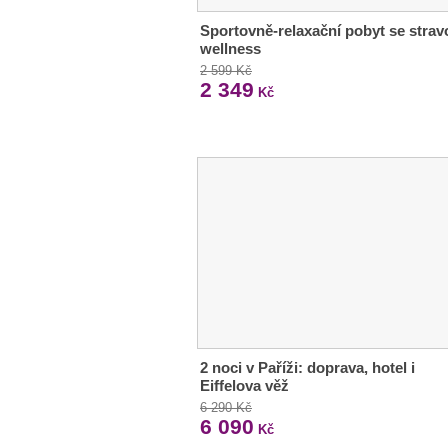
Sportovně-relaxační pobyt se strav
wellness
2 599 Kč
2 349
Kč
2 noci v Paříži: doprava, hotel i
Eiffelova věž
6 290 Kč
6 090
Kč