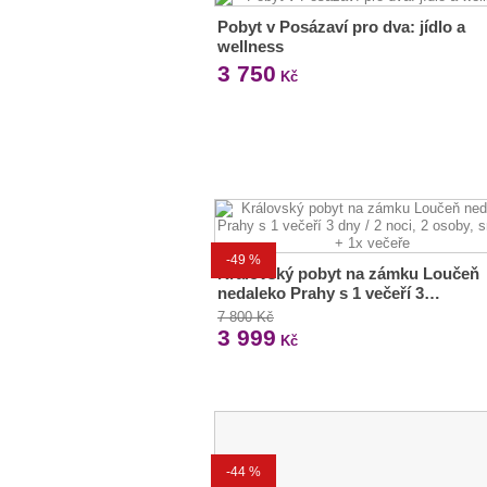
Pobyt v Posázaví pro dva: jídlo a
wellness
3 750
Kč
-49 %
Královský pobyt na zámku Loučeň
nedaleko Prahy s 1 večeří 3…
7 800 Kč
3 999
Kč
-44 %