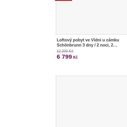
Loftový pobyt ve Vídni u zámku
Schönbrunn 3 dny / 2 noci, 2…
12 200 Kč
6 799
Kč