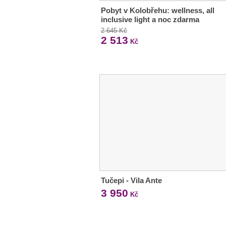
Pobyt v Kolobřehu: wellness, all
inclusive light a noc zdarma
2 645 Kč
2 513
Kč
Tučepi - Vila Ante
3 950
Kč