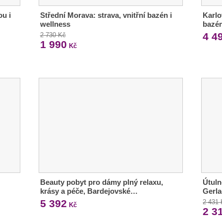
ou i
Střední Morava: strava, vnitřní bazén i
Karlo
wellness
bazé
4 4
2 730 Kč
1 990
Kč
Beauty pobyt pro dámy plný relaxu,
Útuln
krásy a péče, Bardejovské…
Gerla
5 392
2 431
Kč
2 3