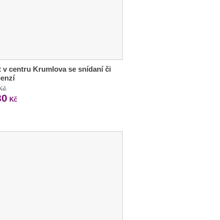
 v centru Krumlova se snídaní či
enzí
 Kč
80
Kč