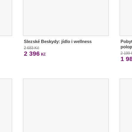
Slezské Beskydy: jídlo i wellness
Pobyt
polop
2 683 Kč
2 396
2 199
Kč
1 9