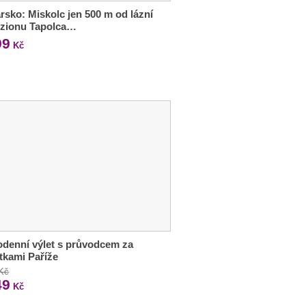
sko: Miskolc jen 500 m od lázní
nzionu Tapolca…
99
Kč
denní výlet s průvodcem za
tkami Paříže
 Kč
49
Kč