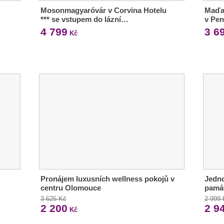
Mosonmagyaróvár v Corvina Hotelu
Maďar
*** se vstupem do lázní…
v Pe
4 799
3 6
Kč
Pronájem luxusních wellness pokojů v
Jedno
centru Olomouce
pamá
3 625 Kč
2 999
2 200
2 9
Kč