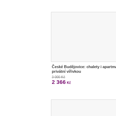
České Budějovice: chalety i apartm
privátní vířivkou
3 000 Kč
2 366
Kč