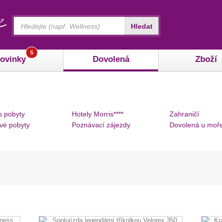
Vyhledávání
Hledat
5
ovinky
Dovolená
Zboží
s pobyty
Hotely Morris****
Zahraničí
vé pobyty
Poznávací zájezdy
Dovolená u moř