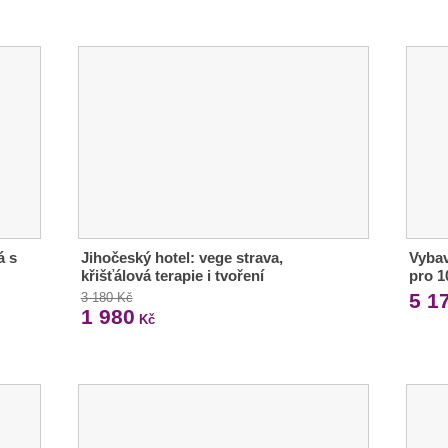
á s
Jihočeský hotel: vege strava,
Vybav
křišťálová terapie i tvoření
pro 1
5 1
3 180 Kč
1 980
Kč