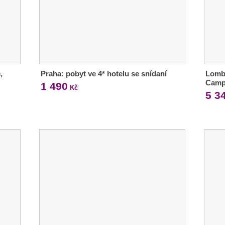
,
Praha: pobyt ve 4* hotelu se snídaní
Lomb
Camp
1 490
Kč
5 3