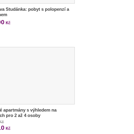
va Studánka: pobyt s polopenzí a
nem
90
Kč
é apartmány s výhledem na
ch pro 2 až 4 osoby
 Kč
10
Kč