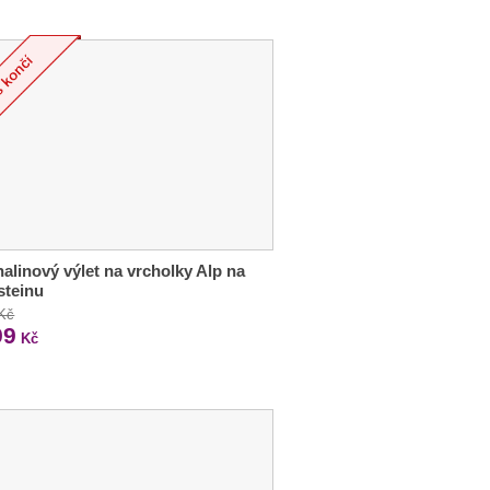
alinový výlet na vrcholky Alp na
steinu
 Kč
99
Kč