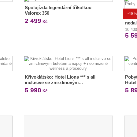
Spolujízda legendární tříkolkou
Velorex 350
-46 
Král
2 499
Kč
nedal
10 40
5 5
Křivoklátsko: Hotel Lions *** s all
Pobyt
inclusive se zmrzlinovým…
Hotel
5 990
5 8
Kč