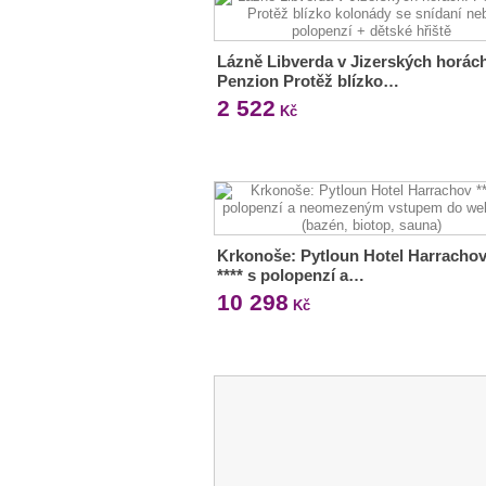
Lázně Libverda v Jizerských horác
Penzion Protěž blízko…
2 522
Kč
Krkonoše: Pytloun Hotel Harracho
**** s polopenzí a…
10 298
Kč