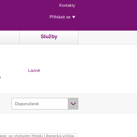
Menu
Kontakty
rychlého
Uživatelské
přístupu
Přihlásit se
menu
Služby
Lázně
e
Doporučené