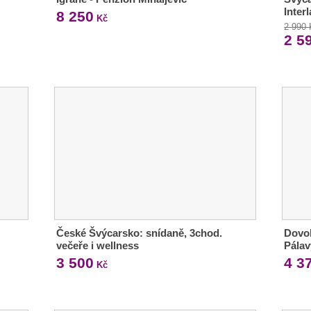
Inter
8 250
Kč
2 990
2 5
České Švýcarsko: snídaně, 3chod.
Dovol
večeře i wellness
Pálav
3 500
4 3
Kč