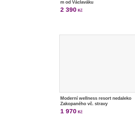
m od Václaváku
2 390
Kč
Moderní wellness resort nedaleko
Zakopaného vč. stravy
1 970
Kč