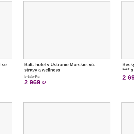
l se
Balt: hotel v Ustronie Morskie, vč.
Besky
stravy a wellness
**** 
2 6
3 125 Kč
2 969
Kč