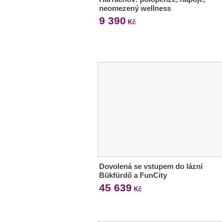
neomezený wellness
9 390
Kč
Dovolená se vstupem do lázní
Bükfürdő a FunCity
45 639
Kč