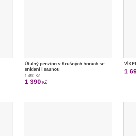
Útulný penzion v Krušných horách se
VÍKE
snídaní i saunou
1 6
1 490 Kč
1 390
Kč