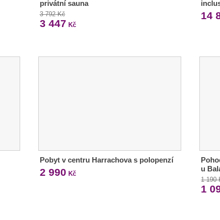
privátní sauna
inclu
14 
3 792 Kč
3 447
Kč
Pobyt v centru Harrachova s polopenzí
Pohod
u Bal
2 990
Kč
1 190
1 0