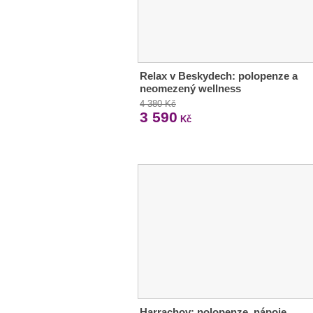
Relax v Beskydech: polopenze a
neomezený wellness
4 380 Kč
3 590
Kč
Harrachov: polopenze, nápoje,