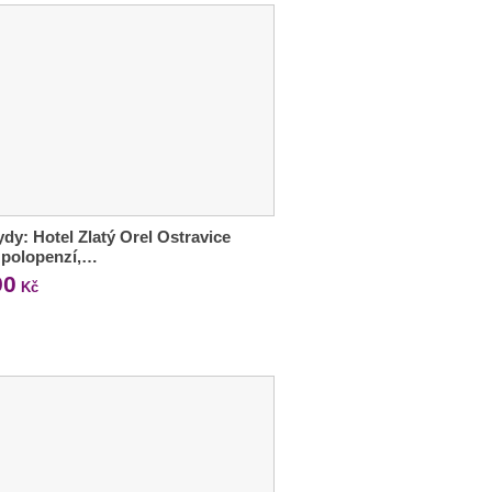
dy: Hotel Zlatý Orel Ostravice
s polopenzí,…
90
Kč