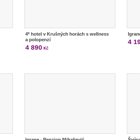
4* hotel v Krušných horách s wellness
Igran
a polopenzí
4 1
4 890
Kč
Igrane - Penzion Mihaljević
Švýca