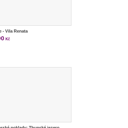
e - Vila Renata
90
Kč
rské poklady: Thunské jezero,