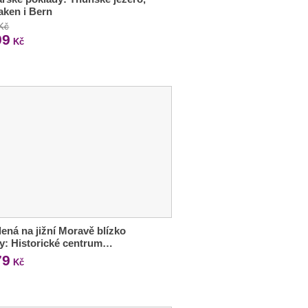
laken i Bern
 Kč
99
Kč
ená na jižní Moravě blízko
y: Historické centrum…
79
Kč