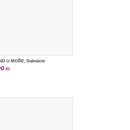
ND U MOŘE, Dalmácie
90
Kč