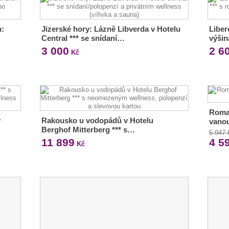
h:
Jizerské hory: Lázně Libverda v Hotelu
Liber
Central *** se snídaní…
výšin
3 000
2 6
Kč
Roman
v
Rakousko u vodopádů v Hotelu
vanou
Berghof Mitterberg *** s…
5 947
11 899
4 5
Kč