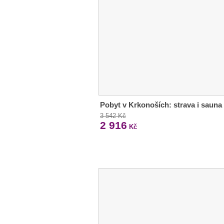
Pobyt v Krkonoších: strava i sauna
3 542 Kč
2 916
Kč