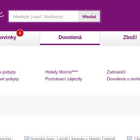
Vyhledávání
Hledat
5
ovinky
Dovolená
Zboží
s pobyty
Hotely Morris****
Zahraničí
vé pobyty
Poznávací zájezdy
Dovolená u moř