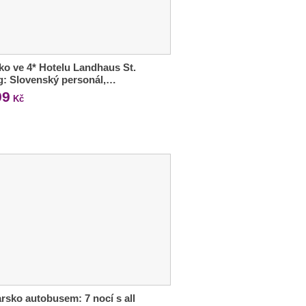
ko ve 4* Hotelu Landhaus St.
g: Slovenský personál,…
99
Kč
rsko autobusem: 7 nocí s all