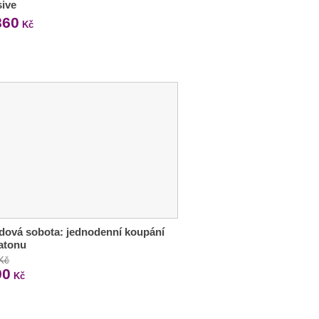
sive
860
Kč
ová sobota: jednodenní koupání
atonu
 Kč
90
Kč