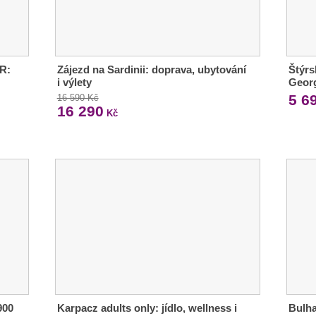
ČR:
Zájezd na Sardinii: doprava, ubytování
Štýrs
i výlety
Geor
5 6
16 590 Kč
16 290
Kč
900
Karpacz adults only: jídlo, wellness i
Bulha