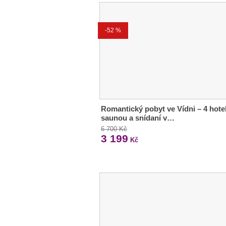
-52 %
Romantický pobyt ve Vídni – 4 hote
saunou a snídaní v…
6 700 Kč
3 199
Kč