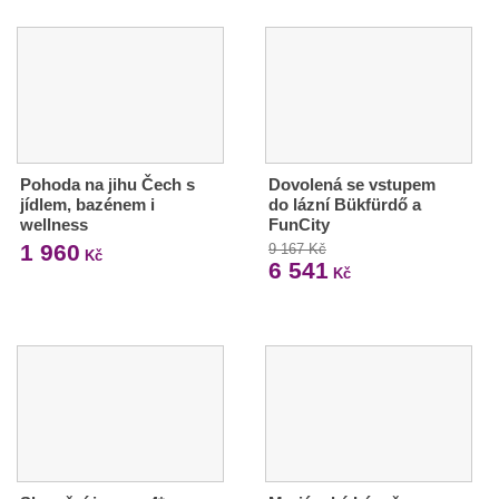
Pohoda na jihu Čech s
Dovolená se vstupem
jídlem, bazénem i
do lázní Bükfürdő a
wellness
FunCity
1 960
9 167 Kč
Kč
6 541
Kč