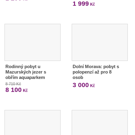
1 999
Kč
Rodinný pobyt u
Dolní Morava: pobyt s
Mazurských jezer s
polopenzí až pro 8
obřím aquaparkem
osob
3 000
8 710 Kč
Kč
8 100
Kč