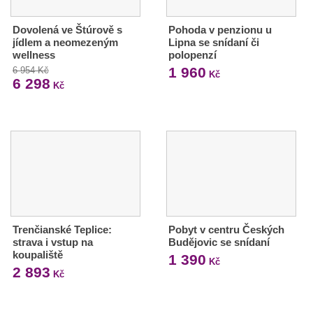
Dovolená ve Štúrově s
Pohoda v penzionu u
jídlem a neomezeným
Lipna se snídaní či
wellness
polopenzí
1 960
6 954 Kč
Kč
6 298
Kč
Trenčianské Teplice:
Pobyt v centru Českých
strava i vstup na
Budějovic se snídaní
koupaliště
1 390
Kč
2 893
Kč