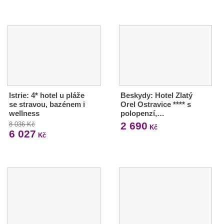
Istrie: 4* hotel u pláže
Beskydy: Hotel Zlatý
se stravou, bazénem i
Orel Ostravice **** s
wellness
polopenzí,…
2 690
8 036 Kč
Kč
6 027
Kč