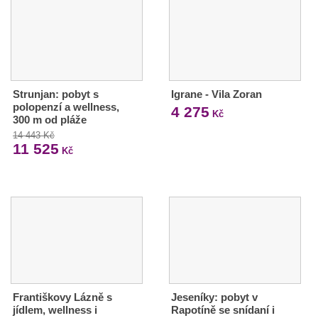
Strunjan: pobyt s
Igrane - Vila Zoran
polopenzí a wellness,
4 275
Kč
300 m od pláže
14 443 Kč
11 525
Kč
Františkovy Lázně s
Jeseníky: pobyt v
jídlem, wellness i
Rapotíně se snídaní i