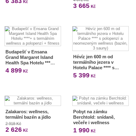
6 383
Kč
3 665
Kč
Budapešť v Ensana
Hévíz jen 600 m od
Grand Margaret Island
termálního jezera v
Health Spa Hotelu ***…
Hotelu Palace **** s…
4 899
Kč
5 399
Kč
Zalakaros: wellness,
Pobyt na zámku
termální bazén a jídlo
Berchtold: snídaně,
večeře i wellness
2 918 Kč
2 626
1 990
Kč
Kč