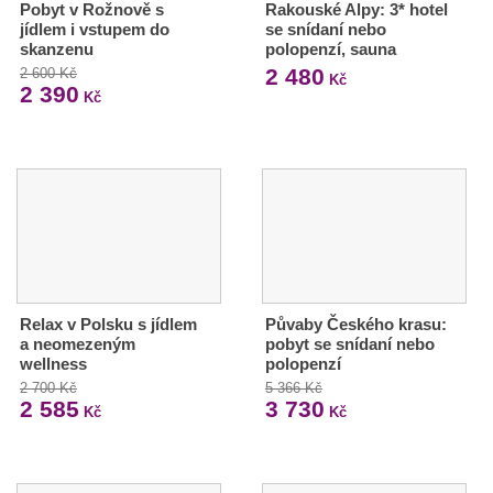
Pobyt v Rožnově s
Rakouské Alpy: 3* hotel
jídlem i vstupem do
se snídaní nebo
skanzenu
polopenzí, sauna
2 480
2 600 Kč
Kč
2 390
Kč
Relax v Polsku s jídlem
Půvaby Českého krasu:
a neomezeným
pobyt se snídaní nebo
wellness
polopenzí
2 700 Kč
5 366 Kč
2 585
3 730
Kč
Kč