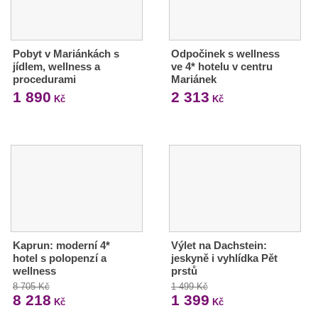
Pobyt v Mariánkách s
Odpočinek s wellness
jídlem, wellness a
ve 4* hotelu v centru
procedurami
Mariánek
1 890
2 313
Kč
Kč
Kaprun: moderní 4*
Výlet na Dachstein:
hotel s polopenzí a
jeskyně i vyhlídka Pět
wellness
prstů
8 705 Kč
1 499 Kč
8 218
1 399
Kč
Kč