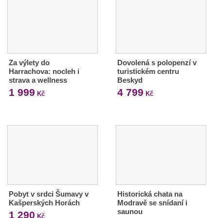
Za výlety do
Dovolená s polopenzí v
Harrachova: nocleh i
turistickém centru
strava a wellness
Beskyd
1 999
4 799
Kč
Kč
Pobyt v srdci Šumavy v
Historická chata na
Kašperských Horách
Modravě se snídaní i
saunou
1 290
Kč