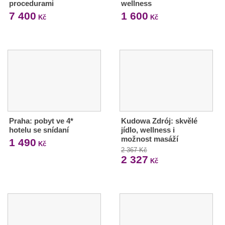
procedurami
wellness
7 400
1 600
Kč
Kč
Praha: pobyt ve 4*
Kudowa Zdrój: skvělé
hotelu se snídaní
jídlo, wellness i
možnost masáží
1 490
Kč
2 367 Kč
2 327
Kč