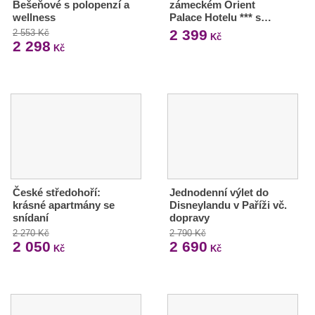
Bešeňové s polopenzí a
zámeckém Orient
wellness
Palace Hotelu *** s…
2 399
2 553 Kč
Kč
2 298
Kč
České středohoří:
Jednodenní výlet do
krásné apartmány se
Disneylandu v Paříži vč.
snídaní
dopravy
2 270 Kč
2 790 Kč
2 050
2 690
Kč
Kč