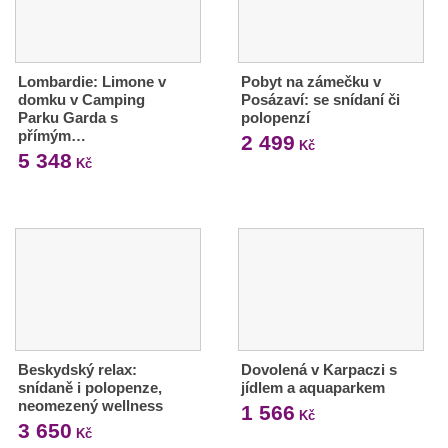
Lombardie: Limone v
Pobyt na zámečku v
domku v Camping
Posázaví: se snídaní či
Parku Garda s
polopenzí
přímým…
2 499
Kč
5 348
Kč
Beskydský relax:
Dovolená v Karpaczi s
snídaně i polopenze,
jídlem a aquaparkem
neomezený wellness
1 566
Kč
3 650
Kč