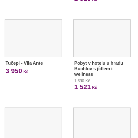
Tučepi - Vila Ante
Pobyt v hotelu u hradu
Buchlov s jídlem i
3 950
Kč
wellness
1 690 Kč
1 521
Kč