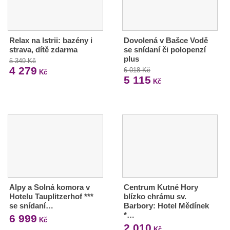
Relax na Istrii: bazény i
Dovolená v Bašce Vodě
strava, dítě zdarma
se snídaní či polopenzí
plus
5 349 Kč
4 279
6 018 Kč
Kč
5 115
Kč
Alpy a Solná komora v
Centrum Kutné Hory
Hotelu Tauplitzerhof ***
blízko chrámu sv.
se snídaní…
Barbory: Hotel Mědínek
*…
6 999
Kč
2 010
Kč