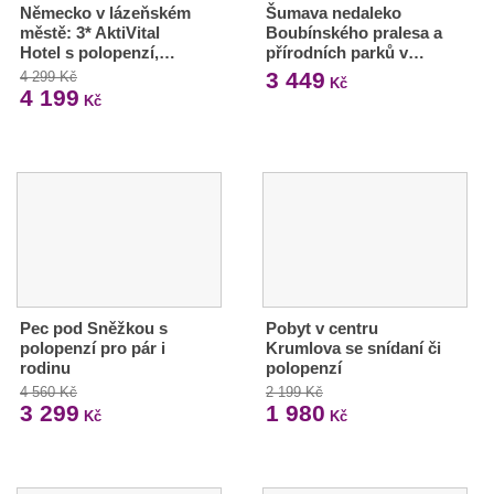
Německo v lázeňském
Šumava nedaleko
městě: 3* AktiVital
Boubínského pralesa a
Hotel s polopenzí,…
přírodních parků v…
3 449
4 299 Kč
Kč
4 199
Kč
Pec pod Sněžkou s
Pobyt v centru
polopenzí pro pár i
Krumlova se snídaní či
rodinu
polopenzí
4 560 Kč
2 199 Kč
3 299
1 980
Kč
Kč