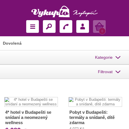
Košík
0
Dovolená
Kategorie
Filtrovat
4* hotel v Budapešti se
Pobyt v Budapešti:
snídaní a neomezený
termály a snídaně, dítě
wellness
zdarma
4 072 Kč