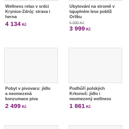
Wellness relax v srdci
Ubytování na stromě v
Krynice-Zdrój: strava i
tajuplném lese poblíž
herna
Orlíku
4 134
5 000 Kč
Kč
3 999
Kč
Pobyt v pivovaru: jídlo
Podhůří polských
a neomezená
Krkonoš: jídlo i
konzumace piva
neomezený wellness
2 499
1 861
Kč
Kč