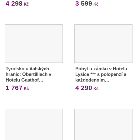
4 298
3 599
Kč
Kč
Tyrolsko u italských
Pobyt u zámku v Hotelu
hranic: Obertilliach v
Lysice *** s polopenzí a
Hotelu Gasthof…
každodenním…
1 767
4 290
Kč
Kč