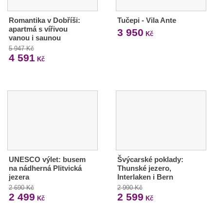
Romantika v Dobříši:
Tučepi - Vila Ante
apartmá s vířivou
3 950
Kč
vanou i saunou
5 947 Kč
4 591
Kč
UNESCO výlet: busem
Švýcarské poklady:
na nádherná Plitvická
Thunské jezero,
jezera
Interlaken i Bern
2 690 Kč
2 990 Kč
2 499
2 599
Kč
Kč