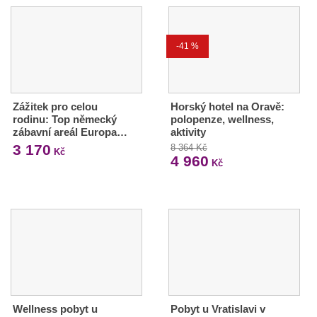
-41 %
Zážitek pro celou
Horský hotel na Oravě:
rodinu: Top německý
polopenze, wellness,
zábavní areál Europa…
aktivity
3 170
8 364 Kč
Kč
4 960
Kč
Wellness pobyt u
Pobyt u Vratislavi v