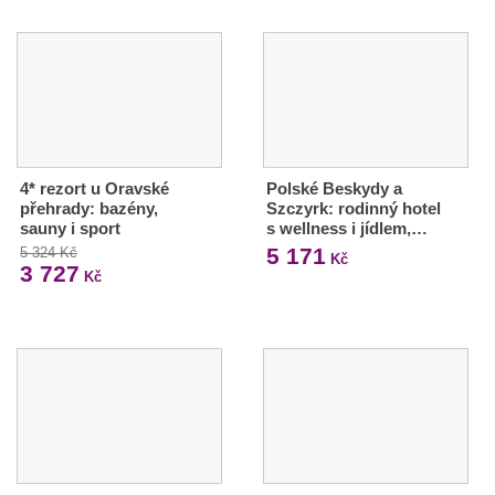
4* rezort u Oravské
Polské Beskydy a
přehrady: bazény,
Szczyrk: rodinný hotel
sauny i sport
s wellness i jídlem,…
5 171
5 324 Kč
Kč
3 727
Kč