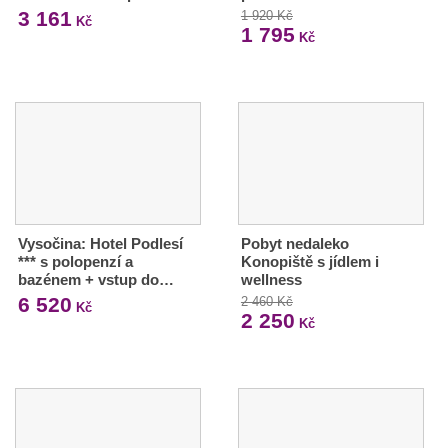
3 161
1 920 Kč
Kč
1 795
Kč
Vysočina: Hotel Podlesí
Pobyt nedaleko
*** s polopenzí a
Konopiště s jídlem i
bazénem + vstup do…
wellness
6 520
2 460 Kč
Kč
2 250
Kč