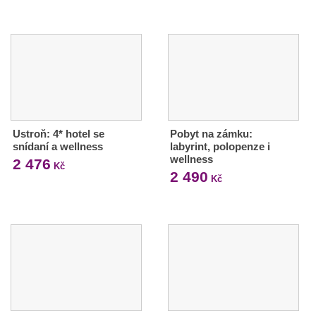
Ustroň: 4* hotel se
Pobyt na zámku:
snídaní a wellness
labyrint, polopenze i
wellness
2 476
Kč
2 490
Kč