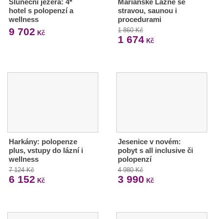
Sluneční jezera: 4*
Mariánské Lázně se
hotel s polopenzí a
stravou, saunou i
wellness
procedurami
9 702
1 860 Kč
Kč
1 674
Kč
Harkány: polopenze
Jesenice v novém:
plus, vstupy do lázní i
pobyt s all inclusive či
wellness
polopenzí
7 124 Kč
4 980 Kč
6 152
3 990
Kč
Kč