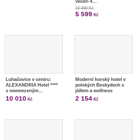
večeří 4…
10 400 Kč
5 599
Kč
Luhačovice v centru:
Moderní horský hotel v
ALEXANDRIA Hotel ****
polských Beskydech s
s neomezeným…
jídlem a wellness
10 010
2 154
Kč
Kč