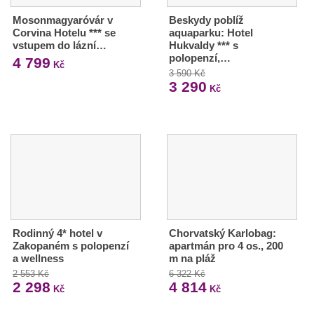
Mosonmagyaróvár v
Beskydy poblíž
Corvina Hotelu *** se
aquaparku: Hotel
vstupem do lázní…
Hukvaldy *** s
polopenzí,…
4 799
Kč
3 590 Kč
3 290
Kč
Rodinný 4* hotel v
Chorvatský Karlobag:
Zakopaném s polopenzí
apartmán pro 4 os., 200
a wellness
m na pláž
2 553 Kč
6 322 Kč
2 298
4 814
Kč
Kč