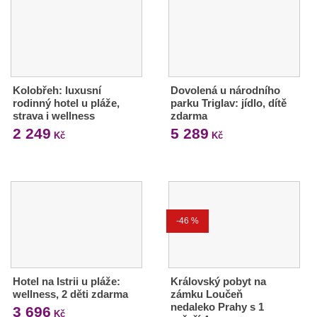
Kolobřeh: luxusní
Dovolená u národního
rodinný hotel u pláže,
parku Triglav: jídlo, dítě
strava i wellness
zdarma
2 249
5 289
Kč
Kč
-46 %
Hotel na Istrii u pláže:
Královský pobyt na
wellness, 2 děti zdarma
zámku Loučeň
nedaleko Prahy s 1
3 696
Kč