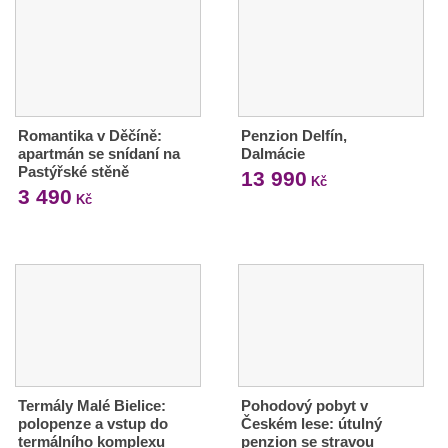
Romantika v Děčíně:
Penzion Delfín,
apartmán se snídaní na
Dalmácie
Pastýřské stěně
13 990
Kč
3 490
Kč
Termály Malé Bielice:
Pohodový pobyt v
polopenze a vstup do
Českém lese: útulný
termálního komplexu
penzion se stravou