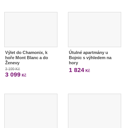
Výlet do Chamonix, k
Útulné apartmány u
hoře Mont Blanc a do
Bojnic s výhledem na
Ženevy
hory
1 824
3 199 Kč
Kč
3 099
Kč