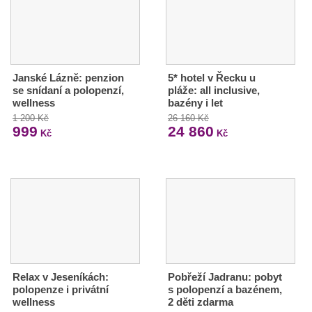
Janské Lázně: penzion
5* hotel v Řecku u
se snídaní a polopenzí,
pláže: all inclusive,
wellness
bazény i let
1 200 Kč
26 160 Kč
999
24 860
Kč
Kč
Relax v Jeseníkách:
Pobřeží Jadranu: pobyt
polopenze i privátní
s polopenzí a bazénem,
wellness
2 děti zdarma