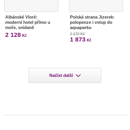
Albánské Vlorë:
Polská strana Jizerek:
moderní hotel přímo u
polopenze i vstup do
moře, snídaně
aquaparku
2 128
2 172 Kč
Kč
1 873
Kč
Načíst další