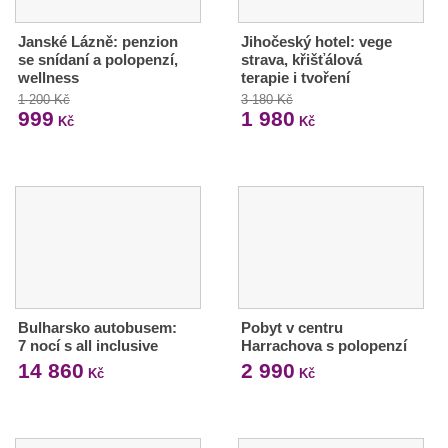
Janské Lázně: penzion
Jihočeský hotel: vege
se snídaní a polopenzí,
strava, křišťálová
wellness
terapie i tvoření
1 200 Kč
3 180 Kč
999
1 980
Kč
Kč
Bulharsko autobusem:
Pobyt v centru
7 nocí s all inclusive
Harrachova s polopenzí
14 860
2 990
Kč
Kč