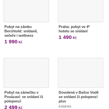
Pobyt na zámku
Praha: pobyt ve 4*
Berchtold: snídaně,
hotelu se snídaní
večeře i wellness
1 490
Kč
1 990
Kč
Pobyt na zámečku v
Dovolená v Bašce Vodě
Posázaví: se snídaní či
se snídaní či polopenzí
polopenzí
plus
2 499
6 018 Kč
Kč