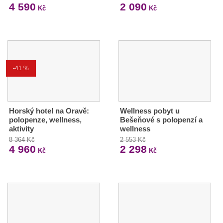
4 590
2 090
Kč
Kč
-41 %
Horský hotel na Oravě:
Wellness pobyt u
polopenze, wellness,
Bešeňové s polopenzí a
aktivity
wellness
8 364 Kč
2 553 Kč
4 960
2 298
Kč
Kč