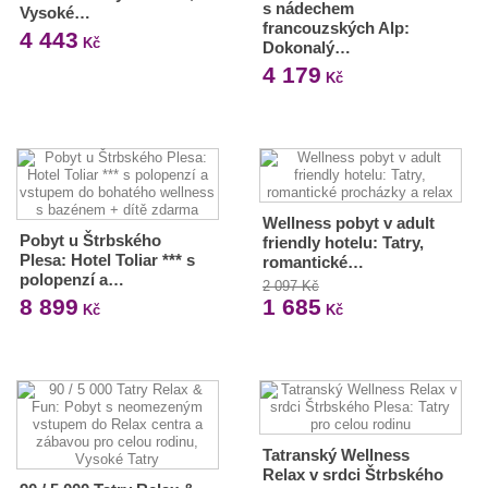
s nádechem
Vysoké…
francouzských Alp:
4 443
Kč
Dokonalý…
4 179
Kč
Wellness pobyt v adult
Pobyt u Štrbského
friendly hotelu: Tatry,
Plesa: Hotel Toliar *** s
romantické…
polopenzí a…
2 097 Kč
8 899
1 685
Kč
Kč
Tatranský Wellness
Relax v srdci Štrbského