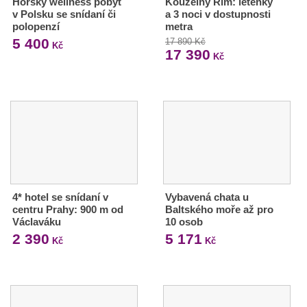
Horský wellness pobyt
Kouzelný Řím: letenky
v Polsku se snídaní či
a 3 noci v dostupnosti
polopenzí
metra
5 400
17 890 Kč
Kč
17 390
Kč
4* hotel se snídaní v
Vybavená chata u
centru Prahy: 900 m od
Baltského moře až pro
Václaváku
10 osob
2 390
5 171
Kč
Kč