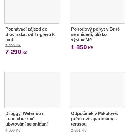
Poznávací zájezd do
Pohodový pobyt v Brně
Slovinska: od Triglavu k
se snídaní, blízko
moři
výstaviště
1 850
7 590 Kč
Kč
7 290
Kč
Bruggy, Waterloo i
Odpočinek v Mikulově:
Lucemburk vč.
prémiové apartmány s
ubytování se snídaní
terasou
4 990 Kč
2 961 Kč