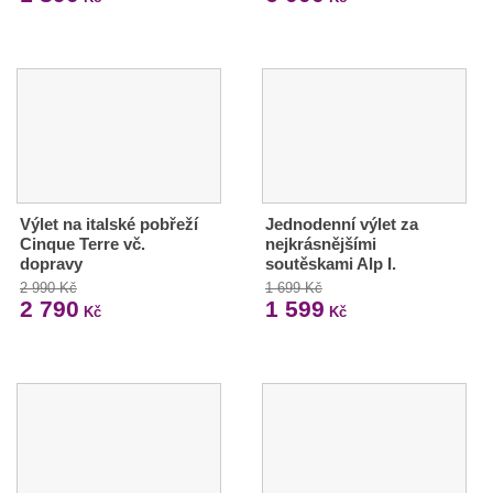
Výlet na italské pobřeží
Jednodenní výlet za
Cinque Terre vč.
nejkrásnějšími
dopravy
soutěskami Alp I.
2 990 Kč
1 699 Kč
2 790
1 599
Kč
Kč