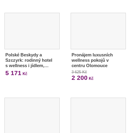
Polské Beskydy a
Pronájem luxusních
Szczyrk: rodinný hotel
wellness pokojů v
s wellness i jídlem,…
centru Olomouce
5 171
3 625 Kč
Kč
2 200
Kč