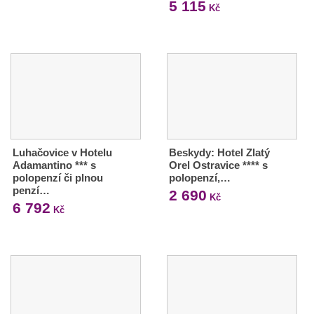
5 115
Kč
Luhačovice v Hotelu
Beskydy: Hotel Zlatý
Adamantino *** s
Orel Ostravice **** s
polopenzí či plnou
polopenzí,…
penzí…
2 690
Kč
6 792
Kč