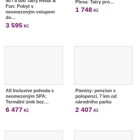
90 / 5 000 Tatry Relax &
Plesa: Tatry pro…
Fun: Pobyt s
1 748
Kč
neomezeným vstupem
do…
3 595
Kč
All Inclusive pohoda s
Pieniny: penzion s
neomezeným SPA:
polopenzí, 7 km od
Termální únik bez…
národního parku
6 477
2 407
Kč
Kč