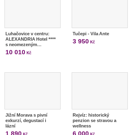
Luhačovice v centru:
Tučepi - Vila Ante
ALEXANDRIA Hotel ****
3 950
Kč
s neomezeným…
10 010
Kč
Jižní Morava s pivní
Rejvíz: historický
exkurzí, degustací i
penzion se stravou a
lázní
wellness
1 890
6 000
Kč
Kč