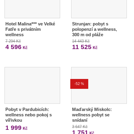
Hotel Malina*** ve Velké
Strunjan: pobyt s
Fatře s privátním
polopenzí a wellness,
wellness
300 m od pláže
7 294 Kč
14 443 Kč
4 596
11 525
Kč
Kč
-52 %
Pobyt v Pardubicích:
Maďarský Miskolc:
wellness nebo pokoj s
wellness pobyt se
vířivkou
snídaní
1 999
3 647 Kč
Kč
1 751
Kč