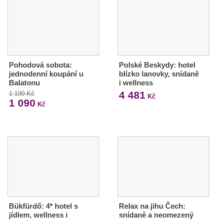
Pohodová sobota:
Polské Beskydy: hotel
jednodenní koupání u
blízko lanovky, snídaně
Balatonu
i wellness
4 481
1 190 Kč
Kč
1 090
Kč
Bükfürdő: 4* hotel s
Relax na jihu Čech:
jídlem, wellness i
snídaně a neomezený