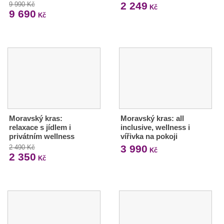
2 249
9 990 Kč
Kč
9 690
Kč
Moravský kras:
Moravský kras: all
relaxace s jídlem i
inclusive, wellness i
privátním wellness
vířivka na pokoji
3 990
2 490 Kč
Kč
2 350
Kč