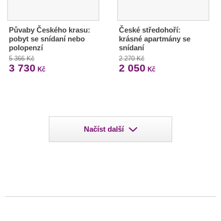
Půvaby Českého krasu:
České středohoří:
pobyt se snídaní nebo
krásné apartmány se
polopenzí
snídaní
5 366 Kč
2 270 Kč
3 730
2 050
Kč
Kč
Načíst další