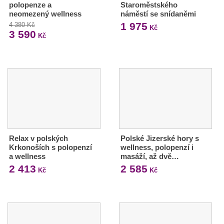
polopenze a
Staroměstského
neomezený wellness
náměstí se snídaněmi
1 975
4 380 Kč
Kč
3 590
Kč
Relax v polských
Polské Jizerské hory s
Krkonoších s polopenzí
wellness, polopenzí i
a wellness
masáží, až dvě…
2 413
2 585
Kč
Kč