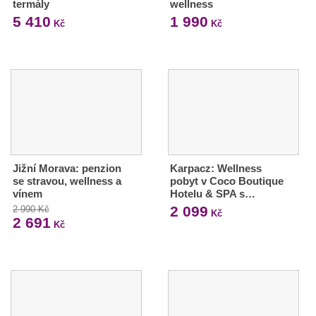
termály
wellness
5 410
1 990
Kč
Kč
Jižní Morava: penzion
Karpacz: Wellness
se stravou, wellness a
pobyt v Coco Boutique
vínem
Hotelu & SPA s…
2 099
2 990 Kč
Kč
2 691
Kč