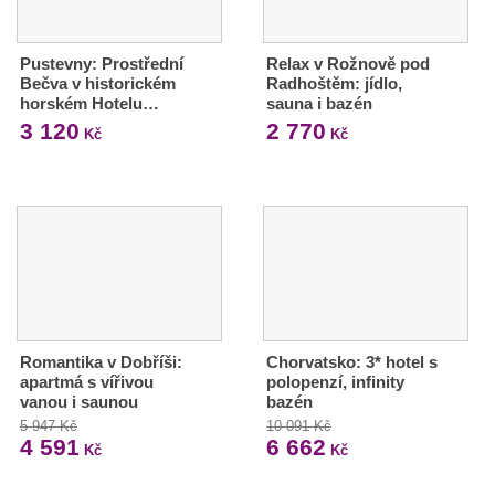
Pustevny: Prostřední
Relax v Rožnově pod
Bečva v historickém
Radhoštěm: jídlo,
horském Hotelu…
sauna i bazén
3 120
2 770
Kč
Kč
Romantika v Dobříši:
Chorvatsko: 3* hotel s
apartmá s vířivou
polopenzí, infinity
vanou i saunou
bazén
5 947 Kč
10 091 Kč
4 591
6 662
Kč
Kč