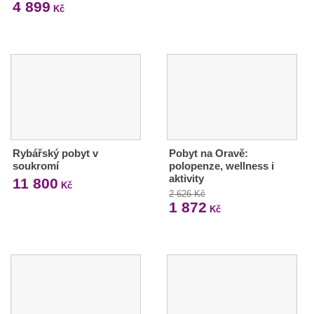
4 899
Kč
Rybářský pobyt v
Pobyt na Oravě:
soukromí
polopenze, wellness i
aktivity
11 800
Kč
2 626 Kč
1 872
Kč