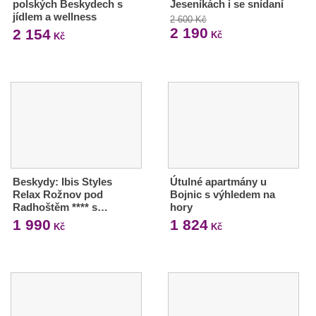
polských Beskydech s
Jeseníkách i se snídaní
jídlem a wellness
2 600 Kč
2 190
2 154
Kč
Kč
Beskydy: Ibis Styles
Útulné apartmány u
Relax Rožnov pod
Bojnic s výhledem na
Radhoštěm **** s…
hory
1 990
1 824
Kč
Kč