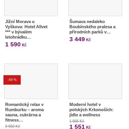
Jižní Morava u
Šumava nedaleko
Vyškova: Hotel Allvet
Boubínského pralesa a
*** v bývalém
přírodních parků v…
letohrádku…
3 449
Kč
1 590
Kč
-49 %
Romantický relax v
Moderní hotel v
Rumburku – aroma
polských Krkonoších:
sauna, cukrárna a
jídlo a wellness
fitness…
1 666 Kč
1 551
9 650 Kč
Kč