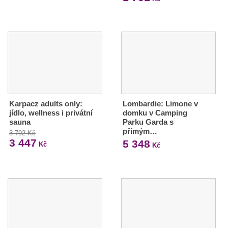
Karpacz adults only:
Lombardie: Limone v
jídlo, wellness i privátní
domku v Camping
sauna
Parku Garda s
přímým…
3 792 Kč
3 447
5 348
Kč
Kč