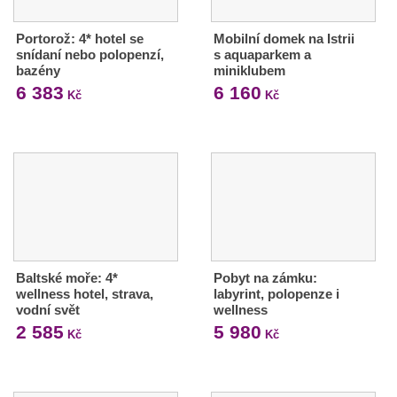
Portorož: 4* hotel se
Mobilní domek na Istrii
snídaní nebo polopenzí,
s aquaparkem a
bazény
miniklubem
6 383
6 160
Kč
Kč
Baltské moře: 4*
Pobyt na zámku:
wellness hotel, strava,
labyrint, polopenze i
vodní svět
wellness
2 585
5 980
Kč
Kč