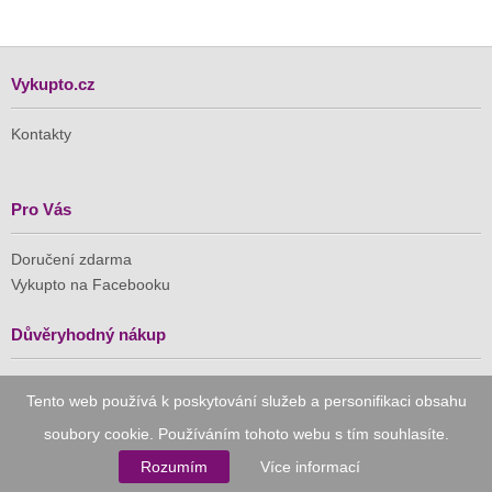
Vykupto.cz
Kontakty
Pro Vás
Doručení zdarma
Vykupto na Facebooku
Důvěryhodný nákup
Naše společnost je členem Asociace pro elektronickou
Tento web používá k poskytování služeb a personifikaci obsahu
komerci (APEK)
soubory cookie. Používáním tohoto webu s tím souhlasíte.
Rozumím
Více informací