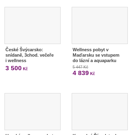
České Švýcarsko:
Wellness pobyt v
snídaně, 3chod. večeře
Maďarsku se vstupem
i wellness
do lázní a aquaparku
3 500
5 447 Kč
Kč
4 839
Kč