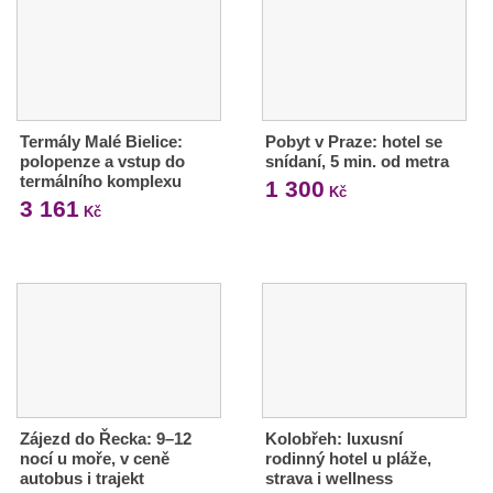
Termály Malé Bielice:
Pobyt v Praze: hotel se
polopenze a vstup do
snídaní, 5 min. od metra
termálního komplexu
1 300
Kč
3 161
Kč
Zájezd do Řecka: 9–12
Kolobřeh: luxusní
nocí u moře, v ceně
rodinný hotel u pláže,
autobus i trajekt
strava i wellness