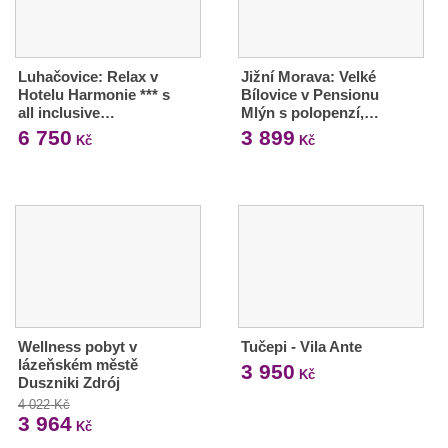
Luhačovice: Relax v
Jižní Morava: Velké
Hotelu Harmonie *** s
Bílovice v Pensionu
all inclusive…
Mlýn s polopenzí,…
6 750
3 899
Kč
Kč
Wellness pobyt v
Tučepi - Vila Ante
lázeňském městě
3 950
Kč
Duszniki Zdrój
4 022 Kč
3 964
Kč