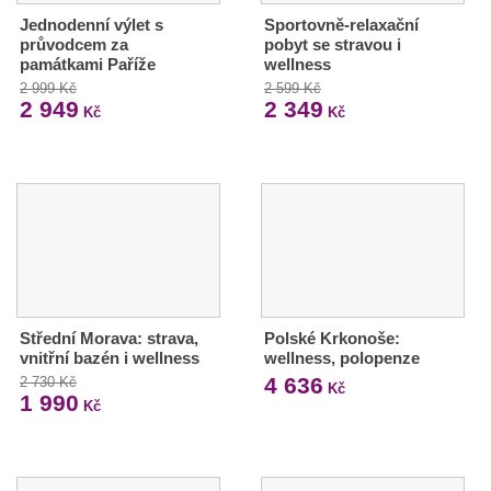
Jednodenní výlet s
Sportovně-relaxační
průvodcem za
pobyt se stravou i
památkami Paříže
wellness
2 999 Kč
2 599 Kč
2 949
2 349
Kč
Kč
Střední Morava: strava,
Polské Krkonoše:
vnitřní bazén i wellness
wellness, polopenze
4 636
2 730 Kč
Kč
1 990
Kč