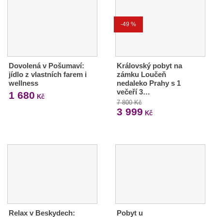
-49 %
Dovolená v Pošumaví:
Královský pobyt na
jídlo z vlastních farem i
zámku Loučeň
wellness
nedaleko Prahy s 1
večeří 3…
1 680
Kč
7 800 Kč
3 999
Kč
Relax v Beskydech:
Pobyt u