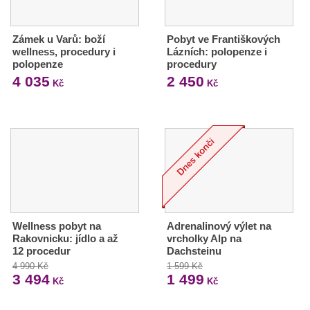
Zámek u Varů: boží
Pobyt ve Františkových
wellness, procedury i
Lázních: polopenze i
polopenze
procedury
4 035
2 450
Kč
Kč
Wellness pobyt na
Adrenalinový výlet na
Rakovnicku: jídlo a až
vrcholky Alp na
12 procedur
Dachsteinu
4 990 Kč
1 599 Kč
3 494
1 499
Kč
Kč