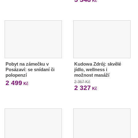
Kč
Pobyt na zámečku v
Kudowa Zdrój: skvělé
Posázaví: se snídaní či
jídlo, wellness i
polopenzí
možnost masáží
2 499
2 367 Kč
Kč
2 327
Kč