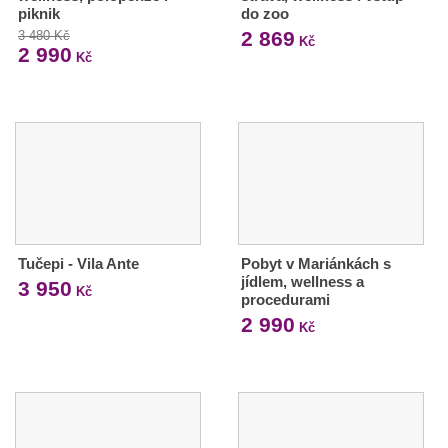
piknik
do zoo
2 869
3 480 Kč
Kč
2 990
Kč
Tučepi - Vila Ante
Pobyt v Mariánkách s
jídlem, wellness a
3 950
Kč
procedurami
2 990
Kč