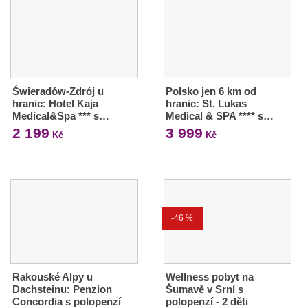
Świeradów-Zdrój u
Polsko jen 6 km od
hranic: Hotel Kaja
hranic: St. Lukas
Medical&Spa *** s…
Medical & SPA **** s…
2 199
3 999
Kč
Kč
-46 %
Rakouské Alpy u
Wellness pobyt na
Dachsteinu: Penzion
Šumavě v Srní s
Concordia s polopenzí
polopenzí - 2 děti