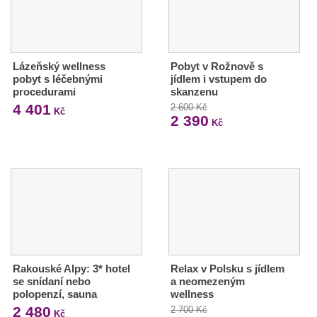
Lázeňský wellness
Pobyt v Rožnově s
pobyt s léčebnými
jídlem i vstupem do
procedurami
skanzenu
4 401
2 600 Kč
Kč
2 390
Kč
Rakouské Alpy: 3* hotel
Relax v Polsku s jídlem
se snídaní nebo
a neomezeným
polopenzí, sauna
wellness
2 480
2 700 Kč
Kč