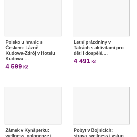
Polsko u hranic s
Letní prázdniny v
Českem: Lázně
Tatrách s aktivitami pro
Kudowa-Zdrój v Hotelu
děti i dospělé,…
Kudowa …
4 491
Kč
4 599
Kč
Zámek v Kynšperku:
Pobyt v Bojnicích:
wellness, polopenze i
strava, wellness i vstup