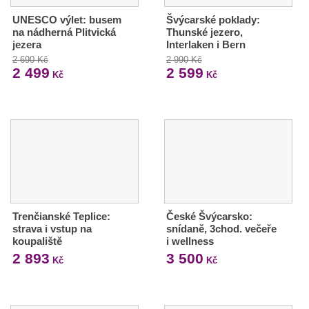
UNESCO výlet: busem
Švýcarské poklady:
na nádherná Plitvická
Thunské jezero,
jezera
Interlaken i Bern
2 690 Kč
2 990 Kč
2 499
2 599
Kč
Kč
Trenčianské Teplice:
České Švýcarsko:
strava i vstup na
snídaně, 3chod. večeře
koupaliště
i wellness
2 893
3 500
Kč
Kč