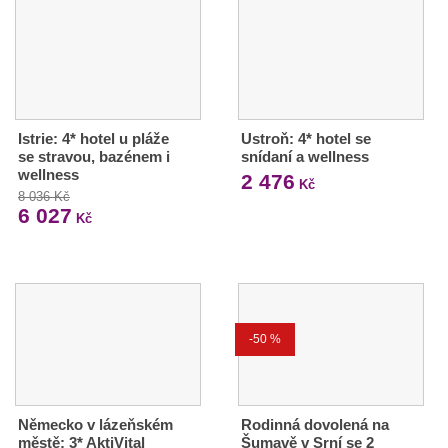
Istrie: 4* hotel u pláže
Ustroň: 4* hotel se
se stravou, bazénem i
snídaní a wellness
wellness
2 476
Kč
8 036 Kč
6 027
Kč
-50 %
Německo v lázeňském
Rodinná dovolená na
městě: 3* AktiVital
Šumavě v Srní se 2