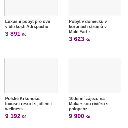
Luxusní pobyt pro dva
Pobyt v domečku v
v blízkosti Adršpachu
korunách stromů v
Malé Fatře
3 891
Kč
3 623
Kč
Polské Krkonoše:
10denní zájezd na
luxusní resort s jídlem i
Makarskou riviéru s
wellness
polopenzí
9 192
9 990
Kč
Kč