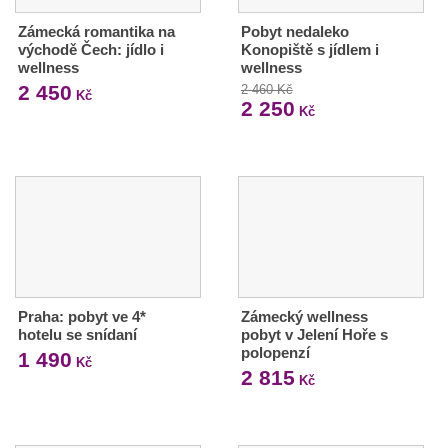
Zámecká romantika na
Pobyt nedaleko
východě Čech: jídlo i
Konopiště s jídlem i
wellness
wellness
2 450
2 460 Kč
Kč
2 250
Kč
Praha: pobyt ve 4*
Zámecký wellness
hotelu se snídaní
pobyt v Jelení Hoře s
polopenzí
1 490
Kč
2 815
Kč