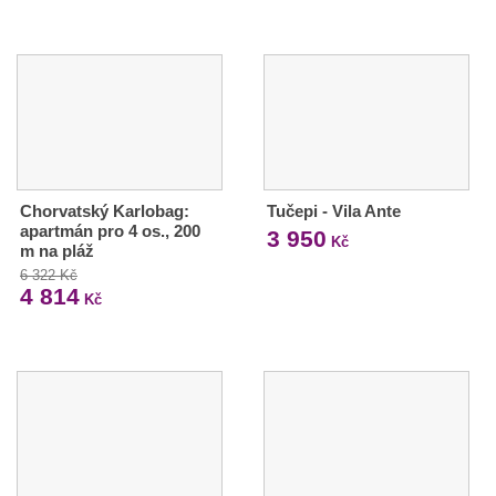
Chorvatský Karlobag:
Tučepi - Vila Ante
apartmán pro 4 os., 200
3 950
Kč
m na pláž
6 322 Kč
4 814
Kč