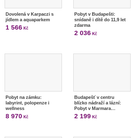
Dovolená v Karpaczi s
Pobyt v Budapešti:
jídlem a aquaparkem
snídaně i dítě do 11,9 let
zdarma
1 566
Kč
2 036
Kč
Pobyt na zámku:
Budapešť v centru
labyrint, polopenze i
blízko nádraží a lázní:
wellness
Pobyt v Marmara…
8 970
2 199
Kč
Kč