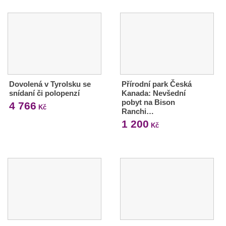
Dovolená v Tyrolsku se
Přírodní park Česká
snídaní či polopenzí
Kanada: Nevšední
pobyt na Bison
4 766
Kč
Ranchi…
1 200
Kč