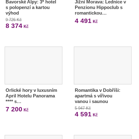
Bavorské Alpy: 3* hotel
Jižní Morava: Lednice v
s polopenzí a kartou
Penzionu Hippoclub s
výhod
romantickou…
4 491
9 726 Kč
Kč
8 374
Kč
Orlické hory v luxusním
Romantika v Dobříši:
April Hotelu Panorama
apartmá s vířivou
**** s…
vanou i saunou
7 200
5 947 Kč
Kč
4 591
Kč