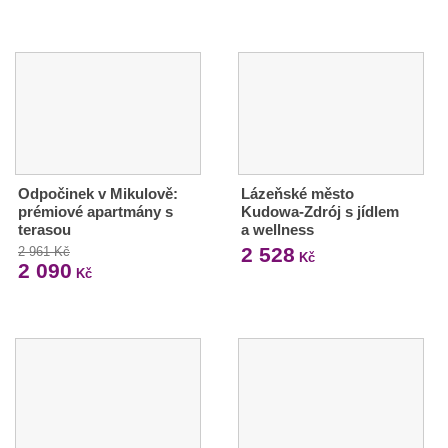
Odpočinek v Mikulově:
Lázeňské město
prémiové apartmány s
Kudowa-Zdrój s jídlem
terasou
a wellness
2 528
2 961 Kč
Kč
2 090
Kč