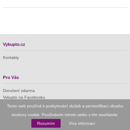
Vykupto.cz
Kontakty
Pro Vás
Doručení zdarma
Vykupto na Facebooku
Tento web používá k poskytování služeb a personifikaci obsahu
Důvěryhodný nákup
soubory cookie. Používáním tohoto webu s tím souhlasíte.
Rozumím
Více informací
Naše společnost je členem Asociace pro elektronickou
komerci (APEK)