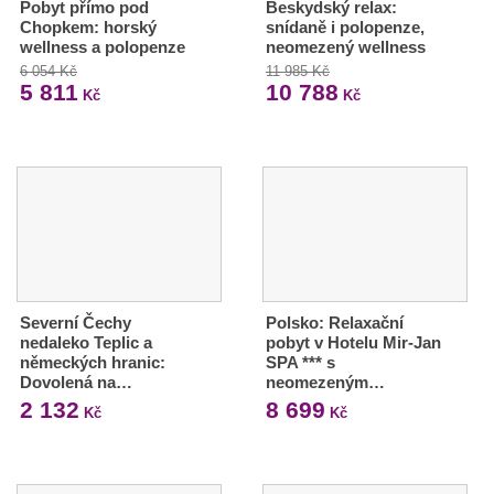
Pobyt přímo pod
Beskydský relax:
Chopkem: horský
snídaně i polopenze,
wellness a polopenze
neomezený wellness
6 054 Kč
11 985 Kč
5 811
10 788
Kč
Kč
Severní Čechy
Polsko: Relaxační
nedaleko Teplic a
pobyt v Hotelu Mir-Jan
německých hranic:
SPA *** s
Dovolená na…
neomezeným…
2 132
8 699
Kč
Kč