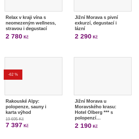
Relax v kraji vína s
Jižní Morava s pivní
neomezeným wellness,
exkurzí, degustací i
stravou i degustací
lázní
2 780
2 290
Kč
Kč
-62 %
Rakouské Alpy:
Jižní Morava u
polopenze, sauny i
Moravského krasu:
karta výhod
Hotel Olberg *** s
polopenzí…
19 695 Kč
7 397
2 190
Kč
Kč