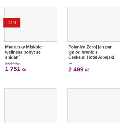
-52 %
Maďarský Miskolc:
Polanica Zdroj jen pár
wellness pobyt se
km od hranic s
snídaní
Českem: Hotel Alpejski
…
3 647 Kč
1 751
2 499
Kč
Kč