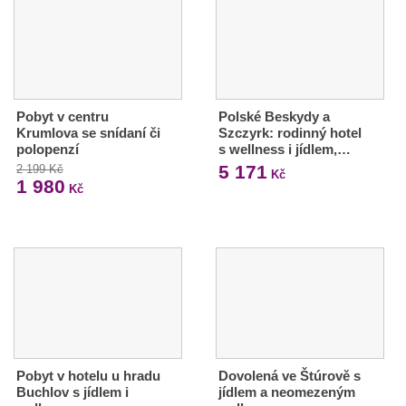
Pobyt v centru
Polské Beskydy a
Krumlova se snídaní či
Szczyrk: rodinný hotel
polopenzí
s wellness i jídlem,…
5 171
2 199 Kč
Kč
1 980
Kč
Pobyt v hotelu u hradu
Dovolená ve Štúrově s
Buchlov s jídlem i
jídlem a neomezeným