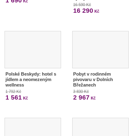
1 690
Kč
16 590 Kč
16 290
Kč
Polské Beskydy: hotel s
Pobyt v rodinném
jídlem a neomezeným
pivovaru v Dolních
wellness
Břežanech
1 792 Kč
3 830 Kč
1 561
2 967
Kč
Kč