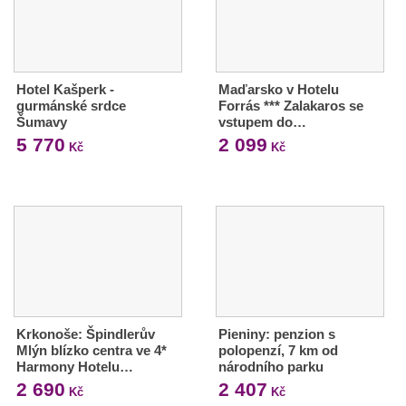
Hotel Kašperk -
Maďarsko v Hotelu
gurmánské srdce
Forrás *** Zalakaros se
Šumavy
vstupem do…
5 770
2 099
Kč
Kč
Krkonoše: Špindlerův
Pieniny: penzion s
Mlýn blízko centra ve 4*
polopenzí, 7 km od
Harmony Hotelu…
národního parku
2 690
2 407
Kč
Kč