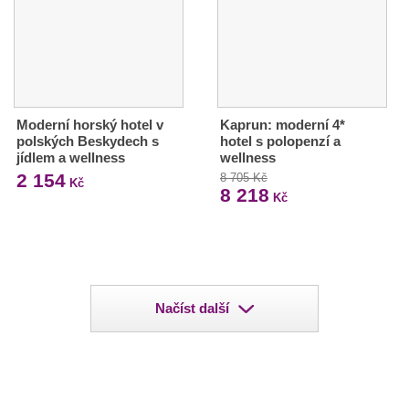
Moderní horský hotel v
Kaprun: moderní 4*
polských Beskydech s
hotel s polopenzí a
jídlem a wellness
wellness
2 154
8 705 Kč
Kč
8 218
Kč
Načíst další