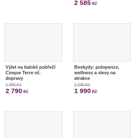
2 585
Kč
Výlet na italské pobřeží
Beskydy: polopenze,
Cinque Terre vč.
wellness a slevy na
dopravy
atrakce
2 990 Kč
2 245 Kč
2 790
1 990
Kč
Kč