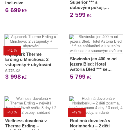
Superior *** s
inclusive…
dobovými pokoji,…
6 699
Kč
2 599
Kč
-41 %
Aquapark Therme
Slovinsko jen 400 m od
Erding u Mnichova: 2
jezera Bled: Hotel
vstupenky + ubytování
Astoria Bled *** se…
6 776 Kč
3 998
5 799
Kč
Kč
-43 %
-49 %
Wellness dovolená v
Rodinná dovolená v
Therme Erding –
Norimberku – 2 děti