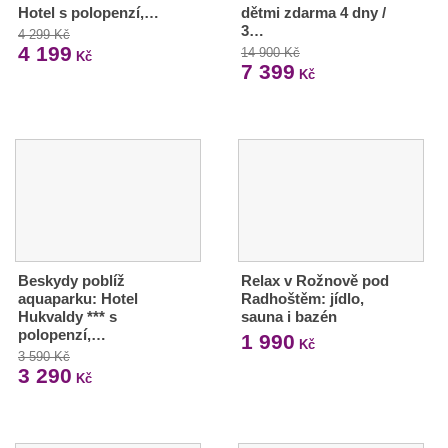
Hotel s polopenzí,…
dětmi zdarma 4 dny /
3…
4 299 Kč
4 199
14 900 Kč
Kč
7 399
Kč
Beskydy poblíž
Relax v Rožnově pod
aquaparku: Hotel
Radhoštěm: jídlo,
Hukvaldy *** s
sauna i bazén
polopenzí,…
1 990
Kč
3 590 Kč
3 290
Kč