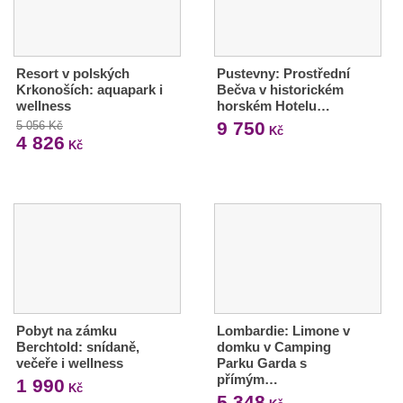
Resort v polských
Pustevny: Prostřední
Krkonoších: aquapark i
Bečva v historickém
wellness
horském Hotelu…
9 750
5 056 Kč
Kč
4 826
Kč
Pobyt na zámku
Lombardie: Limone v
Berchtold: snídaně,
domku v Camping
večeře i wellness
Parku Garda s
přímým…
1 990
Kč
5 348