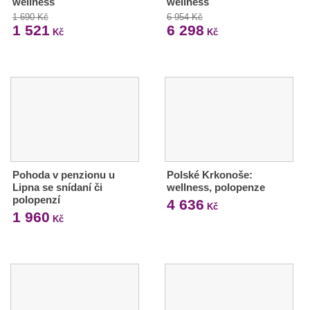
wellness
wellness
1 690 Kč
6 954 Kč
1 521
6 298
Kč
Kč
Pohoda v penzionu u
Polské Krkonoše:
Lipna se snídaní či
wellness, polopenze
polopenzí
4 636
Kč
1 960
Kč