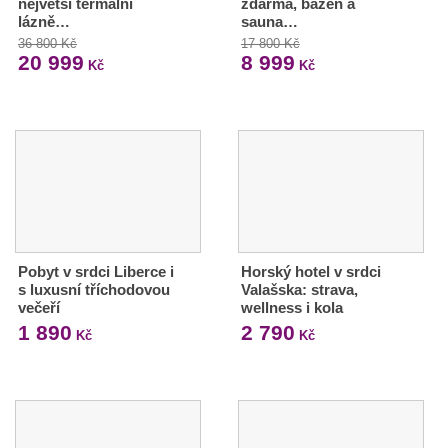
největší termální
zdarma, bazén a
lázně…
sauna…
36 800 Kč
17 800 Kč
20 999
8 999
Kč
Kč
Pobyt v srdci Liberce i
Horský hotel v srdci
s luxusní tříchodovou
Valašska: strava,
večeří
wellness i kola
1 890
2 790
Kč
Kč