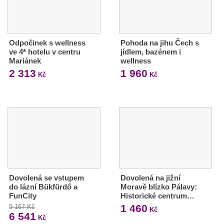
Odpočinek s wellness
Pohoda na jihu Čech s
ve 4* hotelu v centru
jídlem, bazénem i
Mariánek
wellness
2 313
1 960
Kč
Kč
Dovolená se vstupem
Dovolená na jižní
do lázní Bükfürdő a
Moravě blízko Pálavy:
FunCity
Historické centrum…
1 460
9 167 Kč
Kč
6 541
Kč