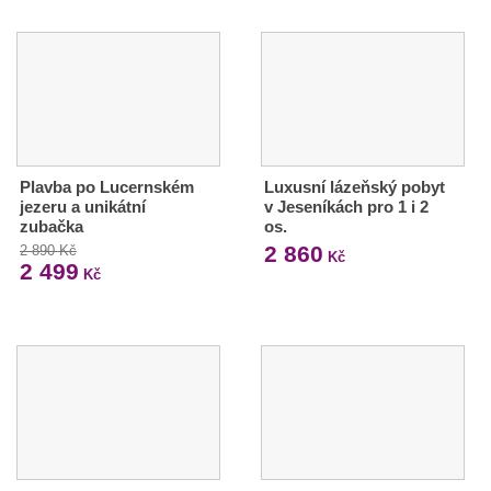
Plavba po Lucernském
Luxusní lázeňský pobyt
jezeru a unikátní
v Jeseníkách pro 1 i 2
zubačka
os.
2 860
2 890 Kč
Kč
2 499
Kč