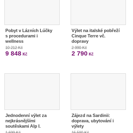
Pobyt v Lázních Lúčky
Výlet na italské pobřeží
s procedurami i
Cinque Terre vč.
wellness
dopravy
10 212 Kč
2 990 Kč
9 848
2 790
Kč
Kč
Jednodenní výlet za
Zájezd na Sardinii:
nejkrásnějšími
doprava, ubytování i
soutěskami Alp I.
výlety
1 699 Kč
16 590 Kč