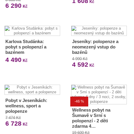
1 608
Kč
6 290
Kč
Karlova Studánka:
Jeseníky: polopenze a
pobyt s polopenzí a
neomezený vstup do
bazénem
bazénů
4 490
4 990 Kč
Kč
4 592
Kč
Pobyt v Jeseníkách:
-46 %
wellness, sport a
Wellness pobyt na
polopenze
Šumavě v Srní s
7 474 Kč
polopenzí - 2 děti
6 728
Kč
zdarma 4…
19 600 Kč