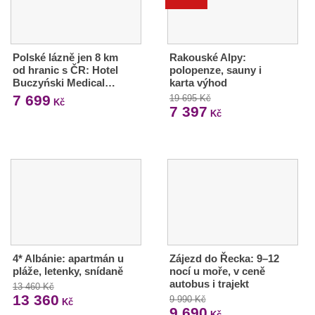
Polské lázně jen 8 km
Rakouské Alpy:
od hranic s ČR: Hotel
polopenze, sauny i
Buczyński Medical…
karta výhod
7 699
19 695 Kč
Kč
7 397
Kč
4* Albánie: apartmán u
Zájezd do Řecka: 9–12
pláže, letenky, snídaně
nocí u moře, v ceně
autobus i trajekt
13 460 Kč
13 360
9 990 Kč
Kč
9 690
Kč