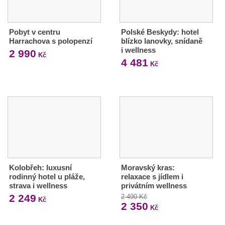
Pobyt v centru
Polské Beskydy: hotel
Harrachova s polopenzí
blízko lanovky, snídaně
i wellness
2 990
Kč
4 481
Kč
Kolobřeh: luxusní
Moravský kras:
rodinný hotel u pláže,
relaxace s jídlem i
strava i wellness
privátním wellness
2 249
2 490 Kč
Kč
2 350
Kč