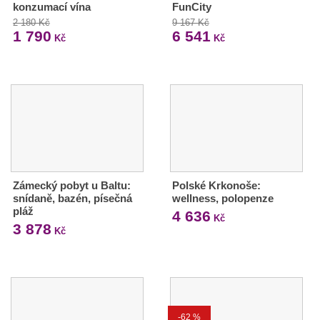
konzumací vína
FunCity
2 180 Kč
9 167 Kč
1 790
6 541
Kč
Kč
Zámecký pobyt u Baltu:
Polské Krkonoše:
snídaně, bazén, písečná
wellness, polopenze
pláž
4 636
Kč
3 878
Kč
-62 %