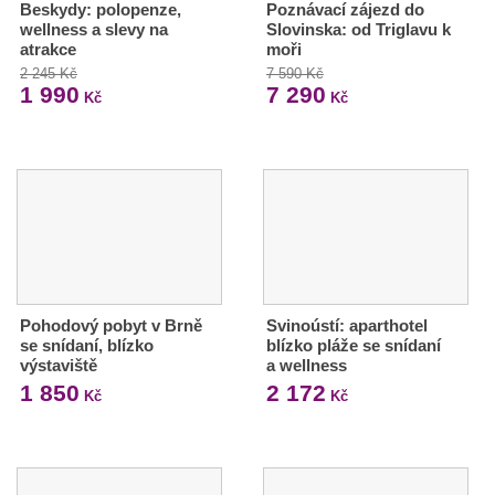
Beskydy: polopenze,
Poznávací zájezd do
wellness a slevy na
Slovinska: od Triglavu k
atrakce
moři
2 245 Kč
7 590 Kč
1 990
7 290
Kč
Kč
Pohodový pobyt v Brně
Svinoústí: aparthotel
se snídaní, blízko
blízko pláže se snídaní
výstaviště
a wellness
1 850
2 172
Kč
Kč