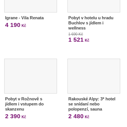
Igrane - Vila Renata
Pobyt v hotelu u hradu
Buchlov s jídlem i
4 190
Kč
wellness
1 690 Kč
1 521
Kč
Pobyt v Rožnově s
Rakouské Alpy: 3* hotel
jídlem i vstupem do
se snídaní nebo
skanzenu
polopenzí, sauna
2 390
2 480
Kč
Kč