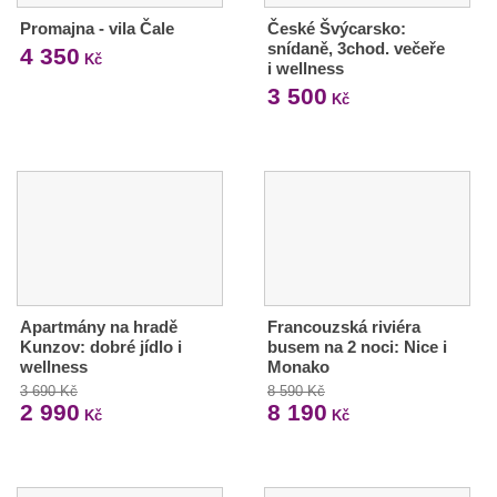
Promajna - vila Čale
České Švýcarsko:
snídaně, 3chod. večeře
4 350
Kč
i wellness
3 500
Kč
Apartmány na hradě
Francouzská riviéra
Kunzov: dobré jídlo i
busem na 2 noci: Nice i
wellness
Monako
3 690 Kč
8 590 Kč
2 990
8 190
Kč
Kč