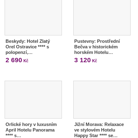
Beskydy: Hotel Zlatý
Pustevny: Prostřední
Orel Ostravice **** s
Bečva v historickém
polopenzí,…
horském Hotelu…
2 690
3 120
Kč
Kč
Orlické hory v luxusním
Jižní Morava: Relaxace
April Hotelu Panorama
ve stylovém Hotelu
**** s…
Happy Star **** se…