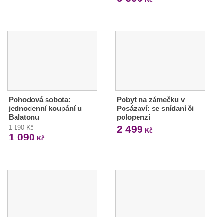
Pohodová sobota:
Pobyt na zámečku v
jednodenní koupání u
Posázaví: se snídaní či
Balatonu
polopenzí
2 499
1 190 Kč
Kč
1 090
Kč