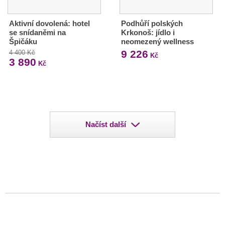
Aktivní dovolená: hotel
Podhůří polských
se snídaněmi na
Krkonoš: jídlo i
Špičáku
neomezený wellness
9 226
4 400 Kč
Kč
3 890
Kč
Načíst další