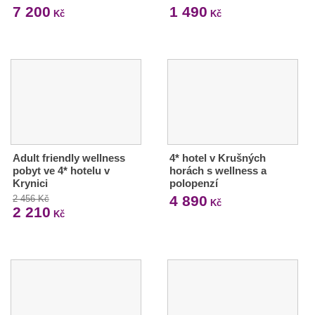
7 200
1 490
Kč
Kč
Adult friendly wellness
4* hotel v Krušných
pobyt ve 4* hotelu v
horách s wellness a
Krynici
polopenzí
4 890
2 456 Kč
Kč
2 210
Kč