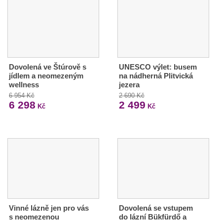
Dovolená ve Štúrově s
UNESCO výlet: busem
jídlem a neomezeným
na nádherná Plitvická
wellness
jezera
6 954 Kč
2 690 Kč
6 298
2 499
Kč
Kč
Vinné lázně jen pro vás
Dovolená se vstupem
s neomezenou
do lázní Bükfürdő a