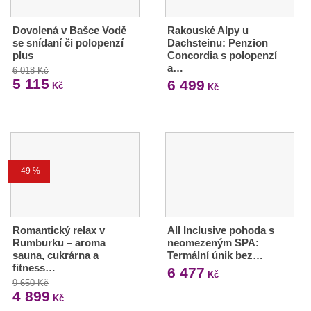
Dovolená v Bašce Vodě
Rakouské Alpy u
se snídaní či polopenzí
Dachsteinu: Penzion
plus
Concordia s polopenzí
a…
6 018 Kč
5 115
6 499
Kč
Kč
-49 %
Romantický relax v
All Inclusive pohoda s
Rumburku – aroma
neomezeným SPA:
sauna, cukrárna a
Termální únik bez…
fitness…
6 477
Kč
9 650 Kč
4 899
Kč