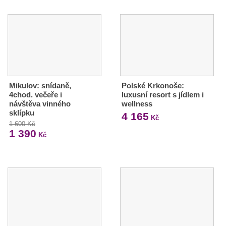
Mikulov: snídaně,
Polské Krkonoše:
4chod. večeře i
luxusní resort s jídlem i
návštěva vinného
wellness
sklípku
4 165
Kč
1 600 Kč
1 390
Kč