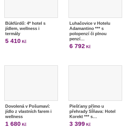
Bükfürdő: 4* hotel s
Luhačovice v Hotelu
jídlem, wellness i
Adamantino *** s
termály
polopenzí či plnou
penzí…
5 410
Kč
6 792
Kč
Dovolená v Pošumaví:
Piešťany přímo u
jídlo z vlastních farem i
přehrady Sĺňava: Hotel
wellness
Korekt *** s…
1 680
3 399
Kč
Kč