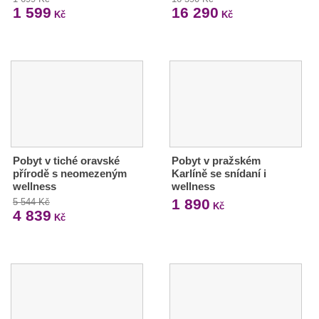
1 599
16 290
Kč
Kč
Pobyt v tiché oravské
Pobyt v pražském
přírodě s neomezeným
Karlíně se snídaní i
wellness
wellness
1 890
5 544 Kč
Kč
4 839
Kč