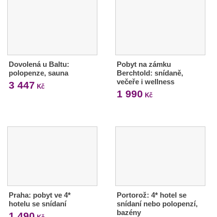
Dovolená u Baltu:
Pobyt na zámku
polopenze, sauna
Berchtold: snídaně,
večeře i wellness
3 447
Kč
1 990
Kč
Praha: pobyt ve 4*
Portorož: 4* hotel se
hotelu se snídaní
snídaní nebo polopenzí,
bazény
1 490