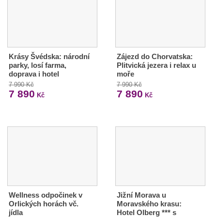
Krásy Švédska: národní
Zájezd do Chorvatska:
parky, losí farma,
Plitvická jezera i relax u
doprava i hotel
moře
7 990 Kč
7 990 Kč
7 890
7 890
Kč
Kč
Wellness odpočinek v
Jižní Morava u
Orlických horách vč.
Moravského krasu:
jídla
Hotel Olberg *** s