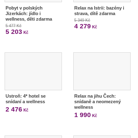
Pobyt v polských
Relax na Istrii: bazény i
Jizerkách: jídlo i
strava, dítě zdarma
wellness, děti zdarma
5 349 Kč
4 279
5 477 Kč
Kč
5 203
Kč
Ustroň: 4* hotel se
Relax na jihu Čech:
snídaní a wellness
snídaně a neomezený
wellness
2 476
Kč
1 990
Kč