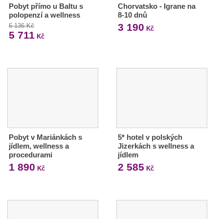
Pobyt přímo u Baltu s
Chorvatsko - Igrane na
polopenzí a wellness
8-10 dnů
3 190
6 136 Kč
Kč
5 711
Kč
Pobyt v Mariánkách s
5* hotel v polských
jídlem, wellness a
Jizerkách s wellness a
procedurami
jídlem
1 890
2 585
Kč
Kč