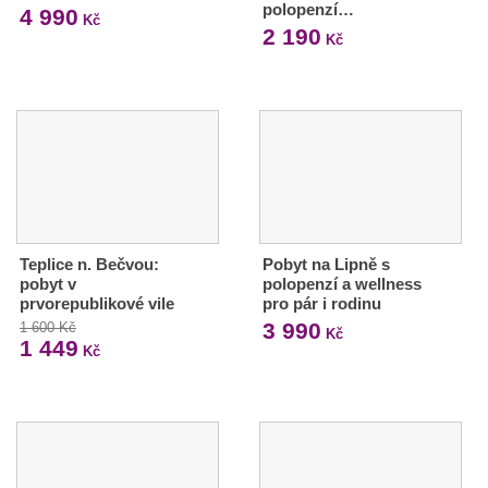
polopenzí…
4 990
Kč
2 190
Kč
Teplice n. Bečvou:
Pobyt na Lipně s
pobyt v
polopenzí a wellness
prvorepublikové vile
pro pár i rodinu
3 990
1 600 Kč
Kč
1 449
Kč