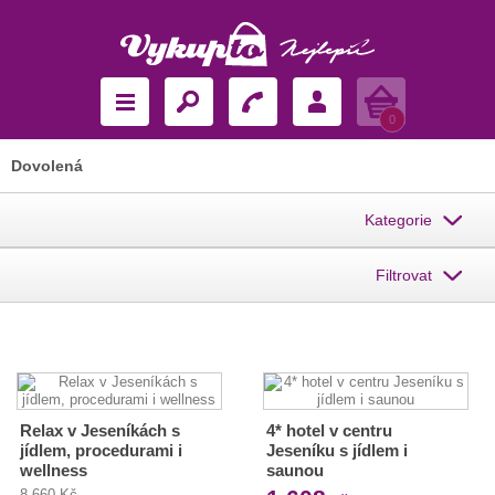
Košík
0
Dovolená
Kategorie
Filtrovat
Relax v Jeseníkách s
4* hotel v centru
jídlem, procedurami i
Jeseníku s jídlem i
wellness
saunou
8 660 Kč