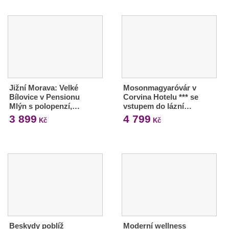
Jižní Morava: Velké
Mosonmagyaróvár v
Bílovice v Pensionu
Corvina Hotelu *** se
Mlýn s polopenzí,…
vstupem do lázní…
3 899
4 799
Kč
Kč
Beskydy poblíž
Moderní wellness