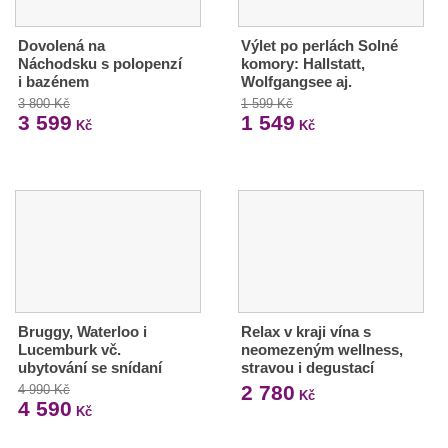
Dovolená na
Výlet po perlách Solné
Náchodsku s polopenzí
komory: Hallstatt,
i bazénem
Wolfgangsee aj.
3 800 Kč
1 599 Kč
3 599
1 549
Kč
Kč
Bruggy, Waterloo i
Relax v kraji vína s
Lucemburk vč.
neomezeným wellness,
ubytování se snídaní
stravou i degustací
2 780
4 990 Kč
Kč
4 590
Kč