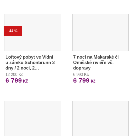
-44 %
Loftový pobyt ve Vídni
7 nocí na Makarské či
u zámku Schönbrunn 3
Omišské riviéře vč.
dny / 2 noci, 2…
dopravy
12 200 Kč
6 990 Kč
6 799
6 799
Kč
Kč