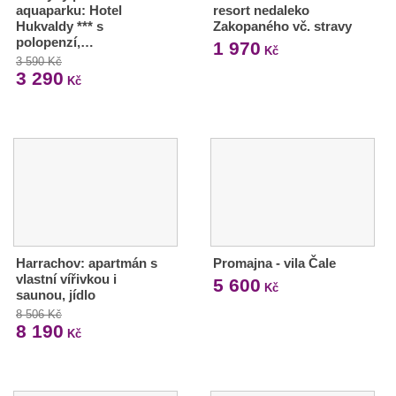
aquaparku: Hotel
resort nedaleko
Hukvaldy *** s
Zakopaného vč. stravy
polopenzí,…
1 970
Kč
3 590 Kč
3 290
Kč
Harrachov: apartmán s
Promajna - vila Čale
vlastní vířivkou i
5 600
Kč
saunou, jídlo
8 506 Kč
8 190
Kč