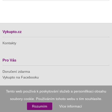
Vykupto.cz
Kontakty
Pro Vás
Doručení zdarma
Vykupto na Facebooku
Důvěryhodný nákup
Tento web používá k poskytování služeb a personifikaci obsahu
soubory cookie. Používáním tohoto webu s tím souhlasíte.
Naše společnost je členem Asociace pro elektronickou
komerci (APEK)
Rozumím
Více informací