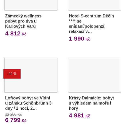
Zámecký wellness
Hotel S-centrum Děčín
pobyt pro dva u
**** se
Karlových Varů
snídaní/polopenzí,
relaxací v…
4 812
Kč
1 990
Kč
-44 %
Loftový pobyt ve Vídni
Krásy Dalmácie: pobyt
u zámku Schönbrunn 3
s výhledem na moře i
dny / 2 noci, 2…
hory
4 981
12 200 Kč
Kč
6 799
Kč