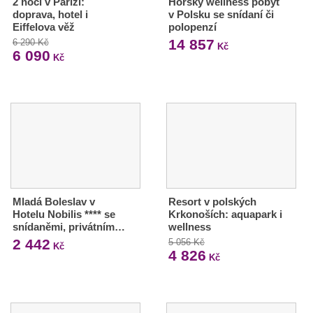
2 noci v Paříži:
Horský wellness pobyt
doprava, hotel i
v Polsku se snídaní či
Eiffelova věž
polopenzí
14 857
6 290 Kč
Kč
6 090
Kč
Mladá Boleslav v
Resort v polských
Hotelu Nobilis **** se
Krkonoších: aquapark i
snídaněmi, privátním…
wellness
2 442
5 056 Kč
Kč
4 826
Kč