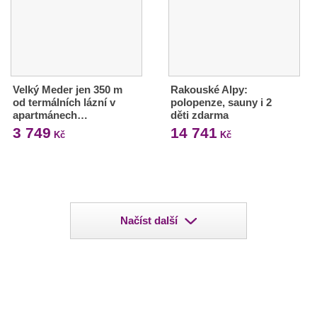
Velký Meder jen 350 m
Rakouské Alpy:
od termálních lázní v
polopenze, sauny i 2
apartmánech…
děti zdarma
3 749
14 741
Kč
Kč
Načíst další