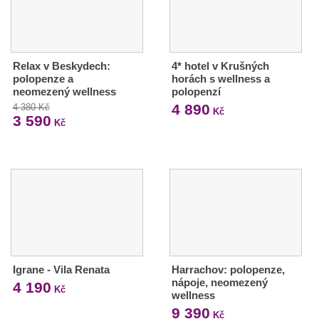
Relax v Beskydech:
4* hotel v Krušných
polopenze a
horách s wellness a
neomezený wellness
polopenzí
4 890
4 380 Kč
Kč
3 590
Kč
Igrane - Vila Renata
Harrachov: polopenze,
nápoje, neomezený
4 190
Kč
wellness
9 390
Kč