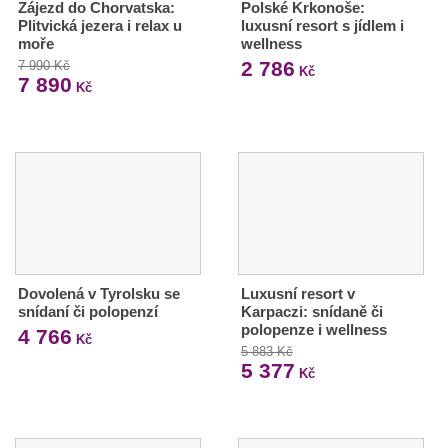
Zájezd do Chorvatska:
Polské Krkonoše:
Plitvická jezera i relax u
luxusní resort s jídlem i
moře
wellness
2 786
7 990 Kč
Kč
7 890
Kč
Dovolená v Tyrolsku se
Luxusní resort v
snídaní či polopenzí
Karpaczi: snídaně či
polopenze i wellness
4 766
Kč
5 883 Kč
5 377
Kč