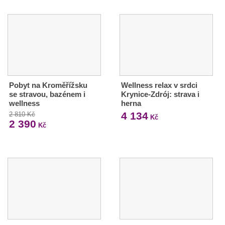
Pobyt na Kroměřížsku
Wellness relax v srdci
se stravou, bazénem i
Krynice-Zdrój: strava i
wellness
herna
4 134
2 810 Kč
Kč
2 390
Kč