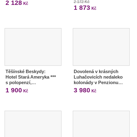
2 128
2 172 Kč
Kč
1 873
Kč
Těšínské Beskydy:
Dovolená v krásných
Hotel Stará Ameryka ***
Luhačovicích nedaleko
s polopenzí,…
kolonády v Penzionu…
1 900
3 980
Kč
Kč