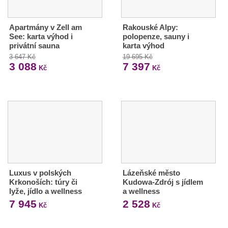
Apartmány v Zell am
Rakouské Alpy:
See: karta výhod i
polopenze, sauny i
privátní sauna
karta výhod
3 647 Kč
19 695 Kč
3 088
7 397
Kč
Kč
Luxus v polských
Lázeňské město
Krkonoších: túry či
Kudowa-Zdrój s jídlem
lyže, jídlo a wellness
a wellness
7 945
2 528
Kč
Kč