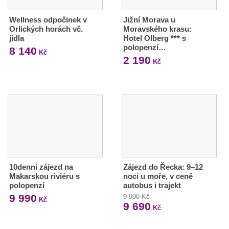
Wellness odpočinek v
Jižní Morava u
Orlických horách vč.
Moravského krasu:
jídla
Hotel Olberg *** s
polopenzí…
8 140
Kč
2 190
Kč
10denní zájezd na
Zájezd do Řecka: 9–12
Makarskou riviéru s
nocí u moře, v ceně
polopenzí
autobus i trajekt
9 990
9 990 Kč
Kč
9 690
Kč