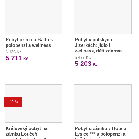
Pobyt přímo u Baltu s
Pobyt v polských
polopenzí a wellness
Jizerkách: jídlo i
wellness, děti zdarma
6 136 Kč
5 711
5 477 Kč
Kč
5 203
Kč
-49 %
Královský pobyt na
Pobyt u zámku v Hotelu
zámku Loučeň
Lysice *** s polopenzí a