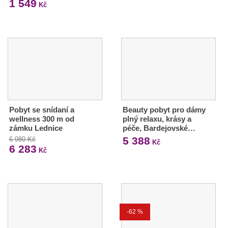
1 549
Kč
Pobyt se snídaní a
Beauty pobyt pro dámy
wellness 300 m od
plný relaxu, krásy a
zámku Lednice
péče, Bardejovské…
5 388
6 980 Kč
Kč
6 283
Kč
-62 %