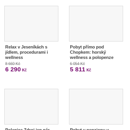
Relax v Jeseníkách s
Pobyt přímo pod
jídlem, procedurami i
Chopkem: horský
wellness
wellness a polopenze
8 660 Kč
6 054 Kč
6 290
5 811
Kč
Kč
Polanica Zdroj jen pár
Pobyt v penzionu v