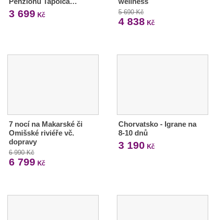
Penzionu Tapolca…
wellness
3 699
5 690 Kč
Kč
4 838
Kč
7 nocí na Makarské či
Chorvatsko - Igrane na
Omišské riviéře vč.
8-10 dnů
dopravy
3 190
Kč
6 990 Kč
6 799
Kč