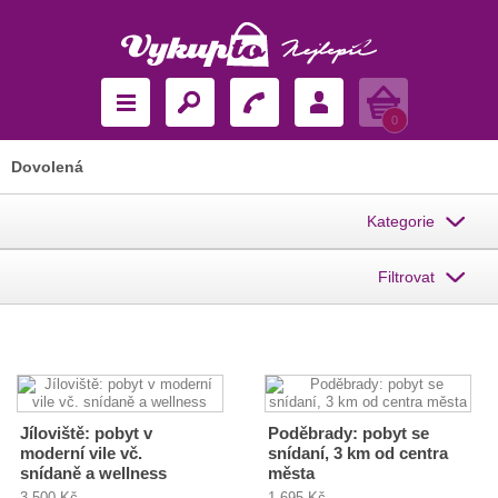
Košík
0
Dovolená
Kategorie
Filtrovat
Jíloviště: pobyt v
Poděbrady: pobyt se
moderní vile vč.
snídaní, 3 km od centra
snídaně a wellness
města
3 500 Kč
1 695 Kč