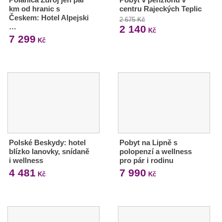
km od hranic s
centru Rajeckých Teplic
Českem: Hotel Alpejski
2 675 Kč
…
2 140
Kč
7 299
Kč
Polské Beskydy: hotel
Pobyt na Lipně s
blízko lanovky, snídaně
polopenzí a wellness
i wellness
pro pár i rodinu
4 481
7 990
Kč
Kč