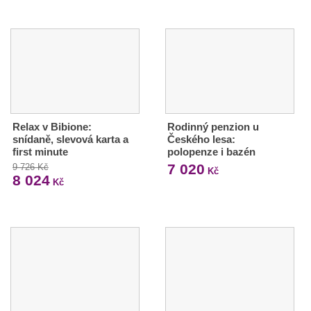
Relax v Bibione:
Rodinný penzion u
snídaně, slevová karta a
Českého lesa:
first minute
polopenze i bazén
7 020
9 726 Kč
Kč
8 024
Kč