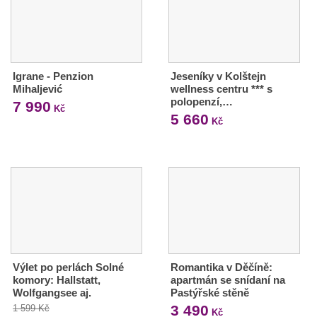
Igrane - Penzion
Jeseníky v Kolštejn
Mihaljević
wellness centru *** s
polopenzí,…
7 990
Kč
5 660
Kč
Výlet po perlách Solné
Romantika v Děčíně:
komory: Hallstatt,
apartmán se snídaní na
Wolfgangsee aj.
Pastýřské stěně
3 490
1 599 Kč
Kč