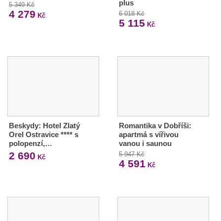
plus
5 349 Kč
4 279
6 018 Kč
Kč
5 115
Kč
Beskydy: Hotel Zlatý
Romantika v Dobříši:
Orel Ostravice **** s
apartmá s vířivou
polopenzí,…
vanou i saunou
2 690
5 947 Kč
Kč
4 591
Kč