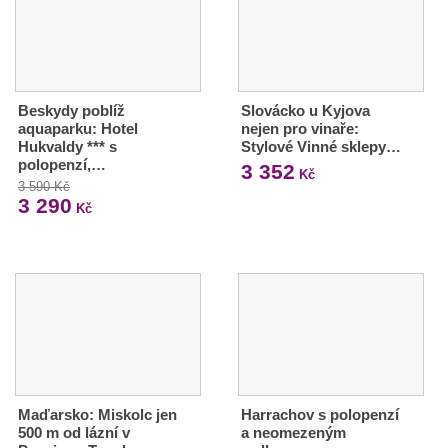
Beskydy poblíž
Slovácko u Kyjova
aquaparku: Hotel
nejen pro vinaře:
Hukvaldy *** s
Stylové Vinné sklepy…
polopenzí,…
3 352
Kč
3 590 Kč
3 290
Kč
Maďarsko: Miskolc jen
Harrachov s polopenzí
500 m od lázní v
a neomezeným