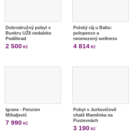
Dobrodružný pobyt v
Polský ráj u Baltu:
Bunkru UŽ6 nedaleko
polopenze a
Poděbrad
neomezený wellness
2 500
4 814
Kč
Kč
Igrane - Penzion
Pobyt v Jurkovičově
Mihaljević
chatě Maměnka na
Pustevnách
7 990
Kč
3 190
Kč