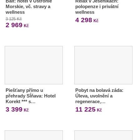
Balt: hotel v Ustronie
Relax v Jeseníkách:
Morskie, vč. stravy a
polopenze i privátní
wellness
wellness
4 298
3 125 Kč
Kč
2 969
Kč
Piešťany přímo u
Pobyt na bolavá záda:
přehrady Sĺňava: Hotel
Úleva, uvolnění a
Korekt *** s…
regenerace,…
3 399
11 225
Kč
Kč