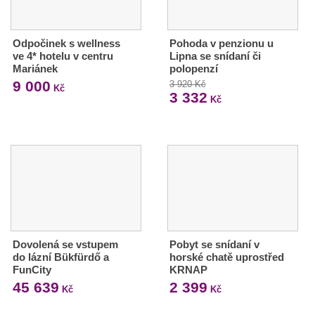
Odpočinek s wellness
Pohoda v penzionu u
ve 4* hotelu v centru
Lipna se snídaní či
Mariánek
polopenzí
9 000
3 920 Kč
Kč
3 332
Kč
Dovolená se vstupem
Pobyt se snídaní v
do lázní Bükfürdő a
horské chatě uprostřed
FunCity
KRNAP
45 639
2 399
Kč
Kč