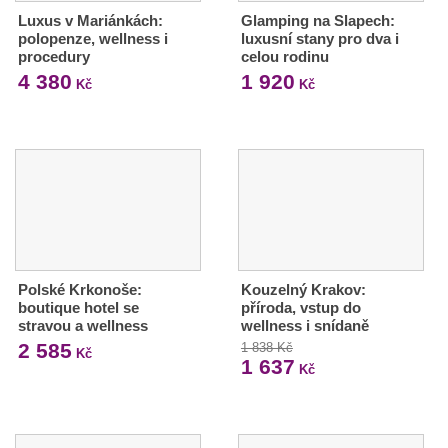
Luxus v Mariánkách:
Glamping na Slapech:
polopenze, wellness i
luxusní stany pro dva i
procedury
celou rodinu
4 380
1 920
Kč
Kč
Polské Krkonoše:
Kouzelný Krakov:
boutique hotel se
příroda, vstup do
stravou a wellness
wellness i snídaně
2 585
1 838 Kč
Kč
1 637
Kč