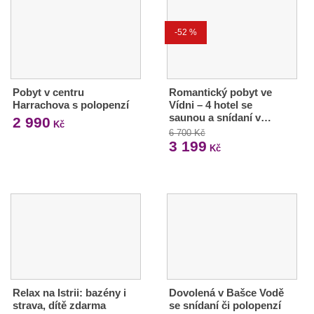
-52 %
Pobyt v centru
Romantický pobyt ve
Harrachova s polopenzí
Vídni – 4 hotel se
saunou a snídaní v…
2 990
Kč
6 700 Kč
3 199
Kč
Relax na Istrii: bazény i
Dovolená v Bašce Vodě
strava, dítě zdarma
se snídaní či polopenzí