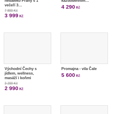
nedaleko Prahy s 1
každodenním…
večeří 3…
4 290
Kč
7 800 Kč
3 999
Kč
Východní Čechy s
Promajna - vila Čale
jídlem, wellness,
5 600
Kč
masáží i koňmi
3 200 Kč
2 990
Kč