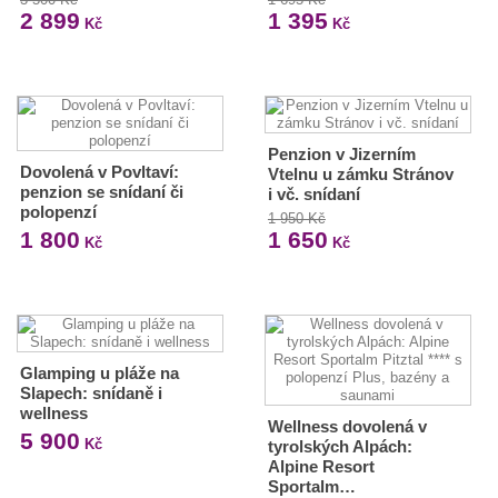
2 899
1 395
Kč
Kč
Penzion v Jizerním
Dovolená v Povltaví:
Vtelnu u zámku Stránov
penzion se snídaní či
i vč. snídaní
polopenzí
1 950 Kč
1 800
1 650
Kč
Kč
Glamping u pláže na
Slapech: snídaně i
wellness
Wellness dovolená v
5 900
Kč
tyrolských Alpách:
Alpine Resort
Sportalm…