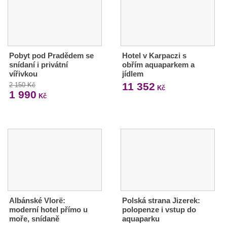
Pobyt pod Pradědem se
Hotel v Karpaczi s
snídaní i privátní
obřím aquaparkem a
vířivkou
jídlem
11 352
2 150 Kč
Kč
1 990
Kč
Albánské Vlorë:
Polská strana Jizerek:
moderní hotel přímo u
polopenze i vstup do
moře, snídaně
aquaparku