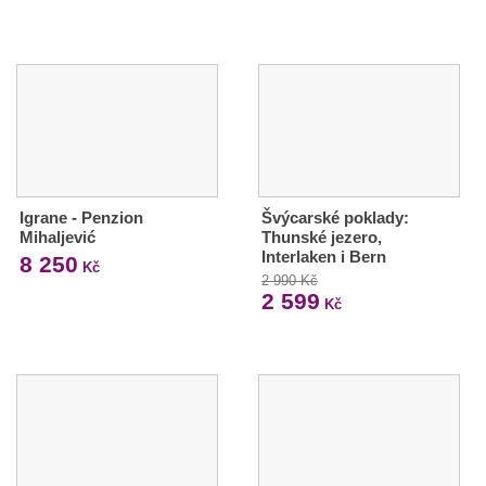
Igrane - Penzion
Švýcarské poklady:
Mihaljević
Thunské jezero,
Interlaken i Bern
8 250
Kč
2 990 Kč
2 599
Kč