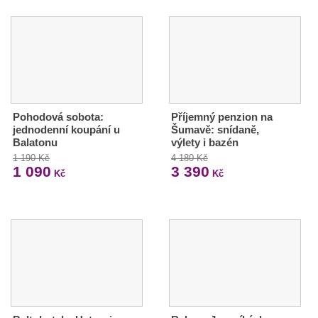
Pohodová sobota:
Příjemný penzion na
jednodenní koupání u
Šumavě: snídaně,
Balatonu
výlety i bazén
1 190 Kč
4 180 Kč
1 090
3 390
Kč
Kč