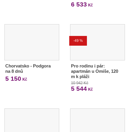
6 533
Kč
-49 %
Chorvatsko - Podgora
Pro rodinu i pár:
na 8 dnů
apartmán u Omiše, 120
m k pláži
5 150
Kč
10 942 Kč
5 544
Kč