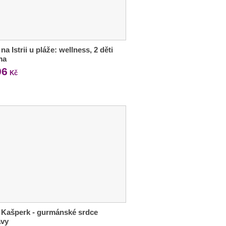
na Istrii u pláže: wellness, 2 děti
ma
96
Kč
 Kašperk - gurmánské srdce
vy