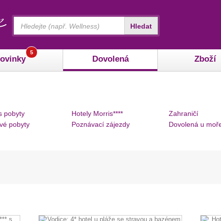
Vyhledávání
Hledat
5
ovinky
Dovolená
Zboží
s pobyty
Hotely Morris****
Zahraničí
vé pobyty
Poznávací zájezdy
Dovolená u moř