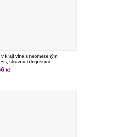
 v kraji vína s neomezeným
ess, stravou i degustací
56
Kč