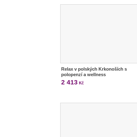
Relax v polských Krkonoších s
polopenzí a wellness
2 413
Kč