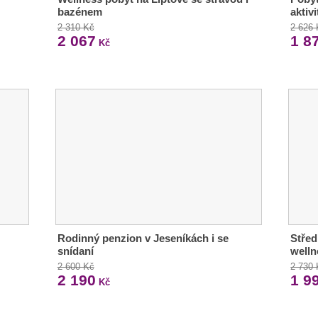
bazénem
aktivi
2 310 Kč
2 626
2 067
1 8
Kč
Rodinný penzion v Jeseníkách i se
Střed
snídaní
welln
2 600 Kč
2 730
2 190
1 9
Kč