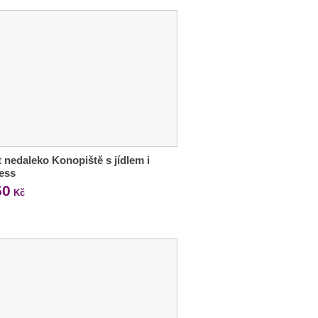
 nedaleko Konopiště s jídlem i
ess
50
Kč