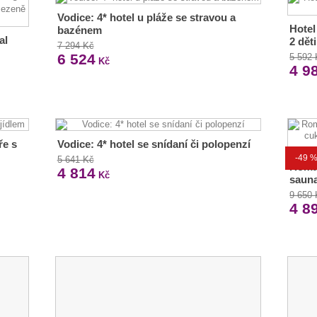
Vodice: 4* hotel u pláže se stravou a
Hotel
bazénem
al
2 dět
7 294 Kč
6 524
5 592
Kč
4 9
ře s
Vodice: 4* hotel se snídaní či polopenzí
-49 
5 641 Kč
Roma
4 814
Kč
sauna
9 650
4 8