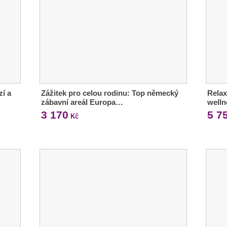
zí a
Zážitek pro celou rodinu: Top německý
Relax
zábavní areál Europa…
welln
3 170
5 7
Kč