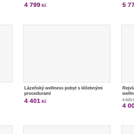
4 799
5 7
Kč
Lázeňský wellness pobyt s léčebnými
Rejví
procedurami
welln
4 401
4 600
Kč
4 0