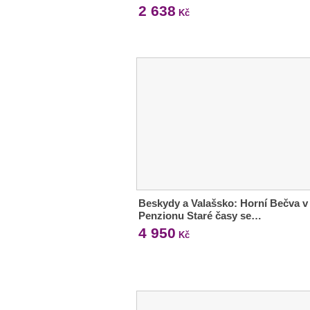
2 638
Kč
Beskydy a Valašsko: Horní Bečva v
Penzionu Staré časy se…
4 950
Kč