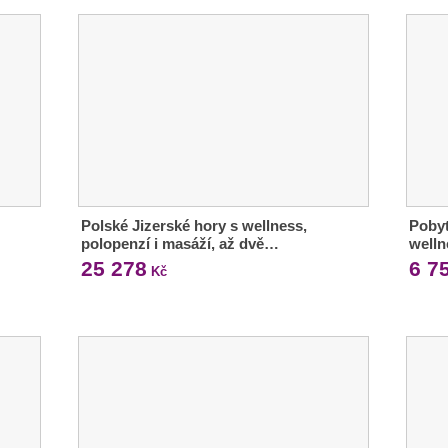
Polské Jizerské hory s wellness,
Pobyt
polopenzí i masáží, až dvě…
welln
25 278
6 7
Kč