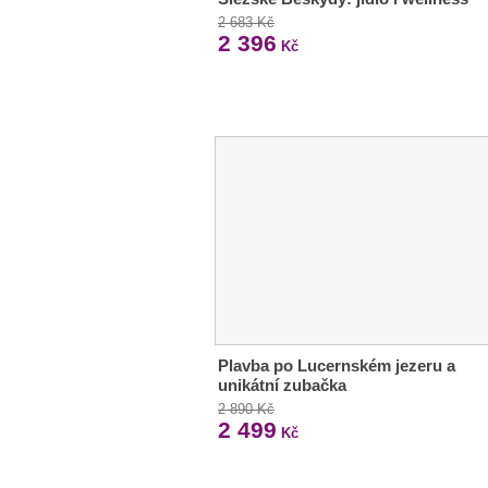
2 683 Kč
2 396
Kč
Plavba po Lucernském jezeru a
unikátní zubačka
2 890 Kč
2 499
Kč