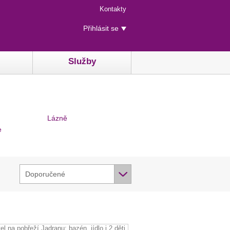
Menu
Kontakty
rychlého
Uživatelské
přístupu
Přihlásit se
menu
Služby
Lázně
e
Doporučené