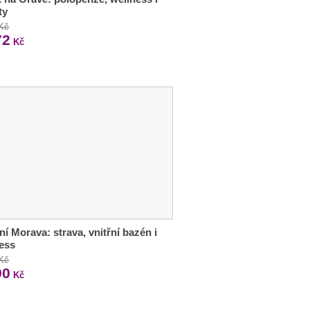
ty
 Kč
72
Kč
ní Morava: strava, vnitřní bazén i
ess
 Kč
90
Kč