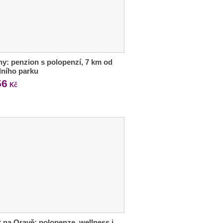
ny: penzion s polopenzí, 7 km od
ního parku
56
Kč
 na Oravě: polopenze, wellness i