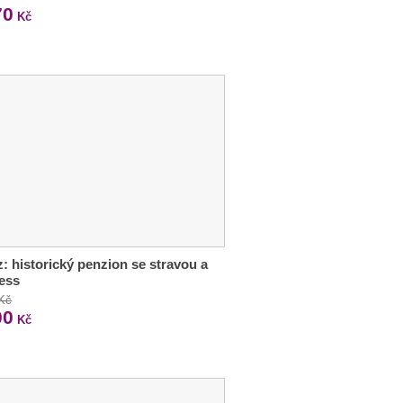
70
Kč
z: historický penzion se stravou a
ess
 Kč
00
Kč