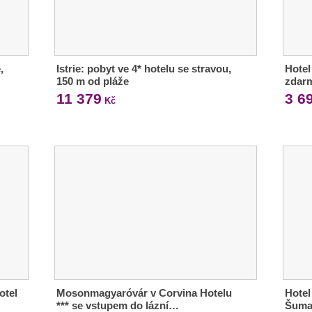
,
Istrie: pobyt ve 4* hotelu se stravou,
Hotel 
150 m od pláže
zdar
11 379
3 6
Kč
otel
Mosonmagyaróvár v Corvina Hotelu
Hotel
*** se vstupem do lázní…
Šuma