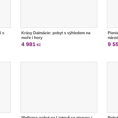
í s
Krásy Dalmácie: pobyt s výhledem na
Pieni
moře i hory
národ
4 981
9 5
Kč
Wellness pobyt na Liptově se stravou i
Pobyt