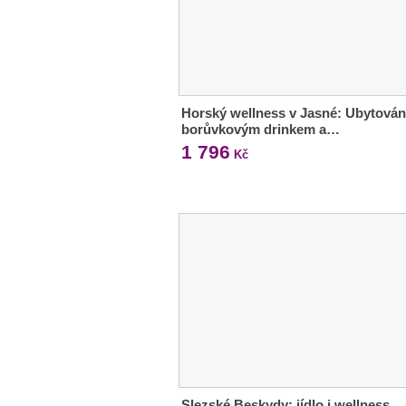
Horský wellness v Jasné: Ubytován
borůvkovým drinkem a…
1 796
Kč
Slezské Beskydy: jídlo i wellness