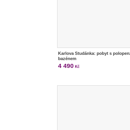
Karlova Studánka: pobyt s polopen
bazénem
4 490
Kč