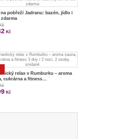
 na pobřeží Jadranu: bazén, jídlo i
i zdarma
 Kč
82
Kč
%
ntický relax v Rumburku – aroma
, cukrárna a fitness…
 Kč
99
Kč