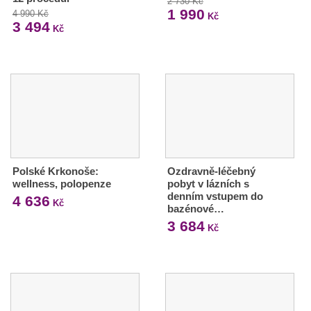
2 730 Kč
1 990
4 990 Kč
Kč
3 494
Kč
Polské Krkonoše:
Ozdravně-léčebný
wellness, polopenze
pobyt v lázních s
denním vstupem do
4 636
Kč
bazénové…
3 684
Kč