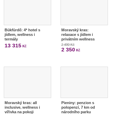
Bükfürdő: 4* hotel s
Moravský kras:
jídlem, wellness i
relaxace s jídlem i
termály
privátním wellness
13 315
2 490 Kč
Kč
2 350
Kč
Moravský kras: all
Pieniny: penzion s
inclusive, wellness i
polopenzí, 7 km od
vířivka na pokoji
národního parku