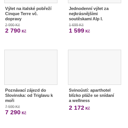
Výlet na italské pobřeží
Jednodenní výlet za
Cinque Terre vč.
nejkrásnějšími
dopravy
soutěskami Alp I.
2 990 Kč
1 699 Kč
2 790
1 599
Kč
Kč
Poznávací zájezd do
Svinoústí: aparthotel
Slovinska: od Triglavu k
blízko pláže se snídaní
moři
a wellness
2 172
7 590 Kč
Kč
7 290
Kč