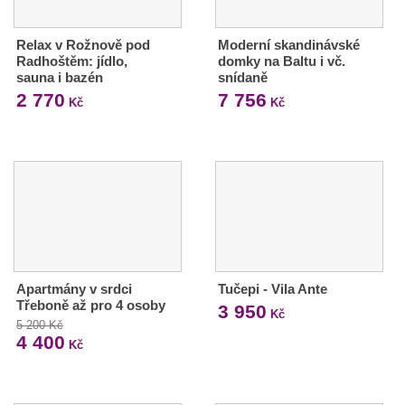
Relax v Rožnově pod
Moderní skandinávské
Radhoštěm: jídlo,
domky na Baltu i vč.
sauna i bazén
snídaně
2 770
7 756
Kč
Kč
Apartmány v srdci
Tučepi - Vila Ante
Třeboně až pro 4 osoby
3 950
Kč
5 200 Kč
4 400
Kč