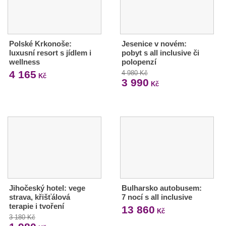
Polské Krkonoše:
Jesenice v novém:
luxusní resort s jídlem i
pobyt s all inclusive či
wellness
polopenzí
4 165
4 980 Kč
Kč
3 990
Kč
Jihočeský hotel: vege
Bulharsko autobusem:
strava, křišťálová
7 nocí s all inclusive
terapie i tvoření
13 860
Kč
3 180 Kč