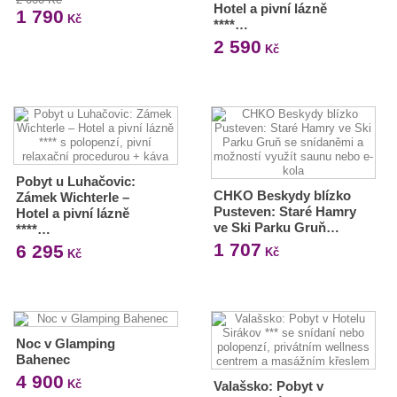
Hotel a pivní lázně
1 790
Kč
****…
2 590
Kč
Pobyt u Luhačovic:
CHKO Beskydy blízko
Zámek Wichterle –
Pusteven: Staré Hamry
Hotel a pivní lázně
ve Ski Parku Gruň…
****…
1 707
6 295
Kč
Kč
Noc v Glamping
Bahenec
4 900
Kč
Valašsko: Pobyt v