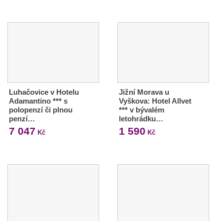
Luhačovice v Hotelu
Jižní Morava u
Adamantino *** s
Vyškova: Hotel Allvet
polopenzí či plnou
*** v bývalém
penzí…
letohrádku…
7 047
1 590
Kč
Kč