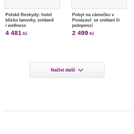
Polské Beskydy: hotel
Pobyt na zámečku v
blízko lanovky, snídaně
Posázaví: se snídaní či
i wellness
polopenzí
4 481
2 499
Kč
Kč
Načíst další