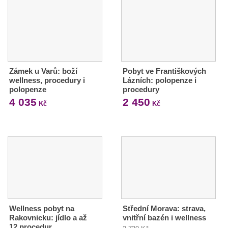
Zámek u Varů: boží
Pobyt ve Františkových
wellness, procedury i
Lázních: polopenze i
polopenze
procedury
4 035
2 450
Kč
Kč
Wellness pobyt na
Střední Morava: strava,
Rakovnicku: jídlo a až
vnitřní bazén i wellness
12 procedur