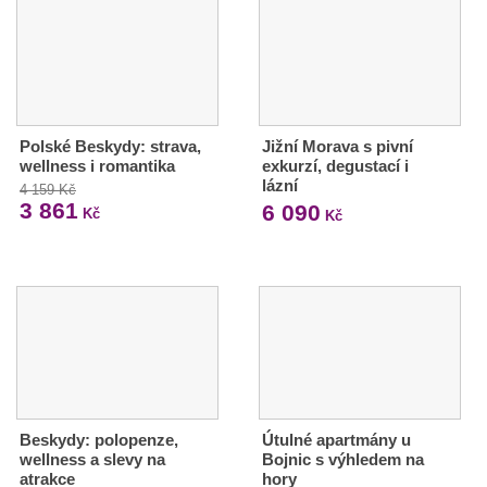
Polské Beskydy: strava,
Jižní Morava s pivní
wellness i romantika
exkurzí, degustací i
lázní
4 159 Kč
3 861
6 090
Kč
Kč
Beskydy: polopenze,
Útulné apartmány u
wellness a slevy na
Bojnic s výhledem na
atrakce
hory