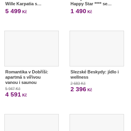
Wille Karpatia s…
Happy Star **** se…
5 499
1 490
Kč
Kč
Romantika v Dobříši:
Slezské Beskydy: jídlo i
apartmá s vířivou
wellness
vanou i saunou
2 683 Kč
2 396
5 947 Kč
Kč
4 591
Kč