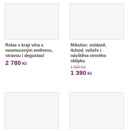
Relax v kraji vína s
Mikulov: snídaně,
neomezeným wellness,
4chod. večeře i
stravou i degustací
návštěva vinného
sklípku
2 780
Kč
1 600 Kč
1 390
Kč