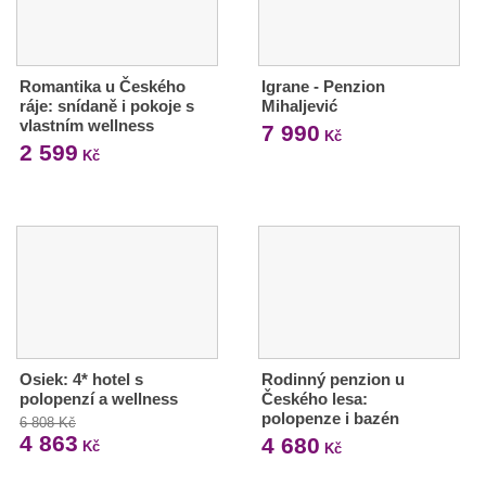
Romantika u Českého
Igrane - Penzion
ráje: snídaně i pokoje s
Mihaljević
vlastním wellness
7 990
Kč
2 599
Kč
Osiek: 4* hotel s
Rodinný penzion u
polopenzí a wellness
Českého lesa:
polopenze i bazén
6 808 Kč
4 863
4 680
Kč
Kč