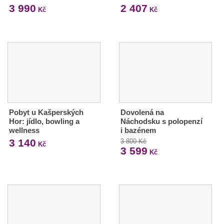
3 990
2 407
Kč
Kč
Pobyt u Kašperských
Dovolená na
Hor: jídlo, bowling a
Náchodsku s polopenzí
wellness
i bazénem
3 140
3 800 Kč
Kč
3 599
Kč