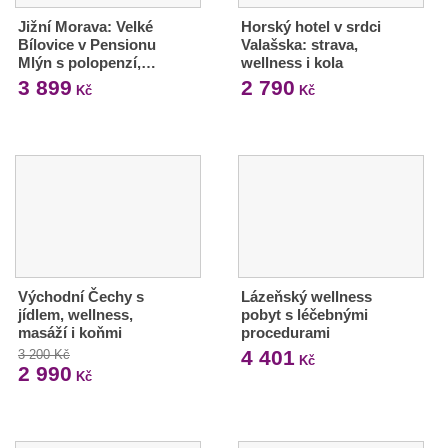
Jižní Morava: Velké
Horský hotel v srdci
Bílovice v Pensionu
Valašska: strava,
Mlýn s polopenzí,…
wellness i kola
3 899
2 790
Kč
Kč
Východní Čechy s
Lázeňský wellness
jídlem, wellness,
pobyt s léčebnými
masáží i koňmi
procedurami
4 401
3 200 Kč
Kč
2 990
Kč