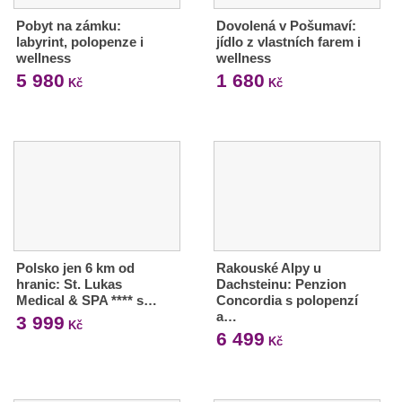
Pobyt na zámku:
Dovolená v Pošumaví:
labyrint, polopenze i
jídlo z vlastních farem i
wellness
wellness
5 980
1 680
Kč
Kč
Polsko jen 6 km od
Rakouské Alpy u
hranic: St. Lukas
Dachsteinu: Penzion
Medical & SPA **** s…
Concordia s polopenzí
a…
3 999
Kč
6 499
Kč