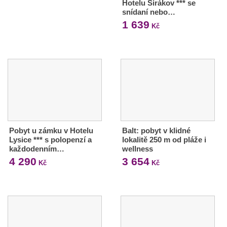
Hotelu Sirákov *** se
snídaní nebo…
1 639
Kč
Pobyt u zámku v Hotelu
Balt: pobyt v klidné
Lysice *** s polopenzí a
lokalitě 250 m od pláže i
každodenním…
wellness
4 290
3 654
Kč
Kč