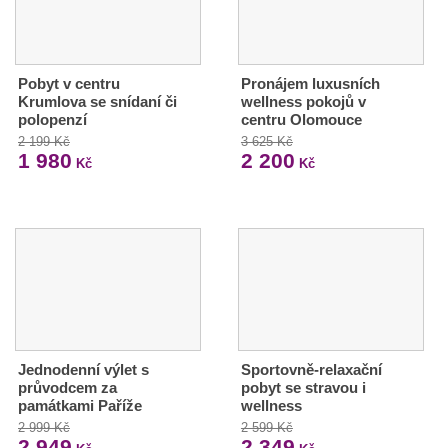
Pobyt v centru
Pronájem luxusních
Krumlova se snídaní či
wellness pokojů v
polopenzí
centru Olomouce
2 199 Kč
3 625 Kč
1 980
2 200
Kč
Kč
Jednodenní výlet s
Sportovně-relaxační
průvodcem za
pobyt se stravou i
památkami Paříže
wellness
2 999 Kč
2 599 Kč
2 949
2 349