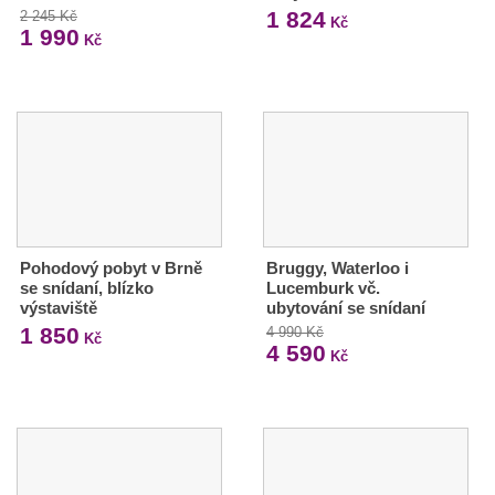
1 824
2 245 Kč
Kč
1 990
Kč
Pohodový pobyt v Brně
Bruggy, Waterloo i
se snídaní, blízko
Lucemburk vč.
výstaviště
ubytování se snídaní
1 850
4 990 Kč
Kč
4 590
Kč