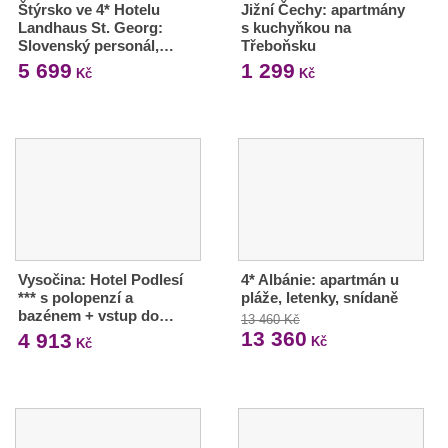
Štýrsko ve 4* Hotelu
Jižní Čechy: apartmány
Landhaus St. Georg:
s kuchyňkou na
Slovenský personál,…
Třeboňsku
5 699
1 299
Kč
Kč
Vysočina: Hotel Podlesí
4* Albánie: apartmán u
*** s polopenzí a
pláže, letenky, snídaně
bazénem + vstup do…
13 460 Kč
13 360
4 913
Kč
Kč