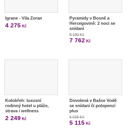
Igrane - Vila Zoran
Pyramidy v Bosně a
Hercegovině: 2 noci se
4 275
Kč
snídaní
8 190 Kč
7 762
Kč
Kolobřeh: luxusní
Dovolená v Bašce Vodě
rodinný hotel u pláže,
se snídaní či polopenzí
strava i wellness
plus
2 249
6 018 Kč
Kč
5 115
Kč