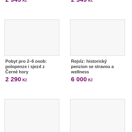
Kč
Kč
Pobyt pro 2–6 osob:
Rejvíz: historický
polopenze i sjezd z
penzion se stravou a
Černé hory
wellness
2 290
6 000
Kč
Kč