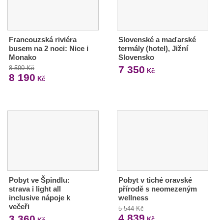
Francouzská riviéra
Slovenské a maďarské
busem na 2 noci: Nice i
termály (hotel), Jižní
Monako
Slovensko
7 350
8 590 Kč
Kč
8 190
Kč
Pobyt ve Špindlu:
Pobyt v tiché oravské
strava i light all
přírodě s neomezeným
inclusive nápoje k
wellness
večeři
5 544 Kč
4 839
3 360
Kč