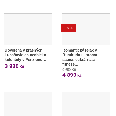
-49 %
Dovolená v krásných
Romantický relax v
Luhačovicích nedaleko
Rumburku – aroma
kolonády v Penzionu…
sauna, cukrárna a
fitness…
3 980
Kč
9 650 Kč
4 899
Kč