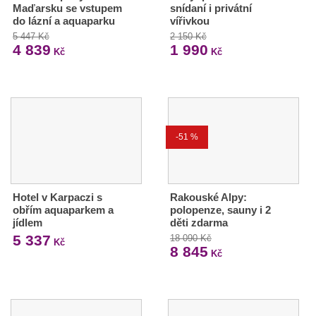
Maďarsku se vstupem
snídaní i privátní
do lázní a aquaparku
vířivkou
5 447 Kč
2 150 Kč
4 839
1 990
Kč
Kč
-51 %
Hotel v Karpaczi s
Rakouské Alpy:
obřím aquaparkem a
polopenze, sauny i 2
jídlem
děti zdarma
5 337
18 090 Kč
Kč
8 845
Kč