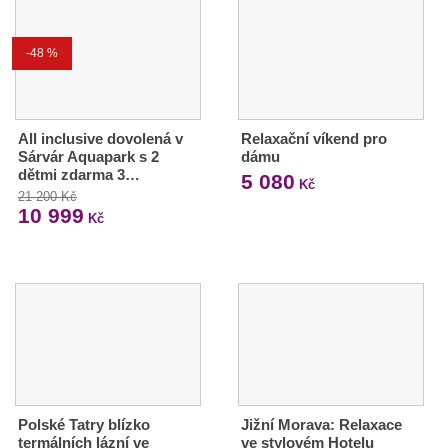
-48 %
All inclusive dovolená v
Relaxační víkend pro
Sárvár Aquapark s 2
dámu
dětmi zdarma 3…
5 080
Kč
21 200 Kč
10 999
Kč
Polské Tatry blízko
Jižní Morava: Relaxace
termálních lázní ve
ve stylovém Hotelu