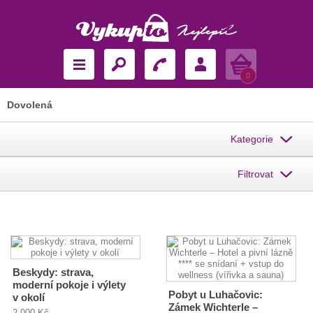
Košík
0
Dovolená
Kategorie
Filtrovat
Beskydy: strava,
moderní pokoje i výlety
Pobyt u Luhačovic:
v okolí
Zámek Wichterle –
2 000 Kč