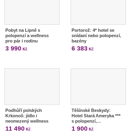
Pobyt na Lipně s
Portorož: 4* hotel se
polopenzí a wellness
snídaní nebo polopenzí,
pro pár i rodinu
bazény
3 990
6 383
Kč
Kč
Podhůří polských
Těšínské Beskydy:
Krkonoš: jídlo i
Hotel Stará Ameryka ***
neomezený wellness
s polopenzí,…
11 490
1 900
Kč
Kč