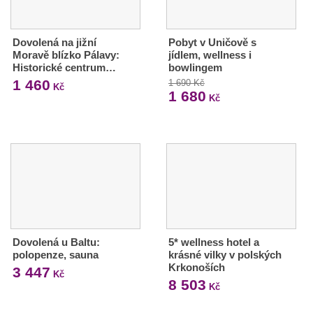
Dovolená na jižní
Pobyt v Uničově s
Moravě blízko Pálavy:
jídlem, wellness i
Historické centrum…
bowlingem
1 460
1 690 Kč
Kč
1 680
Kč
Dovolená u Baltu:
5* wellness hotel a
polopenze, sauna
krásné vilky v polských
Krkonoších
3 447
Kč
8 503
Kč