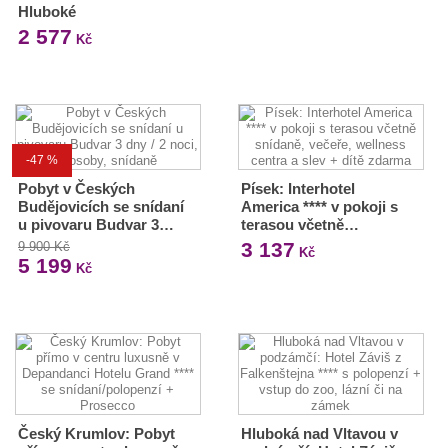
Hluboké
2 577
Kč
-47 %
Pobyt v Českých
Písek: Interhotel
Budějovicích se snídaní
America **** v pokoji s
u pivovaru Budvar 3…
terasou včetně…
3 137
9 900 Kč
Kč
5 199
Kč
Český Krumlov: Pobyt
Hluboká nad Vltavou v