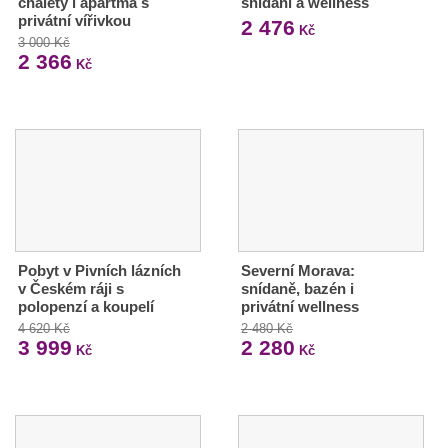
chalety i apartmá s
snídaní a wellness
privátní vířivkou
2 476
Kč
3 000 Kč
2 366
Kč
Pobyt v Pivních lázních
Severní Morava:
v Českém ráji s
snídaně, bazén i
polopenzí a koupelí
privátní wellness
4 620 Kč
2 480 Kč
3 999
2 280
Kč
Kč