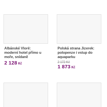
Albánské Vlorë:
Polská strana Jizerek:
moderní hotel přímo u
polopenze i vstup do
moře, snídaně
aquaparku
2 128
2 172 Kč
Kč
1 873
Kč