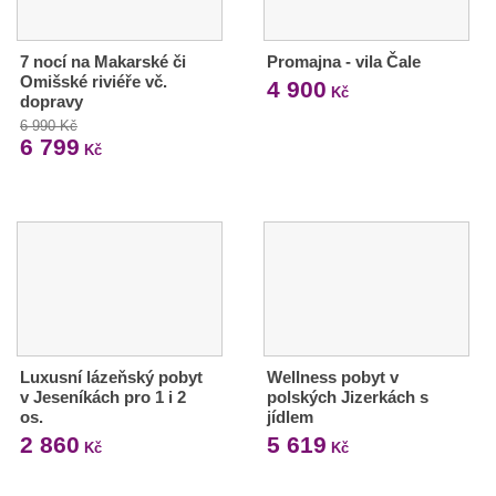
7 nocí na Makarské či
Promajna - vila Čale
Omišské riviéře vč.
4 900
Kč
dopravy
6 990 Kč
6 799
Kč
Luxusní lázeňský pobyt
Wellness pobyt v
v Jeseníkách pro 1 i 2
polských Jizerkách s
os.
jídlem
2 860
5 619
Kč
Kč