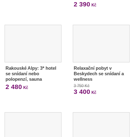
2 390
Kč
Rakouské Alpy: 3* hotel
Relaxační pobyt v
se snídaní nebo
Beskydech se snídaní a
polopenzí, sauna
wellness
2 480
3 750 Kč
Kč
3 400
Kč