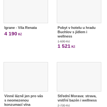
Igrane - Vila Renata
Pobyt v hotelu u hradu
Buchlov s jídlem i
4 190
Kč
wellness
1 690 Kč
1 521
Kč
Vinné lázně jen pro vás
Střední Morava: strava,
s neomezenou
vnitřní bazén i wellness
konzumací vína
2 730 Kč