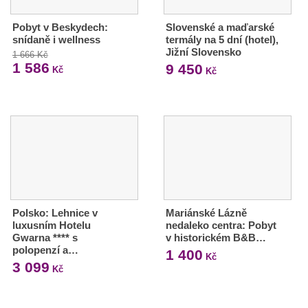
Pobyt v Beskydech:
Slovenské a maďarské
snídaně i wellness
termály na 5 dní (hotel),
Jižní Slovensko
1 666 Kč
1 586
9 450
Kč
Kč
Polsko: Lehnice v
Mariánské Lázně
luxusním Hotelu
nedaleko centra: Pobyt
Gwarna **** s
v historickém B&B…
polopenzí a…
1 400
Kč
3 099
Kč