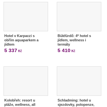
Hotel v Karpaczi s
Bükfürdő: 4* hotel s
obřím aquaparkem a
jídlem, wellness i
jídlem
termály
5 337
5 410
Kč
Kč
Kolobřeh: resort u
Schladming: hotel u
pláže, wellness, all
sjezdovky, polopenze,