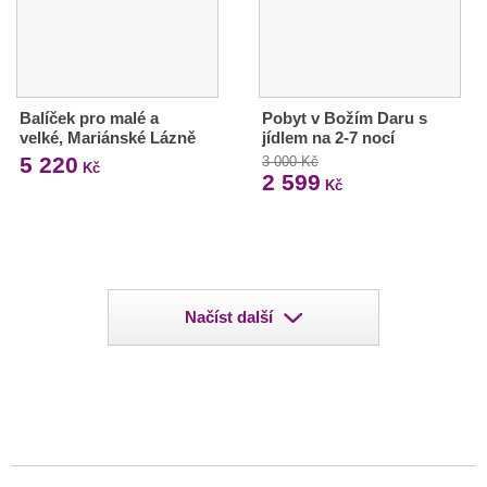
Balíček pro malé a
Pobyt v Božím Daru s
velké, Mariánské Lázně
jídlem na 2-7 nocí
5 220
3 000 Kč
Kč
2 599
Kč
Načíst další