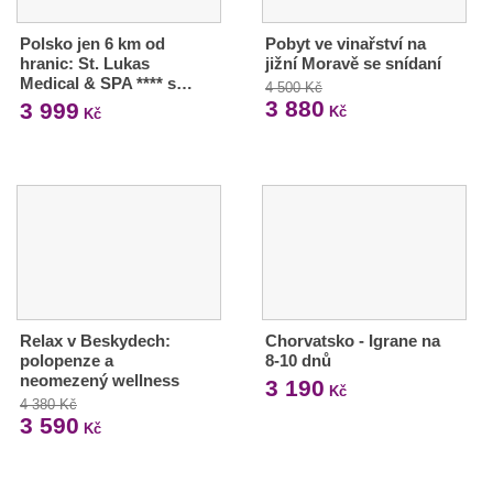
Polsko jen 6 km od
Pobyt ve vinařství na
hranic: St. Lukas
jižní Moravě se snídaní
Medical & SPA **** s…
4 500 Kč
3 880
3 999
Kč
Kč
Relax v Beskydech:
Chorvatsko - Igrane na
polopenze a
8-10 dnů
neomezený wellness
3 190
Kč
4 380 Kč
3 590
Kč