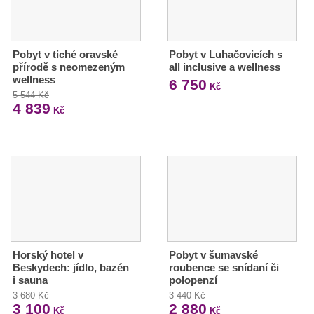
Pobyt v tiché oravské
Pobyt v Luhačovicích s
přírodě s neomezeným
all inclusive a wellness
wellness
6 750
Kč
5 544 Kč
4 839
Kč
Horský hotel v
Pobyt v šumavské
Beskydech: jídlo, bazén
roubence se snídaní či
i sauna
polopenzí
3 680 Kč
3 440 Kč
3 100
2 880
Kč
Kč