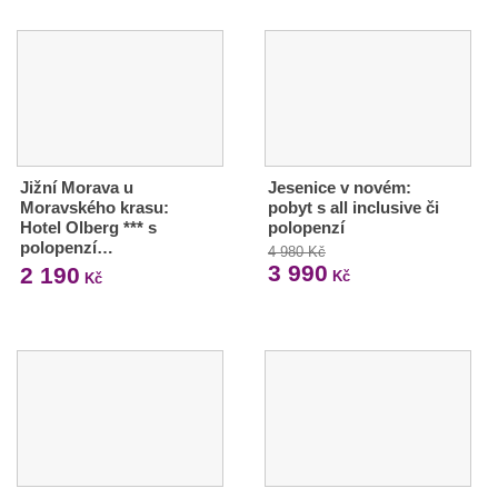
Jižní Morava u
Jesenice v novém:
Moravského krasu:
pobyt s all inclusive či
Hotel Olberg *** s
polopenzí
polopenzí…
4 980 Kč
3 990
2 190
Kč
Kč