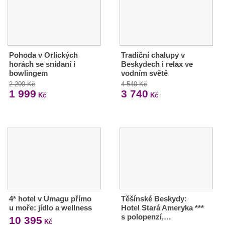
Pohoda v Orlických
Tradiční chalupy v
horách se snídaní i
Beskydech i relax ve
bowlingem
vodním světě
2 200 Kč
4 540 Kč
1 999
3 740
Kč
Kč
4* hotel v Umagu přímo
Těšínské Beskydy:
u moře: jídlo a wellness
Hotel Stará Ameryka ***
s polopenzí,…
10 395
Kč