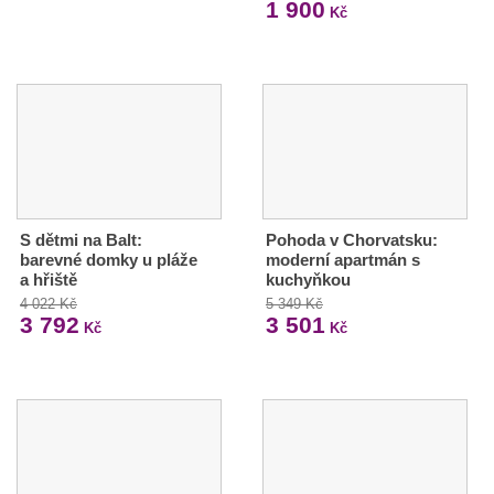
1 900
Kč
S dětmi na Balt:
Pohoda v Chorvatsku:
barevné domky u pláže
moderní apartmán s
a hřiště
kuchyňkou
4 022 Kč
5 349 Kč
3 792
3 501
Kč
Kč