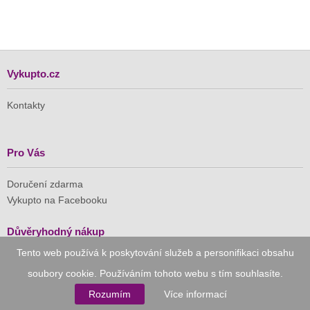
Vykupto.cz
Kontakty
Pro Vás
Doručení zdarma
Vykupto na Facebooku
Důvěryhodný nákup
Tento web používá k poskytování služeb a personifikaci obsahu
Naše společnost je členem Asociace pro elektronickou
soubory cookie. Používáním tohoto webu s tím souhlasíte.
komerci (APEK)
Rozumím
Více informací