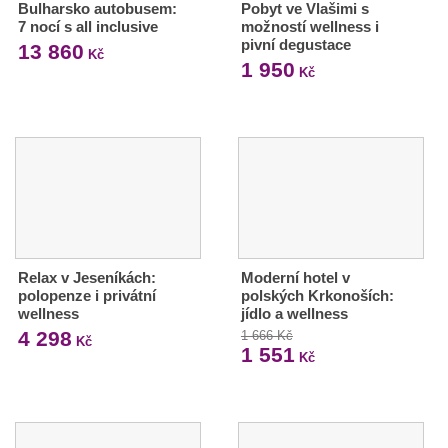
Bulharsko autobusem:
Pobyt ve Vlašimi s
7 nocí s all inclusive
možností wellness i
pivní degustace
13 860
Kč
1 950
Kč
Relax v Jeseníkách:
Moderní hotel v
polopenze i privátní
polských Krkonoších:
wellness
jídlo a wellness
4 298
1 666 Kč
Kč
1 551
Kč