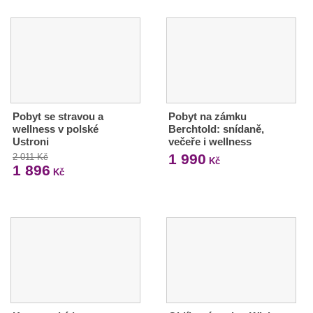
Pobyt se stravou a
Pobyt na zámku
wellness v polské
Berchtold: snídaně,
Ustroni
večeře i wellness
1 990
2 011 Kč
Kč
1 896
Kč