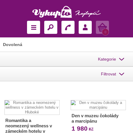
Košík
0
Dovolená
Kategorie
Filtrovat
Den v muzeu čokolády
Romantika a
a marcipánu
neomezený wellness v
1 980
Kč
zámeckém hotelu v