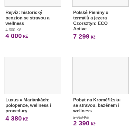
Rejvíz: historický
Polské Pieniny u
penzion se stravou a
termálů a jezera
wellness
Czorsztyn: ECO
Active…
4 600 Kč
4 000
7 299
Kč
Kč
Luxus v Mariánkách:
Pobyt na Kroměřížsku
polopenze, wellness i
se stravou, bazénem i
procedury
wellness
4 380
2 810 Kč
Kč
2 390
Kč