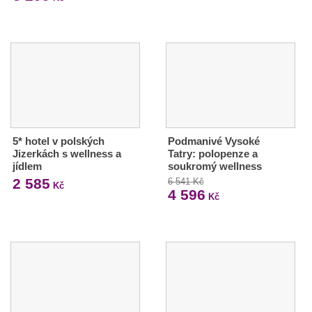
5* hotel v polských
Podmanivé Vysoké
Jizerkách s wellness a
Tatry: polopenze a
jídlem
soukromý wellness
2 585
6 541 Kč
Kč
4 596
Kč