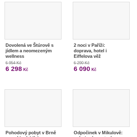
Dovolená ve Štúrově s
2 noci v Paříži:
jídlem a neomezeným
doprava, hotel i
wellness
Eiffelova věž
6 954 Kč
6 290 Kč
6 298
6 090
Kč
Kč
Pohodový pobyt v Brně
Odpočinek v Mikulově: