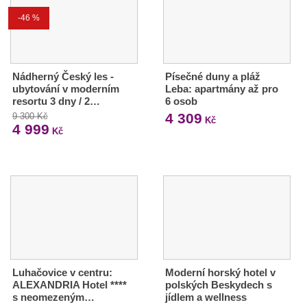
-46 %
Nádherný Český les -
Písečné duny a pláž
ubytování v moderním
Leba: apartmány až pro
resortu 3 dny / 2…
6 osob
4 309
9 300 Kč
Kč
4 999
Kč
Luhačovice v centru:
Moderní horský hotel v
ALEXANDRIA Hotel ****
polských Beskydech s
s neomezeným…
jídlem a wellness