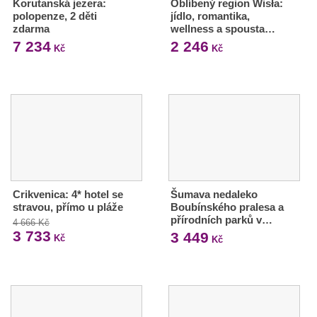
Korutanská jezera:
Oblíbený region Wisła:
polopenze, 2 děti
jídlo, romantika,
zdarma
wellness a spousta…
7 234
2 246
Kč
Kč
Crikvenica: 4* hotel se
Šumava nedaleko
stravou, přímo u pláže
Boubínského pralesa a
přírodních parků v…
4 666 Kč
3 733
3 449
Kč
Kč