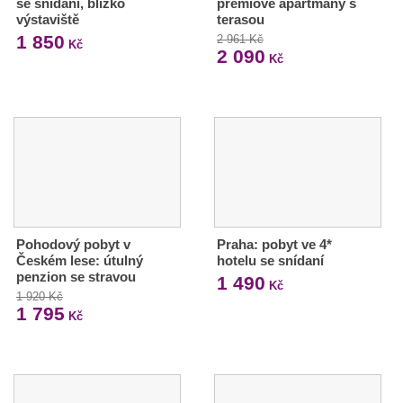
se snídaní, blízko
prémiové apartmány s
výstaviště
terasou
1 850
2 961 Kč
Kč
2 090
Kč
Pohodový pobyt v
Praha: pobyt ve 4*
Českém lese: útulný
hotelu se snídaní
penzion se stravou
1 490
Kč
1 920 Kč
1 795
Kč