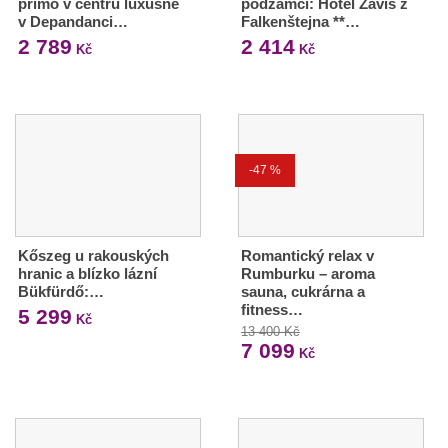
přímo v centru luxusně
podzámčí: Hotel Záviš z
v Depandanci…
Falkenštejna **…
2 789
2 414
Kč
Kč
-47 %
Kőszeg u rakouských
Romantický relax v
hranic a blízko lázní
Rumburku – aroma
Bükfürdő:…
sauna, cukrárna a
fitness…
5 299
Kč
13 400 Kč
7 099
Kč