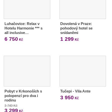
Luhačovice: Relax v
Dovolená v Praze:
Hotelu Harmonie *** s
pohodový hotel se
all inclusive…
snídaněmi
6 750
1 299
Kč
Kč
Pobyt v Krkonoších s
Tučepi - Vila Ante
polopenzí pro dva i
3 950
Kč
rodinu
3 740 Kč
3 299
Kč