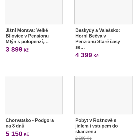
Jižní Morava: Velké
Beskydy a Valašsko:
Bílovice v Pensionu
Horní Bečva v
Mlýn s polopenzí,…
Penzionu Staré časy
se…
3 899
Kč
4 399
Kč
Chorvatsko - Podgora
Pobyt v Rožnově s
na 8 dnů
jídlem i vstupem do
skanzenu
5 150
Kč
2 600 Kč