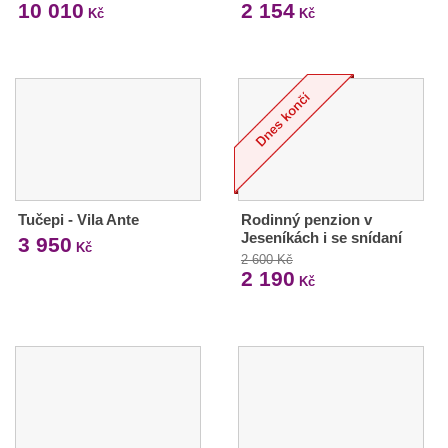
10 010
2 154
Kč
Kč
Tučepi - Vila Ante
Rodinný penzion v
Jeseníkách i se snídaní
3 950
Kč
2 600 Kč
2 190
Kč