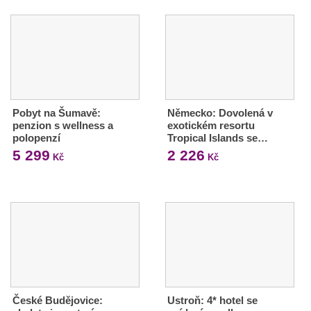
Pobyt na Šumavě:
Německo: Dovolená v
penzion s wellness a
exotickém resortu
polopenzí
Tropical Islands se…
5 299
2 226
Kč
Kč
České Budějovice:
Ustroň: 4* hotel se