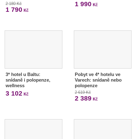
1 990
2 180 Kč
Kč
1 790
Kč
3* hotel u Baltu:
Pobyt ve 4* hotelu ve
snídaně i polopenze,
Varech: snídaně nebo
wellness
polopenze
3 102
2 619 Kč
Kč
2 389
Kč