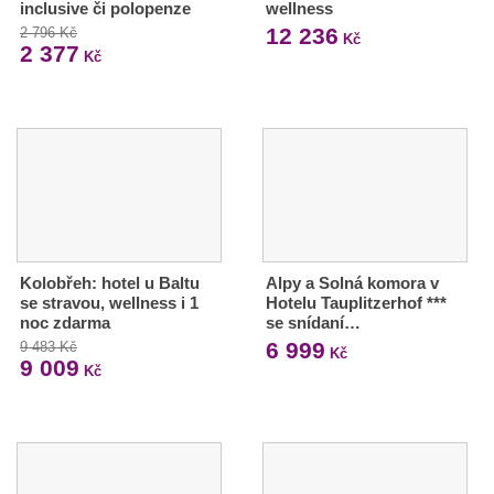
inclusive či polopenze
wellness
12 236
2 796 Kč
Kč
2 377
Kč
Kolobřeh: hotel u Baltu
Alpy a Solná komora v
se stravou, wellness i 1
Hotelu Tauplitzerhof ***
noc zdarma
se snídaní…
6 999
9 483 Kč
Kč
9 009
Kč