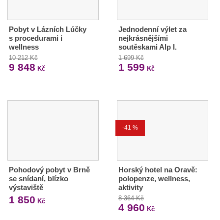
Pobyt v Lázních Lúčky
Jednodenní výlet za
s procedurami i
nejkrásnějšími
wellness
soutěskami Alp I.
10 212 Kč
1 699 Kč
9 848
1 599
Kč
Kč
-41 %
Pohodový pobyt v Brně
Horský hotel na Oravě:
se snídaní, blízko
polopenze, wellness,
výstaviště
aktivity
1 850
8 364 Kč
Kč
4 960
Kč