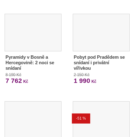
Pyramidy v Bosně a
Pobyt pod Pradědem se
Hercegovině: 2 noci se
snídaní i privátní
snídaní
vířivkou
8 190 Kč
2 150 Kč
7 762
1 990
Kč
Kč
-51 %