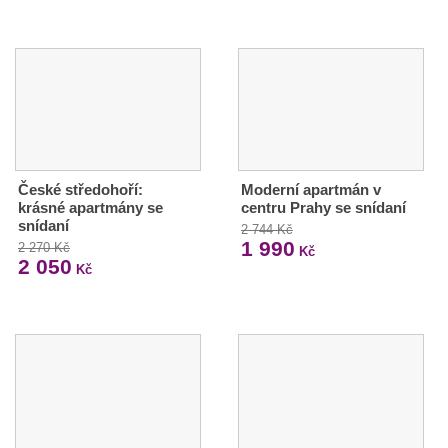
České středohoří:
Moderní apartmán v
krásné apartmány se
centru Prahy se snídaní
snídaní
2 744 Kč
1 990
2 270 Kč
Kč
2 050
Kč