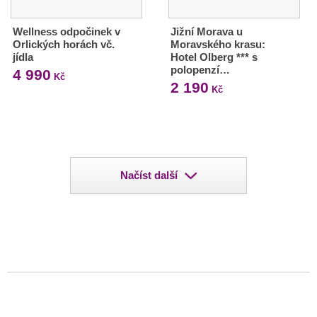
Wellness odpočinek v
Jižní Morava u
Orlických horách vč.
Moravského krasu:
jídla
Hotel Olberg *** s
polopenzí…
4 990
Kč
2 190
Kč
Načíst další