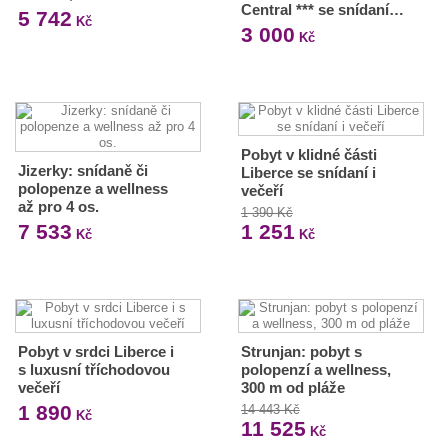
Central *** se snídaní…
5 742
Kč
3 000
Kč
Pobyt v klidné části
Jizerky: snídaně či
Liberce se snídaní i
polopenze a wellness
večeří
až pro 4 os.
1 390 Kč
7 533
1 251
Kč
Kč
Pobyt v srdci Liberce i
Strunjan: pobyt s
s luxusní tříchodovou
polopenzí a wellness,
večeří
300 m od pláže
1 890
14 443 Kč
Kč
11 525
Kč