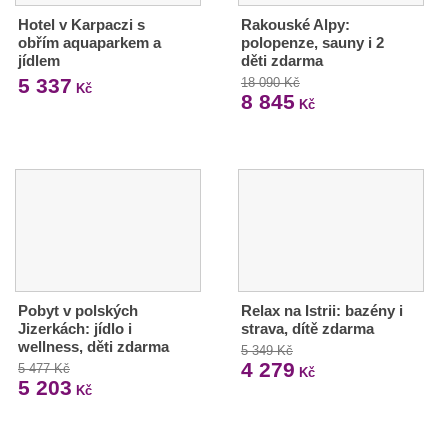
Hotel v Karpaczi s
Rakouské Alpy:
obřím aquaparkem a
polopenze, sauny i 2
jídlem
děti zdarma
5 337
18 090 Kč
Kč
8 845
Kč
Pobyt v polských
Relax na Istrii: bazény i
Jizerkách: jídlo i
strava, dítě zdarma
wellness, děti zdarma
5 349 Kč
4 279
5 477 Kč
Kč
5 203
Kč