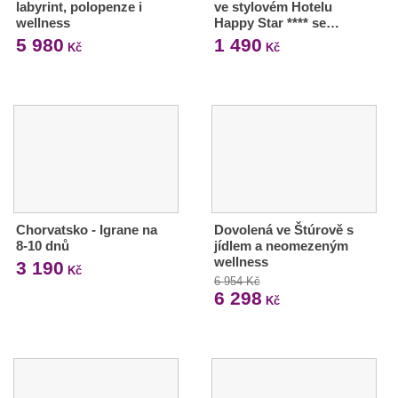
labyrint, polopenze i
ve stylovém Hotelu
wellness
Happy Star **** se…
5 980
1 490
Kč
Kč
Chorvatsko - Igrane na
Dovolená ve Štúrově s
8-10 dnů
jídlem a neomezeným
wellness
3 190
Kč
6 954 Kč
6 298
Kč