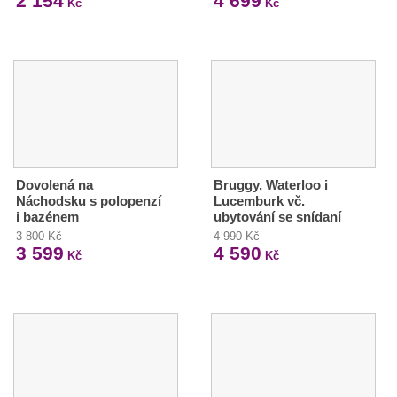
2 154
4 699
Kč
Kč
Dovolená na
Bruggy, Waterloo i
Náchodsku s polopenzí
Lucemburk vč.
i bazénem
ubytování se snídaní
3 800 Kč
4 990 Kč
3 599
4 590
Kč
Kč