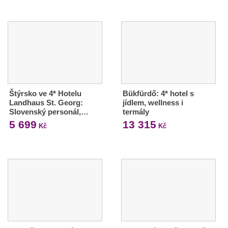
Štýrsko ve 4* Hotelu
Bükfürdő: 4* hotel s
Landhaus St. Georg:
jídlem, wellness i
Slovenský personál,…
termály
5 699
13 315
Kč
Kč