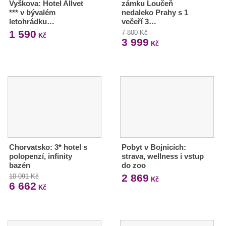
Vyškova: Hotel Allvet
zámku Loučeň
*** v bývalém
nedaleko Prahy s 1
letohrádku…
večeří 3…
1 590
7 800 Kč
Kč
3 999
Kč
Chorvatsko: 3* hotel s
Pobyt v Bojnicích:
polopenzí, infinity
strava, wellness i vstup
bazén
do zoo
2 869
10 091 Kč
Kč
6 662
Kč