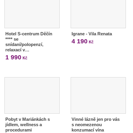
Hotel S-centrum Děčín
Igrane - Vila Renata
**** se
4 190
Kč
snídaní/polopenzí,
relaxací v…
1 990
Kč
Pobyt v Mariánkách s
Vinné lázně jen pro vás
jídlem, wellness a
s neomezenou
procedurami
konzumací vína