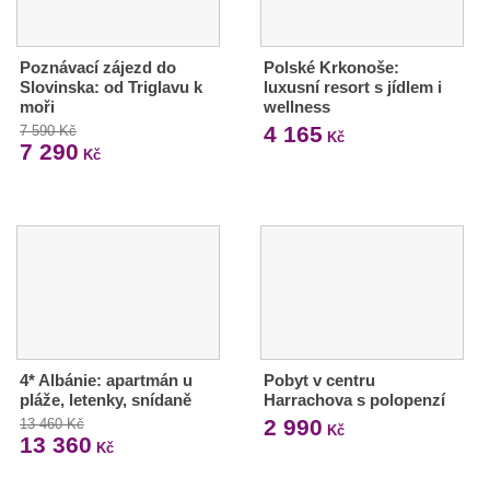
Poznávací zájezd do
Polské Krkonoše:
Slovinska: od Triglavu k
luxusní resort s jídlem i
moři
wellness
4 165
7 590 Kč
Kč
7 290
Kč
4* Albánie: apartmán u
Pobyt v centru
pláže, letenky, snídaně
Harrachova s polopenzí
2 990
13 460 Kč
Kč
13 360
Kč