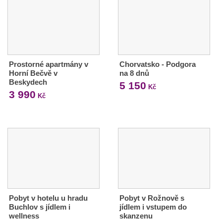
Prostorné apartmány v
Chorvatsko - Podgora
Horní Bečvě v
na 8 dnů
Beskydech
5 150
Kč
3 990
Kč
Pobyt v hotelu u hradu
Pobyt v Rožnově s
Buchlov s jídlem i
jídlem i vstupem do
wellness
skanzenu