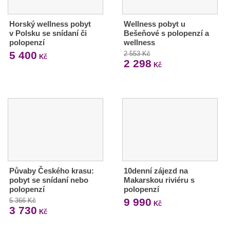
Horský wellness pobyt
Wellness pobyt u
v Polsku se snídaní či
Bešeňové s polopenzí a
polopenzí
wellness
5 400
2 553 Kč
Kč
2 298
Kč
Půvaby Českého krasu:
10denní zájezd na
pobyt se snídaní nebo
Makarskou riviéru s
polopenzí
polopenzí
9 990
5 366 Kč
Kč
3 730
Kč