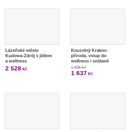
Lázeňské město
Kouzelný Krakov:
Kudowa-Zdrój s jídlem
příroda, vstup do
a wellness
wellness i snídaně
2 528
1 838 Kč
Kč
1 637
Kč