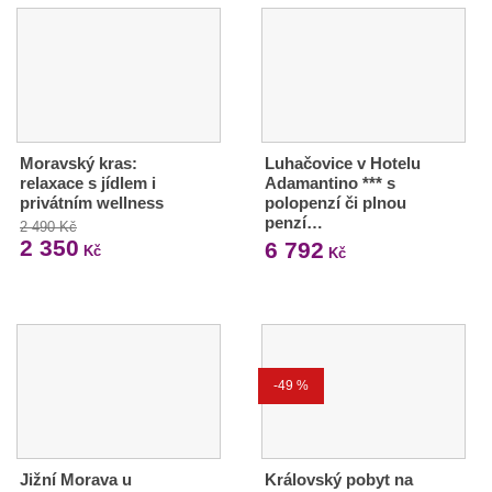
Moravský kras:
Luhačovice v Hotelu
relaxace s jídlem i
Adamantino *** s
privátním wellness
polopenzí či plnou
penzí…
2 490 Kč
2 350
6 792
Kč
Kč
-49 %
Jižní Morava u
Královský pobyt na