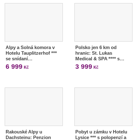
Alpy a Solná komora v
Polsko jen 6 km od
Hotelu Tauplitzerhof ***
hranic: St. Lukas
se snídaní…
Medical & SPA **** s…
6 999
3 999
Kč
Kč
Rakouské Alpy u
Pobyt u zámku v Hotelu
Dachsteinu: Penzion
Lysice *** s polopenzí a