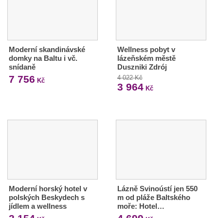
Moderní skandinávské
Wellness pobyt v
domky na Baltu i vč.
lázeňském městě
snídaně
Duszniki Zdrój
7 756
4 022 Kč
Kč
3 964
Kč
Moderní horský hotel v
Lázně Svinoústí jen 550
polských Beskydech s
m od pláže Baltského
jídlem a wellness
moře: Hotel…