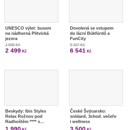
UNESCO výlet: busem
Dovolená se vstupem
na nádherná Plitvická
do lázní Bükfürdő a
jezera
FunCity
2 690 Kč
9 167 Kč
2 499
6 541
Kč
Kč
Beskydy: Ibis Styles
České Švýcarsko:
Relax Rožnov pod
snídaně, 3chod. večeře
Radhoštěm **** s…
i wellness
1 990
3 500
Kč
Kč