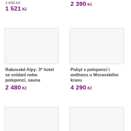
2 390
1 690 Kč
Kč
1 521
Kč
Rakouské Alpy: 3* hotel
Pobyt s polopenzí i
se snídaní nebo
wellness u Moravského
polopenzí, sauna
krasu
2 480
4 290
Kč
Kč