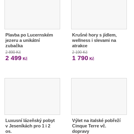
Plavba po Lucernském
Krušné hory s jídlem,
jezeru a unikátní
wellness i slevami na
zubačka
atrakce
2 890 Kč
2 190 Kč
2 499
1 790
Kč
Kč
Luxusní lázeňský pobyt
Výlet na italské pobřeží
v Jeseníkách pro 1 i 2
Cinque Terre vč.
os.
dopravy