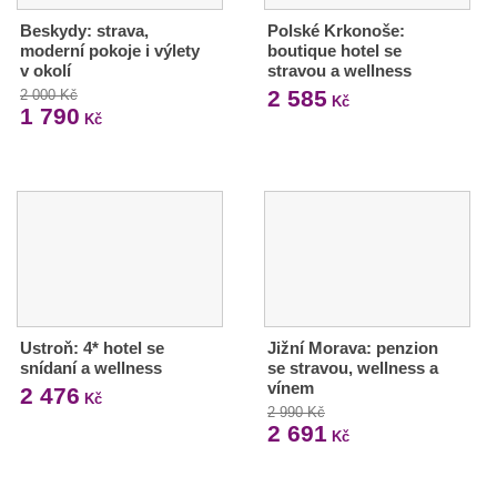
Beskydy: strava,
Polské Krkonoše:
moderní pokoje i výlety
boutique hotel se
v okolí
stravou a wellness
2 585
2 000 Kč
Kč
1 790
Kč
Ustroň: 4* hotel se
Jižní Morava: penzion
snídaní a wellness
se stravou, wellness a
vínem
2 476
Kč
2 990 Kč
2 691
Kč