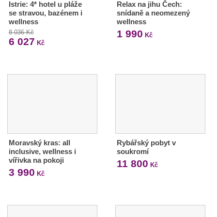
Istrie: 4* hotel u pláže
Relax na jihu Čech:
se stravou, bazénem i
snídaně a neomezený
wellness
wellness
1 990
8 036 Kč
Kč
6 027
Kč
Moravský kras: all
Rybářský pobyt v
inclusive, wellness i
soukromí
vířivka na pokoji
11 800
Kč
3 990
Kč