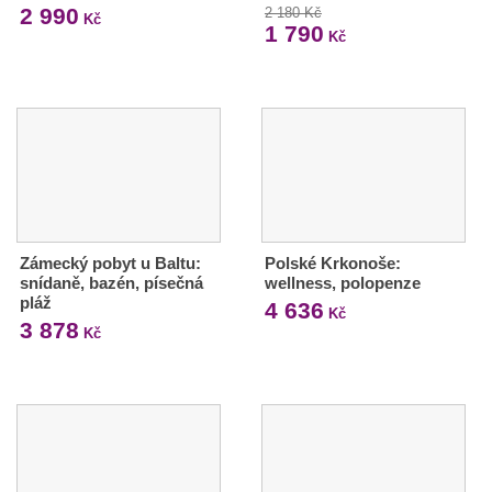
2 990
2 180 Kč
Kč
1 790
Kč
Zámecký pobyt u Baltu:
Polské Krkonoše:
snídaně, bazén, písečná
wellness, polopenze
pláž
4 636
Kč
3 878
Kč