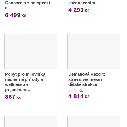
Concordia s polopenzí
každodenním…
a…
4 290
Kč
6 499
Kč
Pobyt pro milovníky
Demänová Rezort:
nádherné přírody a
strava, wellness i
wellnessu v
dětské atrakce
příjemném…
5 349 Kč
4 814
867
Kč
Kč