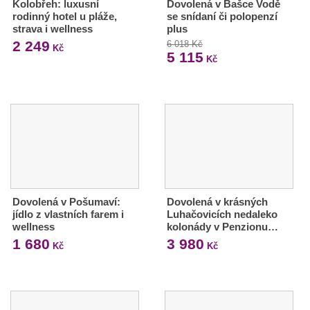
Kolobřeh: luxusní
Dovolená v Bašce Vodě
rodinný hotel u pláže,
se snídaní či polopenzí
strava i wellness
plus
2 249
6 018 Kč
Kč
5 115
Kč
Dovolená v Pošumaví:
Dovolená v krásných
jídlo z vlastních farem i
Luhačovicích nedaleko
wellness
kolonády v Penzionu…
1 680
3 980
Kč
Kč