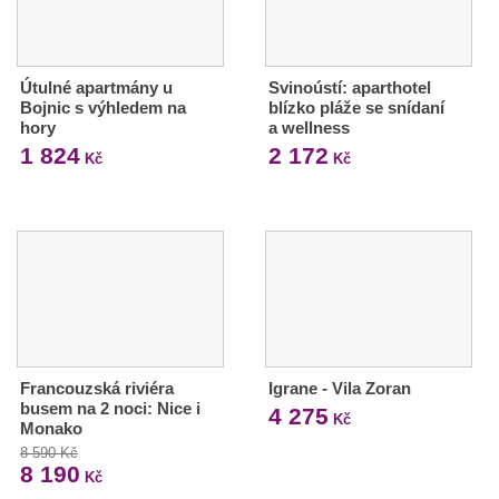
Útulné apartmány u
Svinoústí: aparthotel
Bojnic s výhledem na
blízko pláže se snídaní
hory
a wellness
1 824
2 172
Kč
Kč
Francouzská riviéra
Igrane - Vila Zoran
busem na 2 noci: Nice i
4 275
Kč
Monako
8 590 Kč
8 190
Kč