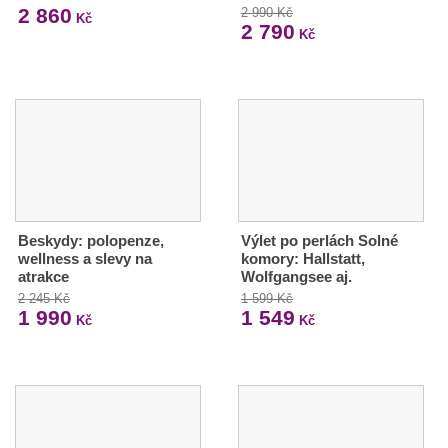
2 860
2 990 Kč
Kč
2 790
Kč
Beskydy: polopenze,
Výlet po perlách Solné
wellness a slevy na
komory: Hallstatt,
atrakce
Wolfgangsee aj.
2 245 Kč
1 599 Kč
1 990
1 549
Kč
Kč