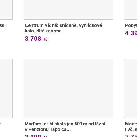
ss i
Centrum Vídně: snídaně, vyhlídkové
Pobyt
kolo, dítě zdarma
4 3
3 708
Kč
:
Maďarsko: Miskolc jen 500 m od lázní
Moder
v Penzionu Tapolca…
i vč.
3 699
7 7