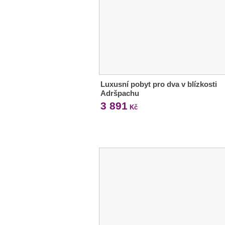
Luxusní pobyt pro dva v blízkosti
Adršpachu
3 891
Kč