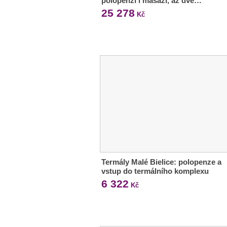
polopenzí i masáží, až dvě…
25 278
Kč
Termály Malé Bielice: polopenze a
vstup do termálního komplexu
6 322
Kč