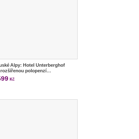
ské Alpy: Hotel Unterberghof
s rozšířenou polopenzí…
599
Kč