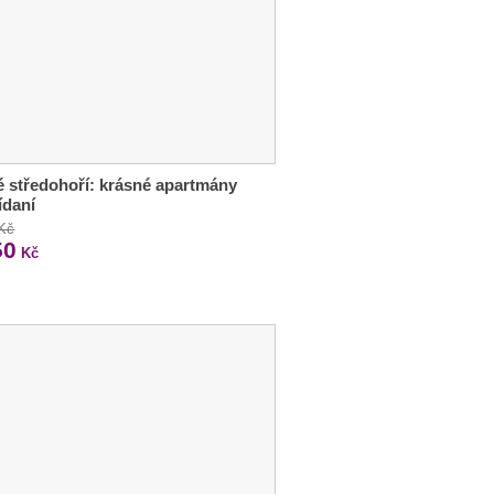
 středohoří: krásné apartmány
ídaní
 Kč
50
Kč