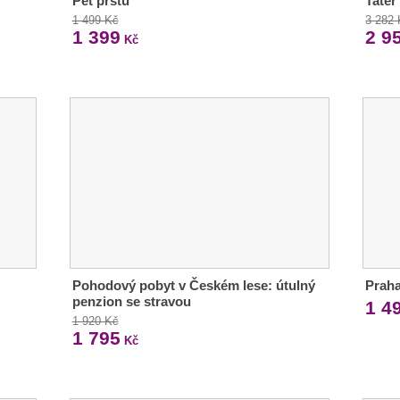
Pět prstů
Tater
1 499 Kč
3 282
1 399
2 9
Kč
Pohodový pobyt v Českém lese: útulný
Praha
penzion se stravou
1 4
1 920 Kč
1 795
Kč