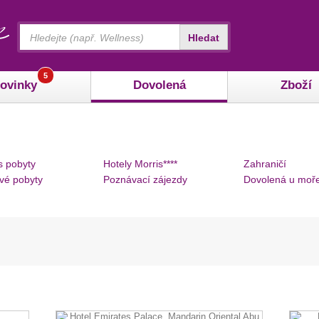
Vyhledávání
Hledat
5
ovinky
Dovolená
Zboží
s pobyty
Hotely Morris****
Zahraničí
vé pobyty
Poznávací zájezdy
Dovolená u moř