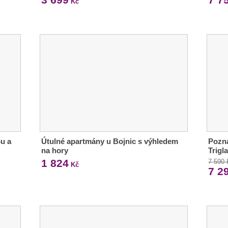
Kč
ou a
Útulné apartmány u Bojnic s výhledem
Pozná
na hory
Trigl
1 824
7 590
Kč
7 2