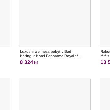
Luxusní wellness pobyt v Bad
Rakou
Häringu: Hotel Panorama Royal **…
**** 
8 324
13 
Kč