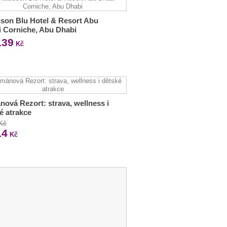
son Blu Hotel & Resort Abu
 Corniche, Abu Dhabi
139
Kč
ová Rezort: strava, wellness i
é atrakce
 Kč
14
Kč