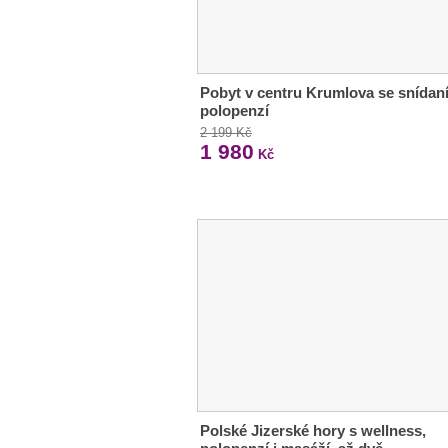
Pobyt v centru Krumlova se snídaní
polopenzí
2 199 Kč
1 980
Kč
Polské Jizerské hory s wellness,