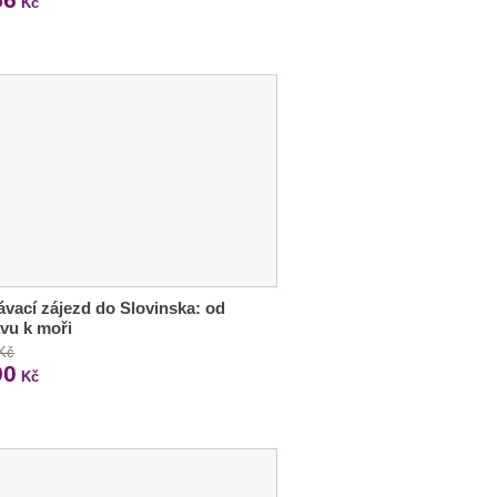
Kč
vací zájezd do Slovinska: od
avu k moři
 Kč
90
Kč