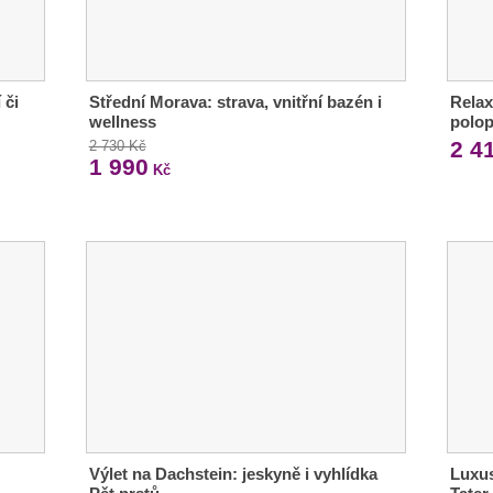
 či
Střední Morava: strava, vnitřní bazén i
Relax
wellness
polop
2 4
2 730 Kč
1 990
Kč
Výlet na Dachstein: jeskyně i vyhlídka
Luxus