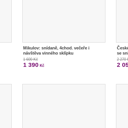
Mikulov: snídaně, 4chod. večeře i
České
návštěva vinného sklípku
se sn
1 600 Kč
2 270
1 390
2 0
Kč