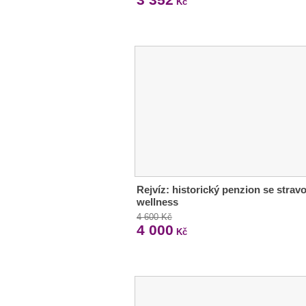
Kč
Rejvíz: historický penzion se strav
wellness
4 600 Kč
4 000
Kč