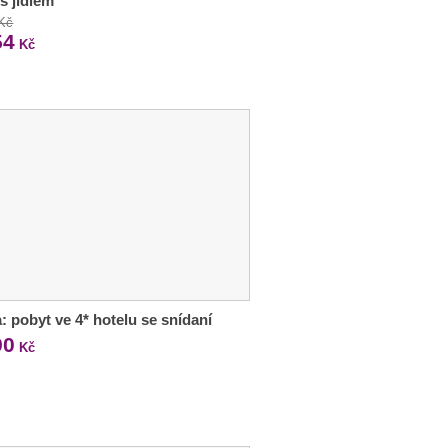
 s jídlem
 Kč
54
Kč
: pobyt ve 4* hotelu se snídaní
90
Kč