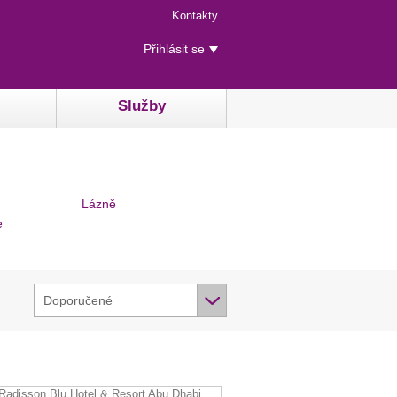
Menu
Kontakty
rychlého
Uživatelské
přístupu
Přihlásit se
menu
Služby
Lázně
e
Doporučené