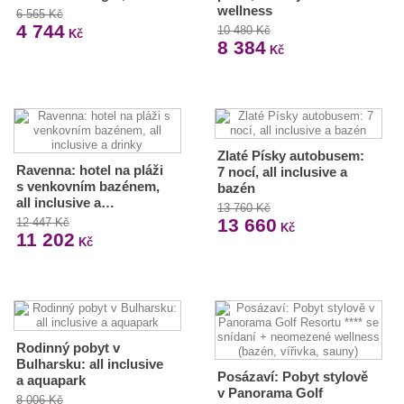
wellness
6 565 Kč
4 744
10 480 Kč
Kč
8 384
Kč
Zlaté Písky autobusem:
Ravenna: hotel na pláži
7 nocí, all inclusive a
s venkovním bazénem,
bazén
all inclusive a…
13 760 Kč
13 660
12 447 Kč
Kč
11 202
Kč
Rodinný pobyt v
Bulharsku: all inclusive
Posázaví: Pobyt stylově
a aquapark
v Panorama Golf
8 006 Kč