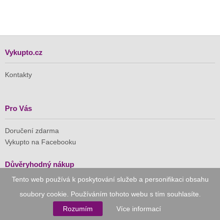
Vykupto.cz
Kontakty
Pro Vás
Doručení zdarma
Vykupto na Facebooku
Důvěryhodný nákup
Tento web používá k poskytování služeb a personifikaci obsahu
Naše společnost je členem Asociace pro elektronickou
soubory cookie. Používáním tohoto webu s tím souhlasíte.
komerci (APEK)
Rozumím
Více informací