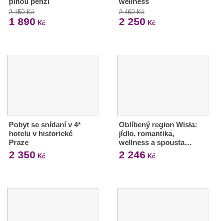
plnou penzí
wellness
2 150 Kč
2 460 Kč
1 890
2 250
Kč
Kč
Pobyt se snídaní v 4*
Oblíbený region Wisła:
hotelu v historické
jídlo, romantika,
Praze
wellness a spousta…
2 350
2 246
Kč
Kč