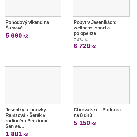
Pohodový víkend na
Pobyt v Jeseníkách:
Šumavě
wellness, sport a
polopenze
5 690
Kč
7 474 Kč
6 728
Kč
Jeseníky u lanovky
Chorvatsko - Podgora
Ramzová - Šerák v
na 8 dnů
rodinném Penzionu
5 150
Kč
Sen se…
1 881
Kč