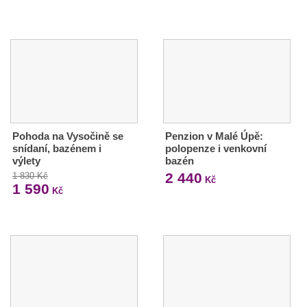
Pohoda na Vysočině se
Penzion v Malé Úpě:
snídaní, bazénem i
polopenze i venkovní
výlety
bazén
2 440
1 830 Kč
Kč
1 590
Kč