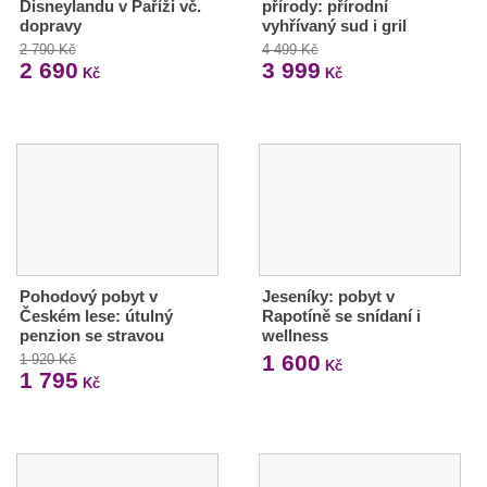
Disneylandu v Paříži vč.
přírody: přírodní
dopravy
vyhřívaný sud i gril
2 790 Kč
4 499 Kč
2 690
3 999
Kč
Kč
Pohodový pobyt v
Jeseníky: pobyt v
Českém lese: útulný
Rapotíně se snídaní i
penzion se stravou
wellness
1 600
1 920 Kč
Kč
1 795
Kč