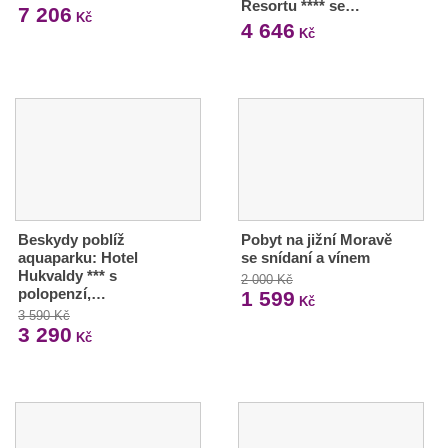
Resortu **** se…
7 206
Kč
4 646
Kč
Beskydy poblíž
Pobyt na jižní Moravě
aquaparku: Hotel
se snídaní a vínem
Hukvaldy *** s
2 000 Kč
polopenzí,…
1 599
Kč
3 590 Kč
3 290
Kč