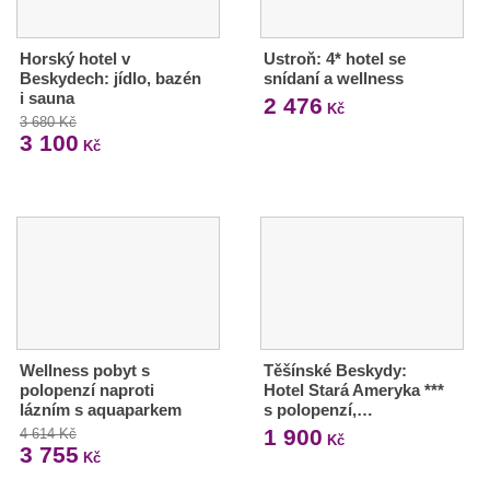
Horský hotel v
Ustroň: 4* hotel se
Beskydech: jídlo, bazén
snídaní a wellness
i sauna
2 476
Kč
3 680 Kč
3 100
Kč
Wellness pobyt s
Těšínské Beskydy:
polopenzí naproti
Hotel Stará Ameryka ***
lázním s aquaparkem
s polopenzí,…
1 900
4 614 Kč
Kč
3 755
Kč