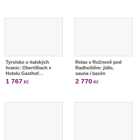
Tyrolsko u italských
Relax v Rožnově pod
hranic: Obertilliach v
Radhoštěm: jídlo,
Hotelu Gasthof…
sauna i bazén
1 767
2 770
Kč
Kč