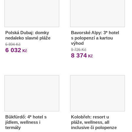
Polská Dubaj: domky
Bavorské Alpy: 3* hotel
nedaleko slavné pláže
s polopenzí a kartou
výhod
6 894 Kč
6 032
9 726 Kč
Kč
8 374
Kč
Bükfürdő: 4* hotel s
Kolobřeh: resort u
jídlem, wellness i
pláže, wellness, all
termály
inclusive či polopenze