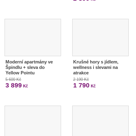
Moderní apartmány ve
Krušné hory s jídlem,
Špindlu + sleva do
wellness i slevami na
Yellow Pointu
atrakce
5 600 Kč
2 190 Kč
3 899
1 790
Kč
Kč