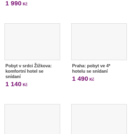
1 990
Kč
Pobyt v srdci Žižkova:
Praha: pobyt ve 4*
komfortní hotel se
hotelu se snídaní
snídaní
1 490
Kč
1 140
Kč