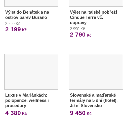
Výlet do Benátek a na
Výlet na italské pobřeží
ostrov barev Burano
Cinque Terre vč.
dopravy
2 299 Kč
2 199
2 990 Kč
Kč
2 790
Kč
Luxus v Mariánkách:
Slovenské a maďarské
polopenze, wellness i
termály na 5 dní (hotel),
procedury
Jižní Slovensko
4 380
9 450
Kč
Kč