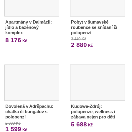
Apartmány v Dalmácii:
Pobyt v šumavské
jídlo a bazénový
roubence se snídaní či
komplex
polopenzí
8 176
3 440 Kč
Kč
2 880
Kč
Dovolená v Adršpachu:
Kudowa-Zdrój:
chatka či bungalov s
polopenze, wellness i
polopenzí
zábava nejen pro děti
5 688
2 380 Kč
Kč
1 599
Kč