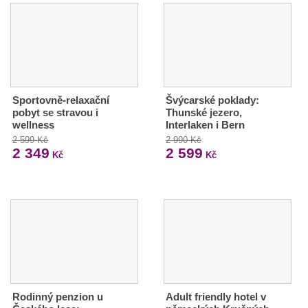
Sportovně-relaxační
Švýcarské poklady:
pobyt se stravou i
Thunské jezero,
wellness
Interlaken i Bern
2 599 Kč
2 990 Kč
2 349
2 599
Kč
Kč
Rodinný penzion u
Adult friendly hotel v