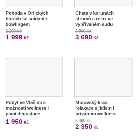
Pohoda v Orlických
Chata v korunách
horách se snídaní i
stromů a relax ve
bowlingem
vyhřívaném sudu
2 200 Kč
3 800 Kč
1 999
3 690
Kč
Kč
Pobyt ve Vlašimi s
Moravský kras:
možností wellness i
relaxace s jídlem i
pivní degustace
privátním wellness
1 950
2 490 Kč
Kč
2 350
Kč