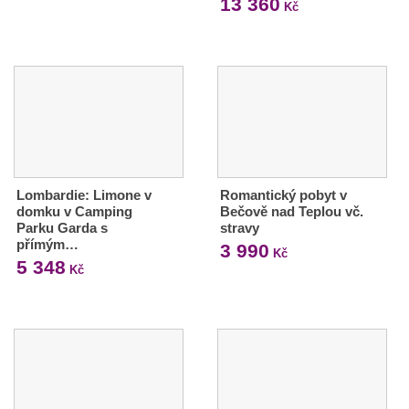
13 360
Kč
Lombardie: Limone v
Romantický pobyt v
domku v Camping
Bečově nad Teplou vč.
Parku Garda s
stravy
přímým…
3 990
Kč
5 348
Kč