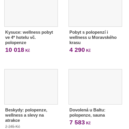
Kysuce: wellness pobyt
Pobyt s polopenzí i
ve 4* hotelu vč.
wellness u Moravského
polopenze
krasu
10 018
4 290
Kč
Kč
Beskydy: polopenze,
Dovolená u Baltu:
wellness a slevy na
polopenze, sauna
atrakce
7 583
Kč
2 245 Kč