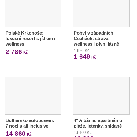
Polské Krkonoše:
Pobyt v západních
luxusní resort s jídlem i
Čechách: strava,
wellness
wellness i pivní lázně
2 786
1 870 Kč
Kč
1 649
Kč
Bulharsko autobusem:
4* Albánie: apartmán u
7 nocí s all inclusive
pláže, letenky, snídaně
14 860
13 460 Kč
Kč