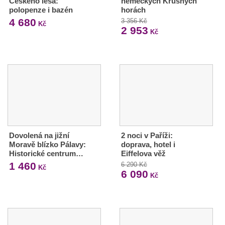
Českého lesa:
německých Krušných
polopenze i bazén
horách
4 680
3 356 Kč
Kč
2 953
Kč
Dovolená na jižní
2 noci v Paříži:
Moravě blízko Pálavy:
doprava, hotel i
Historické centrum…
Eiffelova věž
1 460
6 290 Kč
Kč
6 090
Kč