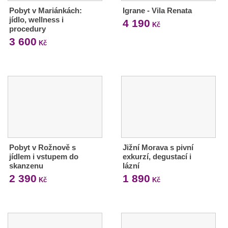
Pobyt v Mariánkách:
Igrane - Vila Renata
jídlo, wellness i
4 190
Kč
procedury
3 600
Kč
Pobyt v Rožnově s
Jižní Morava s pivní
jídlem i vstupem do
exkurzí, degustací i
skanzenu
lázní
2 390
1 890
Kč
Kč