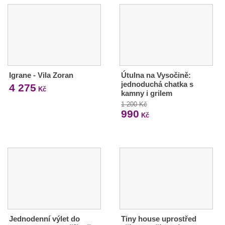
Igrane - Vila Zoran
Útulna na Vysočině:
jednoduchá chatka s
4 275
Kč
kamny i grilem
1 200 Kč
990
Kč
Jednodenní výlet do
Tiny house uprostřed