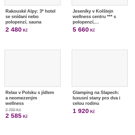
Rakouské Alpy: 3* hotel
Jeseníky v Kolštejn
se snídaní nebo
wellness centru *** s
polopenzí, sauna
polopenzí,…
2 480
5 660
Kč
Kč
Relax v Polsku s jídlem
Glamping na Slapech:
a neomezeným
luxusní stany pro dva i
wellness
celou rodinu
1 920
2 700 Kč
Kč
2 585
Kč