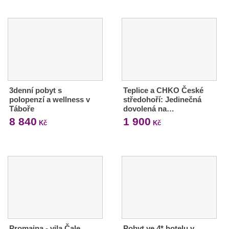
3denní pobyt s
Teplice a CHKO České
polopenzí a wellness v
středohoří: Jedinečná
Táboře
dovolená na…
8 840
1 900
Kč
Kč
Promajna - vila Čale
Pobyt ve 4* hotelu v