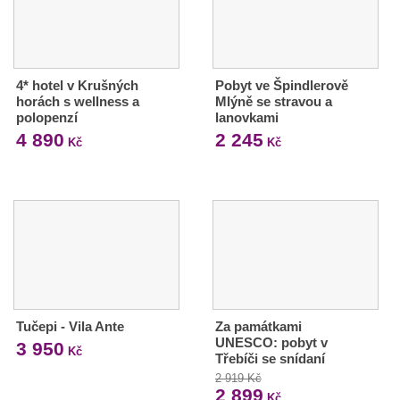
4* hotel v Krušných
Pobyt ve Špindlerově
horách s wellness a
Mlýně se stravou a
polopenzí
lanovkami
4 890
2 245
Kč
Kč
Tučepi - Vila Ante
Za památkami
UNESCO: pobyt v
3 950
Kč
Třebíči se snídaní
2 919 Kč
2 899
Kč