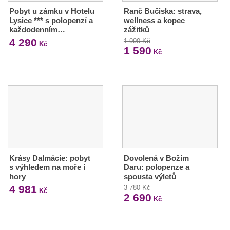
Pobyt u zámku v Hotelu
Ranč Bučiska: strava,
Lysice *** s polopenzí a
wellness a kopec
každodenním…
zážitků
4 290
1 990 Kč
Kč
1 590
Kč
Krásy Dalmácie: pobyt
Dovolená v Božím
s výhledem na moře i
Daru: polopenze a
hory
spousta výletů
4 981
3 780 Kč
Kč
2 690
Kč