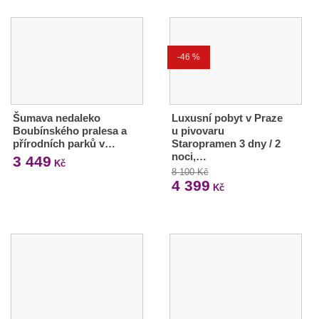
-46 %
Šumava nedaleko
Luxusní pobyt v Praze
Boubínského pralesa a
u pivovaru
přírodních parků v…
Staropramen 3 dny / 2
noci,…
3 449
Kč
8 100 Kč
4 399
Kč