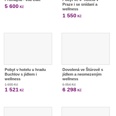
Praze i se snídaní a
5 600
Kč
wellness
1 550
Kč
Pobyt v hotelu u hradu
Dovolená ve Štúrově s
Buchlov s jídlem i
jídlem a neomezeným
wellness
wellness
1 690 Kč
6 954 Kč
1 521
6 298
Kč
Kč