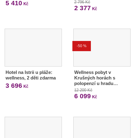
5 410
2 796 Kč
Kč
2 377
Kč
-50 %
Hotel na Istrii u pláže:
Wellness pobyt v
wellness, 2 děti zdarma
Krušných horách s
polopenzí u hradu…
3 696
Kč
12 200 Kč
6 099
Kč