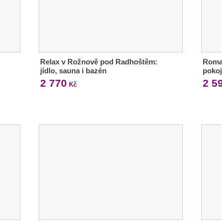
Relax v Rožnově pod Radhoštěm:
Roman
jídlo, sauna i bazén
pokoj
2 770
2 5
Kč