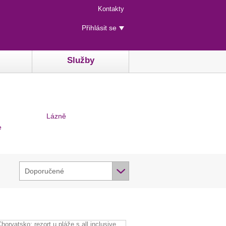
Menu
Kontakty
rychlého
Uživatelské
přístupu
Přihlásit se
menu
Služby
Lázně
e
Doporučené