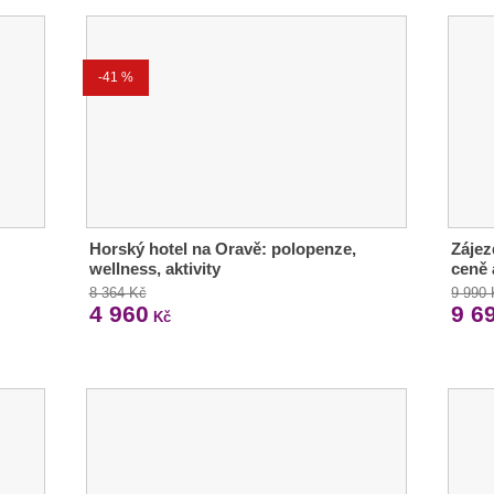
-41 %
Horský hotel na Oravě: polopenze,
Zájez
wellness, aktivity
ceně 
8 364 Kč
9 990
4 960
9 6
Kč