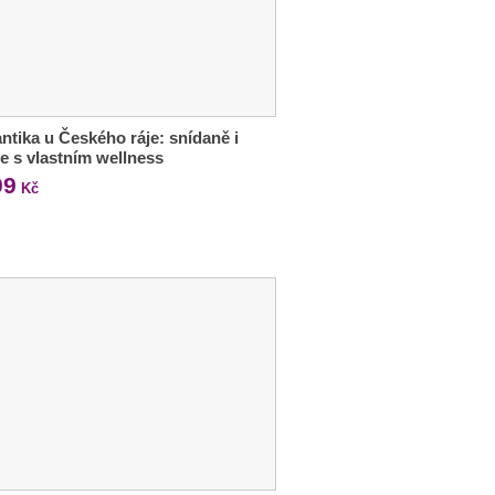
tika u Českého ráje: snídaně i
e s vlastním wellness
99
Kč