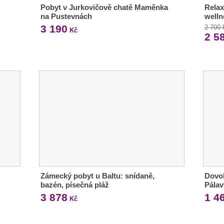
Pobyt v Jurkovičově chatě Maměnka
Relax
na Pustevnách
welln
3 190
2 700
Kč
2 5
Zámecký pobyt u Baltu: snídaně,
Dovol
bazén, písečná pláž
Pálav
3 878
1 4
Kč