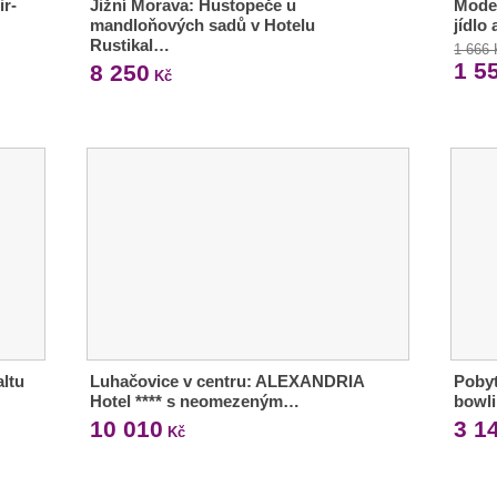
ir-
Jižní Morava: Hustopeče u
Moder
mandloňových sadů v Hotelu
jídlo
Rustikal…
1 666
1 5
8 250
Kč
ltu
Luhačovice v centru: ALEXANDRIA
Pobyt
Hotel **** s neomezeným…
bowli
10 010
3 1
Kč