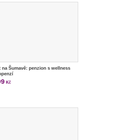
 na Šumavě: penzion s wellness
openzí
99
Kč