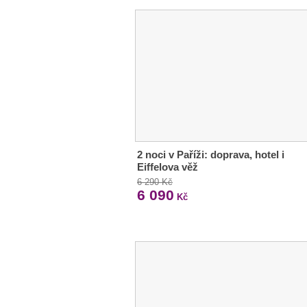
2 noci v Paříži: doprava, hotel i
Eiffelova věž
6 290 Kč
6 090
Kč