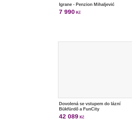
Igrane - Penzion Mihaljević
7 990
Kč
Dovolená se vstupem do lázní
Bükfürdő a FunCity
42 089
Kč