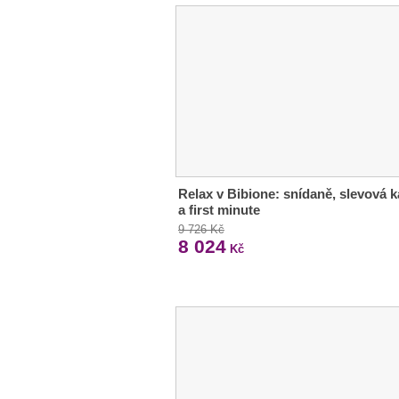
Relax v Bibione: snídaně, slevová k
a first minute
9 726 Kč
8 024
Kč