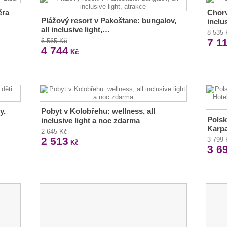
éra
Chorv
Plážový resort v Pakoštane: bungalov,
inclu
all inclusive light,…
8 535
7 1
6 565 Kč
4 744
Kč
y,
Pobyt v Kolobřehu: wellness, all
Polsk
inclusive light a noc zdarma
Karpa
2 645 Kč
2 513
3 799
Kč
3 6