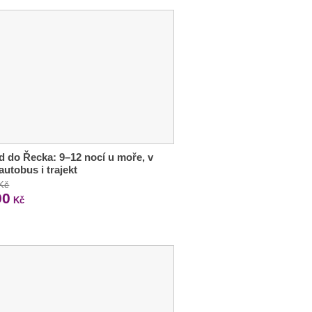
d do Řecka: 9–12 nocí u moře, v
autobus i trajekt
 Kč
90
Kč