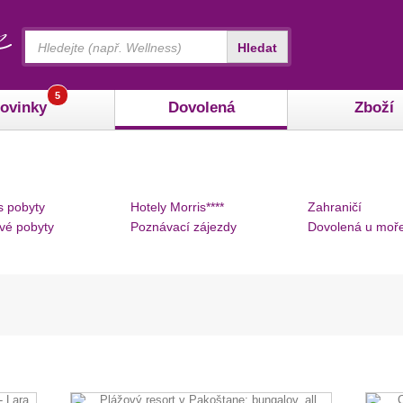
Vyhledávání
Hledat
5
ovinky
Dovolená
Zboží
s pobyty
Hotely Morris****
Zahraničí
vé pobyty
Poznávací zájezdy
Dovolená u moř