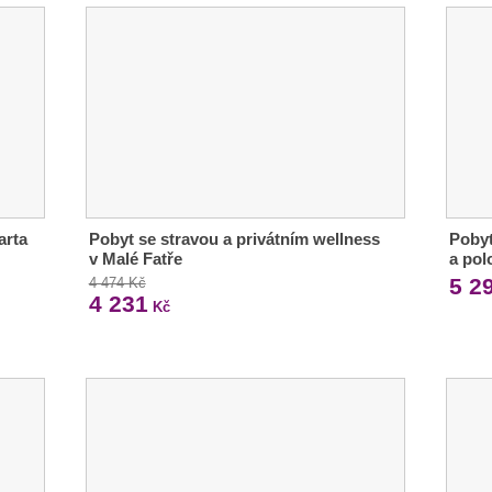
arta
Pobyt se stravou a privátním wellness
Pobyt
v Malé Fatře
a pol
5 2
4 474 Kč
4 231
Kč