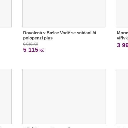
Dovolená v Bašce Vodě se snídaní či
Morav
polopenzí plus
vířiv
3 9
6 018 Kč
5 115
Kč