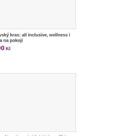
ský kras: all inclusive, wellness i
ka na pokoji
90
Kč