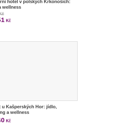
ní hotel v polských Krkonoších:
 a wellness
 Kč
51
Kč
 u Kašperských Hor: jídlo,
ng a wellness
40
Kč