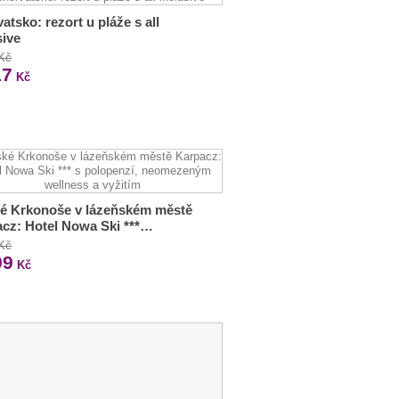
atsko: rezort u pláže s all
sive
 Kč
17
Kč
é Krkonoše v lázeňském městě
cz: Hotel Nowa Ski ***…
 Kč
99
Kč