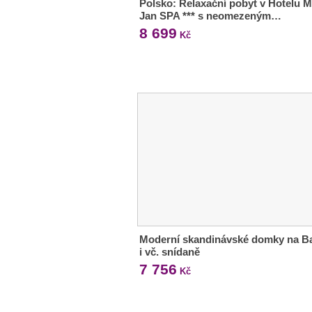
Polsko: Relaxační pobyt v Hotelu M
Jan SPA *** s neomezeným…
8 699
Kč
Moderní skandinávské domky na Ba
i vč. snídaně
7 756
Kč