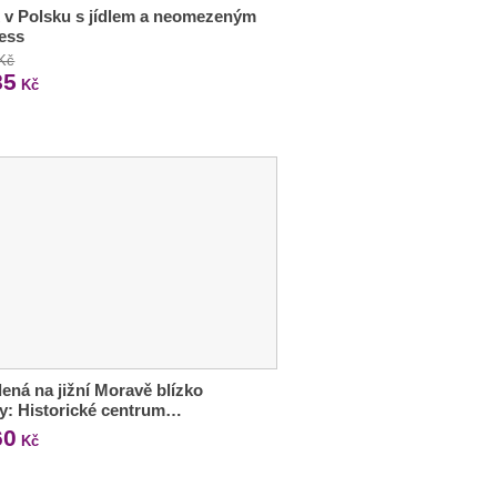
 v Polsku s jídlem a neomezeným
ess
 Kč
85
Kč
ená na jižní Moravě blízko
y: Historické centrum…
60
Kč