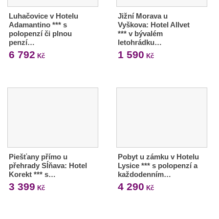
Luhačovice v Hotelu
Jižní Morava u
Adamantino *** s
Vyškova: Hotel Allvet
polopenzí či plnou
*** v bývalém
penzí…
letohrádku…
6 792
1 590
Kč
Kč
Piešťany přímo u
Pobyt u zámku v Hotelu
přehrady Sĺňava: Hotel
Lysice *** s polopenzí a
Korekt *** s…
každodenním…
3 399
4 290
Kč
Kč