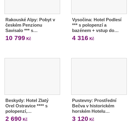
Rakouské Alpy: Pobyt v
Vysočina: Hotel Podlesí
českém Penzionu
*** s polopenzí a
Savisalo *** s…
bazénem + vstup do…
10 799
4 316
Kč
Kč
Beskydy: Hotel Zlatý
Pustevny: Prostřední
Orel Ostravice **** s
Bečva v historickém
polopenzí,…
horském Hotelu…
2 690
3 120
Kč
Kč