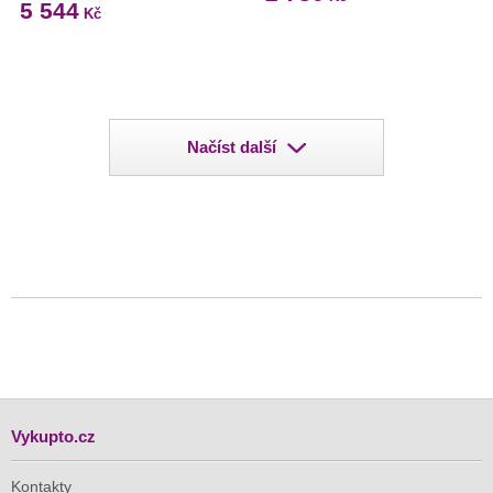
5 544
Kč
Načíst další
Vykupto.cz
Kontakty