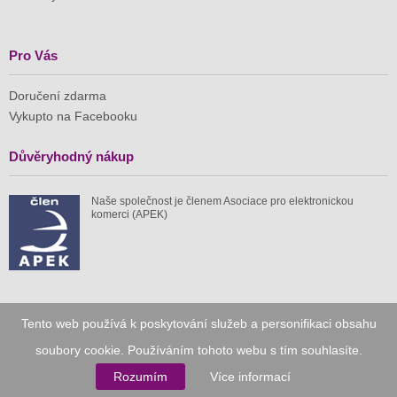
Pro Vás
Doručení zdarma
Vykupto na Facebooku
Důvěryhodný nákup
Naše společnost je členem Asociace pro elektronickou
komerci (APEK)
Již od roku 2010
Tento web používá k poskytování služeb a personifikaci obsahu
soubory cookie. Používáním tohoto webu s tím souhlasíte.
59 tis.
1 511 mil.
Rozumím
Více informací
spuštěných nabídek
ušetřeno nákupy