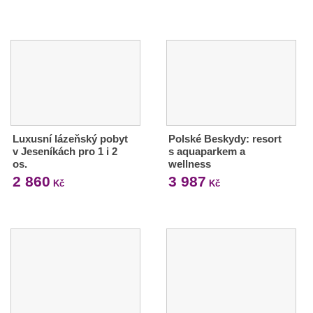
Luxusní lázeňský pobyt
Polské Beskydy: resort
v Jeseníkách pro 1 i 2
s aquaparkem a
os.
wellness
2 860
3 987
Kč
Kč