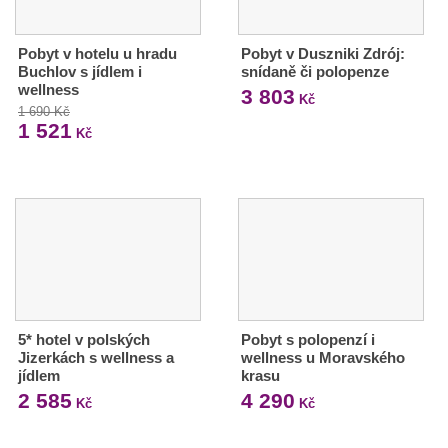
Pobyt v hotelu u hradu
Pobyt v Duszniki Zdrój:
Buchlov s jídlem i
snídaně či polopenze
wellness
3 803
Kč
1 690 Kč
1 521
Kč
5* hotel v polských
Pobyt s polopenzí i
Jizerkách s wellness a
wellness u Moravského
jídlem
krasu
2 585
4 290
Kč
Kč