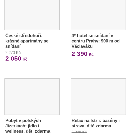
České středohoří:
4* hotel se snídaní v
krásné apartmány se
centru Prahy: 900 m od
snídaní
Václaváku
2 390
2 270 Kč
Kč
2 050
Kč
Pobyt v polských
Relax na Istrii: bazény i
Jizerkách: jídlo i
strava, dítě zdarma
wellness, děti zdarma
5 349 Kč