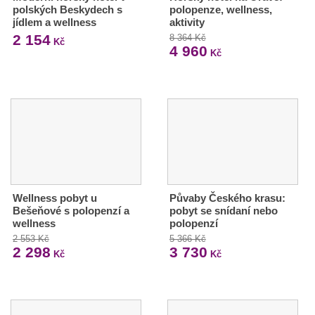
polských Beskydech s
polopenze, wellness,
jídlem a wellness
aktivity
2 154
8 364 Kč
Kč
4 960
Kč
Wellness pobyt u
Půvaby Českého krasu:
Bešeňové s polopenzí a
pobyt se snídaní nebo
wellness
polopenzí
2 553 Kč
5 366 Kč
2 298
3 730
Kč
Kč