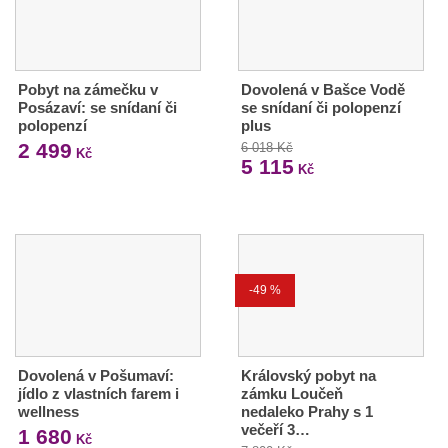
Pobyt na zámečku v
Dovolená v Bašce Vodě
Posázaví: se snídaní či
se snídaní či polopenzí
polopenzí
plus
2 499
6 018 Kč
Kč
5 115
Kč
-49 %
Dovolená v Pošumaví:
Královský pobyt na
jídlo z vlastních farem i
zámku Loučeň
wellness
nedaleko Prahy s 1
večeří 3…
1 680
Kč