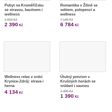
Pobyt na Kroměřížsku
Romantika v Žilině se
se stravou, bazénem i
sektem, polopenzí a
wellness
wellness
2 810 Kč
7 149 Kč
2 390
6 784
Kč
Kč
Wellness relax v srdci
Útulný penzion v
Krynice-Zdrój: strava i
Krušných horách se
herna
snídaní i saunou
4 134
1 490 Kč
Kč
1 390
Kč