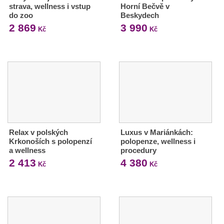
strava, wellness i vstup
Horní Bečvě v
do zoo
Beskydech
2 869
3 990
Kč
Kč
Relax v polských
Luxus v Mariánkách:
Krkonoších s polopenzí
polopenze, wellness i
a wellness
procedury
2 413
4 380
Kč
Kč