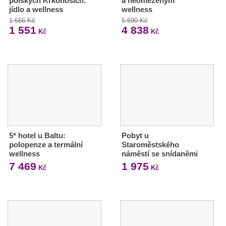
polských Krkonoších:
a neomezeným
jídlo a wellness
wellness
1 666 Kč
5 690 Kč
1 551
4 838
Kč
Kč
5* hotel u Baltu:
Pobyt u
polopenze a termální
Staroměstského
wellness
náměstí se snídaněmi
7 469
1 975
Kč
Kč