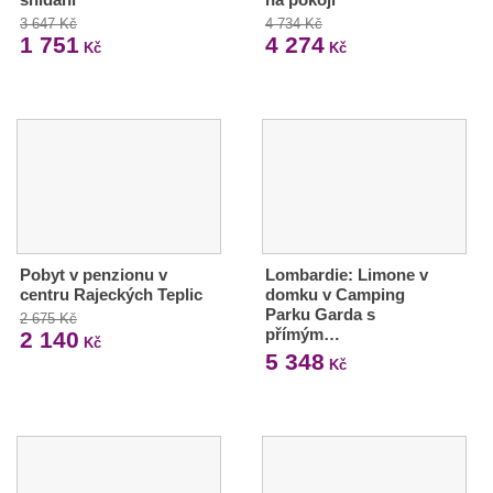
3 647 Kč
4 734 Kč
1 751
4 274
Kč
Kč
Pobyt v penzionu v
Lombardie: Limone v
centru Rajeckých Teplic
domku v Camping
Parku Garda s
2 675 Kč
přímým…
2 140
Kč
5 348
Kč