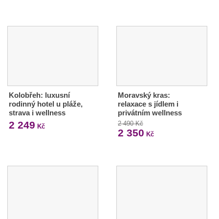
Kolobřeh: luxusní
Moravský kras:
rodinný hotel u pláže,
relaxace s jídlem i
strava i wellness
privátním wellness
2 249
2 490 Kč
Kč
2 350
Kč