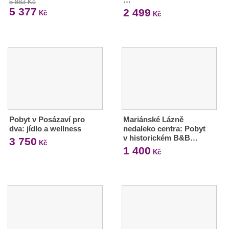
5 883 Kč
5 377
2 499
Kč
Kč
Pobyt v Posázaví pro
Mariánské Lázně
dva: jídlo a wellness
nedaleko centra: Pobyt
v historickém B&B…
3 750
Kč
1 400
Kč