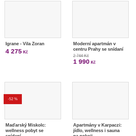
Igrane - Vila Zoran
Moderní apartmán v
centru Prahy se snídaní
4 275
Kč
2 744 Kč
1 990
Kč
-52 %
Maďarský Miskolc:
Apartmány v Karpaczi:
wellness pobyt se
jídlo, wellness i sauna
snídaní
na pokoji