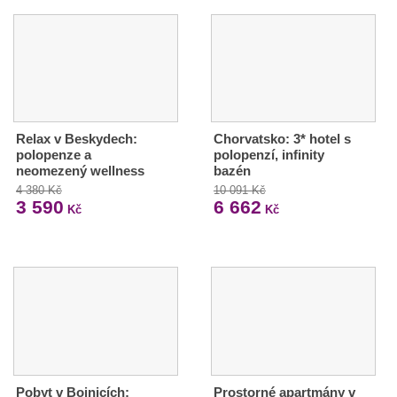
Relax v Beskydech:
Chorvatsko: 3* hotel s
polopenze a
polopenzí, infinity
neomezený wellness
bazén
4 380 Kč
10 091 Kč
3 590
6 662
Kč
Kč
Pobyt v Bojnicích:
Prostorné apartmány v