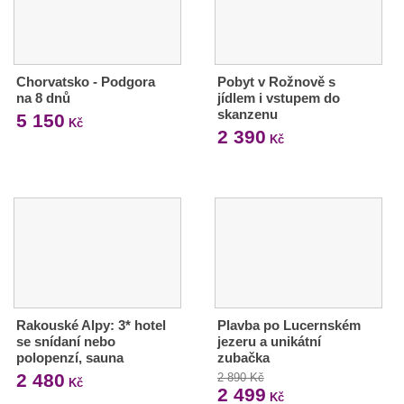
Chorvatsko - Podgora
Pobyt v Rožnově s
na 8 dnů
jídlem i vstupem do
skanzenu
5 150
Kč
2 390
Kč
Rakouské Alpy: 3* hotel
Plavba po Lucernském
se snídaní nebo
jezeru a unikátní
polopenzí, sauna
zubačka
2 480
2 890 Kč
Kč
2 499
Kč