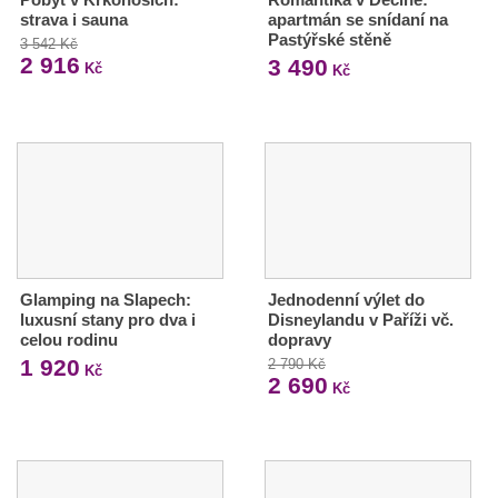
strava i sauna
apartmán se snídaní na
Pastýřské stěně
3 542 Kč
2 916
3 490
Kč
Kč
Glamping na Slapech:
Jednodenní výlet do
luxusní stany pro dva i
Disneylandu v Paříži vč.
celou rodinu
dopravy
1 920
2 790 Kč
Kč
2 690
Kč