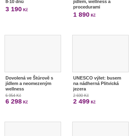
8-10 dnů
jídlem, wellness a
procedurami
3 190
Kč
1 890
Kč
Dovolená ve Štúrově s
UNESCO výlet: busem
jídlem a neomezeným
na nádherná Plitvická
wellness
jezera
6 954 Kč
2 690 Kč
6 298
2 499
Kč
Kč