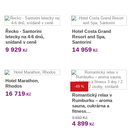
Řecko - Santorini
Hotel Costa Grand
letecky na 4-6 dnů,
Resort and Spa,
snídaně v ceně
Santorini
9 929
14 959
Kč
Kč
Hotel Marathon,
Rhodos
-49 %
16 719
Kč
Romantický relax v
Rumburku – aroma
sauna, cukrárna a
fitness…
9 650 Kč
4 899
Kč