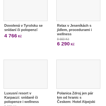
Dovolená v Tyrolsku se
Relax v Jeseníkách s
snídaní či polopenzí
jídlem, procedurami i
wellness
4 766
Kč
8 660 Kč
6 290
Kč
Luxusní resort v
Polanica Zdroj jen pár
Karpaczi: snídaně či
km od hranic s
polopenze i wellness
Českem: Hotel Alpejski
…