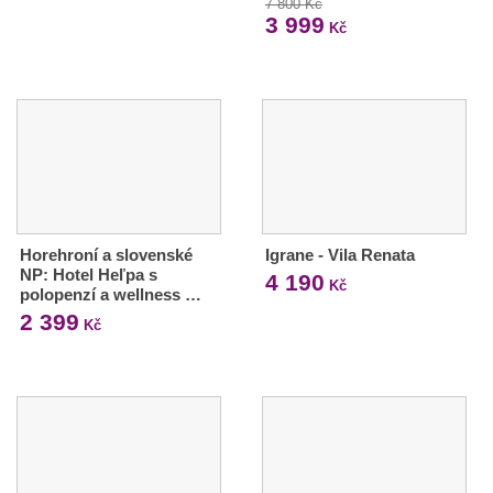
7 800 Kč
3 999
Kč
Horehroní a slovenské
Igrane - Vila Renata
NP: Hotel Heľpa s
4 190
Kč
polopenzí a wellness …
2 399
Kč