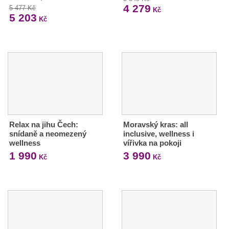
4 279
5 477 Kč
Kč
5 203
Kč
Relax na jihu Čech:
Moravský kras: all
snídaně a neomezený
inclusive, wellness i
wellness
vířivka na pokoji
1 990
3 990
Kč
Kč