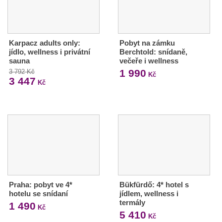
Karpacz adults only:
Pobyt na zámku
jídlo, wellness i privátní
Berchtold: snídaně,
sauna
večeře i wellness
1 990
3 792 Kč
Kč
3 447
Kč
Praha: pobyt ve 4*
Bükfürdő: 4* hotel s
hotelu se snídaní
jídlem, wellness i
termály
1 490
Kč
5 410
Kč