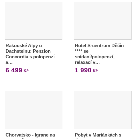
Rakouské Alpy u
Hotel S-centrum Děčín
Dachsteinu: Penzion
**** se
Concordia s polopenzí
snídaní/polopenzí,
a…
relaxací v…
6 499
1 990
Kč
Kč
Chorvatsko - Igrane na
Pobyt v Mariánkách s