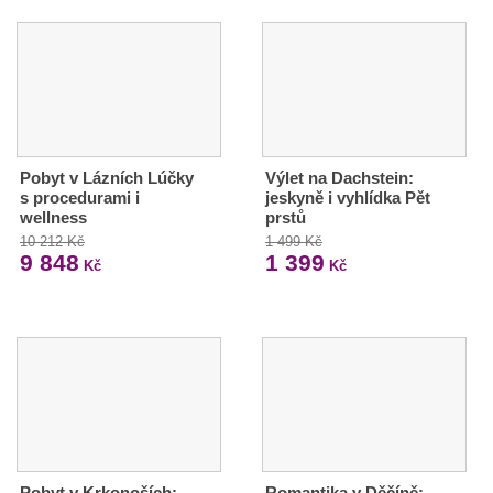
Pobyt v Lázních Lúčky
Výlet na Dachstein:
s procedurami i
jeskyně i vyhlídka Pět
wellness
prstů
10 212 Kč
1 499 Kč
9 848
1 399
Kč
Kč
Pobyt v Krkonoších:
Romantika v Děčíně: