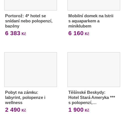
Portorož: 4* hotel se
Mobilní domek na Istrii
snídaní nebo polopenzí,
s aquaparkem a
bazény
miniklubem
6 383
6 160
Kč
Kč
Pobyt na zámku:
Těšínské Beskydy:
labyrint, polopenze i
Hotel Stará Ameryka ***
wellness
s polopenzí,…
2 490
1 900
Kč
Kč