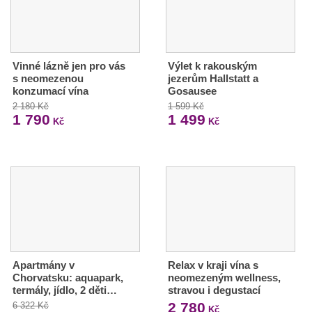
Vinné lázně jen pro vás
Výlet k rakouským
s neomezenou
jezerům Hallstatt a
konzumací vína
Gosausee
2 180 Kč
1 599 Kč
1 790
1 499
Kč
Kč
Apartmány v
Relax v kraji vína s
Chorvatsku: aquapark,
neomezeným wellness,
termály, jídlo, 2 děti…
stravou i degustací
2 780
6 322 Kč
Kč