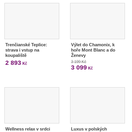
Trenčianské Teplice:
Výlet do Chamonix, k
strava i vstup na
hoře Mont Blanc a do
koupaliště
Ženevy
2 893
3 199 Kč
Kč
3 099
Kč
Wellness relax v srdci
Luxus v polských