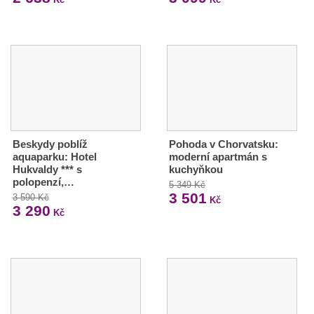
Beskydy poblíž
Pohoda v Chorvatsku:
aquaparku: Hotel
moderní apartmán s
Hukvaldy *** s
kuchyňkou
polopenzí,…
5 349 Kč
3 501
3 590 Kč
Kč
3 290
Kč