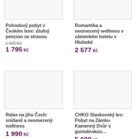
Pohodový pobyt v
Romantika a
Českém lese: útulný
neomezený wellness v
penzion se stravou
zámeckém hotelu v
Hluboké
1 920 Kč
1 795
2 577
Kč
Kč
Relax na jihu Čech:
CHKO Slavkovský les:
snídaně a neomezený
Pobyt na Zámku
wellness
Kamenný Dvůr s
gurmánskou…
1 990
Kč