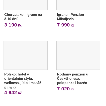
Chorvatsko - Igrane na
Igrane - Penzion
8-10 dnů
Mihaljević
3 190
7 990
Kč
Kč
Polsko: hotel v
Rodinný penzion u
orientálním stylu,
Českého lesa:
wellness, jídlo i masáž
polopenze i bazén
7 020
5 159 Kč
Kč
4 642
Kč