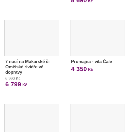
5 690
Kč
7 nocí na Makarské či
Promajna - vila Čale
Omišské riviéře vč.
4 350
Kč
dopravy
6 990 Kč
6 799
Kč