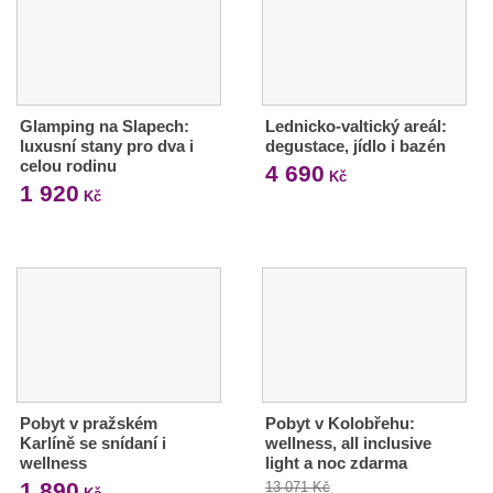
Glamping na Slapech:
Lednicko-valtický areál:
luxusní stany pro dva i
degustace, jídlo i bazén
celou rodinu
4 690
Kč
1 920
Kč
Pobyt v pražském
Pobyt v Kolobřehu:
Karlíně se snídaní i
wellness, all inclusive
wellness
light a noc zdarma
1 890
13 071 Kč