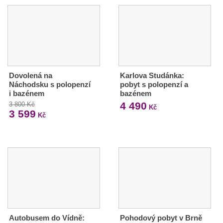
Dovolená na
Karlova Studánka:
Náchodsku s polopenzí
pobyt s polopenzí a
i bazénem
bazénem
4 490
3 800 Kč
Kč
3 599
Kč
Autobusem do Vídně:
Pohodový pobyt v Brně