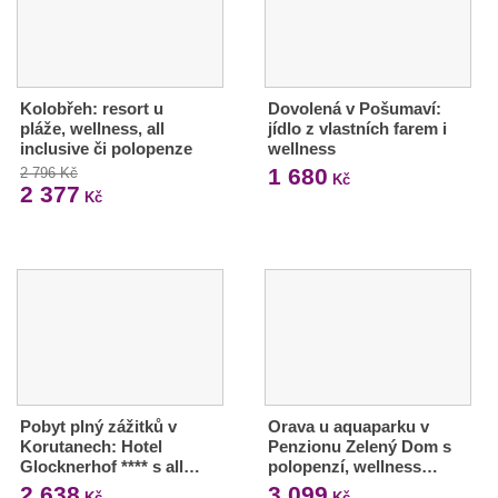
Kolobřeh: resort u
Dovolená v Pošumaví:
pláže, wellness, all
jídlo z vlastních farem i
inclusive či polopenze
wellness
1 680
2 796 Kč
Kč
2 377
Kč
Pobyt plný zážitků v
Orava u aquaparku v
Korutanech: Hotel
Penzionu Zelený Dom s
Glocknerhof **** s all…
polopenzí, wellness…
2 638
3 099
Kč
Kč