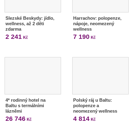
Slezské Beskydy: jídlo,
Harrachov: polopenze,
wellness, až 2 děti
nápoje, neomezený
zdarma
wellness
2 241
7 190
Kč
Kč
4* rodinný hotel na
Polský ráj u Baltu:
Baltu s termálními
polopenze a
lázněmi
neomezený wellness
26 746
4 814
Kč
Kč