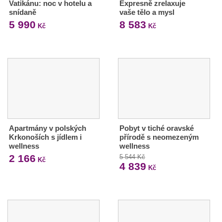
Vatikánu: noc v hotelu a
Expresně zrelaxuje
snídaně
vaše tělo a mysl
5 990
8 583
Kč
Kč
Apartmány v polských
Pobyt v tiché oravské
Krkonoších s jídlem i
přírodě s neomezeným
wellness
wellness
2 166
5 544 Kč
Kč
4 839
Kč