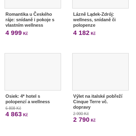
Romantika u Českého
Lázně Lądek-Zdrój:
ráje: snídaně i pokoje s
wellness, snídaně či
vlastním wellness
polopenze
4 999
4 182
Kč
Kč
Osiek: 4* hotel s
Výlet na italské pobřeží
polopenzí a wellness
Cinque Terre vč.
dopravy
6 808 Kč
4 863
2 990 Kč
Kč
2 790
Kč