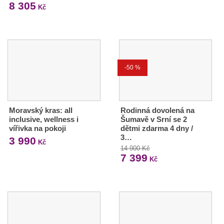
8 305
Kč
-50 %
Moravský kras: all
Rodinná dovolená na
inclusive, wellness i
Šumavě v Srní se 2
vířivka na pokoji
dětmi zdarma 4 dny /
3…
3 990
Kč
14 900 Kč
7 399
Kč