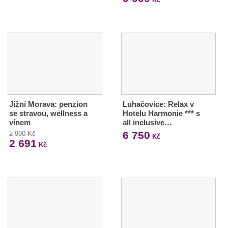
Jižní Morava: penzion
Luhačovice: Relax v
se stravou, wellness a
Hotelu Harmonie *** s
vínem
all inclusive…
6 750
2 990 Kč
Kč
2 691
Kč