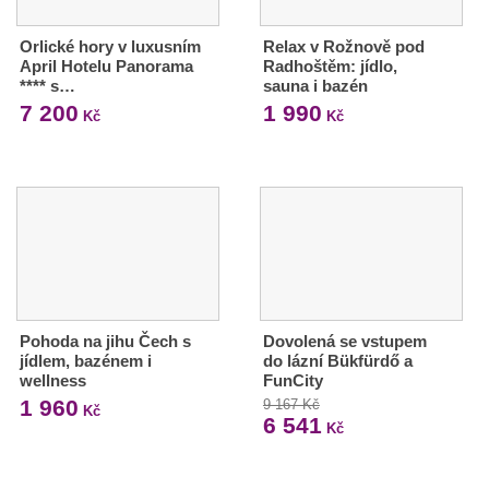
Orlické hory v luxusním
Relax v Rožnově pod
April Hotelu Panorama
Radhoštěm: jídlo,
**** s…
sauna i bazén
7 200
1 990
Kč
Kč
Pohoda na jihu Čech s
Dovolená se vstupem
jídlem, bazénem i
do lázní Bükfürdő a
wellness
FunCity
1 960
9 167 Kč
Kč
6 541
Kč