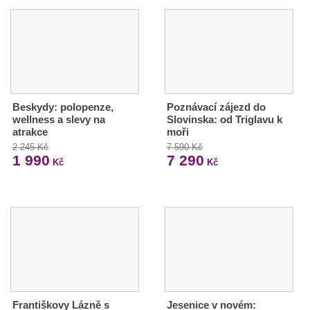
Beskydy: polopenze,
Poznávací zájezd do
wellness a slevy na
Slovinska: od Triglavu k
atrakce
moři
2 245 Kč
7 590 Kč
1 990
7 290
Kč
Kč
Františkovy Lázně s
Jesenice v novém: