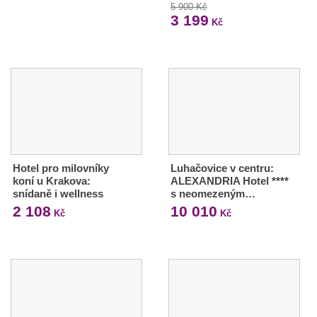
5 900 Kč
3 199
Kč
Hotel pro milovníky
Luhačovice v centru:
koní u Krakova:
ALEXANDRIA Hotel ****
snídaně i wellness
s neomezeným…
2 108
10 010
Kč
Kč