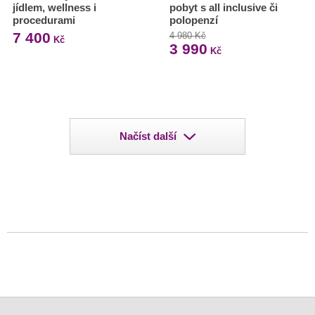
jídlem, wellness i
pobyt s all inclusive či
procedurami
polopenzí
7 400
4 980 Kč
Kč
3 990
Kč
Načíst další