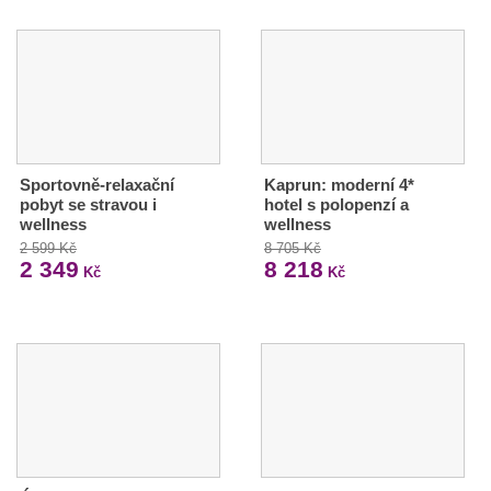
Sportovně-relaxační
Kaprun: moderní 4*
pobyt se stravou i
hotel s polopenzí a
wellness
wellness
2 599 Kč
8 705 Kč
2 349
8 218
Kč
Kč