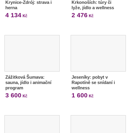
Krynice-Zdrój: strava i
Krkonoších: túry či
herna
lyže, jídlo a wellness
4 134
2 476
Kč
Kč
Zážitková Šumava:
Jeseníky: pobyt v
sauna, jídlo i animační
Rapotíně se snídaní i
program
wellness
3 600
1 600
Kč
Kč