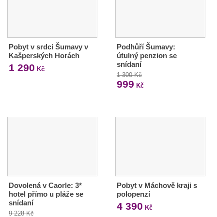
Pobyt v srdci Šumavy v
Podhůří Šumavy:
Kašperských Horách
útulný penzion se
snídaní
1 290
Kč
1 300 Kč
999
Kč
Dovolená v Caorle: 3*
Pobyt v Máchově kraji s
hotel přímo u pláže se
polopenzí
snídaní
4 390
Kč
9 228 Kč