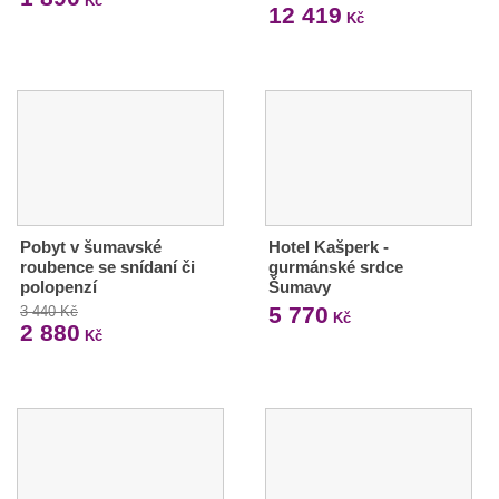
Kč
12 419
Kč
Pobyt v šumavské
Hotel Kašperk -
roubence se snídaní či
gurmánské srdce
polopenzí
Šumavy
5 770
3 440 Kč
Kč
2 880
Kč