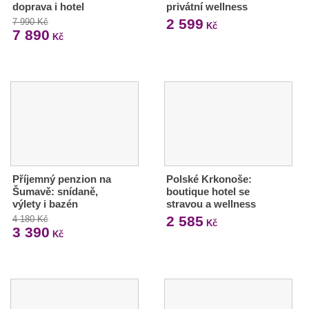
doprava i hotel
privátní wellness
2 599
7 990 Kč
Kč
7 890
Kč
Příjemný penzion na
Polské Krkonoše:
Šumavě: snídaně,
boutique hotel se
výlety i bazén
stravou a wellness
2 585
4 180 Kč
Kč
3 390
Kč