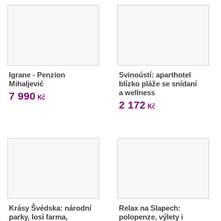
Igrane - Penzion
Svinoústí: aparthotel
Mihaljević
blízko pláže se snídaní
a wellness
7 990
Kč
2 172
Kč
Krásy Švédska: národní
Relax na Slapech:
parky, losí farma,
polopenze, výlety i