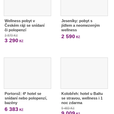
Wellness pobyt v
Jeseníky: pobyt s
Českém ráji se snídaní
jídlem a neomezeným
či polopenzí
wellness
2 590
3 870 Kč
Kč
3 290
Kč
Portorož: 4* hotel se
Kolobřeh: hotel u Baltu
snídaní nebo polopenzí,
se stravou, wellness i 1
bazény
noc zdarma
6 383
9 483 Kč
Kč
9 009
Kč