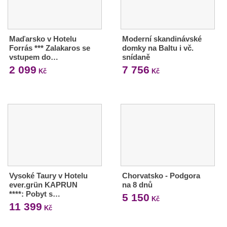
Maďarsko v Hotelu
Moderní skandinávské
Forrás *** Zalakaros se
domky na Baltu i vč.
vstupem do…
snídaně
2 099
7 756
Kč
Kč
Vysoké Taury v Hotelu
Chorvatsko - Podgora
ever.grün KAPRUN
na 8 dnů
****: Pobyt s…
5 150
Kč
11 399
Kč