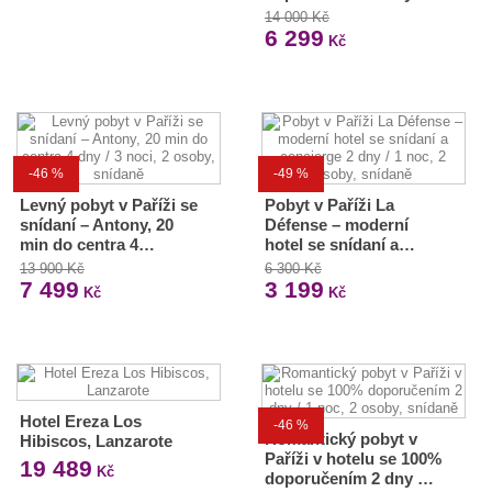
14 000 Kč
6 299
Kč
-46 %
-49 %
Levný pobyt v Paříži se
Pobyt v Paříži La
snídaní – Antony, 20
Défense – moderní
min do centra 4…
hotel se snídaní a…
13 900 Kč
6 300 Kč
7 499
3 199
Kč
Kč
Hotel Ereza Los
-46 %
Romantický pobyt v
Hibiscos, Lanzarote
Paříži v hotelu se 100%
19 489
Kč
doporučením 2 dny …