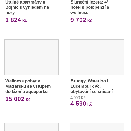
Útulné apartmány u
Sluneční jezera: 4*
Bojnic s výhledem na
hotel s polopenzí a
hory
wellness
1 824
9 702
Kč
Kč
Wellness pobyt v
Bruggy, Waterloo i
Maďarsku se vstupem
Lucemburk vč.
do lázní a aquaparku
ubytování se snídaní
15 002
4 990 Kč
Kč
4 590
Kč