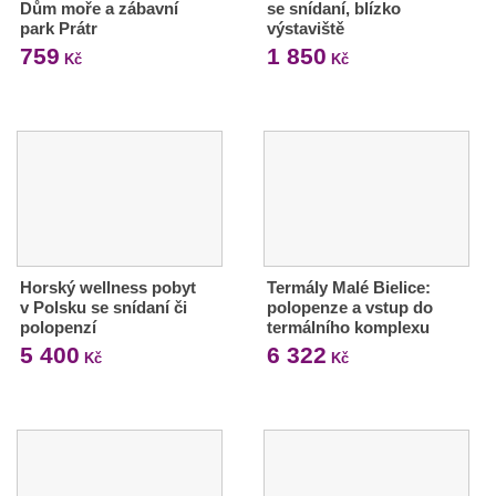
Dům moře a zábavní
se snídaní, blízko
park Prátr
výstaviště
759
1 850
Kč
Kč
Horský wellness pobyt
Termály Malé Bielice:
v Polsku se snídaní či
polopenze a vstup do
polopenzí
termálního komplexu
5 400
6 322
Kč
Kč