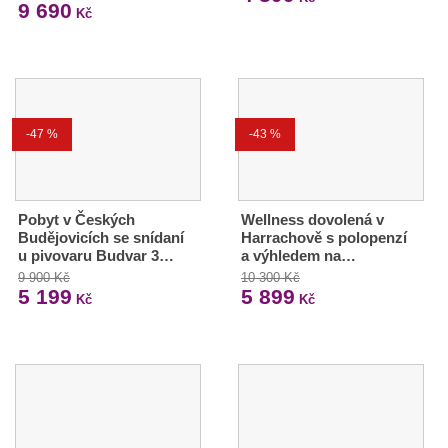
9 690
Kč
-47 %
-43 %
Pobyt v Českých
Wellness dovolená v
Budějovicích se snídaní
Harrachově s polopenzí
u pivovaru Budvar 3…
a výhledem na…
9 900 Kč
10 300 Kč
5 199
5 899
Kč
Kč