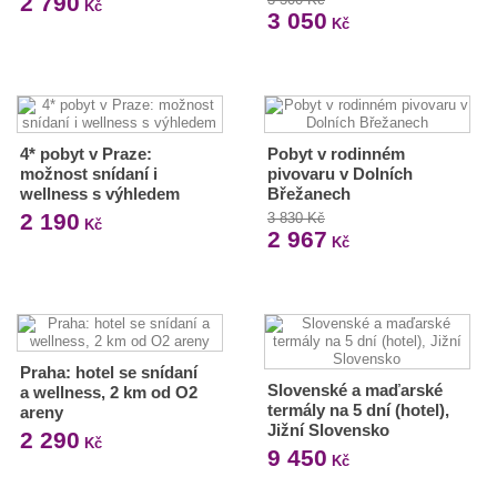
2 790
Kč
3 050
Kč
4* pobyt v Praze:
Pobyt v rodinném
možnost snídaní i
pivovaru v Dolních
wellness s výhledem
Břežanech
2 190
3 830 Kč
Kč
2 967
Kč
Praha: hotel se snídaní
Slovenské a maďarské
a wellness, 2 km od O2
termály na 5 dní (hotel),
areny
Jižní Slovensko
2 290
Kč
9 450
Kč