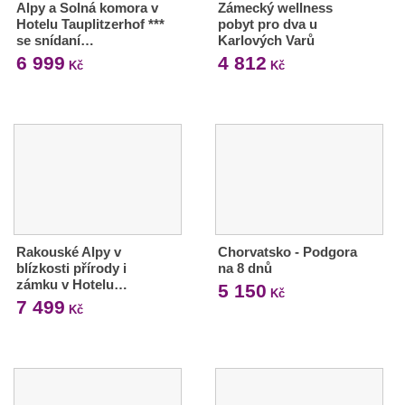
Alpy a Solná komora v
Zámecký wellness
Hotelu Tauplitzerhof ***
pobyt pro dva u
se snídaní…
Karlových Varů
6 999
4 812
Kč
Kč
Rakouské Alpy v
Chorvatsko - Podgora
blízkosti přírody i
na 8 dnů
zámku v Hotelu…
5 150
Kč
7 499
Kč