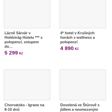
Lázně Sárvár v
4* hotel v Krušných
Holdvirág Hotelu *** s
horách s wellness a
polopenzí, vstupem
polopenzí
do…
4 890
Kč
5 299
Kč
Chorvatsko - Igrane na
Dovolená ve Štúrově s
8-10 dnů
jídlem a neomezeným