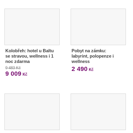
Kolobřeh: hotel u Baltu
Pobyt na zámku:
se stravou, wellness i 1
labyrint, polopenze i
noc zdarma
wellness
2 490
9 483 Kč
Kč
9 009
Kč