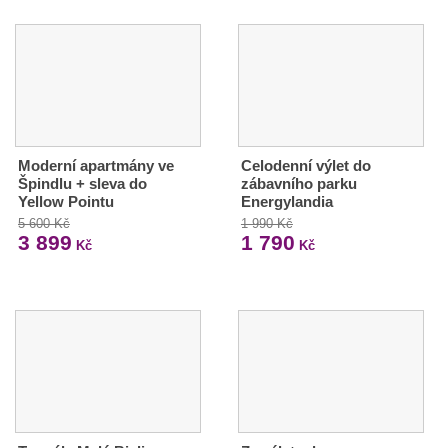
Moderní apartmány ve
Celodenní výlet do
Špindlu + sleva do
zábavního parku
Yellow Pointu
Energylandia
5 600 Kč
1 990 Kč
3 899
1 790
Kč
Kč