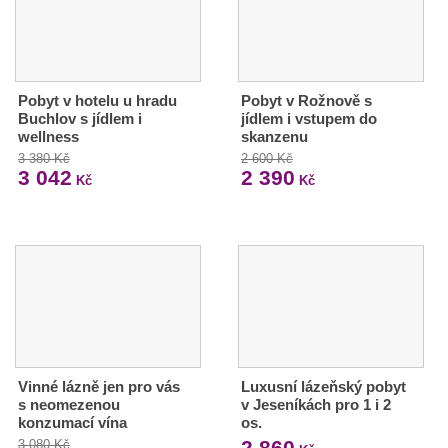
Pobyt v hotelu u hradu
Pobyt v Rožnově s
Buchlov s jídlem i
jídlem i vstupem do
wellness
skanzenu
3 380 Kč
2 600 Kč
3 042
2 390
Kč
Kč
Vinné lázně jen pro vás
Luxusní lázeňský pobyt
s neomezenou
v Jeseníkách pro 1 i 2
konzumací vína
os.
2 860
3 080 Kč