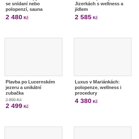
se snídaní nebo
Jizerkách s wellness a
polopenzí, sauna
jídlem
2 480
2 585
Kč
Kč
Plavba po Lucernském
Luxus v Mariánkách:
jezeru a unikátní
polopenze, wellness i
zubačka
procedury
4 380
2 890 Kč
Kč
2 499
Kč