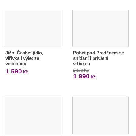
Jižní Čechy: jídlo,
Pobyt pod Pradědem se
vířivka i výlet za
snídaní i privátní
velbloudy
vířivkou
1 590
2 150 Kč
Kč
1 990
Kč