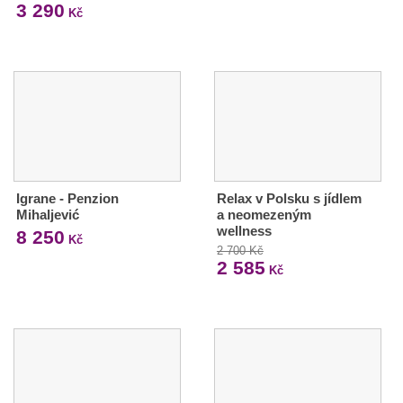
3 290
Kč
Igrane - Penzion
Relax v Polsku s jídlem
Mihaljević
a neomezeným
wellness
8 250
Kč
2 700 Kč
2 585
Kč