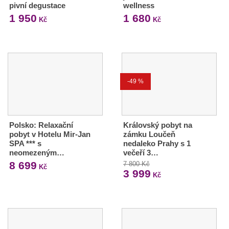
pivní degustace
wellness
1 950
1 680
Kč
Kč
-49 %
Polsko: Relaxační
Královský pobyt na
pobyt v Hotelu Mir-Jan
zámku Loučeň
SPA *** s
nedaleko Prahy s 1
neomezeným…
večeří 3…
8 699
7 800 Kč
Kč
3 999
Kč