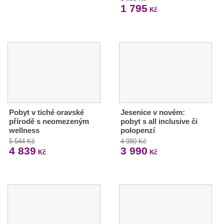
1 795
Kč
Pobyt v tiché oravské
Jesenice v novém:
přírodě s neomezeným
pobyt s all inclusive či
wellness
polopenzí
5 544 Kč
4 980 Kč
4 839
3 990
Kč
Kč