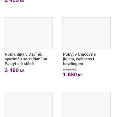
Kč
Romantika v Děčíně:
Pobyt v Uničově s
apartmán se snídaní na
jídlem, wellness i
Pastýřské stěně
bowlingem
3 490
1 690 Kč
Kč
1 680
Kč