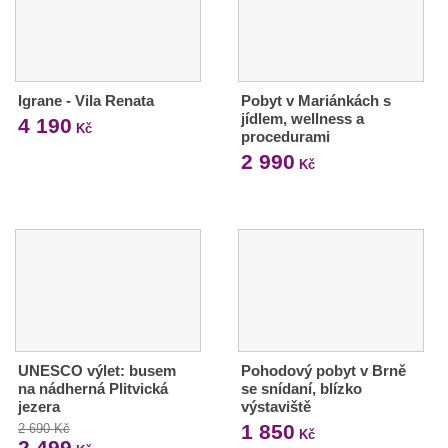
Igrane - Vila Renata
Pobyt v Mariánkách s
jídlem, wellness a
4 190
Kč
procedurami
2 990
Kč
UNESCO výlet: busem
Pohodový pobyt v Brně
na nádherná Plitvická
se snídaní, blízko
jezera
výstaviště
1 850
2 690 Kč
Kč
2 499