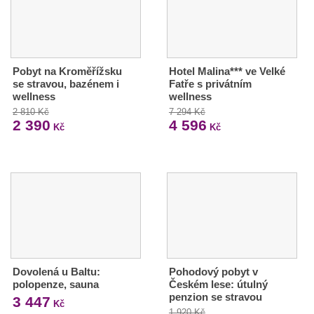
Pobyt na Kroměřížsku
Hotel Malina*** ve Velké
se stravou, bazénem i
Fatře s privátním
wellness
wellness
2 810 Kč
7 294 Kč
2 390
4 596
Kč
Kč
Dovolená u Baltu:
Pohodový pobyt v
polopenze, sauna
Českém lese: útulný
penzion se stravou
3 447
Kč
1 920 Kč