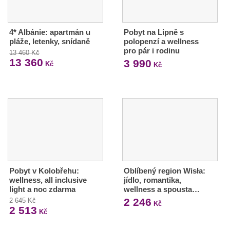
4* Albánie: apartmán u
Pobyt na Lipně s
pláže, letenky, snídaně
polopenzí a wellness
pro pár i rodinu
13 460 Kč
13 360
3 990
Kč
Kč
Pobyt v Kolobřehu:
Oblíbený region Wisła:
wellness, all inclusive
jídlo, romantika,
light a noc zdarma
wellness a spousta…
2 246
2 645 Kč
Kč
2 513
Kč