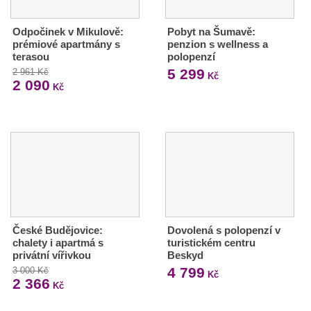
Odpočinek v Mikulově:
Pobyt na Šumavě:
prémiové apartmány s
penzion s wellness a
terasou
polopenzí
5 299
2 961 Kč
Kč
2 090
Kč
České Budějovice:
Dovolená s polopenzí v
chalety i apartmá s
turistickém centru
privátní vířivkou
Beskyd
4 799
3 000 Kč
Kč
2 366
Kč