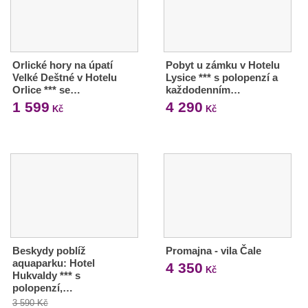
Orlické hory na úpatí
Pobyt u zámku v Hotelu
Velké Deštné v Hotelu
Lysice *** s polopenzí a
Orlice *** se…
každodenním…
1 599
4 290
Kč
Kč
Beskydy poblíž
Promajna - vila Čale
aquaparku: Hotel
4 350
Kč
Hukvaldy *** s
polopenzí,…
3 590 Kč