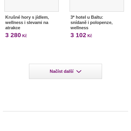
Krušné hory s jídlem,
3* hotel u Baltu:
wellness i slevami na
snídaně i polopenze,
atrakce
wellness
3 280
3 102
Kč
Kč
Načíst další