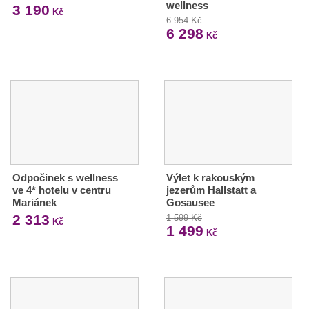
wellness
3 190
Kč
6 954 Kč
6 298
Kč
Odpočinek s wellness
Výlet k rakouským
ve 4* hotelu v centru
jezerům Hallstatt a
Mariánek
Gosausee
2 313
1 599 Kč
Kč
1 499
Kč