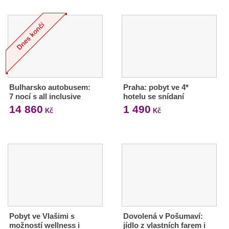
Bulharsko autobusem:
Praha: pobyt ve 4*
7 nocí s all inclusive
hotelu se snídaní
14 860
1 490
Kč
Kč
Pobyt ve Vlašimi s
Dovolená v Pošumaví:
možností wellness i
jídlo z vlastních farem i