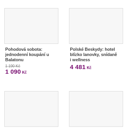
Pohodová sobota:
Polské Beskydy: hotel
jednodenní koupání u
blízko lanovky, snídaně
Balatonu
i wellness
4 481
1 190 Kč
Kč
1 090
Kč