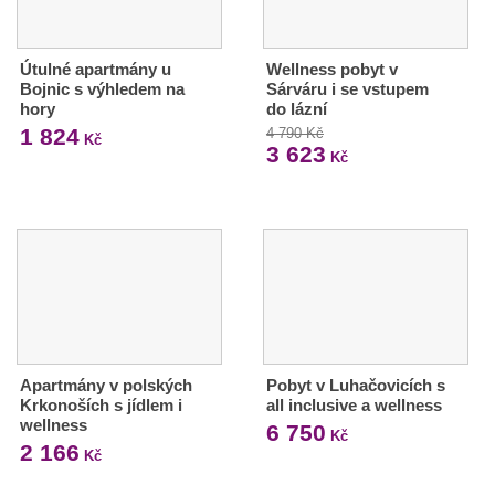
Útulné apartmány u
Wellness pobyt v
Bojnic s výhledem na
Sárváru i se vstupem
hory
do lázní
1 824
4 790 Kč
Kč
3 623
Kč
Apartmány v polských
Pobyt v Luhačovicích s
Krkonoších s jídlem i
all inclusive a wellness
wellness
6 750
Kč
2 166
Kč