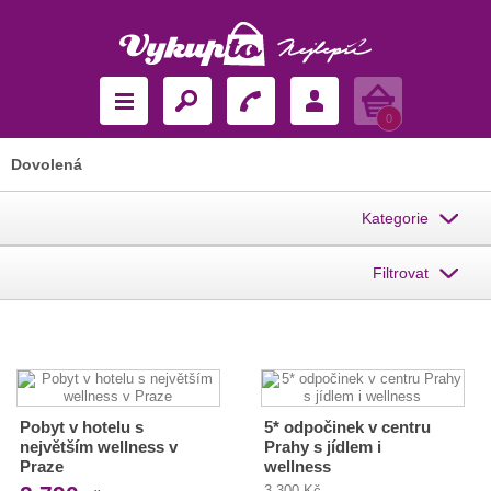
Košík
0
Dovolená
Kategorie
Filtrovat
Pobyt v hotelu s
5* odpočinek v centru
největším wellness v
Prahy s jídlem i
Praze
wellness
3 300 Kč