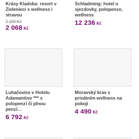
Krásy Kladska: resort v
Schladming: hotel u
Zielenieci s wellness i
sjezdovky, polopenze,
stravou
wellness
12 236
2 183 Kč
Kč
2 068
Kč
Luhačovice v Hotelu
Moravský kras s
Adamantino *** s
privátním wellness na
polopenzí či plnou
pokoji
penzí…
4 490
Kč
6 792
Kč