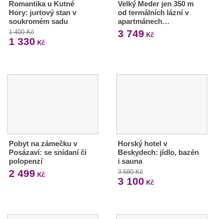
Romantika u Kutné
Velký Meder jen 350 m
Hory: jurtový stan v
od termálních lázní v
soukromém sadu
apartmánech…
3 749
1 400 Kč
Kč
1 330
Kč
Pobyt na zámečku v
Horský hotel v
Posázaví: se snídaní či
Beskydech: jídlo, bazén
polopenzí
i sauna
2 499
3 680 Kč
Kč
3 100
Kč