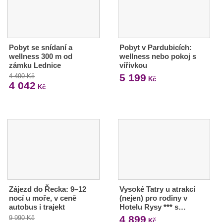
Pobyt se snídaní a
Pobyt v Pardubicích:
wellness 300 m od
wellness nebo pokoj s
zámku Lednice
vířivkou
5 199
4 490 Kč
Kč
4 042
Kč
Zájezd do Řecka: 9–12
Vysoké Tatry u atrakcí
nocí u moře, v ceně
(nejen) pro rodiny v
autobus i trajekt
Hotelu Rysy *** s…
4 899
9 990 Kč
Kč