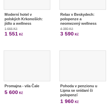
Moderní hotel v
Relax v Beskydech:
polských Krkonoších:
polopenze a
jídlo a wellness
neomezený wellness
1 666 Kč
4 380 Kč
1 551
3 590
Kč
Kč
Promajna - vila Čale
Pohoda v penzionu u
Lipna se snídaní či
5 600
Kč
polopenzí
1 960
Kč