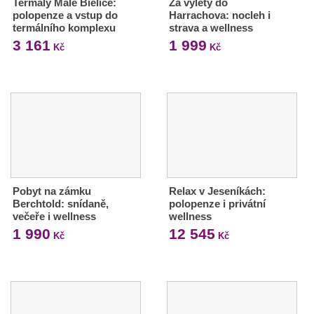
Termály Malé Bielice:
Za výlety do
polopenze a vstup do
Harrachova: nocleh i
termálního komplexu
strava a wellness
3 161
1 999
Kč
Kč
Pobyt na zámku
Relax v Jeseníkách:
Berchtold: snídaně,
polopenze i privátní
večeře i wellness
wellness
1 990
12 545
Kč
Kč