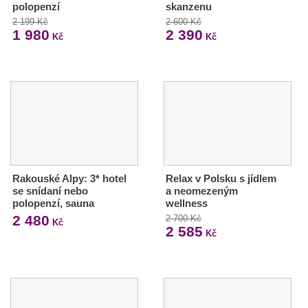
polopenzí
skanzenu
2 199 Kč
2 600 Kč
1 980
2 390
Kč
Kč
Rakouské Alpy: 3* hotel
Relax v Polsku s jídlem
se snídaní nebo
a neomezeným
polopenzí, sauna
wellness
2 480
2 700 Kč
Kč
2 585
Kč