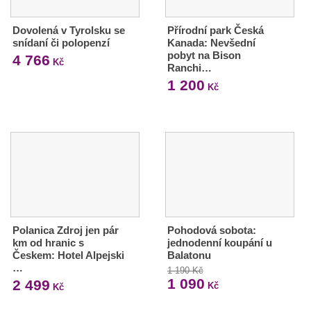
Dovolená v Tyrolsku se
Přírodní park Česká
snídaní či polopenzí
Kanada: Nevšední
pobyt na Bison
4 766
Kč
Ranchi…
1 200
Kč
Polanica Zdroj jen pár
Pohodová sobota:
km od hranic s
jednodenní koupání u
Českem: Hotel Alpejski
Balatonu
…
1 190 Kč
1 090
2 499
Kč
Kč