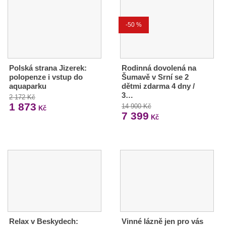
-50 %
Polská strana Jizerek:
Rodinná dovolená na
polopenze i vstup do
Šumavě v Srní se 2
aquaparku
dětmi zdarma 4 dny /
3…
2 172 Kč
1 873
14 900 Kč
Kč
7 399
Kč
Relax v Beskydech:
Vinné lázně jen pro vás