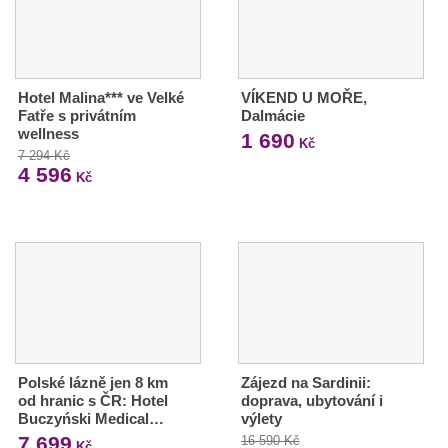
Hotel Malina*** ve Velké
VÍKEND U MOŘE,
Fatře s privátním
Dalmácie
wellness
1 690
Kč
7 294 Kč
4 596
Kč
Polské lázně jen 8 km
Zájezd na Sardinii:
od hranic s ČR: Hotel
doprava, ubytování i
Buczyński Medical…
výlety
7 699
16 590 Kč
Kč