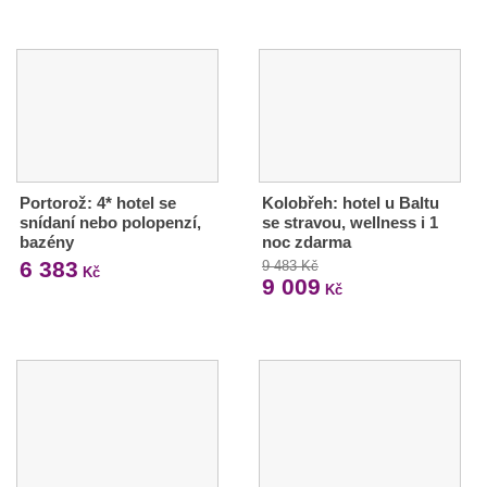
Portorož: 4* hotel se
Kolobřeh: hotel u Baltu
snídaní nebo polopenzí,
se stravou, wellness i 1
bazény
noc zdarma
6 383
9 483 Kč
Kč
9 009
Kč