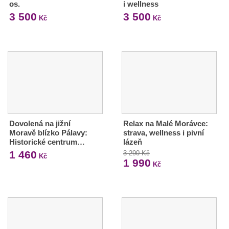
os.
i wellness
3 500
3 500
Kč
Kč
Dovolená na jižní
Relax na Malé Morávce:
Moravě blízko Pálavy:
strava, wellness i pivní
Historické centrum…
lázeň
1 460
3 290 Kč
Kč
1 990
Kč