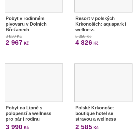
Pobyt v rodinném
Resort v polských
pivovaru v Dolních
Krkonoších: aquapark i
Břežanech
wellness
3 830 Kč
5 056 Kč
2 967
4 826
Kč
Kč
Pobyt na Lipně s
Polské Krkonoše:
polopenzí a wellness
boutique hotel se
pro pár i rodinu
stravou a wellness
3 990
2 585
Kč
Kč