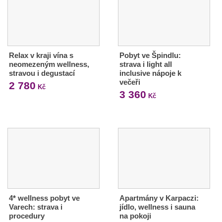
Relax v kraji vína s
Pobyt ve Špindlu:
neomezeným wellness,
strava i light all
stravou i degustací
inclusive nápoje k
večeři
2 780
Kč
3 360
Kč
4* wellness pobyt ve
Apartmány v Karpaczi:
Varech: strava i
jídlo, wellness i sauna
procedury
na pokoji