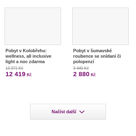
Pobyt v Kolobřehu:
Pobyt v šumavské
wellness, all inclusive
roubence se snídaní či
light a noc zdarma
polopenzí
13 071 Kč
3 440 Kč
12 419
2 880
Kč
Kč
Načíst další