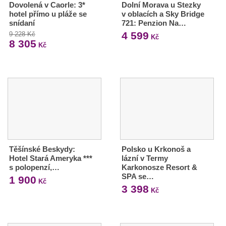
Dovolená v Caorle: 3*
Dolní Morava u Stezky
hotel přímo u pláže se
v oblacích a Sky Bridge
snídaní
721: Penzion Na…
4 599
9 228 Kč
Kč
8 305
Kč
Těšínské Beskydy:
Polsko u Krkonoš a
Hotel Stará Ameryka ***
lázní v Termy
s polopenzí,…
Karkonosze Resort &
SPA se…
1 900
Kč
3 398
Kč