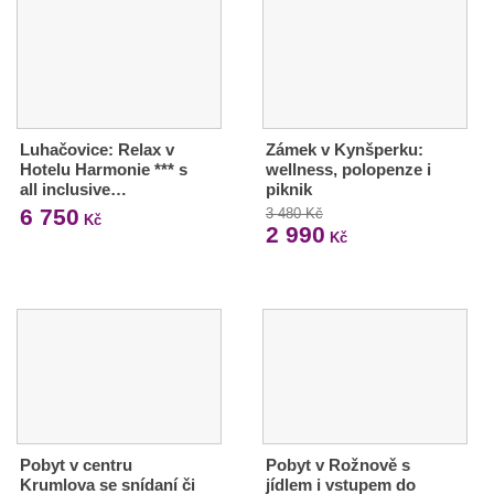
Luhačovice: Relax v
Zámek v Kynšperku:
Hotelu Harmonie *** s
wellness, polopenze i
all inclusive…
piknik
6 750
3 480 Kč
Kč
2 990
Kč
Pobyt v centru
Pobyt v Rožnově s
Krumlova se snídaní či
jídlem i vstupem do