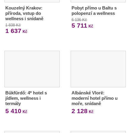
Kouzelný Krakov:
Pobyt přímo u Baltu s
příroda, vstup do
polopenzí a wellness
wellness i snídaně
6 136 Kč
5 711
1 838 Kč
Kč
1 637
Kč
Bükfürdő: 4* hotel s
Albánské Vlorë:
jídlem, wellness i
moderní hotel přímo u
termály
moře, snídaně
5 410
2 128
Kč
Kč