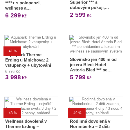
Superior *** s
****+ s polopenzí,
dobovými pokoji,…
wellness a…
2 599
6 299
Kč
Kč
-41 %
Aquapark Therme
Slovinsko jen 400 m od
Erding u Mnichova: 2
jezera Bled: Hotel
vstupenky + ubytování
Astoria Bled *** se…
6 776 Kč
3 998
5 799
Kč
Kč
-43 %
-49 %
Wellness dovolená v
Rodinná dovolená v
Therme Erding –
Norimberku – 2 děti