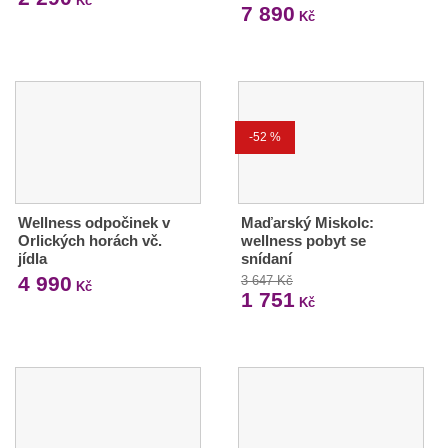
Kč
7 890
Kč
-52 %
Wellness odpočinek v
Maďarský Miskolc:
Orlických horách vč.
wellness pobyt se
jídla
snídaní
4 990
3 647 Kč
Kč
1 751
Kč