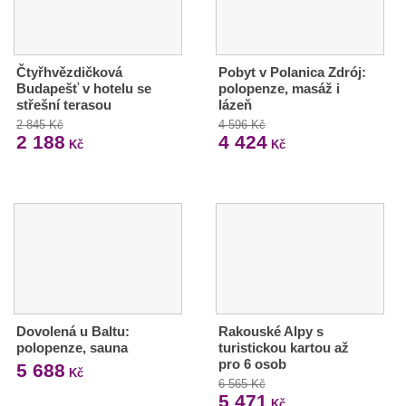
Čtyřhvězdičková
Pobyt v Polanica Zdrój:
Budapešť v hotelu se
polopenze, masáž i
střešní terasou
lázeň
2 845 Kč
4 596 Kč
2 188
4 424
Kč
Kč
Dovolená u Baltu:
Rakouské Alpy s
polopenze, sauna
turistickou kartou až
pro 6 osob
5 688
Kč
6 565 Kč
5 471
Kč