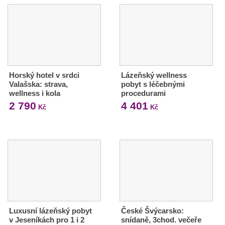
Horský hotel v srdci
Lázeňský wellness
Valašska: strava,
pobyt s léčebnými
wellness i kola
procedurami
2 790
4 401
Kč
Kč
Luxusní lázeňský pobyt
České Švýcarsko:
v Jeseníkách pro 1 i 2
snídaně, 3chod. večeře