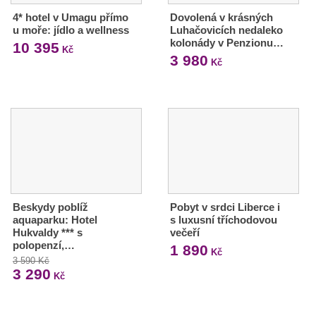
4* hotel v Umagu přímo
Dovolená v krásných
u moře: jídlo a wellness
Luhačovicích nedaleko
kolonády v Penzionu…
10 395
Kč
3 980
Kč
Beskydy poblíž
Pobyt v srdci Liberce i
aquaparku: Hotel
s luxusní tříchodovou
Hukvaldy *** s
večeří
polopenzí,…
1 890
Kč
3 590 Kč
3 290
Kč