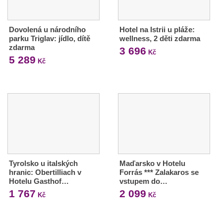
Dovolená u národního
Hotel na Istrii u pláže:
parku Triglav: jídlo, dítě
wellness, 2 děti zdarma
zdarma
3 696
Kč
5 289
Kč
Tyrolsko u italských
Maďarsko v Hotelu
hranic: Obertilliach v
Forrás *** Zalakaros se
Hotelu Gasthof…
vstupem do…
1 767
2 099
Kč
Kč