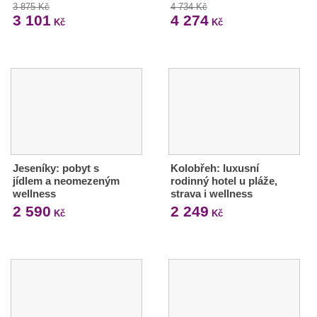
3 875 Kč
4 734 Kč
3 101
4 274
Kč
Kč
Jeseníky: pobyt s
Kolobřeh: luxusní
jídlem a neomezeným
rodinný hotel u pláže,
wellness
strava i wellness
2 590
2 249
Kč
Kč