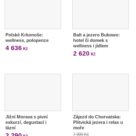
Polské Krkonoše:
Balt a jezero Bukowo:
wellness, polopenze
hotel či domek s
wellness i jídlem
4 636
Kč
2 620
Kč
Jižní Morava s pivní
Zájezd do Chorvatska:
exkurzí, degustací i
Plitvická jezera i relax u
lázní
moře
2 290
7 990 Kč