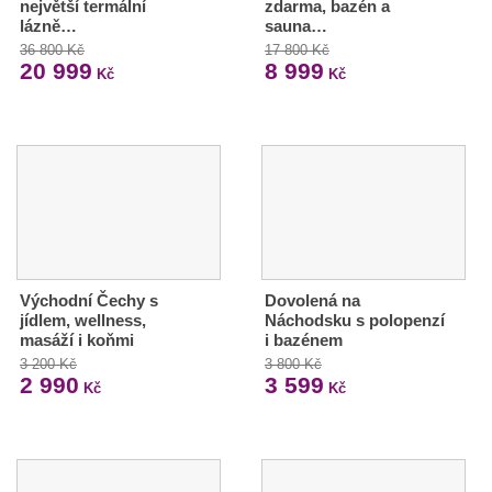
největší termální
zdarma, bazén a
lázně…
sauna…
36 800 Kč
17 800 Kč
20 999
8 999
Kč
Kč
Východní Čechy s
Dovolená na
jídlem, wellness,
Náchodsku s polopenzí
masáží i koňmi
i bazénem
3 200 Kč
3 800 Kč
2 990
3 599
Kč
Kč