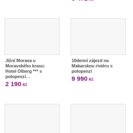
Jižní Morava u
10denní zájezd na
Moravského krasu:
Makarskou riviéru s
Hotel Olberg *** s
polopenzí
polopenzí…
9 990
Kč
2 190
Kč