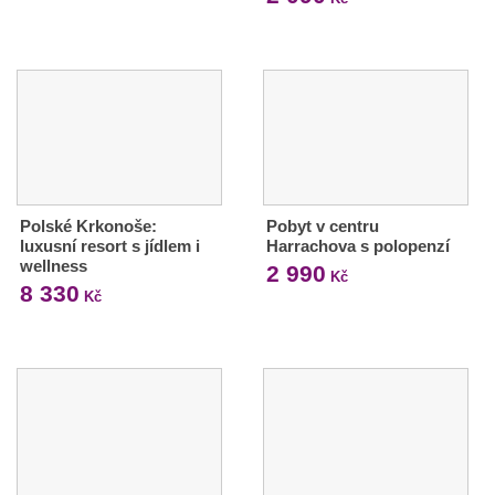
Polské Krkonoše:
Pobyt v centru
luxusní resort s jídlem i
Harrachova s polopenzí
wellness
2 990
Kč
8 330
Kč