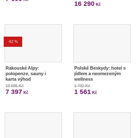
16 290
Kč
-62 %
Rakouské Alpy:
Polské Beskydy: hotel s
polopenze, sauny i
jídlem a neomezeným
karta výhod
wellness
19 695 Kč
1 792 Kč
7 397
1 561
Kč
Kč