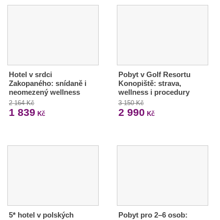
Hotel v srdci
Pobyt v Golf Resortu
Zakopaného: snídaně i
Konopiště: strava,
neomezený wellness
wellness i procedury
2 164 Kč
3 150 Kč
1 839
2 990
Kč
Kč
5* hotel v polských
Pobyt pro 2–6 osob: