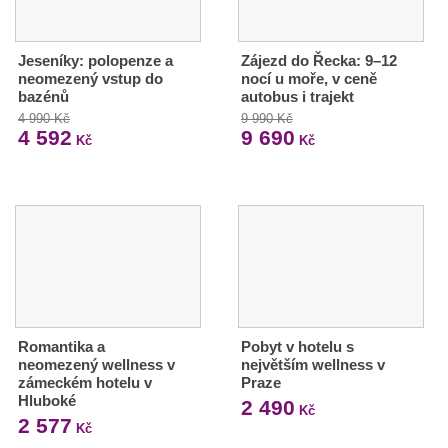
Jeseníky: polopenze a
Zájezd do Řecka: 9–12
neomezený vstup do
nocí u moře, v ceně
bazénů
autobus i trajekt
4 990 Kč
9 990 Kč
4 592
9 690
Kč
Kč
Romantika a
Pobyt v hotelu s
neomezený wellness v
největším wellness v
zámeckém hotelu v
Praze
Hluboké
2 490
Kč
2 577
Kč