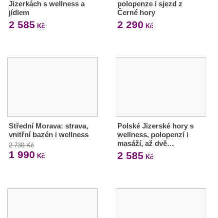
Jizerkách s wellness a
polopenze i sjezd z
jídlem
Černé hory
2 585
2 290
Kč
Kč
Střední Morava: strava,
Polské Jizerské hory s
vnitřní bazén i wellness
wellness, polopenzí i
masáží, až dvě…
2 730 Kč
1 990
2 585
Kč
Kč