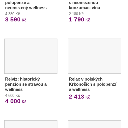
polopenze a
s neomezenou
neomezený wellness
konzumací vína
4 380 Kč
2 180 Kč
3 590
1 790
Kč
Kč
Rejvíz: historický
Relax v polských
penzion se stravou a
Krkonoších s polopenzí
wellness
a wellness
2 413
4 600 Kč
Kč
4 000
Kč