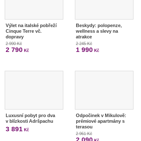
Výlet na italské pobřeží
Beskydy: polopenze,
Cinque Terre vč.
wellness a slevy na
dopravy
atrakce
2 990 Kč
2 245 Kč
2 790
1 990
Kč
Kč
Luxusní pobyt pro dva
Odpočinek v Mikulově:
v blízkosti Adršpachu
prémiové apartmány s
terasou
3 891
Kč
2 961 Kč
2 090
Kč