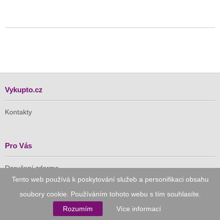
Vykupto.cz
Kontakty
Pro Vás
Doručení zdarma
Tento web používá k poskytování služeb a personifikaci obsahu
Vykupto na Facebooku
soubory cookie. Používáním tohoto webu s tím souhlasíte.
Důvěryhodný nákup
Rozumím
Více informací