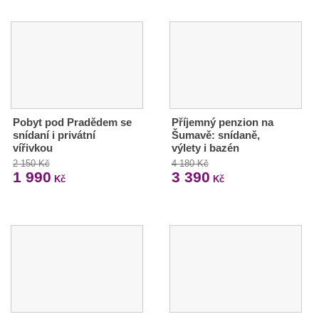
Pobyt pod Pradědem se
Příjemný penzion na
snídaní i privátní
Šumavě: snídaně,
vířivkou
výlety i bazén
2 150 Kč
4 180 Kč
1 990
3 390
Kč
Kč