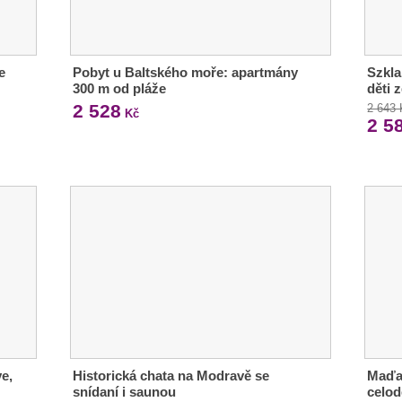
e
Pobyt u Baltského moře: apartmány
Szkla
300 m od pláže
děti 
2 528
2 643
Kč
2 5
ve,
Historická chata na Modravě se
Maďar
snídaní i saunou
celo