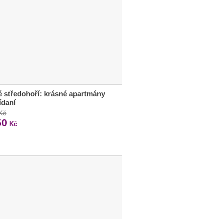
 středohoří: krásné apartmány
ídaní
 Kč
50
Kč