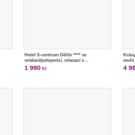
Hotel S-centrum Děčín **** se
Krásy
snídaní/polopenzí, relaxací v…
moře 
1 990
4 9
Kč