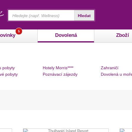
Vyhledávání
Hledat
5
ovinky
Dovolená
Zboží
s pobyty
Hotely Morris****
Zahraničí
vé pobyty
Poznávací zájezdy
Dovolená u moř