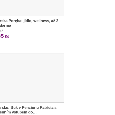
rska Poręba: jídlo, wellness, až 2
zdarma
 Kč
85
Kč
sko: Bük v Penzionu Patrícia s
denním vstupem do…