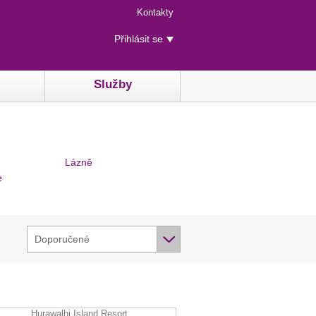
Menu
Kontakty
rychlého
Uživatelské
přístupu
Přihlásit se
menu
Služby
Lázně
e
Doporučené