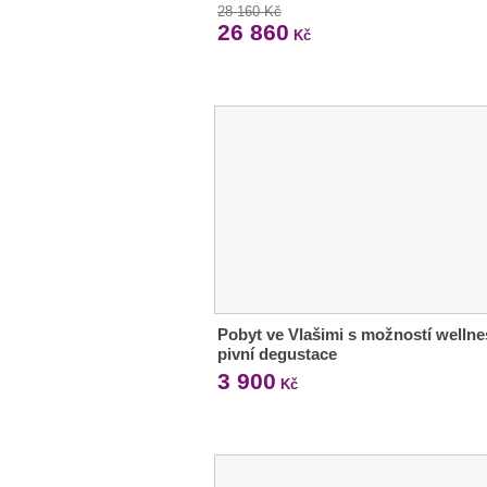
28 160 Kč
26 860
Kč
Pobyt ve Vlašimi s možností wellne
pivní degustace
3 900
Kč