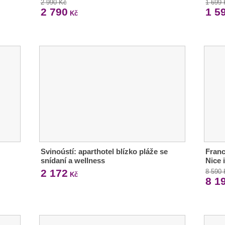
2 990 Kč
1 699
2 790
1 5
Kč
Svinoústí: aparthotel blízko pláže se
Franc
snídaní a wellness
Nice 
2 172
8 590
Kč
8 1