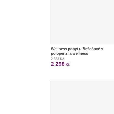
Wellness pobyt u Bešeňové s
polopenzí a wellness
2 553 Kč
2 298
Kč