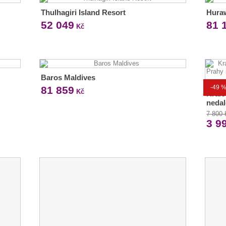
Thulhagiri Island Resort
Huraw
52 049
81 
Kč
Baros Maldives
-49 
81 859
Kč
Král
nedal
7 800
3 9