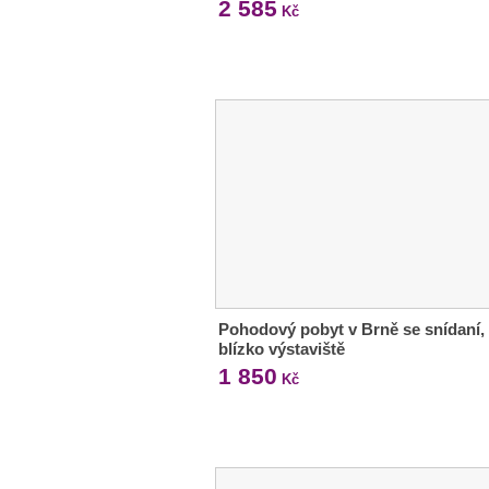
2 585
Kč
Pohodový pobyt v Brně se snídaní,
blízko výstaviště
1 850
Kč