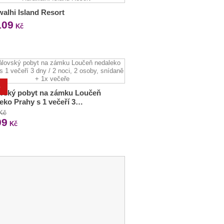
alhi Island Resort
109
Kč
%
ovský pobyt na zámku Loučeň
eko Prahy s 1 večeří 3…
 Kč
99
Kč