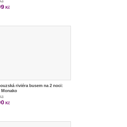
 Kč
99
Kč
ouzská riviéra busem na 2 noci:
i Monako
 Kč
90
Kč