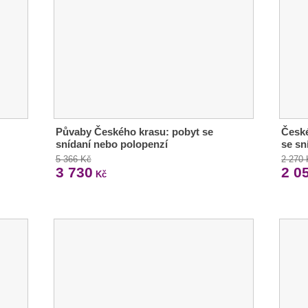
Půvaby Českého krasu: pobyt se
České
snídaní nebo polopenzí
se sn
5 366 Kč
2 270
3 730
2 0
Kč