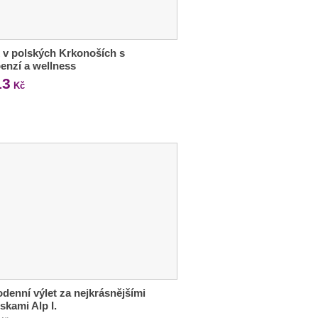
 v polských Krkonoších s
enzí a wellness
13
Kč
denní výlet za nejkrásnějšími
skami Alp I.