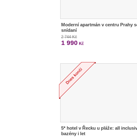
Moderní apartmán v centru Prahy s
snídaní
2 744 Kč
1 990
Kč
5* hotel v Řecku u pláže: all inclusi
bazény i let