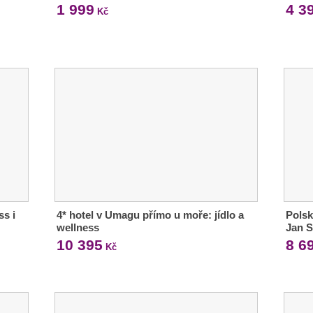
1 999
4 3
Kč
ss i
4* hotel v Umagu přímo u moře: jídlo a
Polsk
wellness
Jan 
10 395
8 6
Kč