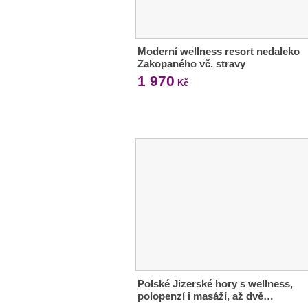
Moderní wellness resort nedaleko
Zakopaného vč. stravy
1 970
Kč
Polské Jizerské hory s wellness,
polopenzí i masáží, až dvě…