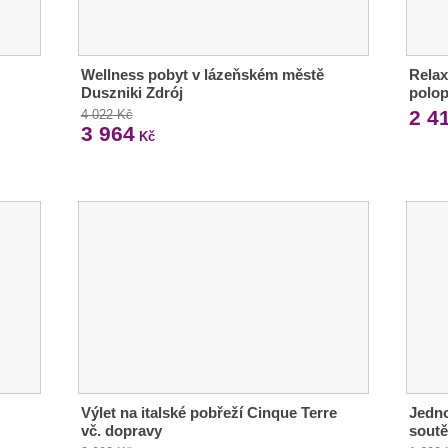
Wellness pobyt v lázeňském městě
Relax
Duszniki Zdrój
polop
2 4
4 022 Kč
3 964
Kč
Výlet na italské pobřeží Cinque Terre
Jedno
vč. dopravy
soutě