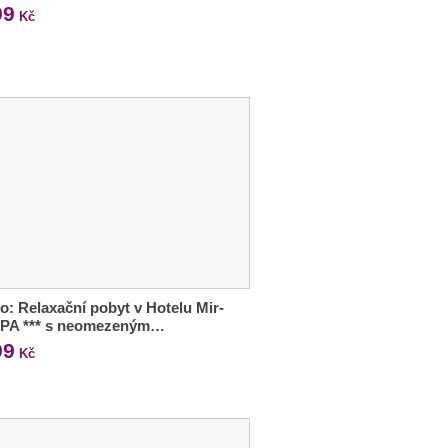
99
Kč
o: Relaxační pobyt v Hotelu Mir-
SPA *** s neomezeným…
99
Kč