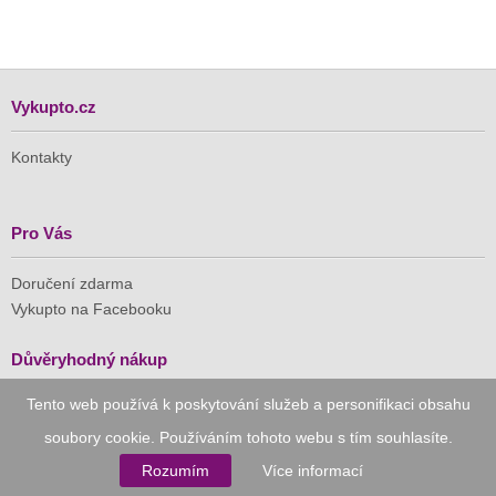
Vykupto.cz
Kontakty
Pro Vás
Doručení zdarma
Vykupto na Facebooku
Důvěryhodný nákup
Tento web používá k poskytování služeb a personifikaci obsahu
Naše společnost je členem Asociace pro elektronickou
komerci (APEK)
soubory cookie. Používáním tohoto webu s tím souhlasíte.
Rozumím
Více informací