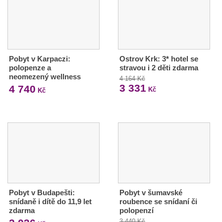
Pobyt v Karpaczi:
Ostrov Krk: 3* hotel se
polopenze a
stravou i 2 děti zdarma
neomezený wellness
4 164 Kč
3 331
4 740
Kč
Kč
Pobyt v Budapešti:
Pobyt v šumavské
snídaně i dítě do 11,9 let
roubence se snídaní či
zdarma
polopenzí
3 440 Kč