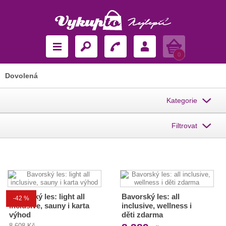
Košík
0
Dovolená
Kategorie
Filtrovat
Bavorský les: light all
Bavorský les: all
-42 %
inclusive, sauny i karta
inclusive, wellness i
výhod
děti zdarma
8 608 Kč