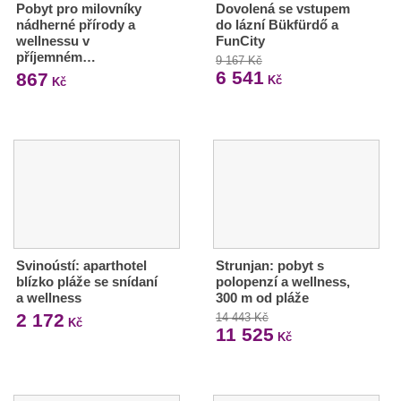
Pobyt pro milovníky
Dovolená se vstupem
nádherné přírody a
do lázní Bükfürdő a
wellnessu v
FunCity
příjemném…
9 167 Kč
6 541
867
Kč
Kč
Svinoústí: aparthotel
Strunjan: pobyt s
blízko pláže se snídaní
polopenzí a wellness,
a wellness
300 m od pláže
2 172
14 443 Kč
Kč
11 525
Kč