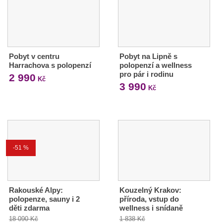
Pobyt v centru
Pobyt na Lipně s
Harrachova s polopenzí
polopenzí a wellness
pro pár i rodinu
2 990
Kč
3 990
Kč
-51 %
Rakouské Alpy:
Kouzelný Krakov:
polopenze, sauny i 2
příroda, vstup do
děti zdarma
wellness i snídaně
18 090 Kč
1 838 Kč