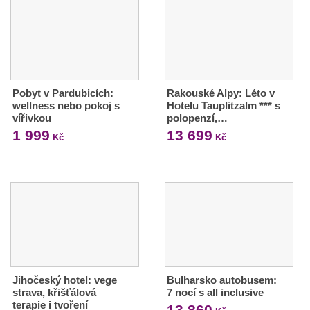
Pobyt v Pardubicích:
Rakouské Alpy: Léto v
wellness nebo pokoj s
Hotelu Tauplitzalm *** s
vířivkou
polopenzí,…
1 999
13 699
Kč
Kč
Jihočeský hotel: vege
Bulharsko autobusem:
strava, křišťálová
7 nocí s all inclusive
terapie i tvoření
13 860