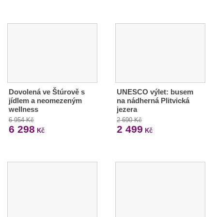
Dovolená ve Štúrově s
UNESCO výlet: busem
jídlem a neomezeným
na nádherná Plitvická
wellness
jezera
6 954 Kč
2 690 Kč
6 298
2 499
Kč
Kč