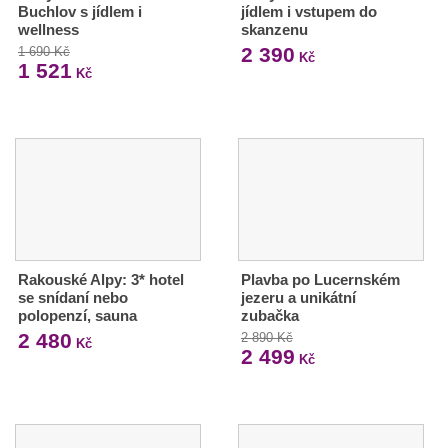
Buchlov s jídlem i
jídlem i vstupem do
wellness
skanzenu
2 390
1 690 Kč
Kč
1 521
Kč
Rakouské Alpy: 3* hotel
Plavba po Lucernském
se snídaní nebo
jezeru a unikátní
polopenzí, sauna
zubačka
2 480
2 890 Kč
Kč
2 499
Kč