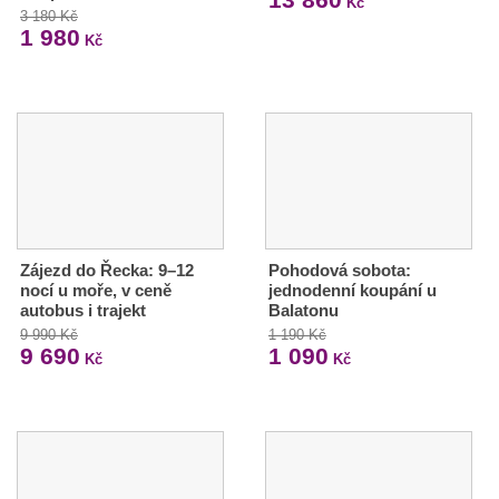
Kč
3 180 Kč
1 980
Kč
Zájezd do Řecka: 9–12
Pohodová sobota:
nocí u moře, v ceně
jednodenní koupání u
autobus i trajekt
Balatonu
9 990 Kč
1 190 Kč
9 690
1 090
Kč
Kč