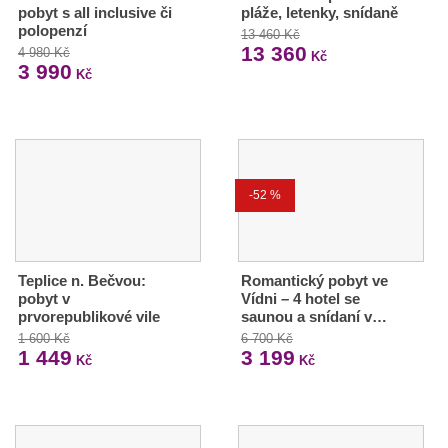
pobyt s all inclusive či
pláže, letenky, snídaně
polopenzí
13 460 Kč
13 360
4 980 Kč
Kč
3 990
Kč
-52 %
Teplice n. Bečvou:
Romantický pobyt ve
pobyt v
Vídni – 4 hotel se
prvorepublikové vile
saunou a snídaní v…
1 600 Kč
6 700 Kč
1 449
3 199
Kč
Kč