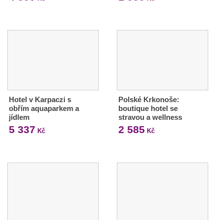
Hotel v Karpaczi s
Polské Krkonoše:
obřím aquaparkem a
boutique hotel se
jídlem
stravou a wellness
5 337
2 585
Kč
Kč