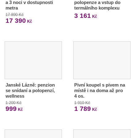
a 3 noci v dostupnosti
polopenze a vstup do
metra
termálního komplexu
3 161
17 890 Kč
Kč
17 390
Kč
Janské Lázně: penzion
Pivní koupel s pivem na
se snídaní a polopenzí,
místě i na doma až pro
wellness
4 os.
1 200 Kč
1 910 Kč
999
1 789
Kč
Kč