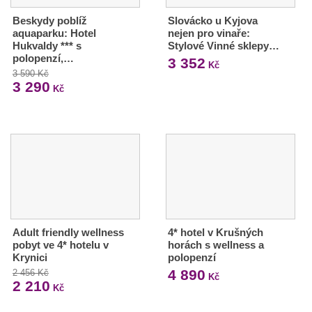
Beskydy poblíž
Slovácko u Kyjova
aquaparku: Hotel
nejen pro vinaře:
Hukvaldy *** s
Stylové Vinné sklepy…
polopenzí,…
3 352
Kč
3 590 Kč
3 290
Kč
Adult friendly wellness
4* hotel v Krušných
pobyt ve 4* hotelu v
horách s wellness a
Krynici
polopenzí
4 890
2 456 Kč
Kč
2 210
Kč