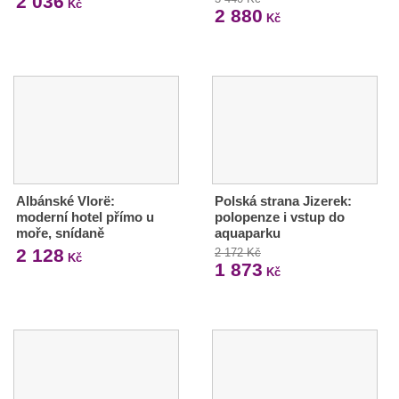
2 036
Kč
2 880
Kč
Albánské Vlorë:
Polská strana Jizerek:
moderní hotel přímo u
polopenze i vstup do
moře, snídaně
aquaparku
2 128
2 172 Kč
Kč
1 873
Kč