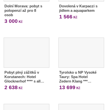
Dolní Morava: pobyt s
Dovolená v Karpaczi s
polopenzí až pro 8
jídlem a aquaparkem
osob
1 566
Kč
3 000
Kč
Pobyt plný zážitků v
Tyrolsko u NP Vysoké
Korutanech: Hotel
Taury: Spa Hotel
Glocknerhof **** s all…
Zedern Klang ***…
2 638
13 699
Kč
Kč