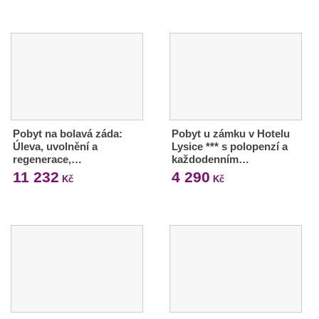
Pobyt na bolavá záda:
Pobyt u zámku v Hotelu
Úleva, uvolnění a
Lysice *** s polopenzí a
regenerace,…
každodenním…
11 232
4 290
Kč
Kč