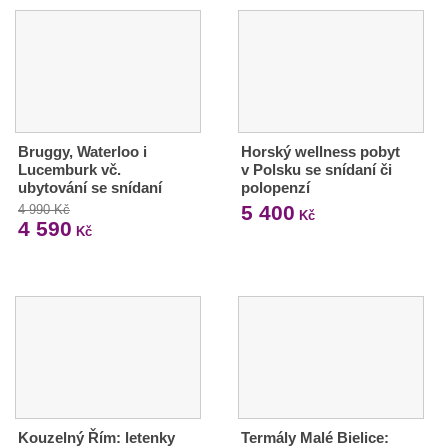
Bruggy, Waterloo i
Horský wellness pobyt
Lucemburk vč.
v Polsku se snídaní či
ubytování se snídaní
polopenzí
5 400
4 990 Kč
Kč
4 590
Kč
Kouzelný Řím: letenky
Termály Malé Bielice: