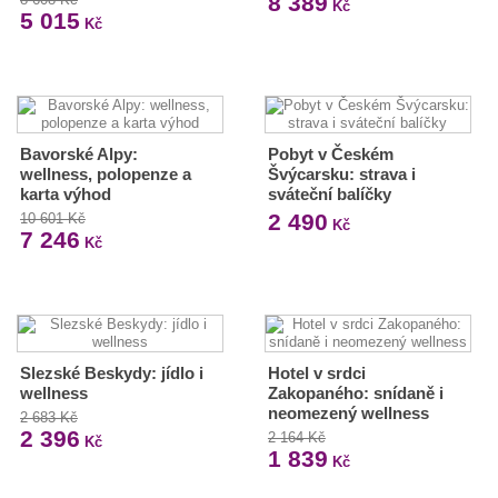
8 389
Kč
5 015
Kč
Bavorské Alpy:
Pobyt v Českém
wellness, polopenze a
Švýcarsku: strava i
karta výhod
sváteční balíčky
2 490
10 601 Kč
Kč
7 246
Kč
Slezské Beskydy: jídlo i
Hotel v srdci
wellness
Zakopaného: snídaně i
neomezený wellness
2 683 Kč
2 396
2 164 Kč
Kč
1 839
Kč