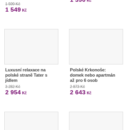
Kč
1 599 Kč
1 549
Kč
Luxusní relaxace na
Polské Krkonoše:
polské straně Tater s
domek nebo apartmán
jídlem
až pro 6 osob
3 282 Kč
2 873 Kč
2 954
2 643
Kč
Kč