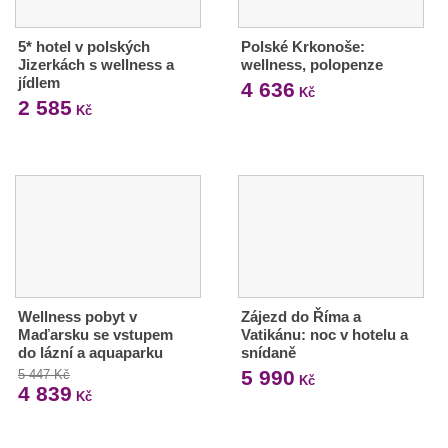
5* hotel v polských
Polské Krkonoše:
Jizerkách s wellness a
wellness, polopenze
jídlem
4 636
Kč
2 585
Kč
Wellness pobyt v
Zájezd do Říma a
Maďarsku se vstupem
Vatikánu: noc v hotelu a
do lázní a aquaparku
snídaně
5 990
5 447 Kč
Kč
4 839
Kč