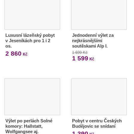
Luxusní lázeňský pobyt
Jednodenní výlet za
v Jeseníkách pro 1 i 2
nejkrásnějšími
os.
soutěskami Alp I.
2 860
1 699 Kč
Kč
1 599
Kč
Výlet po perlách Solné
Pobyt v centru Českých
komory: Hallstatt,
Budějovic se snídaní
Wolfgangsee aj.
1 390