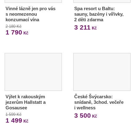
Vinné lázně jen pro vás
Spa resort u Baltu:
s neomezenou
sauny, bazény i vířivky,
konzumací vína
2 děti zdarma
3 211
2 180 Kč
Kč
1 790
Kč
Výlet k rakouským
České Švýcarsko:
jezerům Hallstatt a
snídaně, 3chod. večeře
Gosausee
i wellness
3 500
1 599 Kč
Kč
1 499
Kč