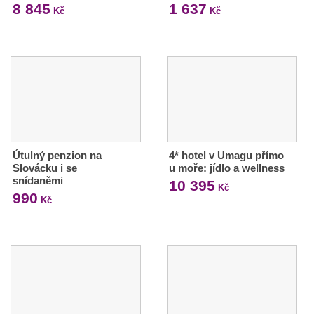
8 845
1 637
Kč
Kč
Útulný penzion na
4* hotel v Umagu přímo
Slovácku i se
u moře: jídlo a wellness
snídaněmi
10 395
Kč
990
Kč