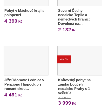
Pobyt v Máchově kraji s
Severní Čechy
polopenzí
nedaleko Teplic a
německých hranic:
4 390
Kč
Dovolená na…
2 132
Kč
-49 %
Jižní Morava: Lednice v
Královský pobyt na
Penzionu Hippoclub s
zámku Loučeň
romantickou…
nedaleko Prahy s 1
večeří 3…
4 491
Kč
7 800 Kč
3 999
Kč