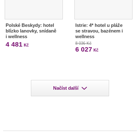
Polské Beskydy: hotel
Istrie: 4* hotel u pláže
blízko lanovky, snídaně
se stravou, bazénem i
i wellness
wellness
4 481
8 036 Kč
Kč
6 027
Kč
Načíst další