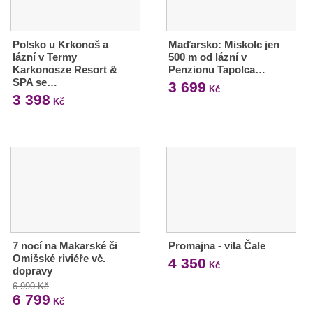
Polsko u Krkonoš a
Maďarsko: Miskolc jen
lázní v Termy
500 m od lázní v
Karkonosze Resort &
Penzionu Tapolca…
SPA se…
3 699
Kč
3 398
Kč
7 nocí na Makarské či
Promajna - vila Čale
Omišské riviéře vč.
4 350
Kč
dopravy
6 990 Kč
6 799
Kč