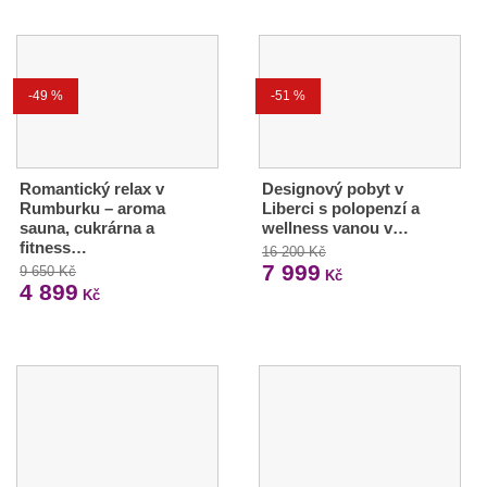
-49 %
-51 %
Romantický relax v
Designový pobyt v
Rumburku – aroma
Liberci s polopenzí a
sauna, cukrárna a
wellness vanou v…
fitness…
16 200 Kč
7 999
9 650 Kč
Kč
4 899
Kč