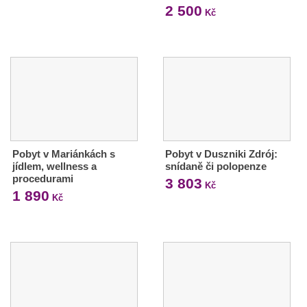
2 500
Kč
Pobyt v Mariánkách s
Pobyt v Duszniki Zdrój:
jídlem, wellness a
snídaně či polopenze
procedurami
3 803
Kč
1 890
Kč