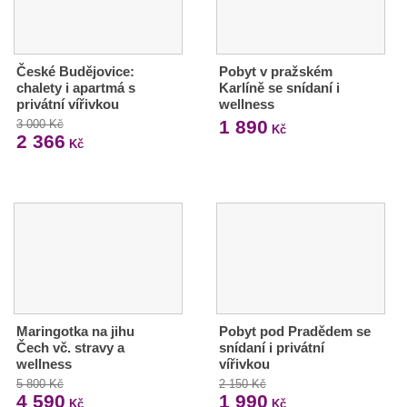
České Budějovice:
Pobyt v pražském
chalety i apartmá s
Karlíně se snídaní i
privátní vířivkou
wellness
1 890
3 000 Kč
Kč
2 366
Kč
Maringotka na jihu
Pobyt pod Pradědem se
Čech vč. stravy a
snídaní i privátní
wellness
vířivkou
5 800 Kč
2 150 Kč
4 590
1 990
Kč
Kč