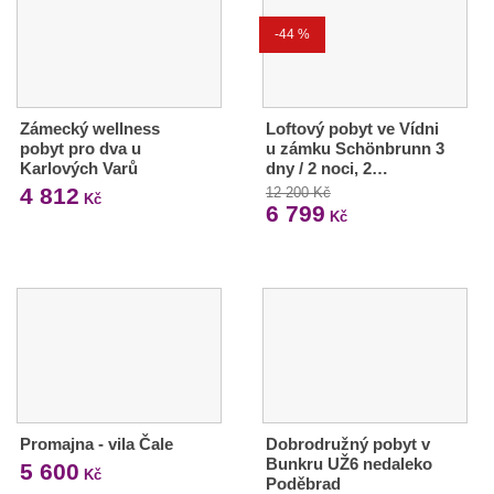
-44 %
Zámecký wellness
Loftový pobyt ve Vídni
pobyt pro dva u
u zámku Schönbrunn 3
Karlových Varů
dny / 2 noci, 2…
4 812
12 200 Kč
Kč
6 799
Kč
Promajna - vila Čale
Dobrodružný pobyt v
Bunkru UŽ6 nedaleko
5 600
Kč
Poděbrad