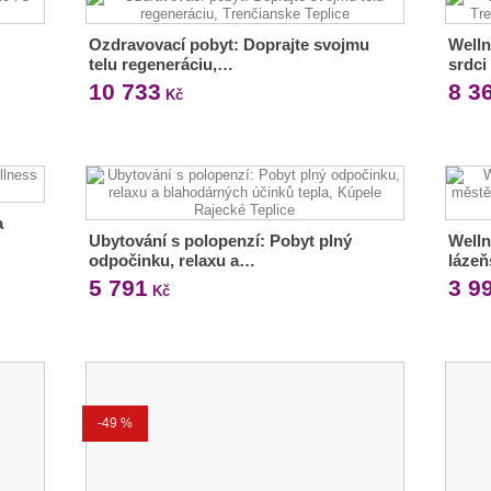
Ozdravovací pobyt: Doprajte svojmu
Welln
telu regeneráciu,…
srdci
10 733
8 3
Kč
a
Ubytování s polopenzí: Pobyt plný
Welln
odpočinku, relaxu a…
láze
5 791
3 9
Kč
-49 %