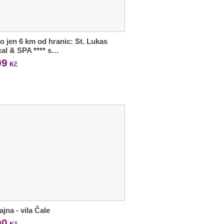
o jen 6 km od hranic: St. Lukas
al & SPA **** s…
99
Kč
jna - vila Čale
00