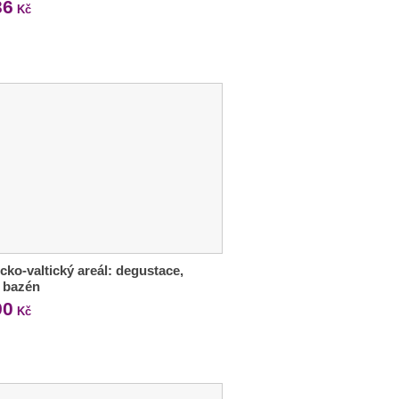
36
Kč
cko-valtický areál: degustace,
 i bazén
90
Kč