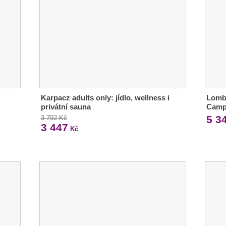
Karpacz adults only: jídlo, wellness i
Lomb
privátní sauna
Camp
5 3
3 792 Kč
3 447
Kč