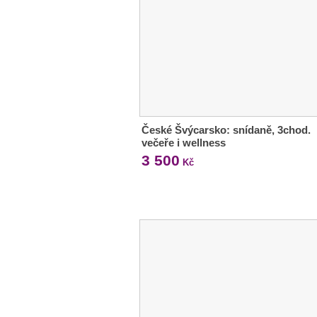
České Švýcarsko: snídaně, 3chod.
večeře i wellness
3 500
Kč