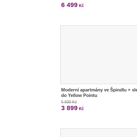
6 499
Kč
Moderní apartmány ve Špindlu + sl
do Yellow Pointu
5 600 Kč
3 899
Kč