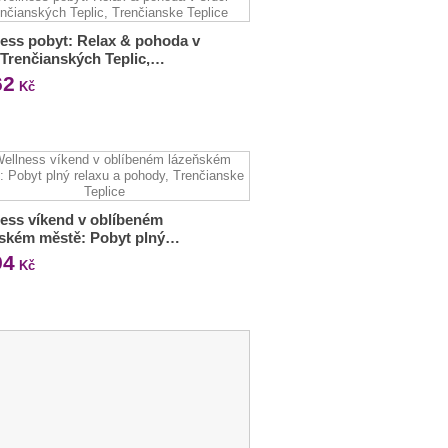
ess pobyt: Relax & pohoda v
 Trenčianských Teplic,…
62
Kč
ess víkend v oblíbeném
ňském městě: Pobyt plný…
94
Kč