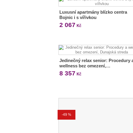
Luxusní apartmány blízko centra
Bojnic i s vířivkou
2 067
Kč
Jedinečný relax senior: Procedury 
wellness bez omezení,…
8 357
Kč
-49 %