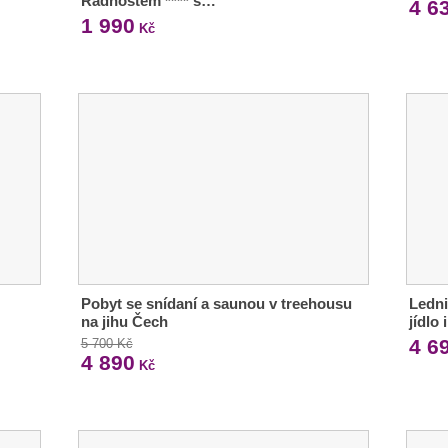
Radhoštěm **** s…
4 6
1 990
Kč
Pobyt se snídaní a saunou v treehousu
Ledni
na jihu Čech
jídlo
4 6
5 700 Kč
4 890
Kč