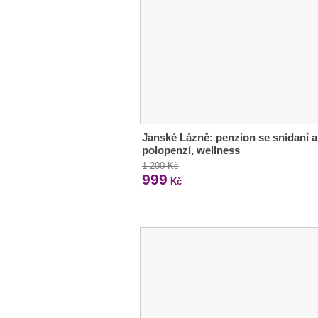
Janské Lázně: penzion se snídaní a
polopenzí, wellness
1 200 Kč
999
Kč