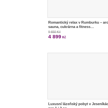
Romantický relax v Rumburku – ar
sauna, cukrárna a fitness…
9 650 Kč
4 899
Kč
Luxusní lázeňský pobyt v Jeseníká