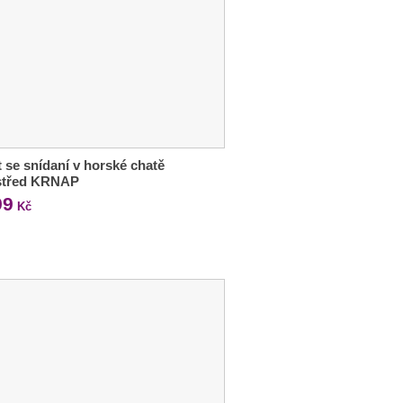
 se snídaní v horské chatě
střed KRNAP
99
Kč