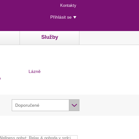
Menu
Kontakty
rychlého
Uživatelské
přístupu
Přihlásit se
menu
Služby
Lázně
e
Doporučené