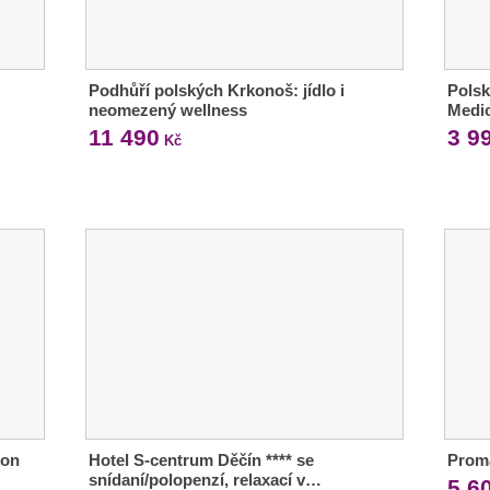
Podhůří polských Krkonoš: jídlo i
Polsk
neomezený wellness
Medic
11 490
3 9
Kč
ion
Hotel S-centrum Děčín **** se
Proma
snídaní/polopenzí, relaxací v…
5 6