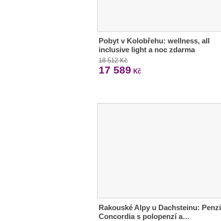
Pobyt v Kolobřehu: wellness, all
inclusive light a noc zdarma
18 512 Kč
17 589
Kč
Rakouské Alpy u Dachsteinu: Penz
Concordia s polopenzí a…