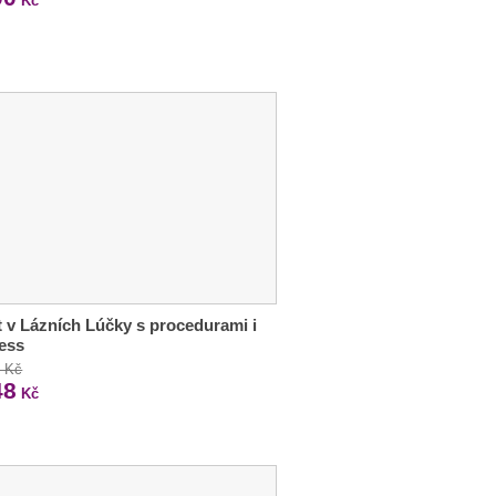
Kč
 v Lázních Lúčky s procedurami i
ess
2 Kč
48
Kč