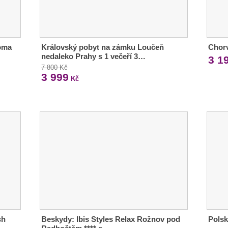
oma
Královský pobyt na zámku Loučeň
Chorv
nedaleko Prahy s 1 večeří 3…
3 1
7 800 Kč
3 999
Kč
ch
Beskydy: Ibis Styles Relax Rožnov pod
Polsk