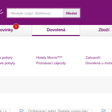
Vyhledávání
Hledat
5
ovinky
Dovolená
Zboží
s pobyty
Hotely Morris****
Zahraničí
vé pobyty
Poznávací zájezdy
Dovolená u moř