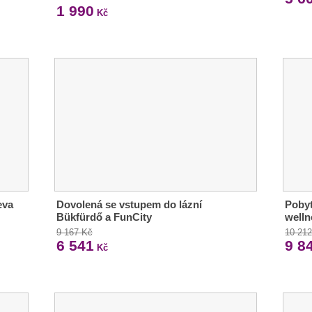
1 990
Kč
eva
Dovolená se vstupem do lázní
Pobyt
Bükfürdő a FunCity
welln
9 167 Kč
10 21
6 541
9 8
Kč