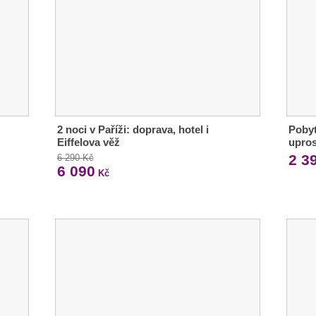
2 noci v Paříži: doprava, hotel i
Pobyt
Eiffelova věž
upro
2 3
6 290 Kč
6 090
Kč