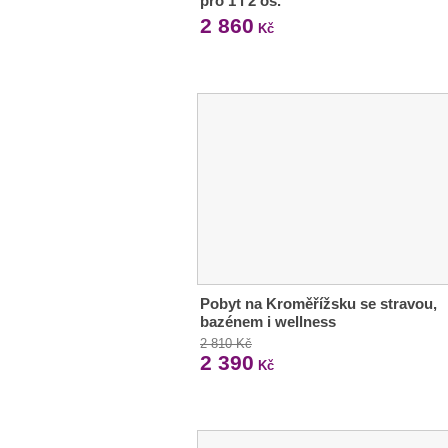
pro 1 i 2 os.
2 860
Kč
Pobyt na Kroměřížsku se stravou,
bazénem i wellness
2 810 Kč
2 390
Kč