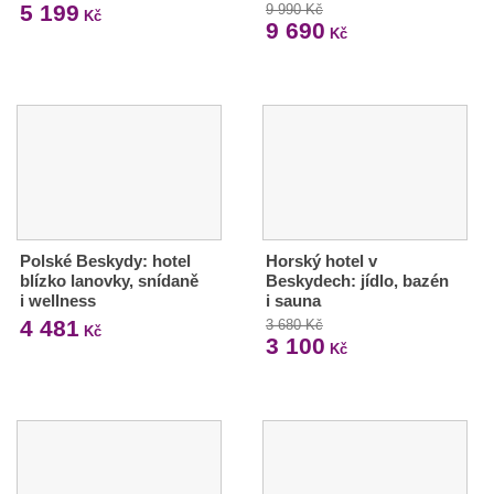
5 199
9 990 Kč
Kč
9 690
Kč
Polské Beskydy: hotel
Horský hotel v
blízko lanovky, snídaně
Beskydech: jídlo, bazén
i wellness
i sauna
4 481
3 680 Kč
Kč
3 100
Kč