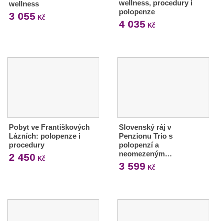
wellness, procedury i
wellness
polopenze
3 055
Kč
4 035
Kč
Pobyt ve Františkových
Slovenský ráj v
Lázních: polopenze i
Penzionu Trio s
procedury
polopenzí a
neomezeným…
2 450
Kč
3 599
Kč