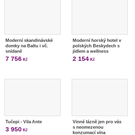
Moderní skandinávské
Moderní horský hotel v
domky na Baltu i vč.
polských Beskydech s
snídaně
jídlem a wellness
7 756
2 154
Kč
Kč
Tučepi - Vila Ante
Vinné lázně jen pro vás
s neomezenou
3 950
Kč
konzumací vína