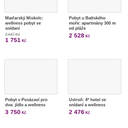
Maďarský Miskolc:
Pobyt u Baltského
wellness pobyt se
moře: apartmány 300 m
snídaní
od pláže
2 528
3 647 Kč
Kč
1 751
Kč
Pobyt v Posázaví pro
Ustroň: 4* hotel se
dva: jídlo a wellness
snídaní a wellness
3 750
2 476
Kč
Kč