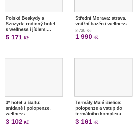
Polské Beskydy a
Střední Morava: strava,
Szczyrk: rodinný hotel
vnitřní bazén i wellness
s wellness i jídlem,…
2 730 Kč
1 990
5 171
Kč
Kč
3* hotel u Baltu:
Termály Malé Bielice:
snídaně i polopenze,
polopenze a vstup do
wellness
termálního komplexu
3 102
3 161
Kč
Kč