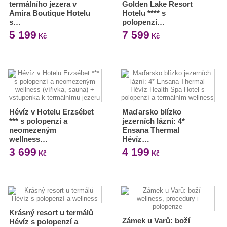
termálního jezera v
Golden Lake Resort
Amira Boutique Hotelu
Hotelu **** s
s…
polopenzí…
5 199
7 599
Kč
Kč
Hévíz v Hotelu Erzsébet
Maďarsko blízko
*** s polopenzí a
jezerních lázní: 4*
neomezeným
Ensana Thermal
wellness…
Hévíz…
3 699
4 199
Kč
Kč
Krásný resort u termálů
Zámek u Varů: boží
Hévíz s polopenzí a