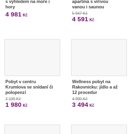
s výhledem na moře i
apartmá s vířivou
hory
vanou i saunou
4 981
5 947 Kč
Kč
4 591
Kč
Pobyt v centru
Wellness pobyt na
Krumlova se snídaní či
Rakovnicku: jídlo a až
polopenzí
12 procedur
2 199 Kč
4 990 Kč
1 980
3 494
Kč
Kč