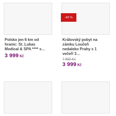
-49 %
Polsko jen 6 km od
Královský pobyt na
hranic: St. Lukas
zámku Loučeň
Medical & SPA **** s…
nedaleko Prahy s 1
večeří 3…
3 999
Kč
7 800 Kč
3 999
Kč