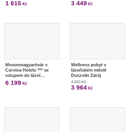
1 615
3 449
Kč
Kč
Mosonmagyaróvár v
Wellness pobyt v
Corvina Hotelu *** se
lázeňském městě
vstupem do lázní…
Duszniki Zdrój
6 199
4 022 Kč
Kč
3 964
Kč