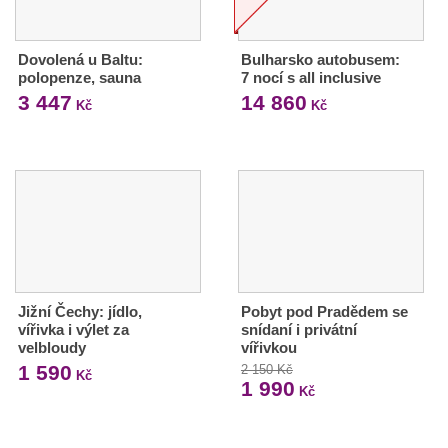
Dovolená u Baltu:
Bulharsko autobusem:
polopenze, sauna
7 nocí s all inclusive
3 447
14 860
Kč
Kč
Jižní Čechy: jídlo,
Pobyt pod Pradědem se
vířivka i výlet za
snídaní i privátní
velbloudy
vířivkou
1 590
2 150 Kč
Kč
1 990
Kč