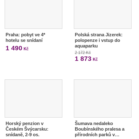
Praha: pobyt ve 4*
Polská strana Jizerek:
hotelu se snídaní
polopenze i vstup do
aquaparku
1 490
Kč
2 172 Kč
1 873
Kč
Horský penzion v
Šumava nedaleko
Českém Švýcarsku:
Boubínského pralesa a
snídaně, 2-9 os.
přírodních parků v…