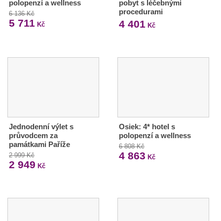
polopenzí a wellness
pobyt s léčebnými
procedurami
6 136 Kč
5 711
4 401
Kč
Kč
Jednodenní výlet s
Osiek: 4* hotel s
průvodcem za
polopenzí a wellness
památkami Paříže
6 808 Kč
4 863
2 999 Kč
Kč
2 949
Kč