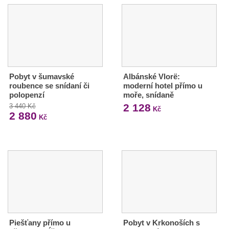
Pobyt v šumavské
Albánské Vlorë:
roubence se snídaní či
moderní hotel přímo u
polopenzí
moře, snídaně
2 128
3 440 Kč
Kč
2 880
Kč
Piešťany přímo u
Pobyt v Krkonoších s