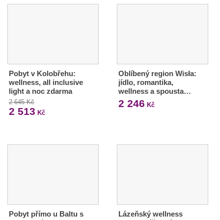
Pobyt v Kolobřehu:
Oblíbený region Wisła:
wellness, all inclusive
jídlo, romantika,
light a noc zdarma
wellness a spousta…
2 246
2 645 Kč
Kč
2 513
Kč
Pobyt přímo u Baltu s
Lázeňský wellness