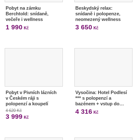
Pobyt na zámku
Beskydský relax:
Berchtold: snídaně,
snídaně i polopenze,
večeře i wellness
neomezený wellness
1 990
3 650
Kč
Kč
Pobyt v Pivních lázních
Vysočina: Hotel Podlesí
v Českém ráji s
*** s polopenzí a
polopenzí a koupelí
bazénem + vstup do…
4 316
4 620 Kč
Kč
3 999
Kč