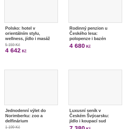
Polsko: hotel v
Rodinný penzion u
orientálním stylu,
Českého lesa:
wellness, jídlo i masáž
polopenze i bazén
4 680
5 159 Kč
Kč
4 642
Kč
Jednodenní výlet do
Luxusní seník v
Norimberku: zoo a
Českém Švýcarsku:
delfinárium
jídlo i koupací sud
7 380
1 199 Kč
Kč