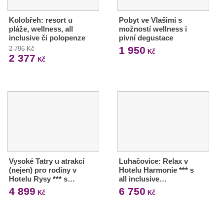
Kolobřeh: resort u
Pobyt ve Vlašimi s
pláže, wellness, all
možností wellness i
inclusive či polopenze
pivní degustace
1 950
2 796 Kč
Kč
2 377
Kč
Vysoké Tatry u atrakcí
Luhačovice: Relax v
(nejen) pro rodiny v
Hotelu Harmonie *** s
Hotelu Rysy *** s…
all inclusive…
4 899
6 750
Kč
Kč