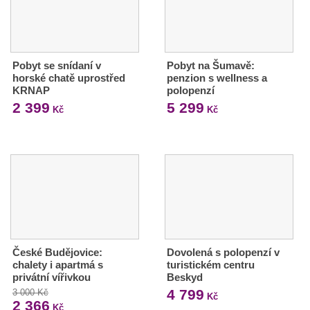
Pobyt se snídaní v
Pobyt na Šumavě:
horské chatě uprostřed
penzion s wellness a
KRNAP
polopenzí
2 399
5 299
Kč
Kč
České Budějovice:
Dovolená s polopenzí v
chalety i apartmá s
turistickém centru
privátní vířivkou
Beskyd
4 799
3 000 Kč
Kč
2 366
Kč