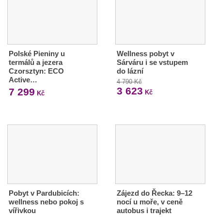
Polské Pieniny u
Wellness pobyt v
termálů a jezera
Sárváru i se vstupem
Czorsztyn: ECO
do lázní
Active…
4 790 Kč
3 623
7 299
Kč
Kč
Pobyt v Pardubicích:
Zájezd do Řecka: 9–12
wellness nebo pokoj s
nocí u moře, v ceně
vířivkou
autobus i trajekt