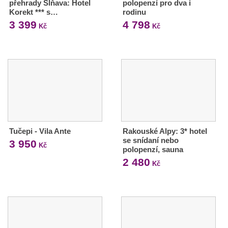
přehrady Sĺňava: Hotel
polopenzí pro dva i
Korekt *** s…
rodinu
3 399
4 798
Kč
Kč
Tučepi - Vila Ante
Rakouské Alpy: 3* hotel
se snídaní nebo
3 950
Kč
polopenzí, sauna
2 480
Kč