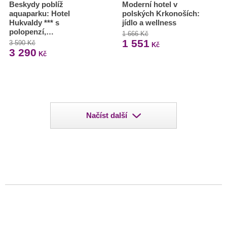
Beskydy poblíž
Moderní hotel v
aquaparku: Hotel
polských Krkonoších:
Hukvaldy *** s
jídlo a wellness
polopenzí,…
1 666 Kč
1 551
3 590 Kč
Kč
3 290
Kč
Načíst další