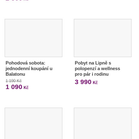
Pohodová sobota:
Pobyt na Lipně s
jednodenní koupání u
polopenzí a wellness
Balatonu
pro pár i rodinu
3 990
1 190 Kč
Kč
1 090
Kč