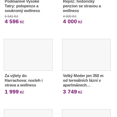
Podmanivé Vysoké
Rejvíz: historický
Tatry: polopenze a
penzion se stravou a
soukromý wellness
wellness
6 541 Kč
4 600 Kč
4 596
4 000
Kč
Kč
Za výlety do
Velký Meder jen 350 m
Harrachova: nocleh i
od termálních lázní v
strava a wellness
apartmánech…
1 999
3 749
Kč
Kč