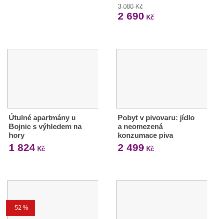
3 080 Kč
2 690
Kč
Útulné apartmány u
Pobyt v pivovaru: jídlo
Bojnic s výhledem na
a neomezená
hory
konzumace piva
1 824
2 499
Kč
Kč
-52 %