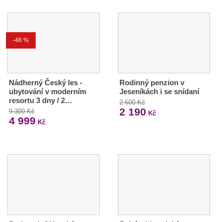
-46 %
Nádherný Český les -
Rodinný penzion v
ubytování v moderním
Jeseníkách i se snídaní
resortu 3 dny / 2…
2 600 Kč
2 190
9 300 Kč
Kč
4 999
Kč