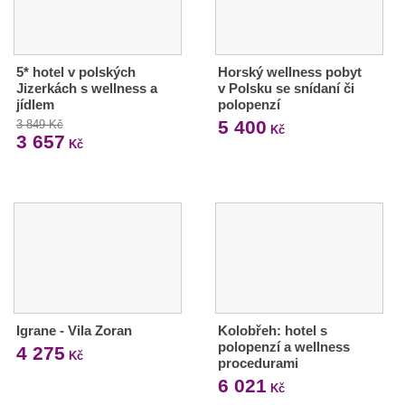
5* hotel v polských
Horský wellness pobyt
Jizerkách s wellness a
v Polsku se snídaní či
jídlem
polopenzí
5 400
3 849 Kč
Kč
3 657
Kč
Igrane - Vila Zoran
Kolobřeh: hotel s
polopenzí a wellness
4 275
Kč
procedurami
6 021
Kč