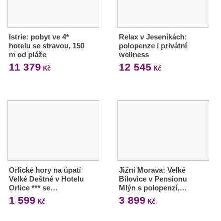
Istrie: pobyt ve 4*
Relax v Jeseníkách:
hotelu se stravou, 150
polopenze i privátní
m od pláže
wellness
11 379
12 545
Kč
Kč
Orlické hory na úpatí
Jižní Morava: Velké
Velké Deštné v Hotelu
Bílovice v Pensionu
Orlice *** se…
Mlýn s polopenzí,…
1 599
3 899
Kč
Kč