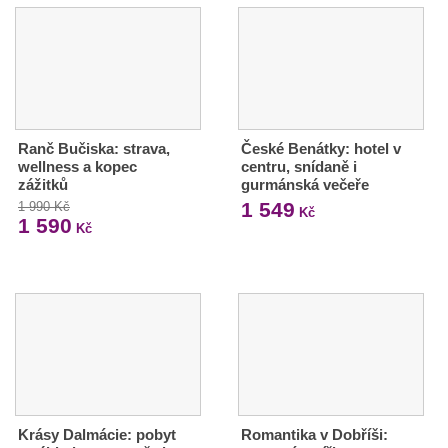
Ranč Bučiska: strava,
České Benátky: hotel v
wellness a kopec
centru, snídaně i
zážitků
gurmánská večeře
1 549
1 990 Kč
Kč
1 590
Kč
Krásy Dalmácie: pobyt
Romantika v Dobříši: