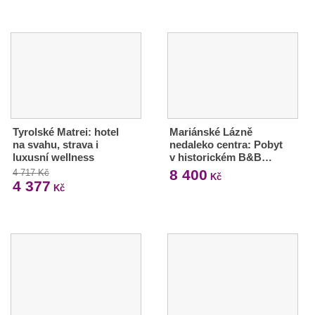
Tyrolské Matrei: hotel
Mariánské Lázně
na svahu, strava i
nedaleko centra: Pobyt
luxusní wellness
v historickém B&B…
8 400
4 717 Kč
Kč
4 377
Kč