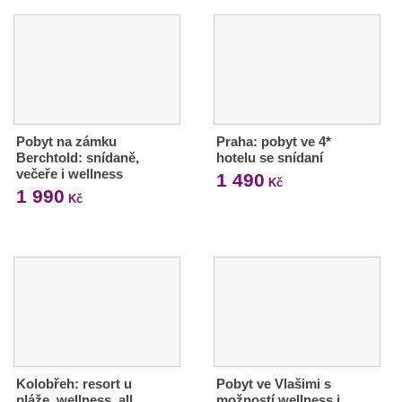
Pobyt na zámku
Praha: pobyt ve 4*
Berchtold: snídaně,
hotelu se snídaní
večeře i wellness
1 490
Kč
1 990
Kč
Kolobřeh: resort u
Pobyt ve Vlašimi s
pláže, wellness, all
možností wellness i