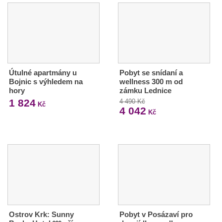
Útulné apartmány u
Pobyt se snídaní a
Bojnic s výhledem na
wellness 300 m od
hory
zámku Lednice
1 824
4 490 Kč
Kč
4 042
Kč
Ostrov Krk: Sunny
Pobyt v Posázaví pro