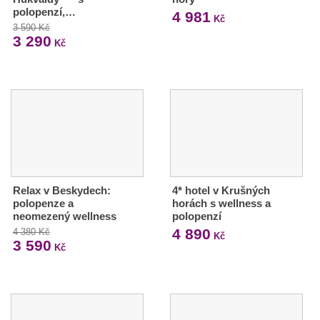
polopenzí,…
4 981
Kč
3 590 Kč
3 290
Kč
Relax v Beskydech:
4* hotel v Krušných
polopenze a
horách s wellness a
neomezený wellness
polopenzí
4 890
4 380 Kč
Kč
3 590
Kč