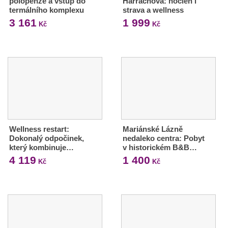
polopenze a vstup do
Harrachova: nocleh i
termálního komplexu
strava a wellness
3 161
1 999
Kč
Kč
Wellness restart:
Mariánské Lázně
Dokonalý odpočinek,
nedaleko centra: Pobyt
který kombinuje…
v historickém B&B…
4 119
1 400
Kč
Kč