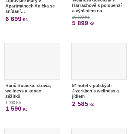
Liptovské Mary v
Harrachově s polopenzí
Apartmánech Anička se
a výhledem na…
snídaní…
10 300 Kč
6 699
Kč
5 899
Kč
Ranč Bučiska: strava,
5* hotel v polských
wellness a kopec
Jizerkách s wellness a
zážitků
jídlem
2 585
1 990 Kč
Kč
1 590
Kč