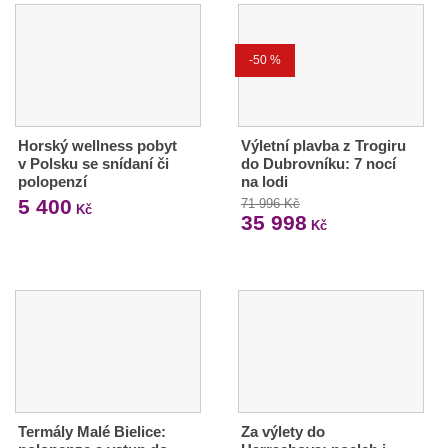
-50 %
Horský wellness pobyt
Výletní plavba z Trogiru
v Polsku se snídaní či
do Dubrovníku: 7 nocí
polopenzí
na lodi
5 400
71 996 Kč
Kč
35 998
Kč
Termály Malé Bielice:
Za výlety do