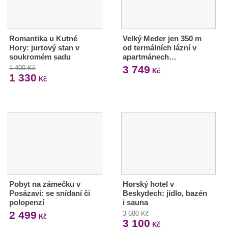
Romantika u Kutné
Velký Meder jen 350 m
Hory: jurtový stan v
od termálních lázní v
soukromém sadu
apartmánech…
3 749
1 400 Kč
Kč
1 330
Kč
Pobyt na zámečku v
Horský hotel v
Posázaví: se snídaní či
Beskydech: jídlo, bazén
polopenzí
i sauna
2 499
3 680 Kč
Kč
3 100
Kč