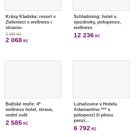
Krásy Kladska: resort v
Schladming: hotel u
Zielenieci s wellness i
sjezdovky, polopenze,
stravou
wellness
12 236
2 183 Kč
Kč
2 068
Kč
Baltské moře: 4*
Luhačovice v Hotelu
wellness hotel, strava,
Adamantino *** s
vodní svět
polopenzí či plnou
penzí…
2 585
Kč
6 792
Kč