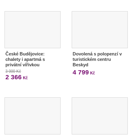
České Budějovice:
Dovolená s polopenzí v
chalety i apartmá s
turistickém centru
privátní vířivkou
Beskyd
4 799
3 000 Kč
Kč
2 366
Kč