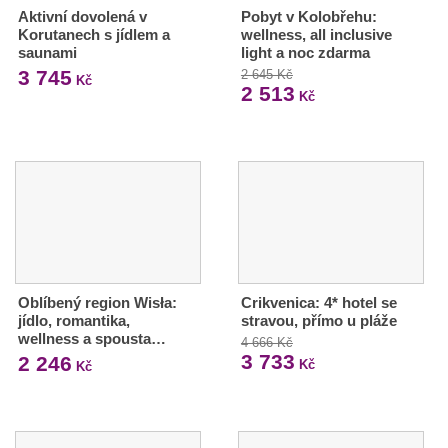
Aktivní dovolená v
Pobyt v Kolobřehu:
Korutanech s jídlem a
wellness, all inclusive
saunami
light a noc zdarma
3 745
2 645 Kč
Kč
2 513
Kč
Oblíbený region Wisła:
Crikvenica: 4* hotel se
jídlo, romantika,
stravou, přímo u pláže
wellness a spousta…
4 666 Kč
3 733
2 246
Kč
Kč