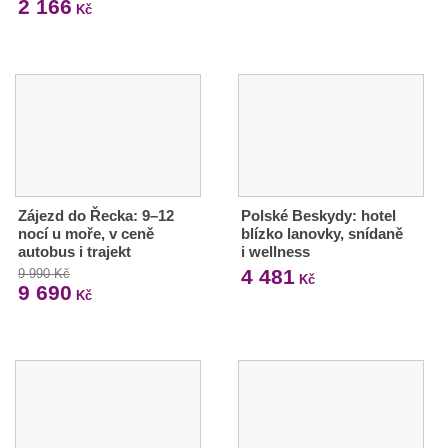
2 166
Kč
Zájezd do Řecka: 9–12
Polské Beskydy: hotel
nocí u moře, v ceně
blízko lanovky, snídaně
autobus i trajekt
i wellness
4 481
9 990 Kč
Kč
9 690
Kč