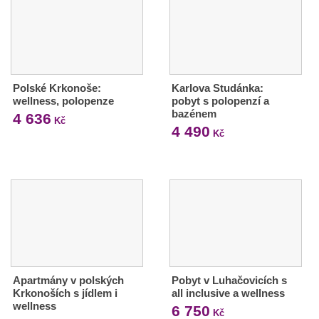
Polské Krkonoše:
Karlova Studánka:
wellness, polopenze
pobyt s polopenzí a
bazénem
4 636
Kč
4 490
Kč
Apartmány v polských
Pobyt v Luhačovicích s
Krkonoších s jídlem i
all inclusive a wellness
wellness
6 750
Kč