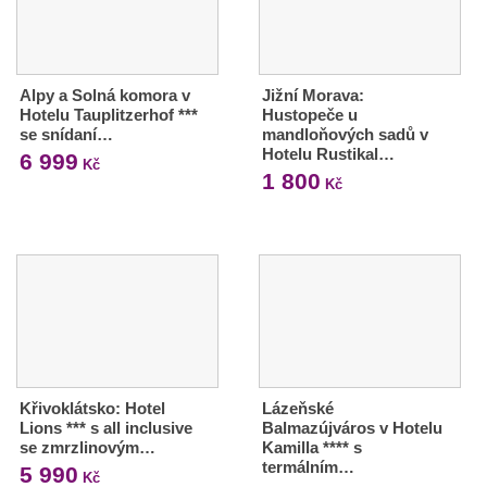
Alpy a Solná komora v
Jižní Morava:
Hotelu Tauplitzerhof ***
Hustopeče u
se snídaní…
mandloňových sadů v
Hotelu Rustikal…
6 999
Kč
1 800
Kč
Křivoklátsko: Hotel
Lázeňské
Lions *** s all inclusive
Balmazújváros v Hotelu
se zmrzlinovým…
Kamilla **** s
termálním…
5 990
Kč