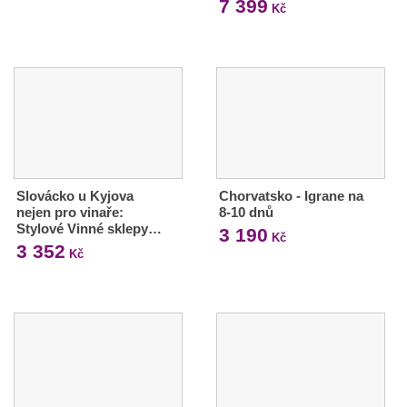
7 399
Kč
Slovácko u Kyjova
Chorvatsko - Igrane na
nejen pro vinaře:
8-10 dnů
Stylové Vinné sklepy…
3 190
Kč
3 352
Kč