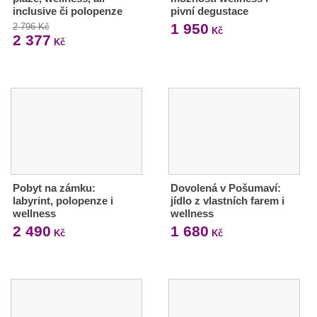
inclusive či polopenze
pivní degustace
1 950
2 796 Kč
Kč
2 377
Kč
Pobyt na zámku:
Dovolená v Pošumaví:
labyrint, polopenze i
jídlo z vlastních farem i
wellness
wellness
2 490
1 680
Kč
Kč