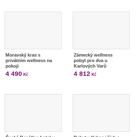
Moravský kras s
Zámecký wellness
privátním wellness na
pobyt pro dva u
pokoji
Karlových Varů
4 490
4 812
Kč
Kč