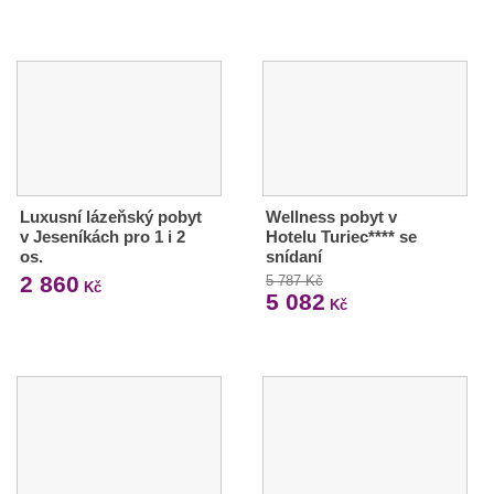
Luxusní lázeňský pobyt
Wellness pobyt v
v Jeseníkách pro 1 i 2
Hotelu Turiec**** se
os.
snídaní
2 860
5 787 Kč
Kč
5 082
Kč