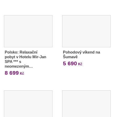
Polsko: Relaxační
Pohodový víkend na
pobyt v Hotelu Mir-Jan
Šumavě
SPA *** s
5 690
Kč
neomezeným…
8 699
Kč