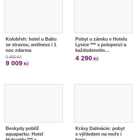
Kolobřeh: hotel u Baltu
Pobyt u zámku v Hotelu
se stravou, wellness i 1
Lysice *** s polopenzí a
noc zdarma
každodenním…
4 290
9 483 Kč
Kč
9 009
Kč
Beskydy poblíž
Krásy Dalmácie: pobyt
aquaparku: Hotel
s výhledem na moře i
Hukvaldy *** s
hory