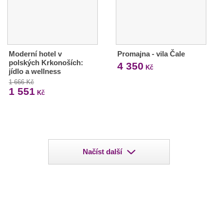
Moderní hotel v
Promajna - vila Čale
polských Krkonoších:
4 350
Kč
jídlo a wellness
1 666 Kč
1 551
Kč
Načíst další