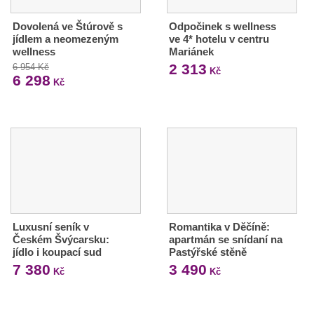
Dovolená ve Štúrově s
Odpočinek s wellness
jídlem a neomezeným
ve 4* hotelu v centru
wellness
Mariánek
2 313
6 954 Kč
Kč
6 298
Kč
Luxusní seník v
Romantika v Děčíně:
Českém Švýcarsku:
apartmán se snídaní na
jídlo i koupací sud
Pastýřské stěně
7 380
3 490
Kč
Kč