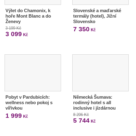
Výlet do Chamonix, k
Slovenské a maďarské
hoře Mont Blanc a do
termály (hotel), Jižní
Ženevy
Slovensko
7 350
3 199 Kč
Kč
3 099
Kč
Pobyt v Pardubicích:
Německá Šumava:
wellness nebo pokoj s
rodinný hotel s all
vířivkou
inclusive i jízdárnou
1 999
8 206 Kč
Kč
5 744
Kč