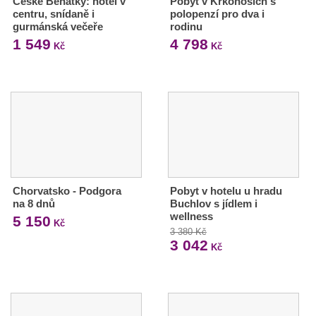
České Benátky: hotel v
Pobyt v Krkonoších s
centru, snídaně i
polopenzí pro dva i
gurmánská večeře
rodinu
1 549
4 798
Kč
Kč
Chorvatsko - Podgora
Pobyt v hotelu u hradu
na 8 dnů
Buchlov s jídlem i
wellness
5 150
Kč
3 380 Kč
3 042
Kč