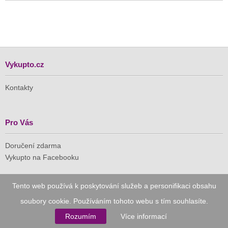
Vykupto.cz
Kontakty
Pro Vás
Doručení zdarma
Vykupto na Facebooku
Důvěryhodný nákup
Tento web používá k poskytování služeb a personifikaci obsahu
soubory cookie. Používáním tohoto webu s tím souhlasíte.
Naše společnost je členem Asociace pro elektronickou
komerci (APEK)
Rozumím
Více informací