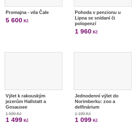
Promajna - vila Čale
Pohoda v penzionu u
Lipna se snídaní či
5 600
Kč
polopenzí
1 960
Kč
Výlet k rakouským
Jednodenní výlet do
jezerům Hallstatt a
Norimberku: zoo a
Gosausee
delfinárium
1 599 Kč
1 199 Kč
1 499
1 099
Kč
Kč