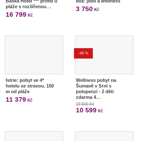
Baska Hotel *** přímo u
dva: jídlo a wellness
pláže s rozšířenou…
3 750
Kč
16 799
Kč
-46 %
Istrie: pobyt ve 4*
Wellness pobyt na
hotelu se stravou, 150
Šumavě v Srní s
m od pláže
polopenzí - 2 děti
zdarma 4…
11 379
Kč
19 600 Kč
10 599
Kč