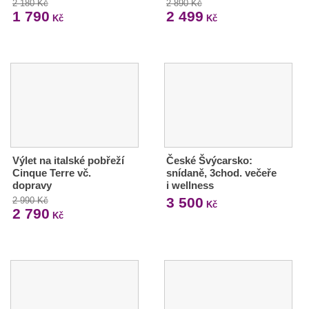
2 180 Kč
2 890 Kč
1 790
2 499
Kč
Kč
Výlet na italské pobřeží
České Švýcarsko:
Cinque Terre vč.
snídaně, 3chod. večeře
dopravy
i wellness
3 500
2 990 Kč
Kč
2 790
Kč