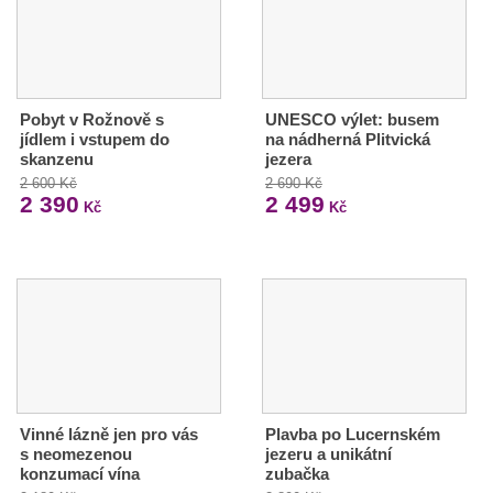
Pobyt v Rožnově s
UNESCO výlet: busem
jídlem i vstupem do
na nádherná Plitvická
skanzenu
jezera
2 600 Kč
2 690 Kč
2 390
2 499
Kč
Kč
Vinné lázně jen pro vás
Plavba po Lucernském
s neomezenou
jezeru a unikátní
konzumací vína
zubačka