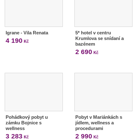
Igrane - Vila Renata
5* hotel v centru
Krumlova se snídaní a
4 190
Kč
bazénem
2 690
Kč
Pohádkový pobyt u
Pobyt v Mariánkách s
zámku Bojnice s
jídlem, wellness a
wellness
procedurami
3 283
2 990
Kč
Kč