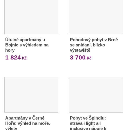
Útulné apartmány u
Pohodový pobyt v Brně
Bojnic s výhledem na
se snídaní, blízko
hory
výstaviště
1 824
3 700
Kč
Kč
Apartmány v Černé
Pobyt ve Špindlu:
Hoře: výhled na moře,
strava i light all
výlety
inclusive nápoje k