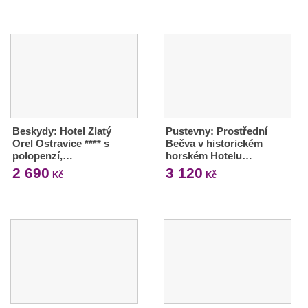
Beskydy: Hotel Zlatý
Pustevny: Prostřední
Orel Ostravice **** s
Bečva v historickém
polopenzí,…
horském Hotelu…
2 690
3 120
Kč
Kč