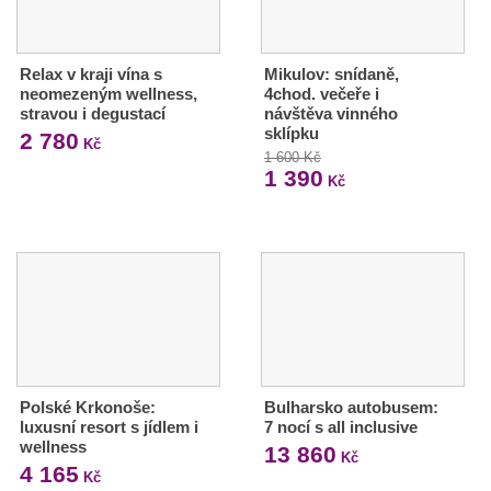
Relax v kraji vína s
Mikulov: snídaně,
neomezeným wellness,
4chod. večeře i
stravou i degustací
návštěva vinného
sklípku
2 780
Kč
1 600 Kč
1 390
Kč
Polské Krkonoše:
Bulharsko autobusem:
luxusní resort s jídlem i
7 nocí s all inclusive
wellness
13 860
Kč
4 165
Kč