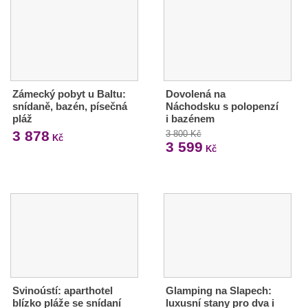
Zámecký pobyt u Baltu:
Dovolená na
snídaně, bazén, písečná
Náchodsku s polopenzí
pláž
i bazénem
3 878
3 800 Kč
Kč
3 599
Kč
Svinoústí: aparthotel
Glamping na Slapech:
blízko pláže se snídaní
luxusní stany pro dva i