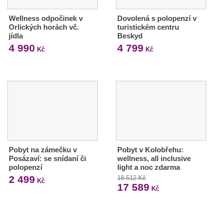
Wellness odpočinek v
Dovolená s polopenzí v
Orlických horách vč.
turistickém centru
jídla
Beskyd
4 990
4 799
Kč
Kč
Pobyt na zámečku v
Pobyt v Kolobřehu:
Posázaví: se snídaní či
wellness, all inclusive
polopenzí
light a noc zdarma
2 499
18 512 Kč
Kč
17 589
Kč