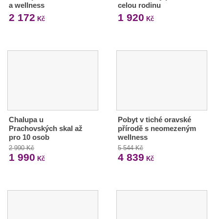
a wellness
celou rodinu
2 172
1 920
Kč
Kč
Chalupa u
Pobyt v tiché oravské
Prachovských skal až
přírodě s neomezeným
pro 10 osob
wellness
2 990 Kč
5 544 Kč
1 990
4 839
Kč
Kč