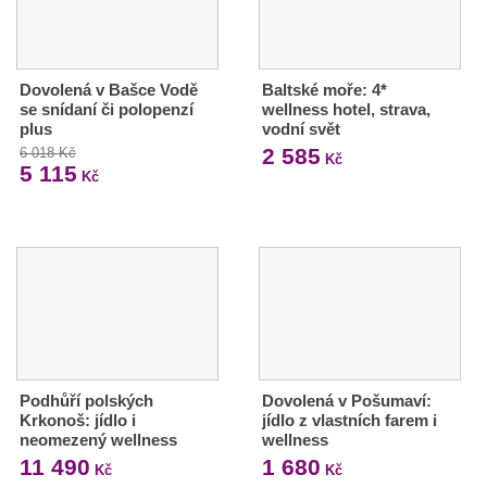
Dovolená v Bašce Vodě
Baltské moře: 4*
se snídaní či polopenzí
wellness hotel, strava,
plus
vodní svět
2 585
6 018 Kč
Kč
5 115
Kč
Podhůří polských
Dovolená v Pošumaví:
Krkonoš: jídlo i
jídlo z vlastních farem i
neomezený wellness
wellness
11 490
1 680
Kč
Kč