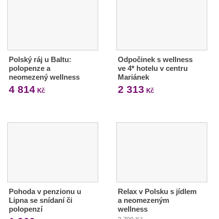
Polský ráj u Baltu:
Odpočinek s wellness
polopenze a
ve 4* hotelu v centru
neomezený wellness
Mariánek
4 814
2 313
Kč
Kč
Pohoda v penzionu u
Relax v Polsku s jídlem
Lipna se snídaní či
a neomezeným
polopenzí
wellness