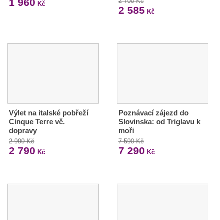
1 960
2 700 Kč
Kč
2 585
Kč
Výlet na italské pobřeží
Poznávací zájezd do
Cinque Terre vč.
Slovinska: od Triglavu k
dopravy
moři
2 990 Kč
7 590 Kč
2 790
7 290
Kč
Kč