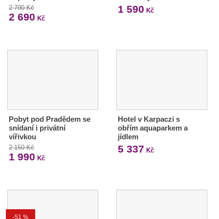
1 590
2 790 Kč
Kč
2 690
Kč
Pobyt pod Pradědem se
Hotel v Karpaczi s
snídaní i privátní
obřím aquaparkem a
vířivkou
jídlem
5 337
2 150 Kč
Kč
1 990
Kč
-51 %