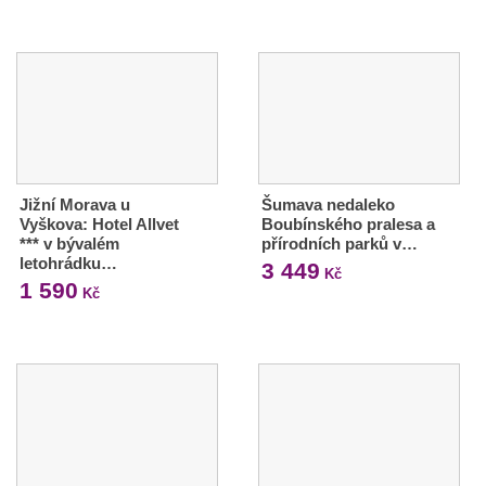
Jižní Morava u
Šumava nedaleko
Vyškova: Hotel Allvet
Boubínského pralesa a
*** v bývalém
přírodních parků v…
letohrádku…
3 449
Kč
1 590
Kč