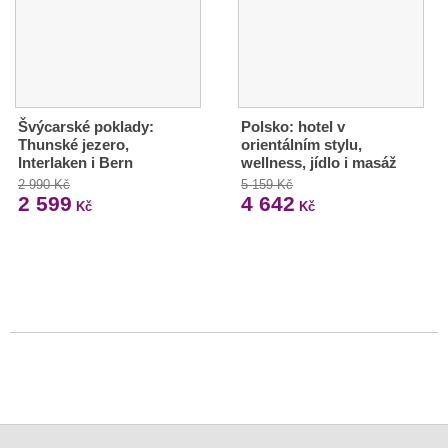
Švýcarské poklady:
Polsko: hotel v
Thunské jezero,
orientálním stylu,
Interlaken i Bern
wellness, jídlo i masáž
2 990 Kč
5 159 Kč
2 599
4 642
Kč
Kč