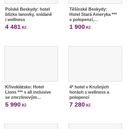
Polské Beskydy: hotel
Těšínské Beskydy:
blízko lanovky, snídaně
Hotel Stará Ameryka ***
i wellness
s polopenzí,…
4 481
1 900
Kč
Kč
Křivoklátsko: Hotel
4* hotel v Krušných
Lions *** s all inclusive
horách s wellness a
se zmrzlinovým…
polopenzí
5 990
7 280
Kč
Kč