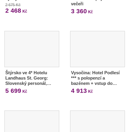
večeři
2 675 Kč
2 468
3 360
Kč
Kč
Štýrsko ve 4* Hotelu
Vysočina: Hotel Podlesí
Landhaus St. Georg:
*** s polopenzí a
Slovenský personál,…
bazénem + vstup do…
5 699
4 913
Kč
Kč