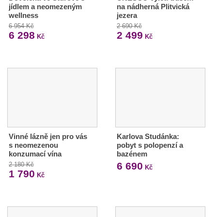
jídlem a neomezeným
na nádherná Plitvická
wellness
jezera
6 954 Kč
2 690 Kč
6 298
2 499
Kč
Kč
Vinné lázně jen pro vás
Karlova Studánka:
s neomezenou
pobyt s polopenzí a
konzumací vína
bazénem
6 690
2 180 Kč
Kč
1 790
Kč