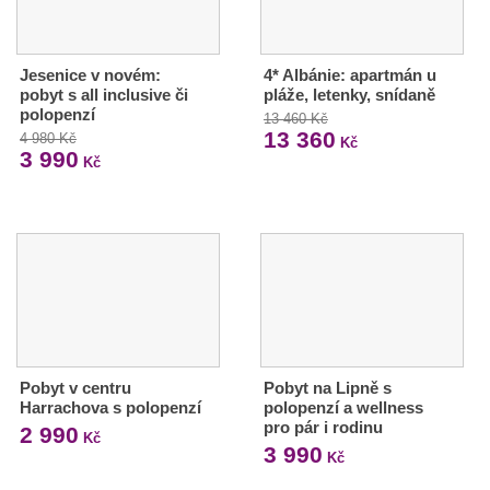
Jesenice v novém:
4* Albánie: apartmán u
pobyt s all inclusive či
pláže, letenky, snídaně
polopenzí
13 460 Kč
13 360
4 980 Kč
Kč
3 990
Kč
Pobyt v centru
Pobyt na Lipně s
Harrachova s polopenzí
polopenzí a wellness
pro pár i rodinu
2 990
Kč
3 990
Kč