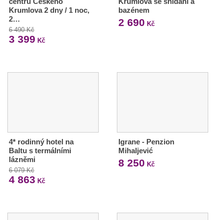
centru Českého
Krumlova se snídaní a
Krumlova 2 dny / 1 noc,
bazénem
2…
2 690
Kč
6 490 Kč
3 399
Kč
4* rodinný hotel na
Igrane - Penzion
Baltu s termálními
Mihaljević
lázněmi
8 250
Kč
6 079 Kč
4 863
Kč