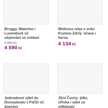
Bruggy, Waterloo i
Wellness relax v srdci
Lucemburk vč.
Krynice-Zdrój: strava i
ubytování se snídaní
herna
4 134
4 990 Kč
Kč
4 590
Kč
Jednodenní výlet do
Jižní Čechy: jídlo,
Disneylandu v Paříži vč.
vířivka i výlet za
dopravy
velbloudy