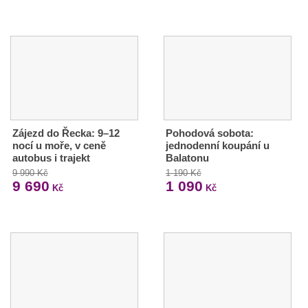
Zájezd do Řecka: 9–12
Pohodová sobota:
nocí u moře, v ceně
jednodenní koupání u
autobus i trajekt
Balatonu
9 990 Kč
1 190 Kč
9 690
1 090
Kč
Kč