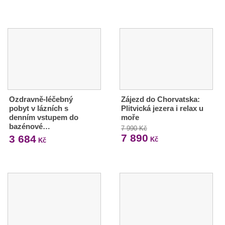
Ozdravně-léčebný
Zájezd do Chorvatska:
pobyt v lázních s
Plitvická jezera i relax u
denním vstupem do
moře
bazénové…
7 990 Kč
7 890
3 684
Kč
Kč