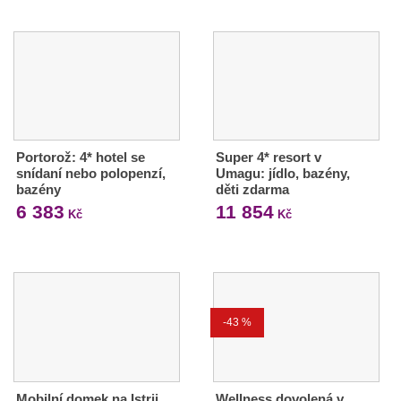
Portorož: 4* hotel se
Super 4* resort v
snídaní nebo polopenzí,
Umagu: jídlo, bazény,
bazény
děti zdarma
6 383
11 854
Kč
Kč
-43 %
Mobilní domek na Istrii
Wellness dovolená v