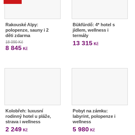
Rakouské Alpy:
Bükfürdő: 4* hotel s
polopenze, sauny i 2
jídlem, wellness i
děti zdarma
termály
13 315
18 090 Kč
Kč
8 845
Kč
Kolobřeh: luxusní
Pobyt na zámku:
rodinný hotel u pláže,
labyrint, polopenze i
strava i wellness
wellness
2 249
5 980
Kč
Kč