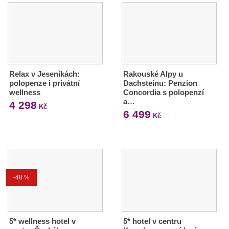
Relax v Jeseníkách:
Rakouské Alpy u
polopenze i privátní
Dachsteinu: Penzion
wellness
Concordia s polopenzí
a…
4 298
Kč
6 499
Kč
-48 %
5* wellness hotel v
5* hotel v centru