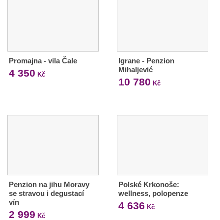
Promajna - vila Čale
Igrane - Penzion
Mihaljević
4 350
Kč
10 780
Kč
Penzion na jihu Moravy
Polské Krkonoše:
se stravou i degustací
wellness, polopenze
vín
4 636
Kč
2 999
Kč