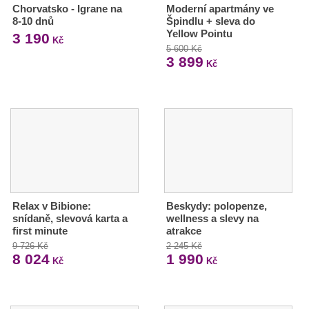
Chorvatsko - Igrane na
Moderní apartmány ve
8-10 dnů
Špindlu + sleva do
Yellow Pointu
3 190
Kč
5 600 Kč
3 899
Kč
Relax v Bibione:
Beskydy: polopenze,
snídaně, slevová karta a
wellness a slevy na
first minute
atrakce
9 726 Kč
2 245 Kč
8 024
1 990
Kč
Kč