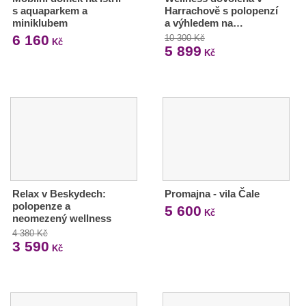
s aquaparkem a
Harrachově s polopenzí
miniklubem
a výhledem na…
6 160
10 300 Kč
Kč
5 899
Kč
Relax v Beskydech:
Promajna - vila Čale
polopenze a
5 600
Kč
neomezený wellness
4 380 Kč
3 590
Kč