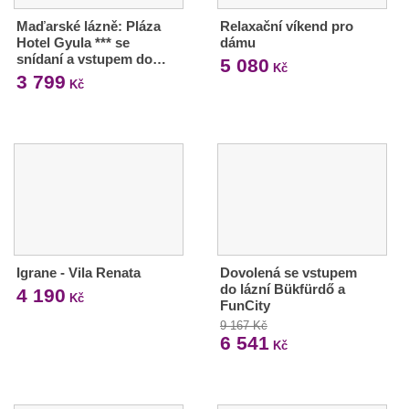
Maďarské lázně: Pláza
Relaxační víkend pro
Hotel Gyula *** se
dámu
snídaní a vstupem do…
5 080
Kč
3 799
Kč
Igrane - Vila Renata
Dovolená se vstupem
do lázní Bükfürdő a
4 190
Kč
FunCity
9 167 Kč
6 541
Kč