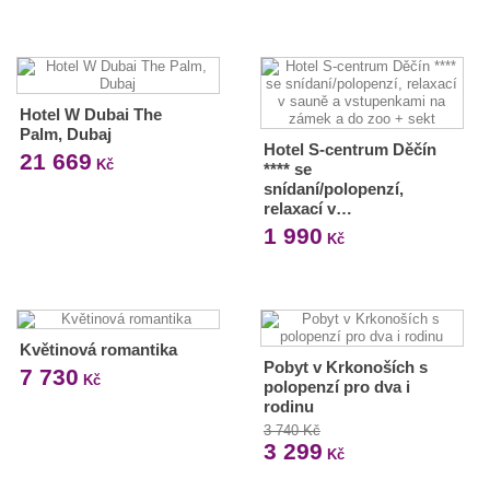
Hotel W Dubai The
Palm, Dubaj
Hotel S-centrum Děčín
21 669
Kč
**** se
snídaní/polopenzí,
relaxací v…
1 990
Kč
Květinová romantika
Pobyt v Krkonoších s
7 730
Kč
polopenzí pro dva i
rodinu
3 740 Kč
3 299
Kč