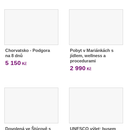
Chorvatsko - Podgora
Pobyt v Mariánkách s
na 8 dnů
jídlem, wellness a
procedurami
5 150
Kč
2 990
Kč
Dovolená ve Štúrově s
UNESCO výlet: busem