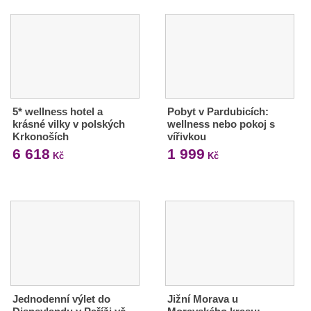
5* wellness hotel a
Pobyt v Pardubicích:
krásné vilky v polských
wellness nebo pokoj s
Krkonoších
vířivkou
6 618
1 999
Kč
Kč
Jednodenní výlet do
Jižní Morava u