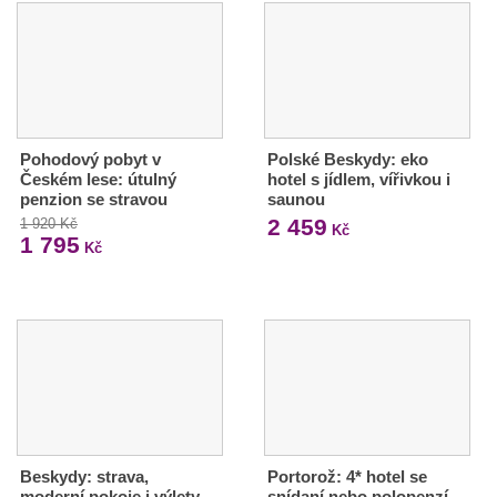
Pohodový pobyt v
Polské Beskydy: eko
Českém lese: útulný
hotel s jídlem, vířivkou i
penzion se stravou
saunou
2 459
1 920 Kč
Kč
1 795
Kč
Beskydy: strava,
Portorož: 4* hotel se
moderní pokoje i výlety
snídaní nebo polopenzí,