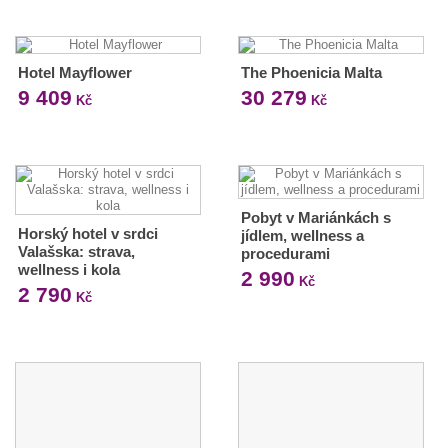
Hotel Mayflower
The Phoenicia Malta
9 409
30 279
Kč
Kč
Pobyt v Mariánkách s
Horský hotel v srdci
jídlem, wellness a
Valašska: strava,
procedurami
wellness i kola
2 990
Kč
2 790
Kč