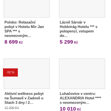
Polsko: Relaxační
Lázně Sárvár v
pobyt v Hotelu Mir-Jan
Holdvirág Hotelu *** s
SPA *** s
polopenzí, vstupem
neomezeným…
do…
8 699
5 299
Kč
Kč
-52 %
Aktivní wellness pobyt
Luhačovice v centru:
na Šumavě v Zadově u
ALEXANDRIA Hotel ****
Stach 3 dny / 2…
s neomezeným…
10 010
12 200 Kč
Kč