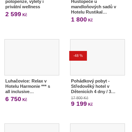
polopenze, výlety i
Hustopeče u
privátní wellness
mandloňových sadů v
Hotelu Rustikal…
2 599
Kč
1 800
Kč
-48 %
Luhačovice: Relax v
Pohádkový pobyt -
Hotelu Harmonie *** s
Středověký hotel v
all inclusive…
Dětenicích 4 dny / 3…
6 750
17 800 Kč
Kč
9 199
Kč