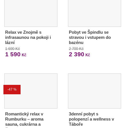
Relax ve Znojmě s
Pobyt ve Špindlu se
infrasaunou na pokoji i
stravou i vstupem do
lázní
bazénu
1 690 Kč
2 700 Kč
1 590
2 390
Kč
Kč
-47 %
Romantický relax v
3denní pobyt s
Rumburku – aroma
polopenzí a wellness v
sauna, cukrárna a
Táboře