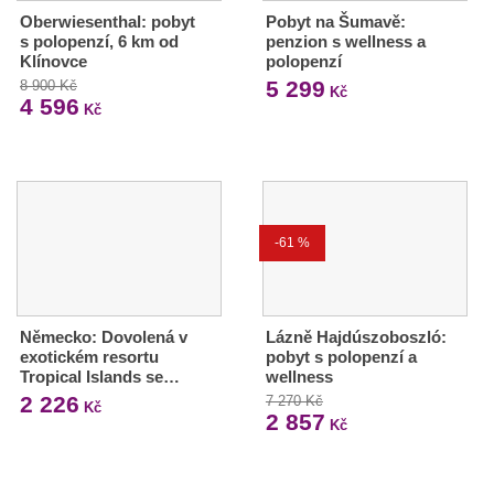
Oberwiesenthal: pobyt
Pobyt na Šumavě:
s polopenzí, 6 km od
penzion s wellness a
Klínovce
polopenzí
5 299
8 900 Kč
Kč
4 596
Kč
-61 %
Německo: Dovolená v
Lázně Hajdúszoboszló:
exotickém resortu
pobyt s polopenzí a
Tropical Islands se…
wellness
2 226
7 270 Kč
Kč
2 857
Kč