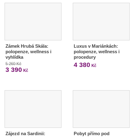
Zámek Hrubá Skála:
Luxus v Mariánkách:
polopenze, wellness i
polopenze, wellness i
vyhlídka
procedury
4 380
5 260 Kč
Kč
3 390
Kč
Zájezd na Sardinii:
Pobyt přímo pod