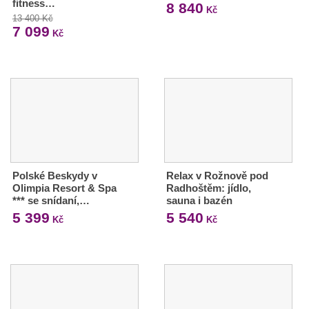
fitness…
8 840
Kč
13 400 Kč
7 099
Kč
Polské Beskydy v
Relax v Rožnově pod
Olimpia Resort & Spa
Radhoštěm: jídlo,
*** se snídaní,…
sauna i bazén
5 399
5 540
Kč
Kč