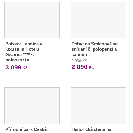
Polsko: Lehnice v
Pobyt na Smíchově se
luxusním Hotelu
snídaní či polopenzí a
Gwarna **** s
saunou
polopenzí a…
2 300 Kč
2 090
3 099
Kč
Kč
Přírodní park Česká
Historická chata na