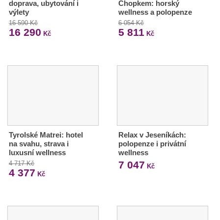
doprava, ubytování i
Chopkem: horský
výlety
wellness a polopenze
16 590 Kč
6 054 Kč
16 290
5 811
Kč
Kč
Tyrolské Matrei: hotel
Relax v Jeseníkách:
na svahu, strava i
polopenze i privátní
luxusní wellness
wellness
7 047
4 717 Kč
Kč
4 377
Kč