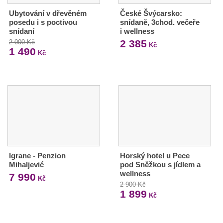
Ubytování v dřevěném
České Švýcarsko:
posedu i s poctivou
snídaně, 3chod. večeře
snídaní
i wellness
2 385
2 000 Kč
Kč
1 490
Kč
Igrane - Penzion
Horský hotel u Pece
Mihaljević
pod Sněžkou s jídlem a
wellness
7 990
Kč
2 900 Kč
1 899
Kč