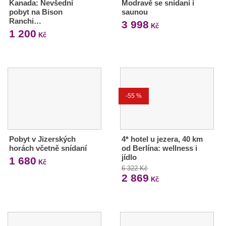
Kanada: Nevšední
Modravě se snídaní i
pobyt na Bison
saunou
Ranchi…
3 998
Kč
1 200
Kč
-55 %
Pobyt v Jizerských
4* hotel u jezera, 40 km
horách včetně snídaní
od Berlína: wellness i
jídlo
1 680
Kč
6 322 Kč
2 869
Kč