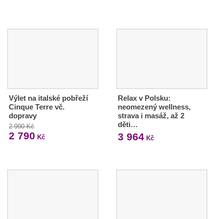
Výlet na italské pobřeží
Relax v Polsku:
Cinque Terre vč.
neomezený wellness,
dopravy
strava i masáž, až 2
děti…
2 990 Kč
2 790
3 964
Kč
Kč