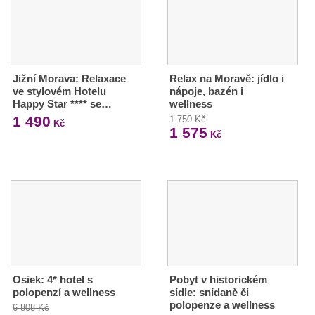
Jižní Morava: Relaxace
Relax na Moravě: jídlo i
ve stylovém Hotelu
nápoje, bazén i
Happy Star **** se…
wellness
1 490
1 750 Kč
Kč
1 575
Kč
Osiek: 4* hotel s
Pobyt v historickém
polopenzí a wellness
sídle: snídaně či
polopenze a wellness
6 808 Kč