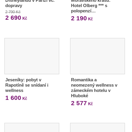
Disneylandu v Paříži vč.
Moravského krasu:
dopravy
Hotel Olberg *** s
polopenzí…
2 790 Kč
2 690
2 190
Kč
Kč
Jeseníky: pobyt v
Romantika a
Rapotíně se snídaní i
neomezený wellness v
wellness
zámeckém hotelu v
Hluboké
1 600
Kč
2 577
Kč