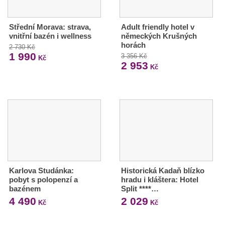
Střední Morava: strava,
Adult friendly hotel v
vnitřní bazén i wellness
německých Krušných
horách
2 730 Kč
1 990
3 356 Kč
Kč
2 953
Kč
Karlova Studánka:
Historická Kadaň blízko
pobyt s polopenzí a
hradu i kláštera: Hotel
bazénem
Split ****…
4 490
2 029
Kč
Kč