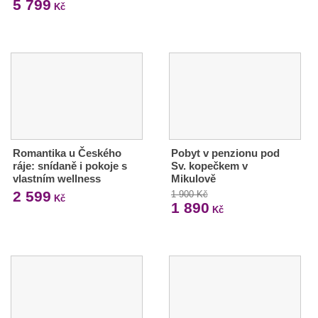
5 799
Kč
Romantika u Českého
Pobyt v penzionu pod
ráje: snídaně i pokoje s
Sv. kopečkem v
vlastním wellness
Mikulově
2 599
1 900 Kč
Kč
1 890
Kč