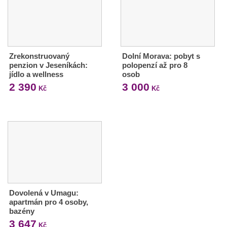
Zrekonstruovaný
Dolní Morava: pobyt s
penzion v Jeseníkách:
polopenzí až pro 8
jídlo a wellness
osob
2 390
3 000
Kč
Kč
Dovolená v Umagu:
apartmán pro 4 osoby,
bazény
3 647
Kč