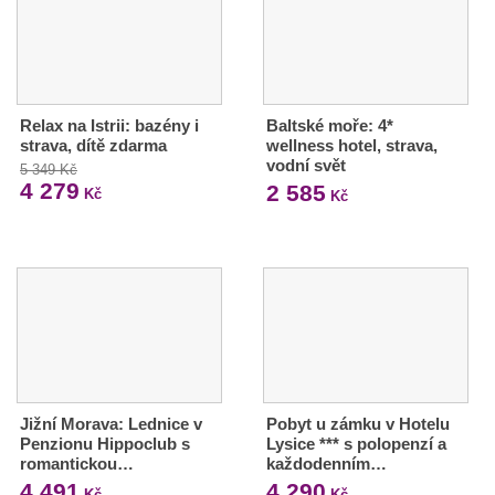
Relax na Istrii: bazény i
Baltské moře: 4*
strava, dítě zdarma
wellness hotel, strava,
vodní svět
5 349 Kč
4 279
2 585
Kč
Kč
Jižní Morava: Lednice v
Pobyt u zámku v Hotelu
Penzionu Hippoclub s
Lysice *** s polopenzí a
romantickou…
každodenním…
4 491
4 290
Kč
Kč