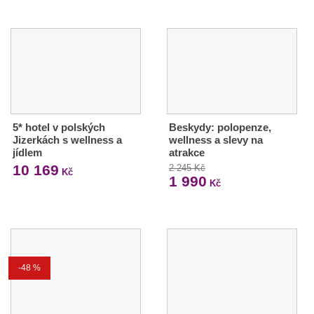
5* hotel v polských
Beskydy: polopenze,
Jizerkách s wellness a
wellness a slevy na
jídlem
atrakce
10 169
2 245 Kč
Kč
1 990
Kč
-48 %