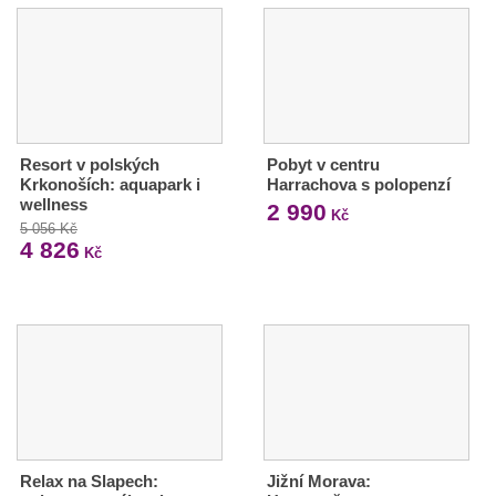
Resort v polských
Pobyt v centru
Krkonoších: aquapark i
Harrachova s polopenzí
wellness
2 990
Kč
5 056 Kč
4 826
Kč
Relax na Slapech:
Jižní Morava: