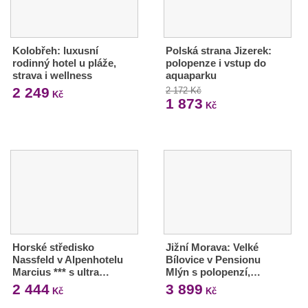
Kolobřeh: luxusní
Polská strana Jizerek:
rodinný hotel u pláže,
polopenze i vstup do
strava i wellness
aquaparku
2 249
2 172 Kč
Kč
1 873
Kč
Horské středisko
Jižní Morava: Velké
Nassfeld v Alpenhotelu
Bílovice v Pensionu
Marcius *** s ultra…
Mlýn s polopenzí,…
2 444
3 899
Kč
Kč