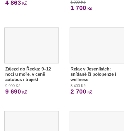
4 863
1 999 Kč
Kč
1 700
Kč
Zájezd do Řecka: 9–12
Relax v Jeseníkách:
nocí u moře, v ceně
snídaně či polopenze i
autobus i trajekt
wellness
9 990 Kč
3 400 Kč
9 690
2 700
Kč
Kč