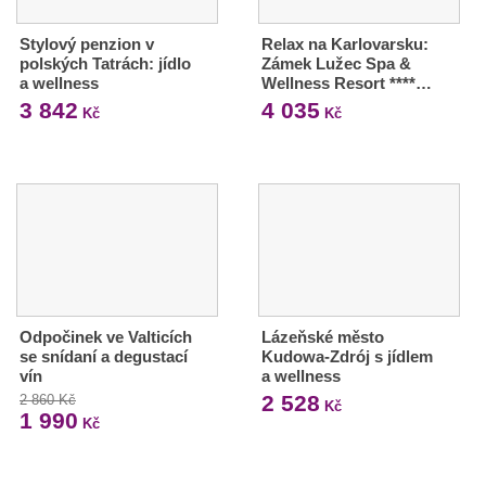
Stylový penzion v
Relax na Karlovarsku:
polských Tatrách: jídlo
Zámek Lužec Spa &
a wellness
Wellness Resort ****…
3 842
4 035
Kč
Kč
Odpočinek ve Valticích
Lázeňské město
se snídaní a degustací
Kudowa-Zdrój s jídlem
vín
a wellness
2 528
2 860 Kč
Kč
1 990
Kč