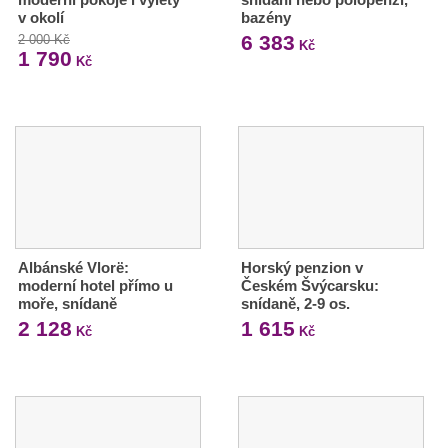
v okolí
bazény
6 383
2 000 Kč
Kč
1 790
Kč
Albánské Vlorë:
Horský penzion v
moderní hotel přímo u
Českém Švýcarsku:
moře, snídaně
snídaně, 2-9 os.
2 128
1 615
Kč
Kč