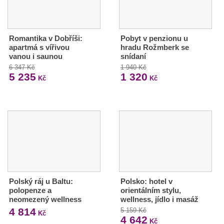
Romantika v Dobříši:
Pobyt v penzionu u
apartmá s vířivou
hradu Rožmberk se
vanou i saunou
snídaní
6 347 Kč
1 940 Kč
5 235
1 320
Kč
Kč
Polský ráj u Baltu:
Polsko: hotel v
polopenze a
orientálním stylu,
neomezený wellness
wellness, jídlo i masáž
4 814
5 159 Kč
Kč
4 642
Kč