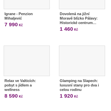
Igrane - Penzion
Dovolená na jižní
Mihaljević
Moravě blízko Pálavy:
Historické centrum…
7 990
Kč
1 460
Kč
Relax ve Valticích:
Glamping na Slapech:
pobyt s jídlem a
luxusní stany pro dva i
wellness
celou rodinu
8 590
1 920
Kč
Kč