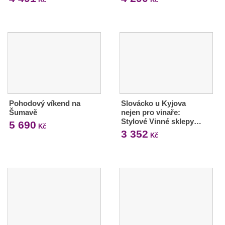
Pohodový víkend na
Slovácko u Kyjova
Šumavě
nejen pro vinaře:
Stylové Vinné sklepy…
5 690
Kč
3 352
Kč